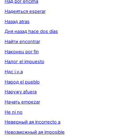
Над por encima
Надеяться esperar
Назад atras
Дня назад hace dos días
Найти encontrar
Наконец por fin
Налог el impuesto
Ндс i.v.a
Народ el pueblo
Наружу afuera
Начать empezar
Не ni no
Неверный ая incorrecto a
Невозможный ая imposible