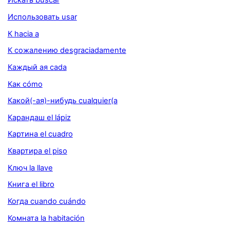
Искать buscar
Использовать usar
К hacia a
К сожалению desgraciadamente
Каждый ая cada
Как cómo
Какой(-ая)-нибудь cualquier(a
Карандаш el lápiz
Картина el cuadro
Квартира el piso
Ключ la llave
Книга el libro
Когда cuando cuándo
Комната la habitación