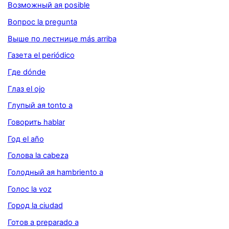
Возможный ая posible
Вопрос la pregunta
Выше по лестнице más arriba
Газета el periódico
Где dónde
Глаз el ojo
Глупый ая tonto a
Говорить hablar
Год el año
Голова la cabeza
Голодный ая hambriento a
Голос la voz
Город la ciudad
Готов а preparado a