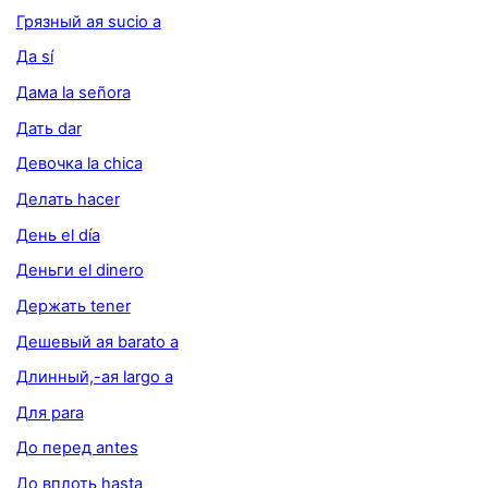
Грязный ая sucio a
Да sí
Дама la señora
Дать dar
Девочка la chica
Делать hacer
День el día
Деньги el dinero
Держать tener
Дешевый ая barato a
Длинный,-ая largo a
Для para
До перед antes
До вплоть hasta