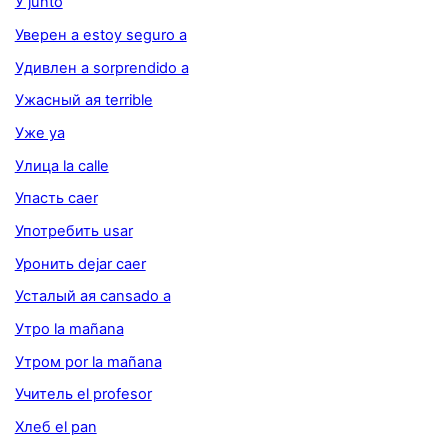
У junto
Уверен а estoy seguro a
Удивлен а sorprendido a
Ужасный ая terrible
Уже ya
Улица la calle
Упасть caer
Употребить usar
Уронить dejar caer
Усталый ая cansado a
Утро la mañana
Утром por la mañana
Учитель el profesor
Хлеб el pan