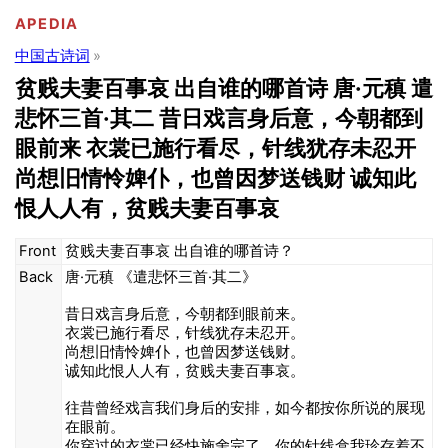
APEDIA
中国古诗词
贫贱夫妻百事哀 出自谁的哪首诗 唐·元稹 遣
悲怀三首·其二 昔日戏言身后意，今朝都到
眼前来 衣裳已施行看尽，针线犹存未忍开
尚想旧情怜婢仆，也曾因梦送钱财 诚知此
恨人人有，贫贱夫妻百事哀
Front
贫贱夫妻百事哀 出自谁的哪首诗？
Back
唐·元稹 《遣悲怀三首·其二》
昔日戏言身后意，今朝都到眼前来。
衣裳已施行看尽，针线犹存未忍开。
尚想旧情怜婢仆，也曾因梦送钱财。
诚知此恨人人有，贫贱夫妻百事哀。
往昔曾经戏言我们身后的安排，如今都按你所说的展现
在眼前。
你穿过的衣裳已经快施舍完了，你的针线盒我珍存着不