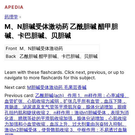
APEDIA
药理学
M、N胆碱受体激动药 乙酰胆碱 醋甲胆
碱、卡巴胆碱、贝胆碱
Front
M、N胆碱受体激动药
Back
乙酰胆碱 醋甲胆碱、卡巴胆碱、贝胆碱
Learn with these flashcards. Click next, previous, or up to
navigate to more flashcards for this subject.
Next card:
M胆碱受体激动药 毛果芸香碱
Previous card:
乙酰胆碱(ach) 作用 1、m样作用：心率减慢、
血管扩张、心肌收缩力减弱，扩张几乎所有血管，血压下降，
胃肠道、泌尿道及支气管等平滑肌兴奋，腺体分泌增加，眼瞳
孔括约肌和睫状收缩 2、n样作用：激动n1胆碱受体，表现为消
化道、膀胱等处的平滑肌收缩加强，腺体分泌增加，心肌收缩
力加强和小血管收缩，血压上升。过大剂量由兴奋转入抑制。
激动n2胆碱受体，使骨骼肌收缩 3、中枢作用：不易透过血脑