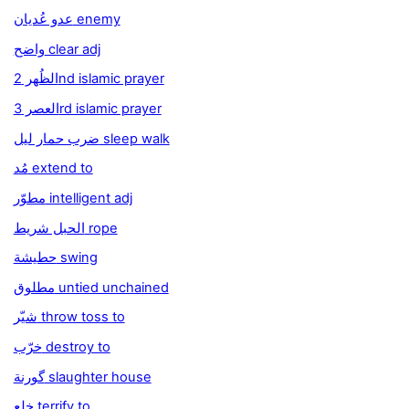
عدو عُديان enemy
واضح clear adj
الظُهر 2nd islamic prayer
العصر 3rd islamic prayer
ضرب حمار ليل sleep walk
مُد extend to
مطوّر intelligent adj
الحبل شريط rope
حطيشة swing
مطلوق untied unchained
شيّر throw toss to
خرّب destroy to
گورنة slaughter house
خلع terrify to