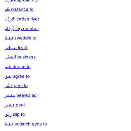
بعّد distance to
الاردُن jordan river
رقم أرقام number
قمّط swaddle to
باقي adj still
الشغُل business
حلم dream to
تفق agree to
قشّر peel to
مقشر peeled adj
قشور peel
زلق slip to
غمّط squinch eyes to