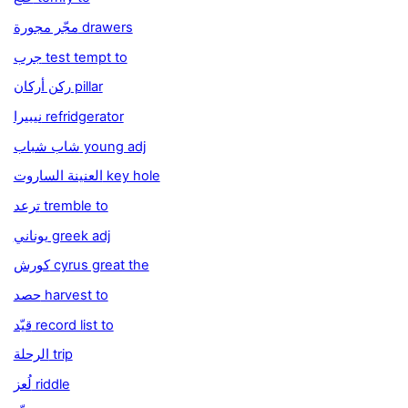
مجّر مجورة drawers
جرب test tempt to
ركن أركان pillar
نيبيرا refridgerator
شاب شباب young adj
العنينة الساروت key hole
ترعد tremble to
يوناني greek adj
كورش cyrus great the
حصد harvest to
قيّد record list to
الرحلة trip
لُعز riddle