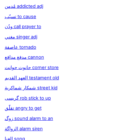
مُدمن addicted adj
تسبّب to cause
ودُن call prayer to
مغني singer adj
عاصفة tornado
مدفغ مدافع cannon
حانوت حوانت corner store
العهد القديم testament old
شمكار شماكرية street kid
گريسى rob stick to up
تقلّق angry to get
زوگ sound alarm to an
الزواگة alarm siren
الغنا song