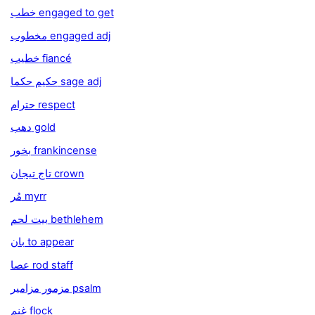
خطب engaged to get
مخطوب engaged adj
خطيب fiancé
حكيم حكما sage adj
حترام respect
دهب gold
بخور frankincense
تاج تيجان crown
مُر myrr
بيت لحم bethlehem
بان to appear
عصا rod staff
مزمور مزامير psalm
غنم flock