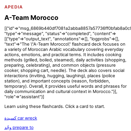
APEDIA
A-Team Morocco
[{"id"=>"msg_6869b440df7081a2abba8857a57736ff0bfab8a0c
"type"=>"message", "status"=>"completed", "content"=>
[{"type"=>"output_text", "annotations"=>[], "logprobs"=>[],
"text"=>"The \"A-Team Morocco\" flashcard deck focuses on
a variety of Moroccan Arabic vocabulary covering everyday
actions, emotions, and practical terms. It includes cooking
methods (grilled, boiled, steamed), daily activities (shopping,
preparing, celebrating), and common objects (pressure
cooker, shopping cart, needle). The deck also covers social
interactions (inviting, hugging, laughing), places (police
station), and important concepts (reason, forbidden,
temporary). Overall, it provides useful words and phrases for
daily communication and cultural context in Morocco."}],
"role"=>"assistant"}]
Learn using these flashcards. Click a card to start.
كسيدة car wreck
وجّد prepare to