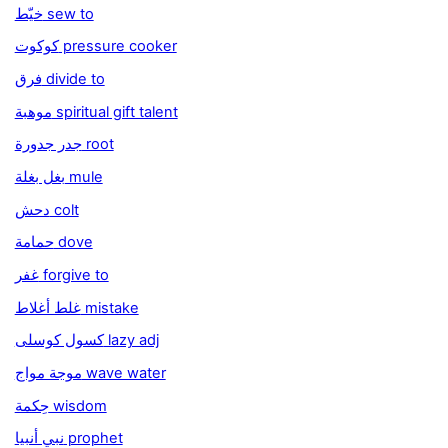
خيّط sew to
كوكوت pressure cooker
فرق divide to
موهبة spiritual gift talent
جدر جدورة root
بغل بغلة mule
دحش colt
حمامة dove
غفر forgive to
غلط أغلاط mistake
كسول كوسلى lazy adj
موجة مواج wave water
حِكمة wisdom
نبي أنبيا prophet