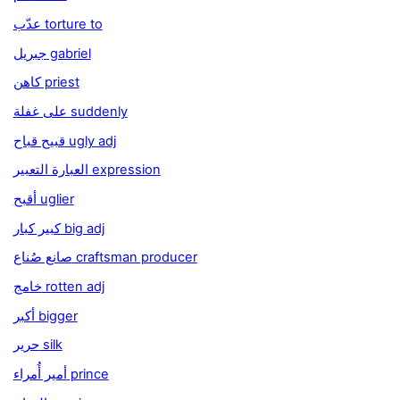
عدّب torture to
جبريل gabriel
كاهن priest
على غفلة suddenly
قبيح قباح ugly adj
العبارة التعبير expression
أقبح uglier
كبير كبار big adj
صانع صُناع craftsman producer
خامج rotten adj
أكبر bigger
حرير silk
أمير أُمراء prince