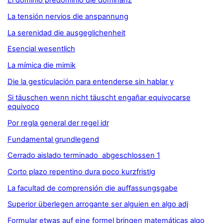
El dominio predominio die dominanz
La tensión nervios die anspannung
La serenidad die ausgeglichenheit
Esencial wesentlich
La mímica die mimik
Die la gesticulación para entenderse sin hablar y
Si täuschen wenn nicht täuscht engañar equivocarse
equivoco
Por regla general der regel idr
Fundamental grundlegend
Cerrado aislado terminado abgeschlossen 1
Corto plazo repentino dura poco kurzfristig
La facultad de comprensión die auffassungsgabe
Superior überlegen arrogante ser alguien en algo adj
Formular etwas auf eine formel bringen matemáticas algo