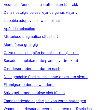
Acumular fuerzas para kraft tanken für +akk
De la nostalgia países lejanos ganas viajar y
La patria adoptiva die wahlheimat
Apátrida heimatlos
Misterioso enigmático rätselhaft
Montañoso gebirgig
Calvo pelado lampiño botánica sin hojas kahl
Secado completamente plantas vertrocknet
Oler desprender olor duften nach
Desagradable übel ist malo este es asunto siento
El emigrante der auswanderer
Salvo geborgen sentirse sich fühlen
Empezar desde el principio von vorne an/fangen
Wagen zu arriesgar atreverse a atrevo pedírselo ich