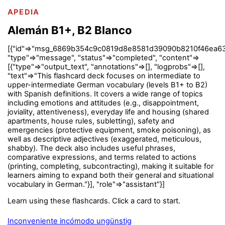
APEDIA
Alemán B1+, B2 Blanco
[{"id"=>"msg_6869b354c9c0819d8e8581d39090b8210f46ea63
"type"=>"message", "status"=>"completed", "content"=>
[{"type"=>"output_text", "annotations"=>[], "logprobs"=>[],
"text"=>"This flashcard deck focuses on intermediate to
upper-intermediate German vocabulary (levels B1+ to B2)
with Spanish definitions. It covers a wide range of topics
including emotions and attitudes (e.g., disappointment,
joviality, attentiveness), everyday life and housing (shared
apartments, house rules, subletting), safety and
emergencies (protective equipment, smoke poisoning), as
well as descriptive adjectives (exaggerated, meticulous,
shabby). The deck also includes useful phrases,
comparative expressions, and terms related to actions
(printing, completing, subcontracting), making it suitable for
learners aiming to expand both their general and situational
vocabulary in German."}], "role"=>"assistant"}]
Learn using these flashcards. Click a card to start.
Inconveniente incómodo ungünstig