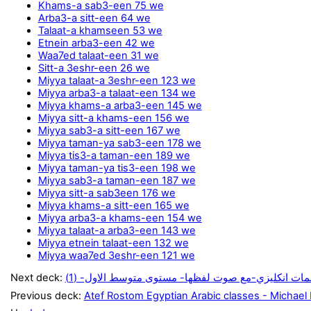
Khams-a sab3-een 75 we
Arba3-a sitt-een 64 we
Talaat-a khamseen 53 we
Etnein arba3-een 42 we
Waa7ed talaat-een 31 we
Sitt-a 3eshr-een 26 we
Miyya talaat-a 3eshr-een 123 we
Miyya arba3-a talaat-een 134 we
Miyya khams-a arba3-een 145 we
Miyya sitt-a khams-een 156 we
Miyya sab3-a sitt-een 167 we
Miyya taman-ya sab3-een 178 we
Miyya tis3-a taman-een 189 we
Miyya taman-ya tis3-een 198 we
Miyya sab3-a taman-een 187 we
Miyya sitt-a sab3een 176 we
Miyya khams-a sitt-een 165 we
Miyya arba3-a khams-een 154 we
Miyya talaat-a arba3-een 143 we
Miyya etnein talaat-een 132 we
Miyya waa7ed 3eshr-een 121 we
Next deck:
لمات انكليزي-مع صوت لفظها- مستوى متوسط الاول- (1
Previous deck:
Atef Rostom Egyptian Arabic classes - Michael I