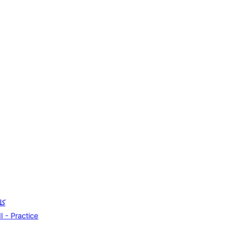
ك)
I - Practice