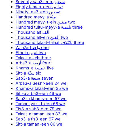
Seventy sab3-een سبعين
Eighty taman-een تمانين
Ninety tes3-een تسعين
Handred meyy-a ميّة
Hundred meyy-t-ein ميتين two
Hundred tultu-meyy-a تلتمية three
Thousand alf ألف
Thousand alf-ein ألفين two
Thousand talaat-talaaf تلاتّلاف three
Waa7ed واحد one
Etnein اتنين two
Talaat-a تلاتة three
Arba3-a أربعة four
Khams-a خمسة five
Sitt-a ستّة six
Sab3-a سبعة seven
Arba3-a 3eshr-een 24 we
Khams-a talaat-een 35 we
Sitt-a arba3-een 46 we
Sab3-a khams-een 57 we
Taman-ya sitt-een 68 we
Tis3-a sab3-een 79 we
Talaat-a taman-een 83 we
Sab3-a tis3-een 97 we
Sitt-a taman-een 86 we