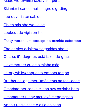
Made worthwhile fazia valer pena
Skinnier ficando mais magrelo getting
I eu deveria ter sabido
Ela estaria she would be
Lookout de vigia on the
Tasty morsel um pedaço de comida saboroso
The daisies daisies=margaridas about
Celsius it’s degrees está fazendo graus
I love mother eu amo minha mãe
I story while=enquanto embora tempo
Brother college meu irmão está na faculdade
Grandmother cooks minha avó cozinha bem
Grandfather funny meu avô é engraçado
Anna's uncle esse é o tio da anna