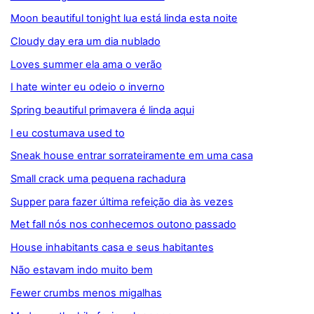
Moon beautiful tonight lua está linda esta noite
Cloudy day era um dia nublado
Loves summer ela ama o verão
I hate winter eu odeio o inverno
Spring beautiful primavera é linda aqui
I eu costumava used to
Sneak house entrar sorrateiramente em uma casa
Small crack uma pequena rachadura
Supper para fazer última refeição dia às vezes
Met fall nós nos conhecemos outono passado
House inhabitants casa e seus habitantes
Não estavam indo muito bem
Fewer crumbs menos migalhas