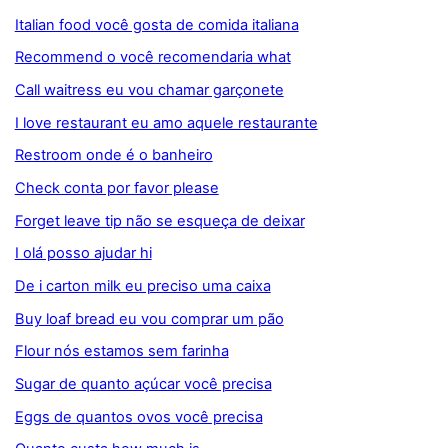
Italian food você gosta de comida italiana
Recommend o você recomendaria what
Call waitress eu vou chamar garçonete
I love restaurant eu amo aquele restaurante
Restroom onde é o banheiro
Check conta por favor please
Forget leave tip não se esqueça de deixar
I olá posso ajudar hi
De i carton milk eu preciso uma caixa
Buy loaf bread eu vou comprar um pão
Flour nós estamos sem farinha
Sugar de quanto açúcar você precisa
Eggs de quantos ovos você precisa