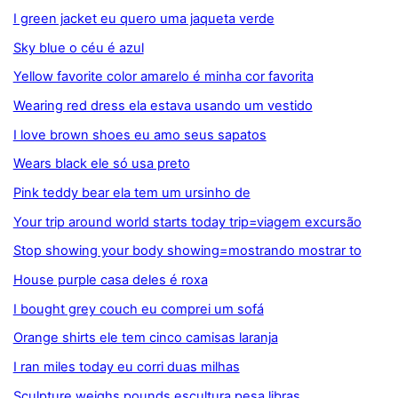
I green jacket eu quero uma jaqueta verde
Sky blue o céu é azul
Yellow favorite color amarelo é minha cor favorita
Wearing red dress ela estava usando um vestido
I love brown shoes eu amo seus sapatos
Wears black ele só usa preto
Pink teddy bear ela tem um ursinho de
Your trip around world starts today trip=viagem excursão
Stop showing your body showing=mostrando mostrar to
House purple casa deles é roxa
I bought grey couch eu comprei um sofá
Orange shirts ele tem cinco camisas laranja
I ran miles today eu corri duas milhas
Sculpture weighs pounds escultura pesa libras