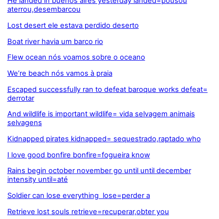
He landed in buenos aires yesterday landed=pousou
aterrou,desembarcou
Lost desert ele estava perdido deserto
Boat river havia um barco rio
Flew ocean nós voamos sobre o oceano
We’re beach nós vamos à praia
Escaped successfully ran to defeat baroque works defeat=
derrotar
And wildlife is important wildlife= vida selvagem animais
selvagens
Kidnapped pirates kidnapped= sequestrado,raptado who
I love good bonfire bonfire=fogueira know
Rains begin october november go until until december
intensity until=até
Soldier can lose everything lose=perder a
Retrieve lost souls retrieve=recuperar,obter you