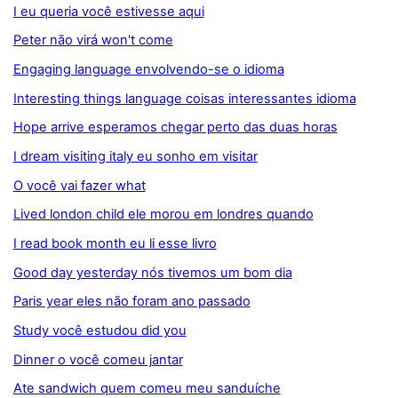
I eu queria você estivesse aqui
Peter não virá won't come
Engaging language envolvendo-se o idioma
Interesting things language coisas interessantes idioma
Hope arrive esperamos chegar perto das duas horas
I dream visiting italy eu sonho em visitar
O você vai fazer what
Lived london child ele morou em londres quando
I read book month eu li esse livro
Good day yesterday nós tivemos um bom dia
Paris year eles não foram ano passado
Study você estudou did you
Dinner o você comeu jantar
Ate sandwich quem comeu meu sanduíche