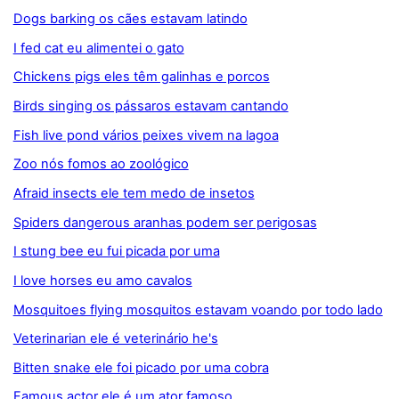
Dogs barking os cães estavam latindo
I fed cat eu alimentei o gato
Chickens pigs eles têm galinhas e porcos
Birds singing os pássaros estavam cantando
Fish live pond vários peixes vivem na lagoa
Zoo nós fomos ao zoológico
Afraid insects ele tem medo de insetos
Spiders dangerous aranhas podem ser perigosas
I stung bee eu fui picada por uma
I love horses eu amo cavalos
Mosquitoes flying mosquitos estavam voando por todo lado
Veterinarian ele é veterinário he's
Bitten snake ele foi picado por uma cobra
Famous actor ele é um ator famoso