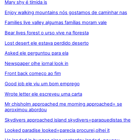
Mary shy é tímida is
Enjoy walking mountains nós gostamos de caminhar nas
Families live valley algumas famílias moram vale
Bear lives forest o urso vive na floresta
Lost desert ele estava perdido deserto
Asked ele perguntou para ela
Newspaper olhe jornal look in
Front back começo ao fim
Good job ele viu um bom emprego
Wrote letter ele escreveu uma carta
Mr chisholm approached me morning approached= se
aproximou abordou
Skydivers approached island skydivers=paraquedistas the
Looked paradise looked=parecia procurei,olhei it