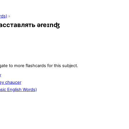
rds)
расставлять əreɪnʤ
gate to more flashcards for this subject.
y
rey chaucer
ic English Words)