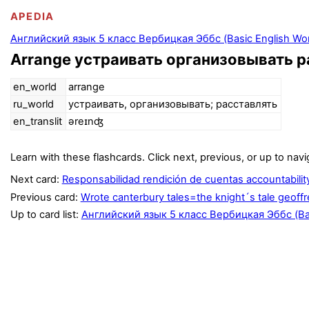
APEDIA
Английский язык 5 класс Вербицкая Эббс (Basic English Wo
Arrange устраивать организовы­вать 
en_world
arrange
ru_world
устраивать, организовы­вать; расставлять
en_translit
əreɪnʤ
Learn with these flashcards. Click next, previous, or up to navi
Next card:
Responsabilidad rendición de cuentas accountabilit
Previous card:
Wrote canterbury tales=the knight´s tale geoff
Up to card list:
Английский язык 5 класс Вербицкая Эббс (Bas