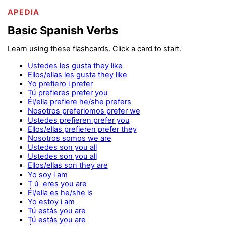
APEDIA
Basic Spanish Verbs
Learn using these flashcards. Click a card to start.
Ustedes les gusta they like
Ellos/ellas les gusta they like
Yo prefiero i prefer
Tú prefieres prefer you
Él/ella prefiere he/she prefers
Nosotros preferiomos prefer we
Ustedes prefieren prefer you
Ellos/ellas prefieren prefer they
Nosotros somos we are
Ustedes son you all
Ustedes son you all
Ellos/ellas son they are
Yo soy i am
T ú eres you are
Él/ella es he/she is
Yo estoy i am
Tú estás you are
Tú estás you are