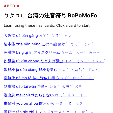
APEDIA
ㄅㄆㄇㄈ 台湾の注音符号 BoPoMoFo
Learn using these flashcards. Click a card to start.
大阪港 dà bǎn gǎng ㄉㄚˋ ㄅㄢˇ ㄍㄤˇ
這本能 zhè běn néng この本能 ㄓㄜˋ ㄅㄣˇ ㄋㄥˊ
冰淇淋 bīng qí lín アイスクリーム ㄅㄧㄥ ㄑㄧˊ ㄌㄧㄣˊ
如昆蟲 rú kūn chóng たとえば昆虫 ㄖㄨˊ ㄎㄨㄣ ㄔㄨㄥˊ
聚群雄 jù qún xióng 群雄を集む ㄐㄩˋ ㄑㄩㄣˊ ㄒㄩㄥˊ
南無佛 ná mó fó 仏に帰依し奉る ㄋㄚˊ ㄇㄛˊ ㄈㄛˊ
到臺灣 dào tái wān 台湾へ ㄉㄠˋ ㄊㄞˊ ㄨㄢ
沒出息 méi chū xi だらしない ㄇㄟˊ ㄔㄨ ˙ㄒㄧ
由歐洲 yóu ōu zhōu 欧州から ㄧㄡˊ ㄡ ㄓㄡ
番茄汁 fān qié zhī トマトジュース ㄈㄢ ㄑㄧㄝˊ ㄓ