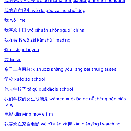
我的妈妈很漂亮 wǒ de māmā hěn piàoliang mother beautiful
我的狗在喝水 wǒ de gǒu zài hē shuǐ dog
我 wǒ i me
我喜欢中国 wǒ xǐhuān zhōngguó i china
我在看书 wǒ zài kànshū i reading
你 nǐ singular you
六 liù six
桌子上有两杯水 zhuōzi shàng yǒu liǎng bēi shuǐ glasses
学校 xuéxiào school
他去学校了 tā qù xuéxiàole school
我们学校的女生很漂亮 wǒmen xuéxiào de nǚshēng hěn piào
liàng
电影 diànyǐng movie film
我喜欢在家看电影 wǒ xǐhuān zàijiā kàn diànyǐng i watching