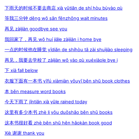
下雨天的时候不要去商店 xià yǔtiān de shí hòu bùyào qù
等我三分钟 děng wǒ sān fēnzhōng wait minutes
再见 zàijiàn goodbye see you
我回家了，再见 wǒ huí jiāle zàijiàn i home bye
一点的时候他在睡觉 yīdiǎn de shíhòu tā zài shuìjiào sleeping
再见，我要去学校了 zàijiàn wǒ yào qù xuéxiàole bye i
下 xià fall below
衣服下面有一本书 yīfú xiàmiàn yǒuyī běn shū book clothes
本 běn measure word books
今天下雨了 jīntiān xià yǔle rained today
这里有多少本书 zhè li yǒu duōshǎo běn shū books
这本书很好看 zhè běn shū hěn hǎokàn book good
Xiè 谢谢 thank you