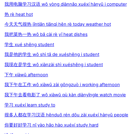
我用电脑学习汉语 wǒ yòng diànnǎo xuéxí hànyǔ i computer
热 rè heat hot
今天天气很热 jīntiān tiānqì hěn rè today weather hot
我把菜热一热 wǒ bǎ cài rè yī heat dishes
学生 xué shēng student
我是他的学生 wǒ shì tā de xuéshēng i student
我现在是学生 wǒ xiànzài shì xuéshēng i student
下午 xiàwǔ afternoon
我下午在工作 wǒ xiàwǔ zài gōngzuò i working afternoon
我下午去看电影了 wǒ xiàwǔ qù kàn diànyǐngle watch movie
学习 xuéxí learn study to
很多人都在学习汉语 hěnduō rén dōu zài xuéxí hànyǔ people
你要好好学习 nǐ yào hǎo hào xuéxí study hard