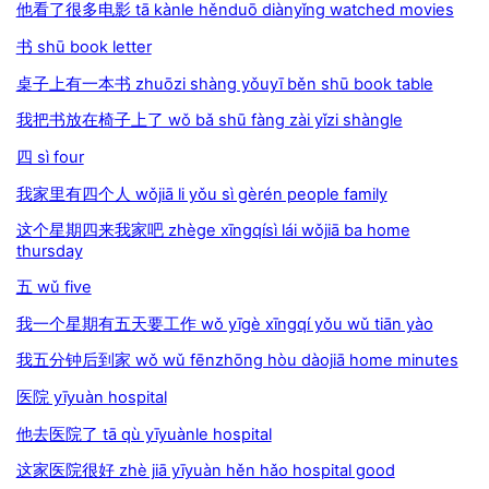
他看了很多电影 tā kànle hěnduō diànyǐng watched movies
书 shū book letter
桌子上有一本书 zhuōzi shàng yǒuyī běn shū book table
我把书放在椅子上了 wǒ bǎ shū fàng zài yǐzi shàngle
四 sì four
我家里有四个人 wǒjiā li yǒu sì gèrén people family
这个星期四来我家吧 zhège xīngqísì lái wǒjiā ba home
thursday
五 wǔ five
我一个星期有五天要工作 wǒ yīgè xīngqí yǒu wǔ tiān yào
我五分钟后到家 wǒ wǔ fēnzhōng hòu dàojiā home minutes
医院 yīyuàn hospital
他去医院了 tā qù yīyuànle hospital
这家医院很好 zhè jiā yīyuàn hěn hǎo hospital good