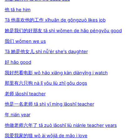
他 tā he him
Tā 他喜欢他的工作 xǐhuān de gōngzuò likes job
她是我们的好朋友 tā shì wǒmen de hǎo péngyǒu good
我们 wǒmen we us
Tā 她是他女儿 shì nǚ'ér she's daughter
好 hǎo good
我好想看电影 wǒ hǎo xiǎng kàn diànyǐng i watch
那里有六只狗 nà lǐ yǒu liù zhǐ gǒu dogs
老师 lǎoshī teacher
他是一名老师 tā shì yī míng lǎoshī teacher
年 nián year
他做老师六年了 tā zuò lǎoshī liù niánle teacher years
我爱我家的猫 wǒ ài wǒjiā de māo i love