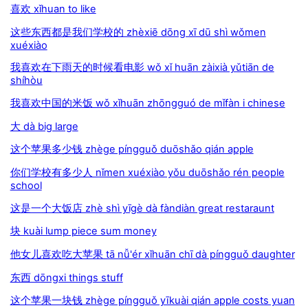
喜欢 xǐhuan to like
这些东西都是我们学校的 zhèxiē dōng xī dū shì wǒmen
xuéxiào
我喜欢在下雨天的时候看电影 wǒ xǐ huān zàixià yǔtiān de
shíhòu
我喜欢中国的米饭 wǒ xǐhuān zhōngguó de mǐfàn i chinese
大 dà big large
这个苹果多少钱 zhège píngguǒ duōshǎo qián apple
你们学校有多少人 nǐmen xuéxiào yǒu duōshǎo rén people
school
这是一个大饭店 zhè shì yīgè dà fàndiàn great restaraunt
块 kuài lump piece sum money
他女儿喜欢吃大苹果 tā nǚ'ér xǐhuān chī dà píngguǒ daughter
东西 dōngxi things stuff
这个苹果一块钱 zhège píngguǒ yīkuài qián apple costs yuan