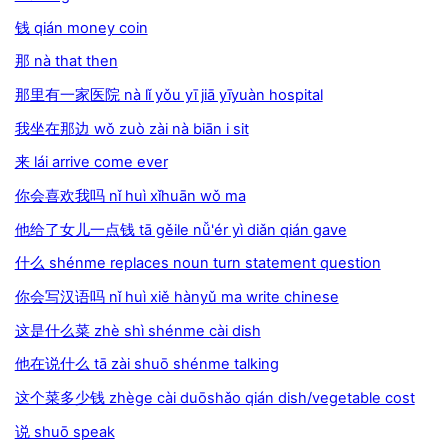
钱 qián money coin
那 nà that then
那里有一家医院 nà lǐ yǒu yī jiā yīyuàn hospital
我坐在那边 wǒ zuò zài nà biān i sit
来 lái arrive come ever
你会喜欢我吗 nǐ huì xǐhuān wǒ ma
他给了女儿一点钱 tā gěile nǚ'ér yì diǎn qián gave
什么 shénme replaces noun turn statement question
你会写汉语吗 nǐ huì xiě hànyǔ ma write chinese
这是什么菜 zhè shì shénme cài dish
他在说什么 tā zài shuō shénme talking
这个菜多少钱 zhège cài duōshǎo qián dish/vegetable cost
说 shuō speak