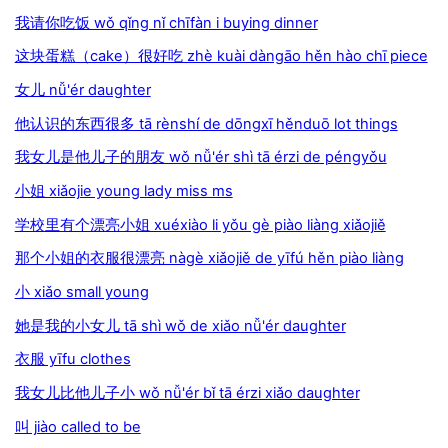
我请你吃饭 wǒ qǐng nǐ chīfàn i buying dinner
这块蛋糕（cake）很好吃 zhè kuài dàngāo hěn hào chī piece
女儿 nǚ'ér daughter
他认识的东西很多 tā rènshí de dōngxī hěnduō lot things
我女儿是他儿子的朋友 wǒ nǚ'ér shì tā érzi de péngyǒu
小姐 xiǎojie young lady miss ms
学校里有个漂亮小姐 xuéxiào li yǒu gè piào liàng xiǎojiě
那个小姐的衣服很漂亮 nàgè xiǎojiě de yīfú hěn piào liàng
小 xiǎo small young
她是我的小女儿 tā shì wǒ de xiǎo nǚ'ér daughter
衣服 yīfu clothes
我女儿比他儿子小 wǒ nǚ'ér bǐ tā érzi xiǎo daughter
叫 jiào called to be