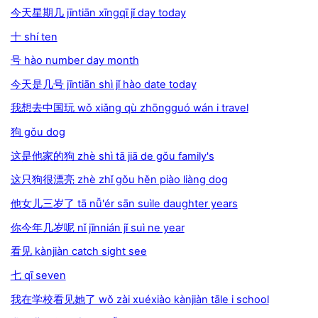
今天星期几 jīntiān xīngqī jǐ day today
十 shí ten
号 hào number day month
今天是几号 jīntiān shì jǐ hào date today
我想去中国玩 wǒ xiǎng qù zhōngguó wán i travel
狗 gǒu dog
这是他家的狗 zhè shì tā jiā de gǒu family's
这只狗很漂亮 zhè zhǐ gǒu hěn piào liàng dog
他女儿三岁了 tā nǚ'ér sān suìle daughter years
你今年几岁呢 nǐ jīnnián jǐ suì ne year
看见 kànjiàn catch sight see
七 qī seven
我在学校看见她了 wǒ zài xuéxiào kànjiàn tāle i school