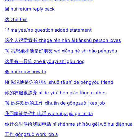
回 huí return reply back
这 zhè this
吗 ma yes/no question added statement
这个人很爱看书 zhège rén hěn ài kànshū person loves
Tā 我想她和他是好朋友 wǒ xiǎng hé shì hǎo péngyǒu
这里有一只狗 zhè li yǒuyī zhī gǒu dog
会 huì know how to
Nǐ 你说他是你的朋友 shuō tā shì de péngyǒu friend
你的衣服很漂亮 nǐ de yīfú hěn piào liàng clothes
Tā 她喜欢她的工作 xǐhuān de gōngzuò likes job
我回家就给你打电话 wǒ huí jiā jiù gěi nǐ dǎ
你什么时候给我回电话 nǐ shénme shíhòu gěi wǒ huí diànhuà
工作 gōngzuò work job a