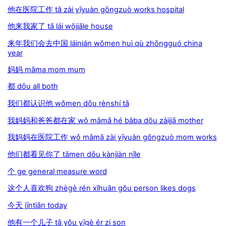
他在医院工作 tā zài yīyuàn gōngzuò works hospital
他来我家了 tā lái wǒjiāle house
来年我们会去中国 láinián wǒmen huì qù zhōngguó china
year
妈妈 māma mom mum
都 dōu all both
我们都认识他 wǒmen dōu rènshí tā
我妈妈和爸爸都在家 wǒ māmā hé bàba dōu zàijiā mother
我妈妈在医院工作 wǒ māmā zài yīyuàn gōngzuò mom works
他们都看见你了 tāmen dōu kànjiàn nǐle
个 ge general measure word
这个人喜欢狗 zhègè rén xǐhuān gǒu person likes dogs
今天 jīntiān today
他有一个儿子 tā yǒu yīgè ér zi son