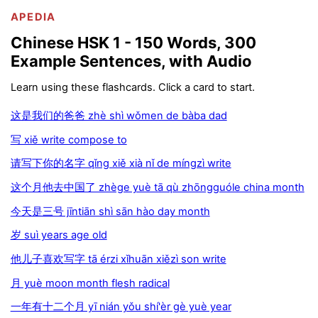
APEDIA
Chinese HSK 1 - 150 Words, 300
Example Sentences, with Audio
Learn using these flashcards. Click a card to start.
这是我们的爸爸 zhè shì wǒmen de bàba dad
写 xiě write compose to
请写下你的名字 qǐng xiě xià nǐ de míngzì write
这个月他去中国了 zhège yuè tā qù zhōngguóle china month
今天是三号 jīntiān shì sān hào day month
岁 suì years age old
他儿子喜欢写字 tā érzi xǐhuān xiězì son write
月 yuè moon month flesh radical
一年有十二个月 yī nián yǒu shí'èr gè yuè year