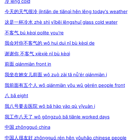
冷 lěng cold
今天的天气很冷 jīntiān de tiānqì hěn lěng today's weather
这是一杯冷水 zhè shì yībēi lěngshuǐ glass cold water
不客气 bú kèqi polite you're
我会对你不客气的 wǒ huì duì nǐ bù kèqì de
谢谢你 不客气 xièxiè nǐ bù kèqì
前面 qiánmiàn front in
我坐在她女儿前面 wǒ zuò zài tā nǚ'ér qiánmiàn i
我前面有五个人 wǒ qiánmiàn yǒu wǔ gèrén people front
八 bā eight
我八号要去医院 wǒ bā hào yào qù yīyuàn i
我工作八天了 wǒ gōngzuò bā tiānle worked days
中国 zhōngguó china
中国人很友好 zhōngguó rén hěn yǒuhǎo chinese people