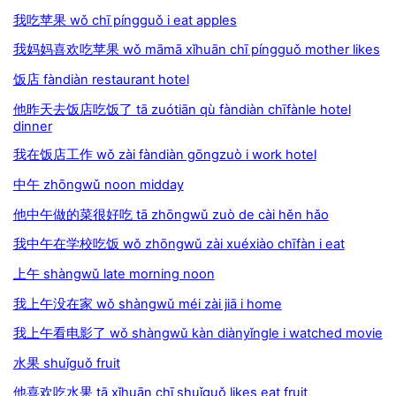
我吃苹果 wǒ chī píngguǒ i eat apples
我妈妈喜欢吃苹果 wǒ māmā xǐhuān chī píngguǒ mother likes
饭店 fàndiàn restaurant hotel
他昨天去饭店吃饭了 tā zuótiān qù fàndiàn chīfànle hotel
dinner
我在饭店工作 wǒ zài fàndiàn gōngzuò i work hotel
中午 zhōngwǔ noon midday
他中午做的菜很好吃 tā zhōngwǔ zuò de cài hěn hǎo
我中午在学校吃饭 wǒ zhōngwǔ zài xuéxiào chīfàn i eat
上午 shàngwǔ late morning noon
我上午没在家 wǒ shàngwǔ méi zài jiā i home
我上午看电影了 wǒ shàngwǔ kàn diànyǐngle i watched movie
水果 shuǐguǒ fruit
他喜欢吃水果 tā xǐhuān chī shuǐguǒ likes eat fruit