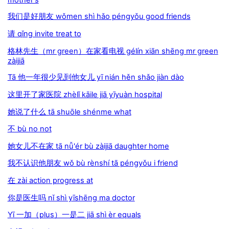
我们是好朋友 wǒmen shì hǎo péngyǒu good friends
请 qǐng invite treat to
格林先生（mr green）在家看电视 gélín xiān shēng mr green
zàijiā
Tā 他一年很少见到他女儿 yī nián hěn shǎo jiàn dào
这里开了家医院 zhèlǐ kāile jiā yīyuàn hospital
她说了什么 tā shuōle shénme what
不 bù no not
她女儿不在家 tā nǚ'ér bù zàijiā daughter home
我不认识他朋友 wǒ bù rènshí tā péngyǒu i friend
在 zài action progress at
你是医生吗 nǐ shì yīshēng ma doctor
Yī 一加（plus）一是二 jiā shì èr equals