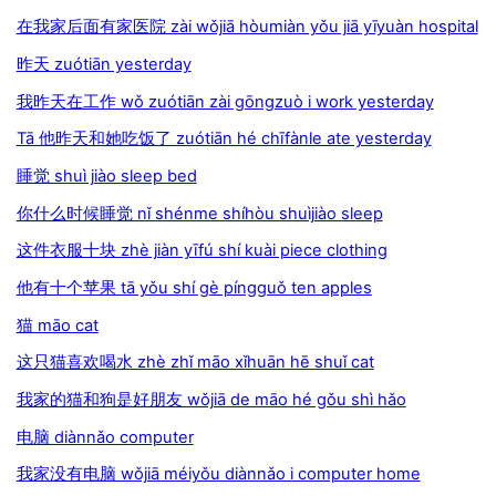
在我家后面有家医院 zài wǒjiā hòumiàn yǒu jiā yīyuàn hospital
昨天 zuótiān yesterday
我昨天在工作 wǒ zuótiān zài gōngzuò i work yesterday
Tā 他昨天和她吃饭了 zuótiān hé chīfànle ate yesterday
睡觉 shuì jiào sleep bed
你什么时候睡觉 nǐ shénme shíhòu shuìjiào sleep
这件衣服十块 zhè jiàn yīfú shí kuài piece clothing
他有十个苹果 tā yǒu shí gè píngguǒ ten apples
猫 māo cat
这只猫喜欢喝水 zhè zhǐ māo xǐhuān hē shuǐ cat
我家的猫和狗是好朋友 wǒjiā de māo hé gǒu shì hǎo
电脑 diànnǎo computer
我家没有电脑 wǒjiā méiyǒu diànnǎo i computer home