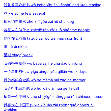
我爸爸喜欢看书 wǒ bàba xǐhuān kànshū dad likes reading
些 xiē some few several
这只狗在喝水 zhè zhī gǒu zài hē shuǐ dog
这些人在做什么 zhèxiē rén zài zuò shénme people
他坐在我前面 tā zuò zài wǒ qiánmiàn sits front
喝 hē drink to
星期 xīngqī week
我爸爸在喝茶 wǒ bàba zài hē chá dad drinking
一个星期有七天 yīgè xīngqí yǒu qītiān week days
我的妈妈会做菜 wǒ de māmā huì zuò cài mother
我会打电话给他 wǒ huì dǎ diànhuà gěi tā call
这是一个中国人 zhè shì yīgè zhōngguó rén chinese person
我喜欢在中国工作 wǒ xǐhuān zài zhōngguó gōngzuò i
working