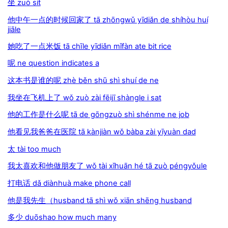
坐 zuò sit
他中午一点的时候回家了 tā zhōngwǔ yīdiǎn de shíhòu huí
jiāle
她吃了一点米饭 tā chīle yīdiǎn mǐfàn ate bit rice
呢 ne question indicates a
这本书是谁的呢 zhè běn shū shì shuí de ne
我坐在飞机上了 wǒ zuò zài fēijī shàngle i sat
他的工作是什么呢 tā de gōngzuò shì shénme ne job
他看见我爸爸在医院 tā kànjiàn wǒ bàba zài yīyuàn dad
太 tài too much
我太喜欢和他做朋友了 wǒ tài xǐhuān hé tā zuò péngyǒule
打电话 dǎ diànhuà make phone call
他是我先生（husband tā shì wǒ xiān shēng husband
多少 duōshao how much many