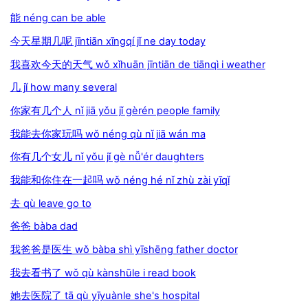
能 néng can be able
今天星期几呢 jīntiān xīngqí jǐ ne day today
我喜欢今天的天气 wǒ xǐhuān jīntiān de tiānqì i weather
几 jǐ how many several
你家有几个人 nǐ jiā yǒu jǐ gèrén people family
我能去你家玩吗 wǒ néng qù nǐ jiā wán ma
你有几个女儿 nǐ yǒu jǐ gè nǚ'ér daughters
我能和你住在一起吗 wǒ néng hé nǐ zhù zài yīqǐ
去 qù leave go to
爸爸 bàba dad
我爸爸是医生 wǒ bàba shì yīshēng father doctor
我去看书了 wǒ qù kànshūle i read book
她去医院了 tā qù yīyuànle she's hospital