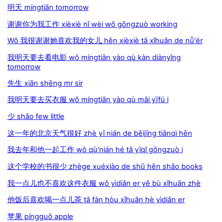
明天 míngtiān tomorrow
谢谢你为我工作 xièxiè nǐ wèi wǒ gōngzuò working
Wǒ 我很谢谢她喜欢我的女儿 hěn xièxiè tā xǐhuān de nǚ'ér
我明天要去看电影 wǒ míngtiān yào qù kàn diànyǐng
tomorrow
先生 xiān shēng mr sir
我明天要去买衣服 wǒ míngtiān yào qù mǎi yīfú i
少 shǎo few little
这一年的北京天气很好 zhè yī nián de běijīng tiānqì hěn
我去年和他一起工作 wǒ qù'nián hé tā yīqǐ gōngzuò i
这个学校的书很少 zhège xuéxiào de shū hěn shǎo books
我一点儿也不喜欢这件衣服 wǒ yìdiǎn er yě bù xǐhuān zhè
他饭后喜欢喝一点儿茶 tā fàn hòu xǐhuān hè yìdiǎn er
苹果 píngguǒ apple