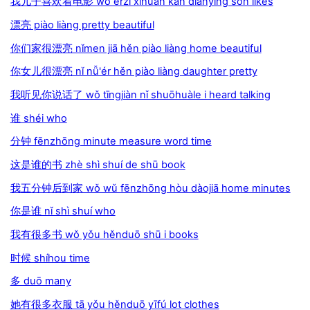
我儿子喜欢看电影 wǒ érzi xǐhuān kàn diànyǐng son likes
漂亮 piào liàng pretty beautiful
你们家很漂亮 nǐmen jiā hěn piào liàng home beautiful
你女儿很漂亮 nǐ nǚ'ér hěn piào liàng daughter pretty
我听见你说话了 wǒ tīngjiàn nǐ shuōhuàle i heard talking
谁 shéi who
分钟 fēnzhōng minute measure word time
这是谁的书 zhè shì shuí de shū book
我五分钟后到家 wǒ wǔ fēnzhōng hòu dàojiā home minutes
你是谁 nǐ shì shuí who
我有很多书 wǒ yǒu hěnduō shū i books
时候 shíhou time
多 duō many
她有很多衣服 tā yǒu hěnduō yīfú lot clothes