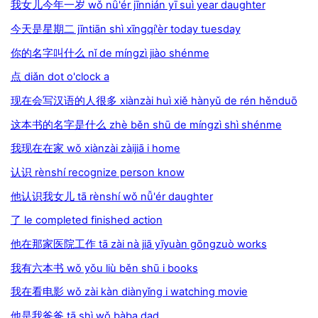
我女儿今年一岁 wǒ nǚ'ér jīnnián yī suì year daughter
今天是星期二 jīntiān shì xīngqí'èr today tuesday
你的名字叫什么 nǐ de míngzì jiào shénme
点 diǎn dot o'clock a
现在会写汉语的人很多 xiànzài huì xiě hànyǔ de rén hěnduō
这本书的名字是什么 zhè běn shū de míngzì shì shénme
我现在在家 wǒ xiànzài zàijiā i home
认识 rènshí recognize person know
他认识我女儿 tā rènshí wǒ nǚ'ér daughter
了 le completed finished action
他在那家医院工作 tā zài nà jiā yīyuàn gōngzuò works
我有六本书 wǒ yǒu liù běn shū i books
我在看电影 wǒ zài kàn diànyǐng i watching movie
他是我爸爸 tā shì wǒ bàba dad