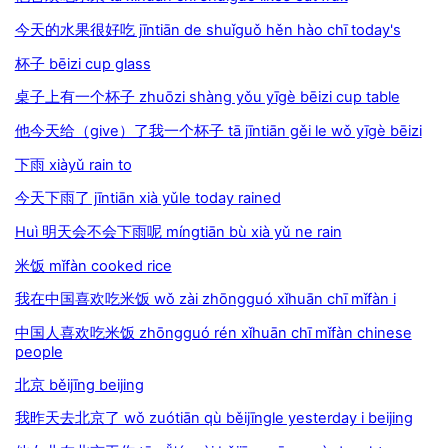
今天的水果很好吃 jīntiān de shuǐguǒ hěn hào chī today's
杯子 bēizi cup glass
桌子上有一个杯子 zhuōzi shàng yǒu yīgè bēizi cup table
他今天给（give）了我一个杯子 tā jīntiān gěi le wǒ yīgè bēizi
下雨 xiàyǔ rain to
今天下雨了 jīntiān xià yǔle today rained
Huì 明天会不会下雨呢 míngtiān bù xià yǔ ne rain
米饭 mǐfàn cooked rice
我在中国喜欢吃米饭 wǒ zài zhōngguó xǐhuān chī mǐfàn i
中国人喜欢吃米饭 zhōngguó rén xǐhuān chī mǐfàn chinese
people
北京 běijīng beijing
我昨天去北京了 wǒ zuótiān qù běijīngle yesterday i beijing