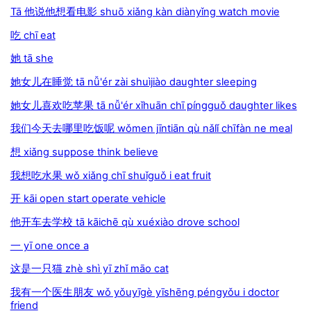
Tā 他说他想看电影 shuō xiǎng kàn diànyǐng watch movie
吃 chī eat
她 tā she
她女儿在睡觉 tā nǚ'ér zài shuìjiào daughter sleeping
她女儿喜欢吃苹果 tā nǚ'ér xǐhuān chī píngguǒ daughter likes
我们今天去哪里吃饭呢 wǒmen jīntiān qù nǎlǐ chīfàn ne meal
想 xiǎng suppose think believe
我想吃水果 wǒ xiǎng chī shuǐguǒ i eat fruit
开 kāi open start operate vehicle
他开车去学校 tā kāichē qù xuéxiào drove school
一 yī one once a
这是一只猫 zhè shì yī zhǐ māo cat
我有一个医生朋友 wǒ yǒuyīgè yīshēng péngyǒu i doctor
friend