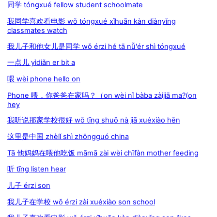
同学 tóngxué fellow student schoolmate
我同学喜欢看电影 wǒ tóngxué xǐhuān kàn diànyǐng
classmates watch
我儿子和他女儿是同学 wǒ érzi hé tā nǚ'ér shì tóngxué
一点儿 yìdiǎn er bit a
喂 wèi phone hello on
Phone 喂，你爸爸在家吗？（on wèi nǐ bàba zàijiā ma?(on
hey
我听说那家学校很好 wǒ tīng shuō nà jiā xuéxiào hěn
这里是中国 zhèlǐ shì zhōngguó china
Tā 他妈妈在喂他吃饭 māmā zài wèi chīfàn mother feeding
听 tīng listen hear
儿子 érzi son
我儿子在学校 wǒ érzi zài xuéxiào son school