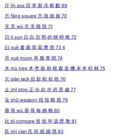
斤 jīn axe 斦,斧,新,斥,斬,斷 69
方 fāng square 方,放,旅,族 70
无 旡 wú 无,旡,既,旣 71
日 rì sun 日,白,百,明,的,映,時,晩 72
曰 yuē 書,最,晉,曷,曹,曾 73 4
月 yuè moon 有,服,青,朝 74
木 mù tree 木,杢,板,相,根,森,楽,機,末,本,杉,林 75
欠 qiàn lack 欣,欽,欧,欲,歌 76
止 zhǐ stop 正,歩,此,步,武,歪,歲 77
殳 shū weapon 役,投,殴,殷 79
毋 母 wú 毋,母,毎,姆,梅 80
比 bǐ compare 皆,批,毕,毖,毘,毚 81
氏 shì clan 氏,民,紙,婚,氓 83