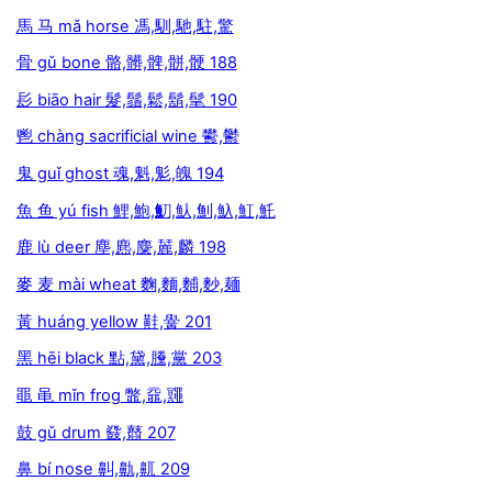
馬 马 mǎ horse 馮,馴,馳,駐,驚
骨 gǔ bone 骼,髒,髀,骿,骾 188
髟 biāo hair 髮,鬚,鬆,鬍,髦 190
鬯 chàng sacrificial wine 鬰,鬱
鬼 guǐ ghost 魂,魁,鬽,魄 194
魚 鱼 yú fish 鯉,鮑,魛,魜,魝,魞,魟,魠
鹿 lù deer 塵,麃,麋,麉,麟 198
麥 麦 mài wheat 麴,麵,麱,麨,麺
黃 huáng yellow 黊,黌 201
黑 hēi black 點,黛,黱,黨 203
黽 黾 mǐn frog 鼈,黿,鼆
鼓 gǔ drum 鼗,鼘 207
鼻 bí nose 鼼,鼽,鼿 209