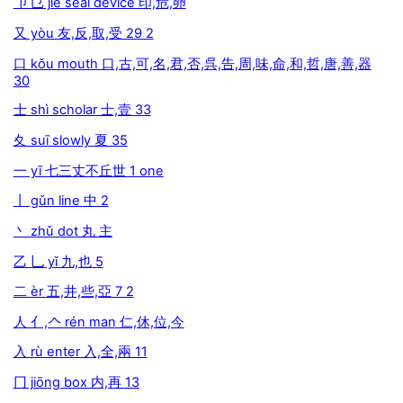
卩 㔾 jié seal device 印,危,卵
又 yòu 友,反,取,受 29 2
口 kǒu mouth 口,古,可,名,君,否,呉,告,周,味,命,和,哲,唐,善,器
30
士 shì scholar 士,壹 33
夊 suī slowly 夏 35
一 yī 七三丈不丘世 1 one
丨 gǔn line 中 2
丶 zhǔ dot 丸 主
乙 乚 yǐ 九,也 5
二 èr 五,井,些,亞 7 2
人 亻,𠆢 rén man 仁,休,位,今
入 rù enter 入,全,兩 11
冂 jiōng box 内,再 13