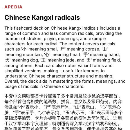
APEDIA
Chinese Kangxi radicals
This flashcard deck on Chinese Kangxi radicals includes a
range of common and less common radicals, providing the
number of strokes, pinyin, meanings, and example
characters for each radical. The content covers radicals
such as '小' meaning small, '尸' meaning corpse, '山'
meaning mountain, '心' meaning heart, '手' meaning hand,
'犬' meaning dog, '玉' meaning jade, and '田' meaning field,
among others. Each card also notes variant forms and
simplified versions, making it useful for learners to
understand Chinese character structure and meaning.
Overall, the deck aids in mastering the forms, meanings, and
usage of radicals in Chinese characters.
本套中文康熙部首卡片涵盖了多个常用及较少见的汉字部首，
每个部首包含相关的笔画数、拼音、意义以及常用范例。内容
涉及如“小”表示小、 “尸”表示尸体、“山”表示山、 “心”表示心
脏、“手”表示手、“犬”表示狗、“玉”表示玉、“田”表示田等多个
基础汉字偏旁。卡片亦标明了各部首的变体及简体形式，适用
于汉字学习和字义理解，特别适合深入学习汉字结构和识别。
整体覆盖了部首的形态、意义及应用范例，便于掌握汉字的构