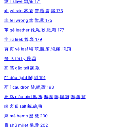
隶 lì slave 隸,隺 171
雨 yǔ rain 雾,霜,雪,霸,雲,霧 173
非 fēi wrong 靠,靠,靟 175
革 gé leather 靴,鞍,鞅,鞍,鞭 177
韭 jiǔ leek 韱,韲 179
頁 页 yè leaf 頃,項,順,須,領,頭,頩,頂
飛 飞 fēi fly 飜,飝
高 髙 gāo tall 髚,髛
鬥 dòu fight 鬧,鬪 191
鬲 lì cauldron 鬶,鬷,鬸 193
鳥 鸟 niǎo bird 鳫,鳮,鳱,鳳,鳴,鳿,雞,鳴,鴻,鴛
鹵 卤 lǔ salt 鹹,鹼,鹽
麻 má hemp 麼,魔 200
黍 shǔ millet 黏,黎 202