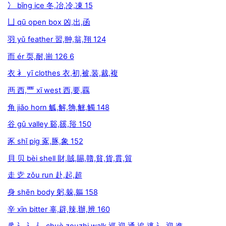
冫 bīng ice 冬,冶,冷,凍 15
凵 qū open box 凶,出,函
羽 yǔ feather 習,翀,翁,翔 124
而 ér 耎,耐,耑 126 6
衣 衤 yī clothes 衣,初,被,装,裁,複
襾 西,覀 xī west 西,要,覊
角 jiǎo horn 觚,解,觕,觥,觸 148
谷 gǔ valley 谿,豀,谸 150
豕 shǐ pig 豖,豚,象 152
貝 贝 bèi shell 財,賊,賜,贛,貧,貨,貫,貿
走 赱 zǒu run 赴,起,超
身 shēn body 躬,躲,軀 158
辛 xīn bitter 辜,辟,辣,辦,辨 160