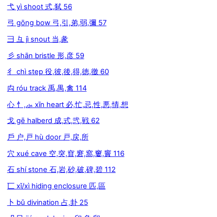
弋 yì shoot 式,弑 56
弓 gōng bow 弓,引,弟,弱,彌 57
彐 彑 jì snout 当,彖
彡 shān bristle 形,彦 59
彳 chì step 役,彼,後,得,徳,徼 60
禸 róu track 禹,禺,禽 114
心 忄,⺗ xīn heart 必,忙,忌,性,悪,情,想
戈 gē halberd 成,式,弐,戦 62
戶 户,戸 hù door 戸,戻,所
穴 xué cave 空,突,窅,窘,窩,窶,竇 116
石 shí stone 石,岩,砂,破,碑,碧 112
匸 xǐ/xì hiding enclosure 匹,區
卜 bǔ divination 占,卦 25