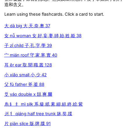
造和含义。
Learn using these flashcards. Click a card to start.
大 dà big 大,天,奈,奧 37
女 nǚ woman 女,好,妄,妻,姉,始,姓,姫 38
子 zǐ child 子,孔,字,學 39
宀 mián roof 守,家,寒,實 40
耳 ěr ear 取,聞,職,叢 128
小 xiǎo small 小,少 42
父 fù father 斧,釜 88
爻 yáo double x 爼,爽,爾
糸 糹 纟 mì silk 系,級,紙,素,細,組,終,絵,紫
爿 丬 qiáng half tree trunk 牀,奘,牃
片 piàn slice 版,牌,牒 91