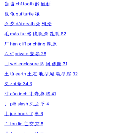
齒 齿 chǐ tooth 齡,齠,齗
龜 龟 guī turtle 龝
歹 歺 dǎi death 死,列,殕
毛 máo fur 毟,毡,毦,毫,毳,耗 82
厂 hàn cliff pr chǎng 厚,原
厶 sī private 去,參 28
囗 wéi enclosure 四,回,國,圖 31
土 tǔ earth 土,在,地,型,城,場,壁,壓 32
夂 zhǐ 夆 34 3
寸 cùn inch 寸,寺,尊,將 41
丿 piě slash 久,之,乎 4
亅 jué hook 了,事 6
亠 tóu lid 亡,交,京 8