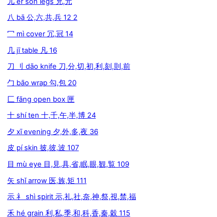
儿 ér son legs 兄,元
八 bā 公,六,共,兵 12 2
冖 mì cover 冗,冠 14
几 jī table 凡 16
刀 刂 dāo knife 刀,分,切,初,利,刻,則,前
勹 bāo wrap 勾,包 20
匚 fāng open box 匣
十 shí ten 十,千,午,半,博 24
夕 xī evening 夕,外,多,夜 36
皮 pí skin 披,彼,波 107
目 mù eye 目,見,具,省,眠,眼,観,覧 109
矢 shǐ arrow 医,族,矩 111
示 礻 shì spirit 示,礼,社,奈,神,祭,視,禁,福
禾 hé grain 利,私,季,和,科,香,秦,穀 115