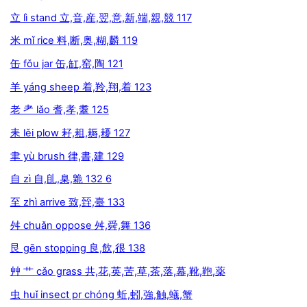
立 lì stand 立,音,産,翌,意,新,端,親,競 117
米 mǐ rice 料,断,奥,糊,麟 119
缶 fǒu jar 缶,缸,窑,陶 121
羊 yáng sheep 着,羚,翔,着 123
老 耂 lǎo 耆,孝,耋 125
耒 lěi plow 耔,耝,耨,耰 127
聿 yù brush 律,書,建 129
自 zì 自,臫,臬,臲 132 6
至 zhì arrive 致,臸,臺 133
舛 chuǎn oppose 舛,舜,舞 136
艮 gēn stopping 良,飲,很 138
艸 艹 cǎo grass 共,花,英,苦,草,茶,落,幕,靴,鞄,薬
虫 huǐ insect pr chóng 蚯,蚓,強,触,蟻,蟹