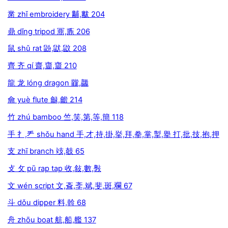
黹 zhǐ embroidery 黼,黻 204
鼎 dǐng tripod 鼏,鼒 206
鼠 shǔ rat 鼢,鼣,鼤 208
齊 齐 qí 齋,齏,齏 210
龍 龙 lóng dragon 龖,龘
龠 yuè flute 龣,龤 214
竹 zhú bamboo 竺,笑,第,等,簡 118
手 扌,龵 shǒu hand 手,才,持,掛,挙,拜,拳,掌,掣,擧 打,批,技,抱,押
支 zhī branch 攱,攲 65
攴 攵 pū rap tap 收,敍,數,斅
文 wén script 文,斊,斈,斌,斐,斑,斕 67
斗 dǒu dipper 料,斡 68
舟 zhōu boat 航,船,艦 137