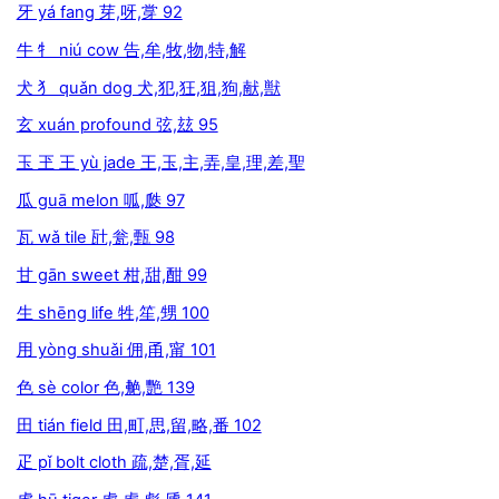
牙 yá fang 芽,呀,牚 92
牛 牜 niú cow 告,牟,牧,物,特,解
犬 犭 quǎn dog 犬,犯,狂,狙,狗,献,獣
玄 xuán profound 弦,玆 95
玉 玊 王 yù jade 王,玉,主,弄,皇,理,差,聖
瓜 guā melon 呱,瓞 97
瓦 wǎ tile 瓧,瓮,甄 98
甘 gān sweet 柑,甜,酣 99
生 shēng life 牲,笙,甥 100
用 yòng shuǎi 佣,甬,甯 101
色 sè color 色,艴,艷 139
田 tián field 田,町,思,留,略,番 102
疋 pǐ bolt cloth 疏,楚,胥,延