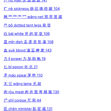
虍 hū tiger 虎,虐,彪,虒 141
疒 nè sickness 病,症,痛,癌,癖 104
网 罒,⺲,罓,⺳ wǎng net 買,罪,置,羅
癶 bō dotted tent legs 発,登
白 bái white 皃,的,皆,皇 106
皿 mǐn dish 盂,盉,盍,監,蘯 108
血 xuè blood 洫,衁,衅,衆 143
力 lì power 力,加,助,勉 19
匕 bǐ spoon 化,北 21
矛 máo spear 茅,矜 110
尢 尣 wāng lame 尤,就
肉 ròu meat 肉,肖,股,胃,腅,脤 130
尸 shī corpse 尺,局 44
臣 chén minister 臥,宦,蔵 131