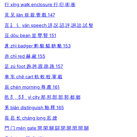
行 xíng walk enclosure 行,衍,術,衝
見 见 jiàn 規,親,覺,觀 147
言 訁 讠 yán speech 誁,詋,詔,評,詗,詥,試,詧
豆 dòu bean 豈,豐,豎 151
豸 zhì badger 豹,貌,貓,貈,貉 153
赤 chì red 赫,赭 155
足 zú foot 跑,跨,跟,跪,路 157
車 车 chē cart 軌,軟,較,軍,載
辰 chén morning 辱,農 161
邑 阝,⻏,⻖ yì city 那,邦,郎,部,郭,都,鄉
釆 biàn distinguish 釉,釋 165
長 镸 长 cháng long 镸,镽
門 门 mén gate 間,閑,關,闘,閉,開,閏,間,關