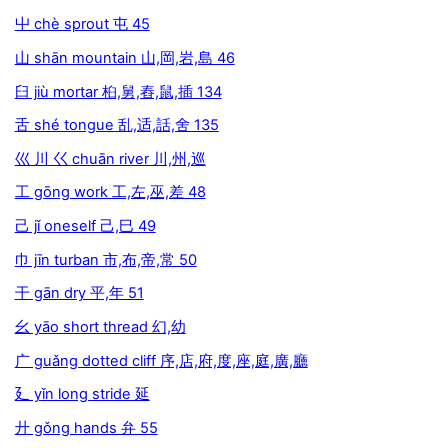
屮 chè sprout 屯 45
山 shān mountain 山,岡,岩,島 46
臼 jiù mortar 桕,舅,舂,鼠,插 134
舌 shé tongue 乱,适,話,舍 135
巛 川 巜 chuān river 川,州,巡
工 gōng work 工,左,巫,差 48
己 jǐ oneself 己,巳 49
巾 jīn turban 市,布,帝,常 50
干 gān dry 平,年 51
幺 yāo short thread 幻,幼
广 guǎng dotted cliff 序,店,府,度,座,庭,廣,廳
廴 yǐn long stride 延
廾 gǒng hands 弁 55