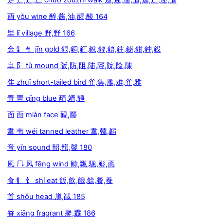
辵 辶,⻌,⻍ chuò zouzhi walk 巡,迎,通,追,逃,辶,迎,進
酉 yǒu wine 醉,酱,油,醒,酸 164
里 lǐ village 野,野 166
金 釒 钅 jīn gold 銀,銅,釘,銳,鋞,鋙,鉒,鉍,鉗,鈡,鈠
阜 阝 fù mound 阪,防,阻,陆,陘,院,险,陳
隹 zhuī short-tailed bird 雀,集,雁,难,雀,雅
青 靑 qīng blue 靕,靖,靜
面 靣 miàn face 靦,靨
韋 韦 wéi tanned leather 韋,韓,韜
音 yīn sound 韶,韻,韾 180
風 𠘨 风 fēng wind 颱,飄,颿,颩,颪
食 飠 饣 shí eat 飯,飲,餓,餘,餐,養
首 shǒu head 馗,馘 185
香 xiāng fragrant 馨,馫 186