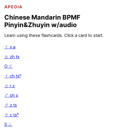
APEDIA
Chinese Mandarin BPMF
Pinyin&Zhuyin w/audio
Learn using these flashcards. Click a card to start.
ㄒ x ɕ
ㄓ zh ʈʂ
O ㄛ
ㄔ ch ʈʂʰ
ㄖ r ʐ
ㄕ sh ʂ
ㄗ z ts
ㄘ c tsʰ
S ㄙ