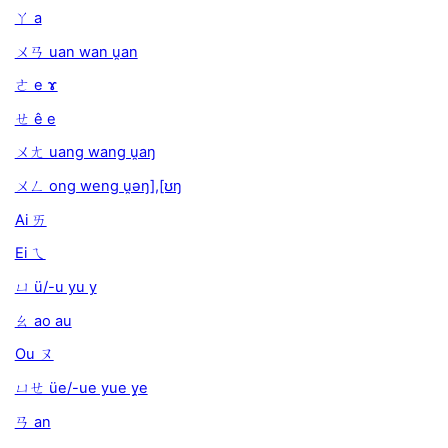
ㄚ a
ㄨㄢ uan wan u̯an
ㄜ e ɤ
ㄝ ê e
ㄨㄤ uang wang u̯aŋ
ㄨㄥ ong weng u̯əŋ],[ʊŋ
Ai ㄞ
Ei ㄟ
ㄩ ü/-u yu y
ㄠ ao au
Ou ㄡ
ㄩㄝ üe/-ue yue y̯e
ㄢ an