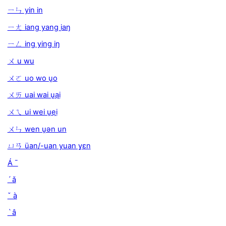
ㄧㄣ yin in
ㄧㄤ iang yang i̯aŋ
ㄧㄥ ing ying iŋ
ㄨ u wu
ㄨㄛ uo wo u̯o
ㄨㄞ uai wai u̯ai̯
ㄨㄟ ui wei u̯ei̯
ㄨㄣ wen u̯ən un
ㄩㄢ üan/-uan yuan y̯ɛn
Á ¯
ˊ ǎ
ˇ à
ˋ â