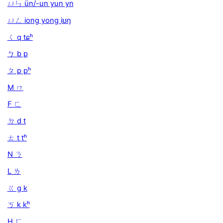
ㄩㄣ ün/-un yun yn
ㄩㄥ iong yong i̯ʊŋ
ㄑ q tɕʰ
ㄅ b p
ㄆ p pʰ
M ㄇ
F ㄈ
ㄉ d t
ㄊ t tʰ
N ㄋ
L ㄌ
ㄍ g k
ㄎ k kʰ
H ㄏ