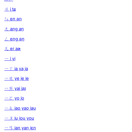
ㄐ j tɕ
ㄣ en ən
ㄤ ang aŋ
ㄥ eng əŋ
ㄦ er aɚ
ㄧ i yi
ㄧㄚ ia ya i̯a
ㄧㄝ ye i̯e ie
ㄧㄞ yai jaɪ̯
ㄧㄛ yo i̯o
ㄧㄠ iao yao i̯au̯
ㄧㄡ iu i̯ou̯ you
ㄧㄢ ian yan i̯ɛn