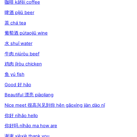
咖啡 kāfēi coffee
啤酒 píjiǔ beer
茶 chá tea
葡萄酒 pútaojiǔ wine
水 shuǐ water
牛肉 niúròu beef
鸡肉 jīròu chicken
鱼 yú fish
Good 好 hǎo
Beautiful 漂亮 piàoliang
Nice meet 很高兴见到你 hěn gāoxìng jiàn dào nǐ
你好 nǐhǎo hello
你好吗 nǐhǎo ma how are
谢谢 xièxiè thank you