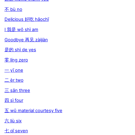
不 bù no
Delicious 好吃 hǎochī
I 我是 wǒ shì am
Goodbye 再见 zàijiàn
是的 shì de yes
零 líng zero
一 yī one
二 èr two
三 sān three
四 sì four
五 wǔ material courtesy five
六 liù six
七 qī seven