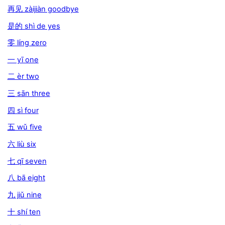
再见 zàijiàn goodbye
是的 shì de yes
零 líng zero
一 yī one
二 èr two
三 sān three
四 sì four
五 wǔ five
六 liù six
七 qī seven
八 bā eight
九 jiǔ nine
十 shí ten