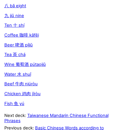
八 bā eight
九 jiǔ nine
Ten 十 shí
Coffee 咖啡 kāfēi
Beer 啤酒 píjiǔ
Tea 茶 chá
Wine 葡萄酒 pútaojiǔ
Water 水 shuǐ
Beef 牛肉 niúròu
Chicken 鸡肉 jīròu
Fish 鱼 yú
Next deck:
Taiwanese Mandarin Chinese Functional
Phrases
Previous deck:
Basic Chinese Words according to