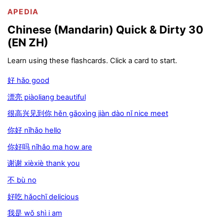
APEDIA
Chinese (Mandarin) Quick & Dirty 30
(EN ZH)
Learn using these flashcards. Click a card to start.
好 hǎo good
漂亮 piàoliang beautiful
很高兴见到你 hěn gāoxìng jiàn dào nǐ nice meet
你好 nǐhǎo hello
你好吗 nǐhǎo ma how are
谢谢 xièxiè thank you
不 bù no
好吃 hǎochī delicious
我是 wǒ shì i am