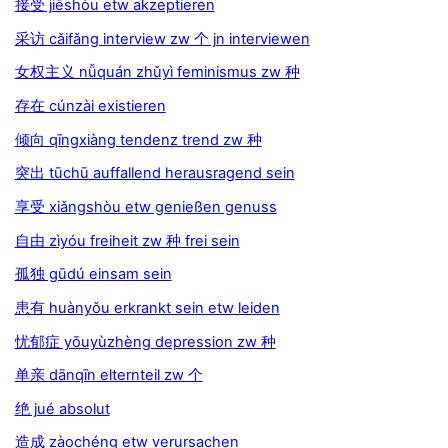
接受 jiēshòu etw akzeptieren
采访 cǎifǎng interview zw 个 jn interviewen
女权主义 nǚquán zhǔyì feminismus zw 种
存在 cúnzài existieren
倾向 qīngxiàng tendenz trend zw 种
突出 tūchū auffallend herausragend sein
享受 xiǎngshòu etw genießen genuss
自由 zìyóu freiheit zw 种 frei sein
孤独 gūdú einsam sein
患有 huànyǒu erkrankt sein etw leiden
忧郁症 yōuyùzhèng depression zw 种
单亲 dānqīn elternteil zw 个
绝 jué absolut
造成 zàochéng etw verursachen