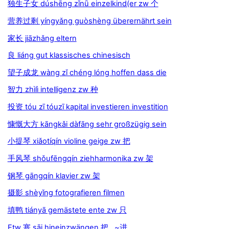
独生子女 dúshēng zǐnǚ einzelkind(er zw 个
营养过剩 yíngyǎng guòshèng überernährt sein
家长 jiāzhǎng eltern
良 liáng gut klassisches chinesisch
望子成龙 wàng zǐ chéng lóng hoffen dass die
智力 zhìlì intelligenz zw 种
投资 tóu zī tóuzī kapital investieren investition
慷慨大方 kāngkǎi dàfāng sehr großzügig sein
小提琴 xiǎotíqín violine geige zw 把
手风琴 shǒufēngqín ziehharmonika zw 架
钢琴 gāngqín klavier zw 架
摄影 shèyǐng fotografieren filmen
填鸭 tiányā gemästete ente zw 只
Etw 塞 sāi hineinzwängen 把…~进