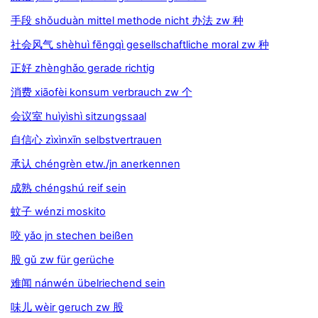
手段 shǒuduàn mittel methode nicht 办法 zw 种
社会风气 shèhuì fēngqì gesellschaftliche moral zw 种
正好 zhènghǎo gerade richtig
消费 xiāofèi konsum verbrauch zw 个
会议室 huìyìshì sitzungssaal
自信心 zìxìnxīn selbstvertrauen
承认 chéngrèn etw./jn anerkennen
成熟 chéngshú reif sein
蚊子 wénzi moskito
咬 yǎo jn stechen beißen
股 gǔ zw für gerüche
难闻 nánwén übelriechend sein
味儿 wèir geruch zw 股