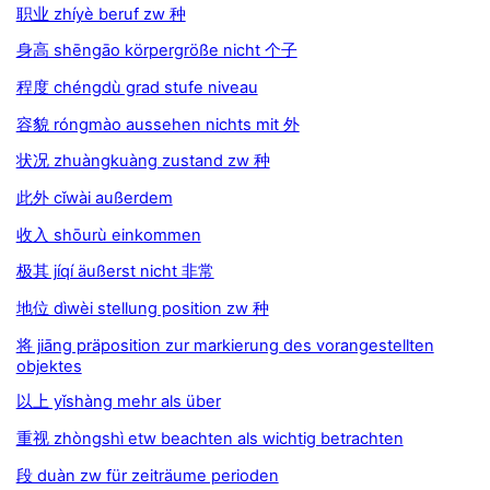
职业 zhíyè beruf zw 种
身高 shēngāo körpergröße nicht 个子
程度 chéngdù grad stufe niveau
容貌 róngmào aussehen nichts mit 外
状况 zhuàngkuàng zustand zw 种
此外 cǐwài außerdem
收入 shōurù einkommen
极其 jíqí äußerst nicht 非常
地位 dìwèi stellung position zw 种
将 jiāng präposition zur markierung des vorangestellten
objektes
以上 yǐshàng mehr als über
重视 zhòngshì etw beachten als wichtig betrachten
段 duàn zw für zeiträume perioden