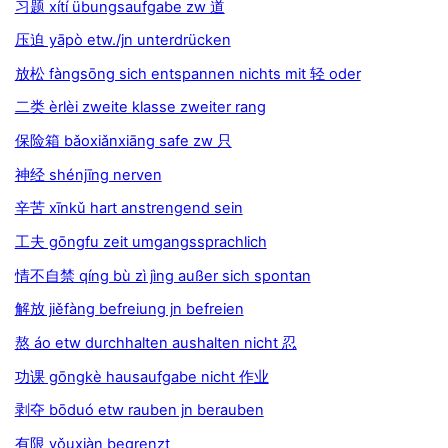
习题 xítí übungsaufgabe zw 道
压迫 yāpò etw./jn unterdrücken
放松 fàngsōng sich entspannen nichts mit 轻 oder
二类 èrlèi zweite klasse zweiter rang
保险箱 bǎoxiǎnxiāng safe zw 只
神经 shénjīng nerven
辛苦 xīnkǔ hart anstrengend sein
工夫 gōngfu zeit umgangssprachlich
情不自禁 qíng bù zì jìng außer sich spontan
解放 jiěfàng befreiung jn befreien
熬 áo etw durchhalten aushalten nicht 忍
功课 gōngkè hausaufgabe nicht 作业
剥夺 bōduó etw rauben jn berauben
有限 yǒuxiàn begrenzt