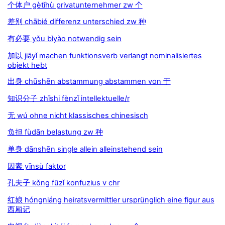
个体户 gètǐhù privatunternehmer zw 个
差别 chābié differenz unterschied zw 种
有必要 yǒu bìyào notwendig sein
加以 jiāyǐ machen funktionsverb verlangt nominalisiertes
objekt hebt
出身 chūshēn abstammung abstammen von 于
知识分子 zhīshi fènzǐ intellektuelle/r
无 wú ohne nicht klassisches chinesisch
负担 fùdān belastung zw 种
单身 dānshēn single allein alleinstehend sein
因素 yīnsù faktor
孔夫子 kǒng fūzǐ konfuzius v chr
红娘 hóngniáng heiratsvermittler ursprünglich eine figur aus
西厢记