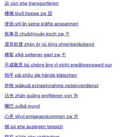
运 yùn etw transportieren
楼梯 lóutī treppe zw 层
使劲 shǐ jìn seine kräfte anspannen
炊事员 chuīshìyuán koch zw 个
震耳欲聋 zhèn ěr yù lóng ohrenbetäubend
稀客 xīkè seltener gast zw 个
不成敬意 bù chéng jìng yì nicht erwähnenswert nur
拍手 pāi shǒu die hände klatschen
外快 wàikuài extraeinnahme nebenverdienst
沾光 zhān guāng profitieren von 为
嘴巴 zuǐbā mund
心意 xīnyì entgegenkommen zw 片
铺 pū etw auslegen teppich