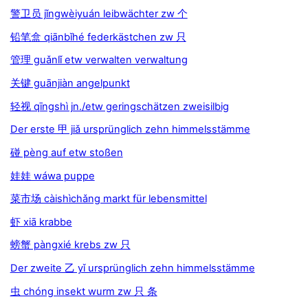
警卫员 jǐngwèiyuán leibwächter zw 个
铅笔盒 qiānbǐhé federkästchen zw 只
管理 guǎnlǐ etw verwalten verwaltung
关键 guānjiàn angelpunkt
轻视 qīngshì jn./etw geringschätzen zweisilbig
Der erste 甲 jiǎ ursprünglich zehn himmelsstämme
碰 pèng auf etw stoßen
娃娃 wáwa puppe
菜市场 càishìchǎng markt für lebensmittel
虾 xiā krabbe
螃蟹 pàngxié krebs zw 只
Der zweite 乙 yǐ ursprünglich zehn himmelsstämme
虫 chóng insekt wurm zw 只 条