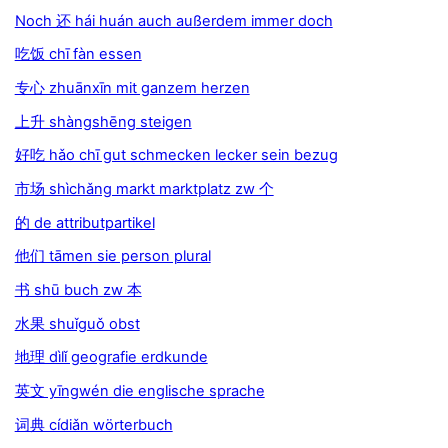
Noch 还 hái huán auch außerdem immer doch
吃饭 chī fàn essen
专心 zhuānxīn mit ganzem herzen
上升 shàngshēng steigen
好吃 hǎo chī gut schmecken lecker sein bezug
市场 shìchǎng markt marktplatz zw 个
的 de attributpartikel
他们 tāmen sie person plural
书 shū buch zw 本
水果 shuǐguǒ obst
地理 dìlǐ geografie erdkunde
英文 yīngwén die englische sprache
词典 cídiǎn wörterbuch