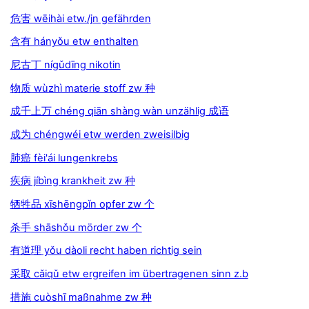
危害 wēihài etw./jn gefährden
含有 hányǒu etw enthalten
尼古丁 nígǔdīng nikotin
物质 wùzhì materie stoff zw 种
成千上万 chéng qiān shàng wàn unzählig 成语
成为 chéngwéi etw werden zweisilbig
肺癌 fèi'ái lungenkrebs
疾病 jíbìng krankheit zw 种
牺牲品 xīshēngpǐn opfer zw 个
杀手 shāshǒu mörder zw 个
有道理 yǒu dàoli recht haben richtig sein
采取 cǎiqǔ etw ergreifen im übertragenen sinn z.b
措施 cuòshī maßnahme zw 种