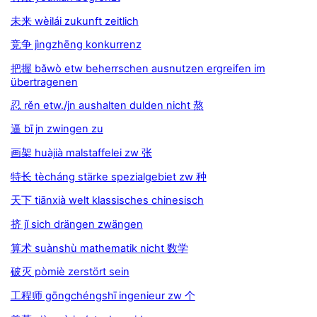
未来 wèilái zukunft zeitlich
竞争 jìngzhēng konkurrenz
把握 bǎwò etw beherrschen ausnutzen ergreifen im
übertragenen
忍 rěn etw./jn aushalten dulden nicht 熬
逼 bī jn zwingen zu
画架 huàjià malstaffelei zw 张
特长 tècháng stärke spezialgebiet zw 种
天下 tiānxià welt klassisches chinesisch
挤 jǐ sich drängen zwängen
算术 suànshù mathematik nicht 数学
破灭 pòmiè zerstört sein
工程师 gōngchéngshī ingenieur zw 个