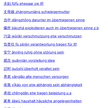
夫妇 fūfù ehepaar zw 对
丈母娘 zhàngmuniáng schwiegermutter
当中 dāngzhōng darunter im übertragenen sinne
爆炸 bàozhà explodieren auch im übertragenen sinne z.b
污染 wūrǎn verschmutzung etw verschmutzen
负责任 fù zérèn verantwortung tragen für 对
安宁 ānníng ruhig ohne störung sein
观念 guānniàn vorstellung idee
过时 guòshí überholt veraltet sein
养老 yǎnglǎo alte menschen versorgen
依靠 yīkào von etw abhängig sein abhängigkeit
承担 chēngdān etw tragen belastung u.a
家务 jiāwù haushalt häusliche angelegenheiten