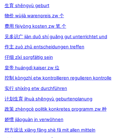
生育 shēngyù geburt
物价 wùjià warenpreis zw 个
费用 fèiyòng kosten zw 笔 个
见多识广 jiàn duō shí guǎng gut unterrichtet und
作主 zuò zhǔ entscheidungen treffen
仔细 zǐxì sorgfältig sein
皇帝 huángdì kaiser zw 位
控制 kòngzhì etw kontrollieren regulieren kontrolle
实行 shíxíng etw durchführen
计划生育 jìhuà shēngyù geburtenplanung
政策 zhèngcè politik konkretes programm zw 种
娇惯 jiāoguàn jn verwöhnen
想方设法 xiǎng fāng shè fǎ mit allen mitteln