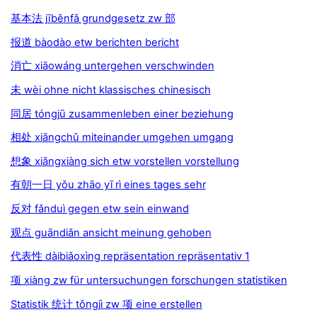
基本法 jīběnfǎ grundgesetz zw 部
报道 bàodào etw berichten bericht
消亡 xiāowáng untergehen verschwinden
未 wèi ohne nicht klassisches chinesisch
同居 tóngjū zusammenleben einer beziehung
相处 xiāngchǔ miteinander umgehen umgang
想象 xiǎngxiàng sich etw vorstellen vorstellung
有朝一日 yǒu zhāo yī rì eines tages sehr
反对 fǎnduì gegen etw sein einwand
观点 guāndiǎn ansicht meinung gehoben
代表性 dàibiǎoxìng repräsentation repräsentativ 1
项 xiàng zw für untersuchungen forschungen statistiken
Statistik 统计 tǒngjì zw 项 eine erstellen