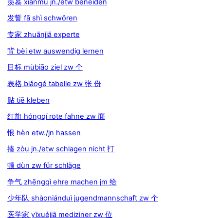
羡慕 xiànmù jn./etw beneiden
发誓 fā shì schwören
专家 zhuānjiā experte
背 bèi etw auswendig lernen
目标 mùbiāo ziel zw 个
表格 biǎogé tabelle zw 张 份
贴 tiē kleben
红旗 hóngqí rote fahne zw 面
恨 hèn etw./jn hassen
揍 zòu jn./etw schlagen nicht 打
顿 dùn zw für schläge
争气 zhēngqì ehre machen jm 给
少年队 shàoniánduì jugendmannschaft zw 个
医学家 yīxuéjiā mediziner zw 位