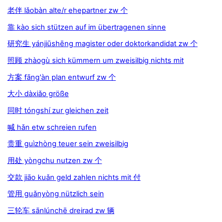
老伴 lǎobàn alte/r ehepartner zw 个
靠 kào sich stützen auf im übertragenen sinne
研究生 yánjiūshēng magister oder doktorkandidat zw 个
照顾 zhàogù sich kümmern um zweisilbig nichts mit
方案 fāng'àn plan entwurf zw 个
大小 dàxiǎo größe
同时 tóngshí zur gleichen zeit
喊 hǎn etw schreien rufen
贵重 guìzhòng teuer sein zweisilbig
用处 yòngchu nutzen zw 个
交款 jiāo kuǎn geld zahlen nichts mit 付
管用 guǎnyòng nützlich sein
三轮车 sānlúnchē dreirad zw 辆