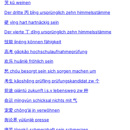
哭 kū weinen
Der dritte 丙 bǐng ursprünglich zehn himmelsstämme
硬 yìng hart hartnäckig sein
Der vierte 丁 dīng ursprünglich zehn himmelsstämme
技能 jìnéng können fähigkeit
高考 gāokǎo hochschulaufnahmeprüfung
欢乐 huānlè fröhlich sein
愁 chóu besorgt sein sich sorgen machen um
考生 kǎoshēng prüfling prüfungskandidat zw 个
前途 qiántú zukunft i.s.v lebensweg zw 种
命运 mìngyùn schicksal nichts mit 气
宠爱 chǒng'ài jn verwöhnen
舆论界 yúlùnjiè presse
痛苦 tòngkǔ schmerzhaft sein schmerzen