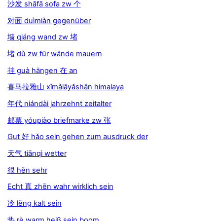
沙发 shāfā sofa zw 个
对面 duìmiàn gegenüber
墙 qiáng wand zw 堵
堵 dǔ zw für wände mauern
挂 guà hängen 在 an
喜马拉雅山 xǐmǎlāyǎshān himalaya
年代 niándài jahrzehnt zeitalter
邮票 yóupiào briefmarke zw 张
Gut 好 hǎo sein gehen zum ausdruck der
天气 tiānqì wetter
很 hěn sehr
Echt 真 zhēn wahr wirklich sein
冷 lěng kalt sein
热 rè warm heiß sein boom