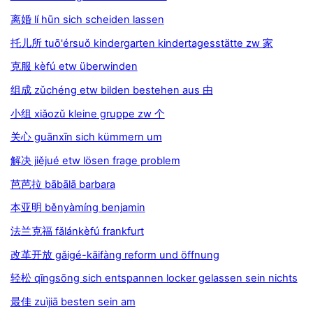
离婚 lí hūn sich scheiden lassen
托儿所 tuō'érsuǒ kindergarten kindertagesstätte zw 家
克服 kèfú etw überwinden
组成 zǔchéng etw bilden bestehen aus 由
小组 xiǎozǔ kleine gruppe zw 个
关心 guānxīn sich kümmern um
解决 jiějué etw lösen frage problem
芭芭拉 bābālā barbara
本亚明 běnyàmíng benjamin
法兰克福 fǎlánkèfú frankfurt
改革开放 gǎigé-kāifàng reform und öffnung
轻松 qīngsōng sich entspannen locker gelassen sein nichts
最佳 zuìjiā besten sein am