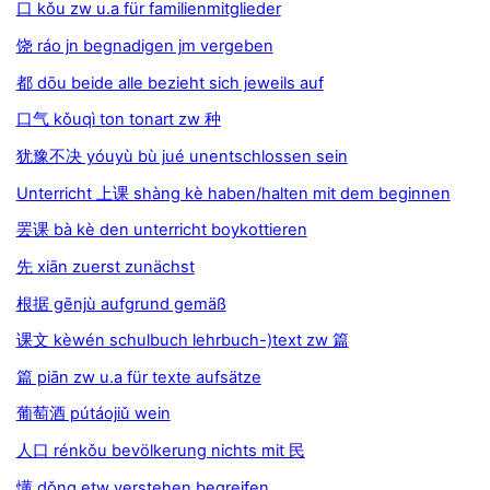
口 kǒu zw u.a für familienmitglieder
饶 ráo jn begnadigen jm vergeben
都 dōu beide alle bezieht sich jeweils auf
口气 kǒuqì ton tonart zw 种
犹豫不决 yóuyù bù jué unentschlossen sein
Unterricht 上课 shàng kè haben/halten mit dem beginnen
罢课 bà kè den unterricht boykottieren
先 xiān zuerst zunächst
根据 gēnjù aufgrund gemäß
课文 kèwén schulbuch lehrbuch-)text zw 篇
篇 piān zw u.a für texte aufsätze
葡萄酒 pútáojiǔ wein
人口 rénkǒu bevölkerung nichts mit 民
懂 dǒng etw verstehen begreifen