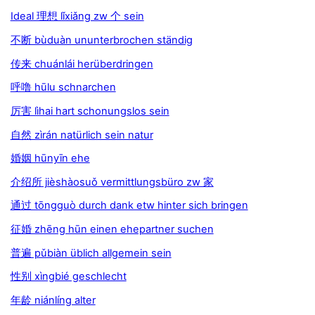
Ideal 理想 lǐxiǎng zw 个 sein
不断 bùduàn ununterbrochen ständig
传来 chuánlái herüberdringen
呼噜 hūlu schnarchen
厉害 lìhai hart schonungslos sein
自然 zìrán natürlich sein natur
婚姻 hūnyīn ehe
介绍所 jièshàosuǒ vermittlungsbüro zw 家
通过 tōngguò durch dank etw hinter sich bringen
征婚 zhēng hūn einen ehepartner suchen
普遍 pǔbiàn üblich allgemein sein
性别 xìngbié geschlecht
年龄 niánlíng alter