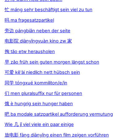
忙 máng sehr beschäftigt sein viel zu tun
吗 ma fragesatzpartikel
旁边 pángbiān neben der seite
电影院 diànyǐngyuàn kino zw 家
掏 tāo etw herausholen
早 zǎo früh sein guten morgen längst schon
可爱 kě'ài niedlich nett hübsch sein
同学 tóngxué kommiliton/e/in
们 men pluralsuffix nur für personen
饿 è hungrig sein hunger haben
吧 ba modale satzpartikel aufforderung vermutung
Wie 几 jǐ viel viele ein paar einige
放电影 fàng diànyǐng einen film zeigen vorführen