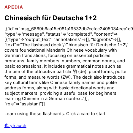
APEDIA
Chinesisch für Deutsche 1+2
[{"id"=>"msg_6869b6aa15e081a19532db7ccfcc2405034eea1c9
"type"=>"message", "status"=>"completed", "content"=>
[{"type"=>"output_text", "annotations"=>[], "logprobs"=>[],
"text"=>"The flashcard deck \"Chinesisch für Deutsche 1+2\"
covers foundational Mandarin Chinese vocabulary with
German translations, focusing on essential particles,
pronouns, family members, numbers, common nouns, and
basic expressions. It includes grammatical notes such as
the use of the attributive particle 的 (de), plural forms, polite
forms, and measure words (ZW). The deck also introduces
key cultural terms like Chinese family names and polite
address forms, along with basic directional words and
subject markers, providing a useful base for beginners
learning Chinese in a German context."}],
"role"=>"assistant"}]
Learn using these flashcards. Click a card to start.
也 yě auch