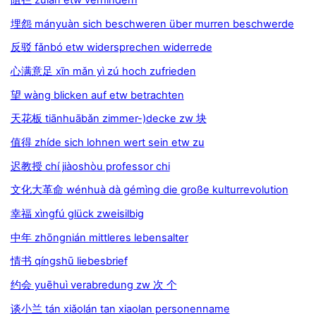
阻拦 zǔlán etw verhindern
埋怨 mányuàn sich beschweren über murren beschwerde
反驳 fǎnbó etw widersprechen widerrede
心满意足 xīn mǎn yì zú hoch zufrieden
望 wàng blicken auf etw betrachten
天花板 tiānhuābǎn zimmer-)decke zw 块
值得 zhíde sich lohnen wert sein etw zu
迟教授 chí jiàoshòu professor chi
文化大革命 wénhuà dà gémìng die große kulturrevolution
幸福 xìngfú glück zweisilbig
中年 zhōngnián mittleres lebensalter
情书 qíngshū liebesbrief
约会 yuēhuì verabredung zw 次 个
谈小兰 tán xiǎolán tan xiaolan personenname