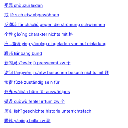
受罪 shòuzuì leiden
戒 jiè sich etw abgewöhnen
反潮流 fǎncháoliú gegen die strömung schwimmen
个性 gèxìng charakter nichts mit 格
应…邀请 yìng yāoqǐng eingeladen von auf einladung
联邦 liánbāng bund
新闻局 xīnwénjú presseamt zw 个
访问 fǎngwèn jn./etw besuchen besuch nichts mit 拜
负责 fùzé zuständig sein für
外办 wàibàn büro für auswärtiges
错误 cuòwù fehler irrtum zw 个
历史 lìshǐ geschichte historie unterrichtsfach
眼镜 yǎnjìng brille zw 副