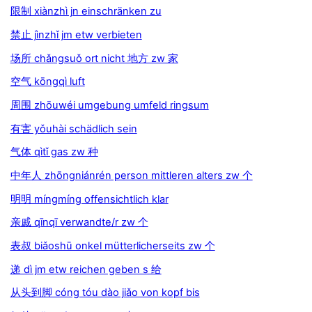
限制 xiànzhì jn einschränken zu
禁止 jìnzhǐ jm etw verbieten
场所 chǎngsuǒ ort nicht 地方 zw 家
空气 kōngqì luft
周围 zhōuwéi umgebung umfeld ringsum
有害 yǒuhài schädlich sein
气体 qìtǐ gas zw 种
中年人 zhōngniánrén person mittleren alters zw 个
明明 míngmíng offensichtlich klar
亲戚 qīnqī verwandte/r zw 个
表叔 biǎoshū onkel mütterlicherseits zw 个
递 dì jm etw reichen geben s 给
从头到脚 cóng tóu dào jiǎo von kopf bis