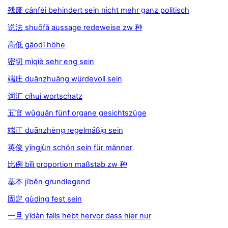
残废 cánfèi behindert sein nicht mehr ganz politisch
说法 shuōfǎ aussage redeweise zw 种
高低 gāodī höhe
密切 mìqiè sehr eng sein
端庄 duānzhuāng würdevoll sein
词汇 cíhuì wortschatz
五官 wǔguān fünf organe gesichtszüge
端正 duānzhèng regelmäßig sein
英俊 yīngjùn schön sein für männer
比例 bǐlì proportion maßstab zw 种
基本 jīběn grundlegend
固定 gùdìng fest sein
一旦 yīdàn falls hebt hervor dass hier nur