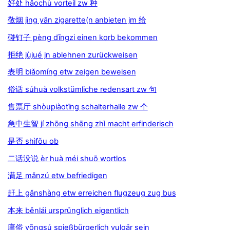
好处 hǎochù vorteil zw 种
敬烟 jìng yān zigarette(n anbieten jm 给
碰钉子 pèng dīngzi einen korb bekommen
拒绝 jùjué jn ablehnen zurückweisen
表明 biǎomíng etw zeigen beweisen
俗话 súhuà volkstümliche redensart zw 句
售票厅 shòupiàotīng schalterhalle zw 个
急中生智 jí zhōng shēng zhì macht erfinderisch
是否 shìfǒu ob
二话没说 èr huà méi shuō wortlos
满足 mǎnzú etw befriedigen
赶上 gǎnshàng etw erreichen flugzeug zug bus
本来 běnlái ursprünglich eigentlich
庸俗 yōngsú spießbürgerlich vulgär sein