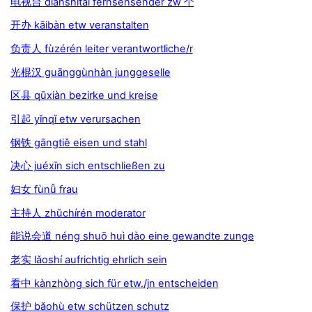
电视台 diànshìtái fernsehsender zw 个
开办 kāibàn etw veranstalten
负责人 fùzérén leiter verantwortliche/r
光棍汉 guānggùnhàn junggeselle
区县 qūxiàn bezirke und kreise
引起 yǐnqǐ etw verursachen
钢铁 gāngtiě eisen und stahl
决心 juéxīn sich entschließen zu
妇女 fùnǚ frau
主持人 zhǔchírén moderator
能说会道 néng shuō huì dào eine gewandte zunge
老实 lǎoshí aufrichtig ehrlich sein
看中 kànzhòng sich für etw./jn entscheiden
保护 bǎohù etw schützen schutz