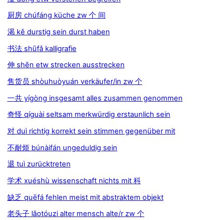
厨房 chúfáng küche zw 个 间
渴 kě durstig sein durst haben
书法 shūfǎ kalligrafie
伸 shēn etw strecken ausstrecken
售货员 shòuhuòyuán verkäufer/in zw 个
一共 yígòng insgesamt alles zusammen genommen
奇怪 qíguài seltsam merkwürdig erstaunlich sein
对 duì richtig korrekt sein stimmen gegenüber mit
不耐烦 búnàifán ungeduldig sein
退 tuì zurücktreten
学术 xuéshù wissenschaft nichts mit 科
缺乏 quēfá fehlen meist mit abstraktem objekt
老头子 lǎotóuzi alter mensch alte/r zw 个