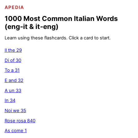
APEDIA
1000 Most Common Italian Words
(eng-it & it-eng)
Learn using these flashcards. Click a card to start.
Il the 29
Di of 30
To a 31
E and 32
A un 33
In 34
Noi we 35
Rose rosa 840
As come 1