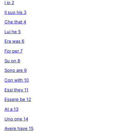
I io 2
Il suo his 3
Che that 4
Lui he 5
Era was 6
For per 7
Su on 8
Sono are 9
Con with 10
Essi they 11
Essere be 12
At a 13
Uno one 14
Avere have 15