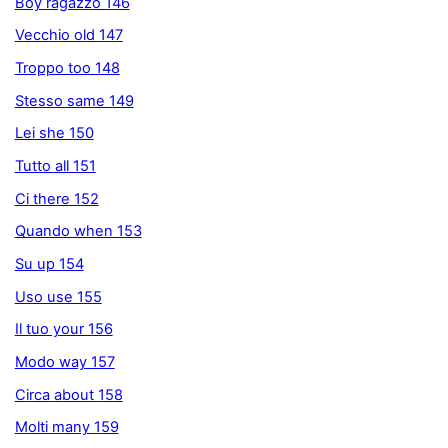
Boy ragazzo 146
Vecchio old 147
Troppo too 148
Stesso same 149
Lei she 150
Tutto all 151
Ci there 152
Quando when 153
Su up 154
Uso use 155
Il tuo your 156
Modo way 157
Circa about 158
Molti many 159