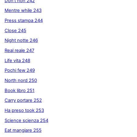
Don’t non 242
Mentre while 243
Press stampa 244
Close 245
Night notte 246
Real reale 247
Life vita 248
Pochi few 249
North nord 250
Book libro 251
Carry portare 252
Ha preso took 253
Science scienza 254
Eat mangiare 255