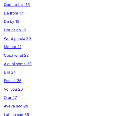
Questo this 16
Da from 17
Da by 18
Hot caldo 19
Word parola 20
Ma but 21
Cosa what 22
Alcuni some 23
È is 24
Esso it 25
Voi you 26
O or 27
Aveva had 28
Lattina can 36