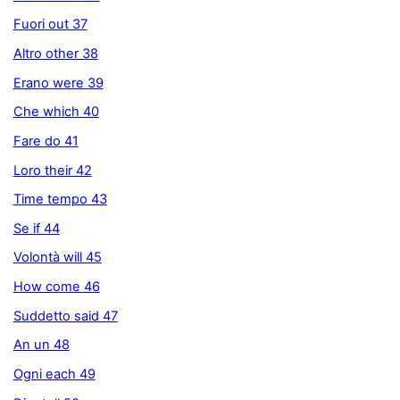
Fuori out 37
Altro other 38
Erano were 39
Che which 40
Fare do 41
Loro their 42
Time tempo 43
Se if 44
Volontà will 45
How come 46
Suddetto said 47
An un 48
Ogni each 49