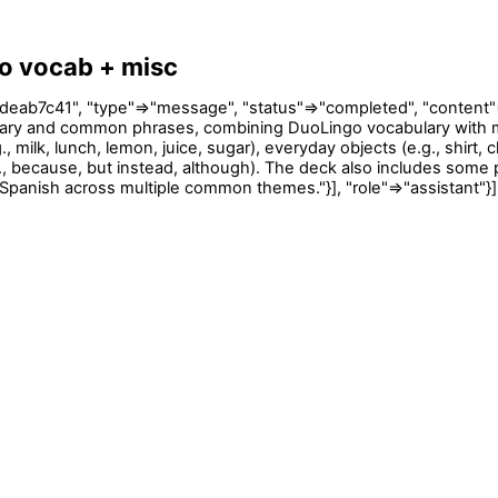
go vocab + misc
41", "type"=>"message", "status"=>"completed", "content"=>[{"
ary and common phrases, combining DuoLingo vocabulary with misc
., milk, lunch, lemon, juice, sugar), everyday objects (e.g., shirt
 because, but instead, although). The deck also includes some pr
g Spanish across multiple common themes."}], "role"=>"assistant"}]