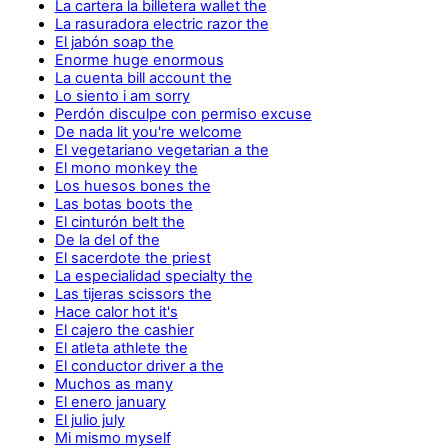
La cartera la billetera wallet the
La rasuradora electric razor the
El jabón soap the
Enorme huge enormous
La cuenta bill account the
Lo siento i am sorry
Perdón disculpe con permiso excuse
De nada lit you're welcome
El vegetariano vegetarian a the
El mono monkey the
Los huesos bones the
Las botas boots the
El cinturón belt the
De la del of the
El sacerdote the priest
La especialidad specialty the
Las tijeras scissors the
Hace calor hot it's
El cajero the cashier
El atleta athlete the
El conductor driver a the
Muchos as many
El enero january
El julio july
Mi mismo myself