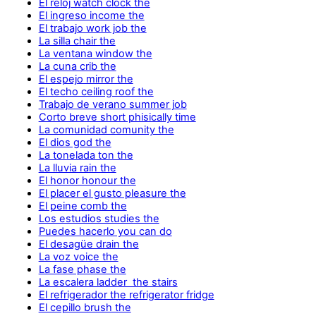
El reloj watch clock the
El ingreso income the
El trabajo work job the
La silla chair the
La ventana window the
La cuna crib the
El espejo mirror the
El techo ceiling roof the
Trabajo de verano summer job
Corto breve short phisically time
La comunidad comunity the
El dios god the
La tonelada ton the
La lluvia rain the
El honor honour the
El placer el gusto pleasure the
El peine comb the
Los estudios studies the
Puedes hacerlo you can do
El desagüe drain the
La voz voice the
La fase phase the
La escalera ladder the stairs
El refrigerador the refrigerator fridge
El cepillo brush the