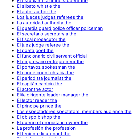
El estudiante alumno student the
El silbato whistle the
El autor author the
Los jueces judges referees the
La autoridad authority the
El guardia guard police officer policeman
El secretario secretary a the
El fiscal prosecutor the
El juez judge referee the
El poeta poet the
El funcionario civil servant official
El empresario entrepreneur the
El portavoz spokesman the
El conde count chrabia the
El periodista journalist the
El capitán captain the
El actor the actor
El/la dirigente leader manager the
El lector reader the
El príncipe prince the
Los espectadores spectators members audience the
El obispo bishop the
El dueño el propietario owner the
La profesión the profession
El teniente lieutenant the