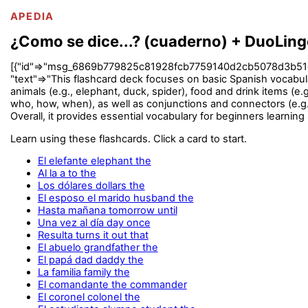
APEDIA
¿Como se dice...? (cuaderno) + DuoLin
[{"id"=>"msg_6869b779825c81928fcb7759140d2cb5078d3b51deab7c
"text"=>"This flashcard deck focuses on basic Spanish vocabul
animals (e.g., elephant, duck, spider), food and drink items (e.g
who, how, when), as well as conjunctions and connectors (e.g.,
Overall, it provides essential vocabulary for beginners learnin
Learn using these flashcards. Click a card to start.
El elefante elephant the
Al la a to the
Los dólares dollars the
El esposo el marido husband the
Hasta mañana tomorrow until
Una vez al día day once
Resulta turns it out that
El abuelo grandfather the
El papá dad daddy the
La familia family the
El comandante the commander
El coronel colonel the