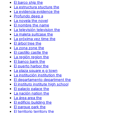
El barco ship the
La estructura stucture the
La evidencia evidence the
Profundo deep a
La novela the novel
El nombre the name
La televisión television the
La maleta suitcase the
La próxima vez time the
El árbol tree the
La zona zone the
El castillo castle the
La región region the
El banco bank the
El puerto harbor the
La plaza square e.g town
La institución institution the
El departamento department the
El instituto institute high school
El palacio palace the
La nación nation the
La área area the
El edificio building the
El parque park the
El territorio territory the