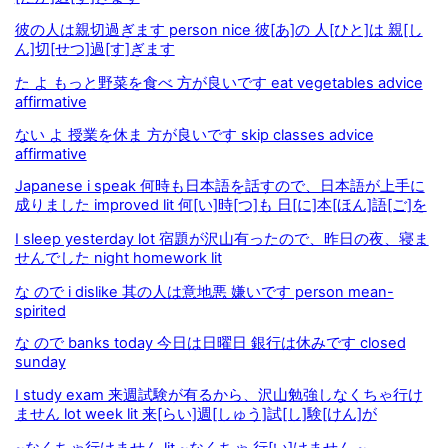
彼の人は親切過ぎます person nice 彼[あ]の 人[ひと]は 親[し
ん]切[せつ]過[す]ぎます
た よ もっと野菜を食べ 方が良いです eat vegetables advice
affirmative
ない よ 授業を休ま 方が良いです skip classes advice
affirmative
Japanese i speak 何時も日本語を話すので、日本語が上手に
成りました improved lit 何[い]時[つ]も 日[に]本[ほん]語[ご]を
I sleep yesterday lot 宿題が沢山有ったので、昨日の夜、寝ま
せんでした night homework lit
な ので i dislike 其の人は意地悪 嫌いです person mean-
spirited
な ので banks today 今日は日曜日 銀行は休みです closed
sunday
I study exam 来週試験が有るから、沢山勉強しなくちゃ行け
ません lot week lit 来[らい]週[しゅう]試[し]験[けん]が
~なくちゃ行けません lit ~なくちゃ 行[い]けません ~