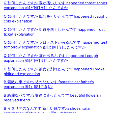
Q 如何したんですか 喉が痛いんです happened throat aches
explanation 如[ど]何[う]したんですか
Q 如何したんですか 風邪を引いたんです happened i caught
cold explanation
Q 如何したんですか 切符を無くしたんです happened i lost
ticket explanation
Q 如何したんですか 明日テストが有るんです happened test
tomorrow explanation 如[ど]何[う]したんですか
Q 如何したんですか 咳が出るんです happened i cough
explanation 如[ど]何[う]したんですか
Q 如何したんですか 彼女と別れたんです happened i broke
girlfriend explanation
B 素敵な車ですね 父のなんです fantastic car father's
explanation 素[す]敵[てき]な
B 綺麗な花ですね 友達に貰ったんです beautiful flowers i
received friend
B イタリアのなんです 新しい靴ですね shoes italian