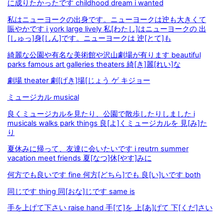
に成りたかったです childhood dream i wanted
私はニューヨークの出身です。ニューヨークは迚も大きくて
賑やかです i york large lively 私[わたし]はニューヨークの 出
[しゅっ]身[しん]です。ニューヨークは 迚[とて]も
綺麗な公園や有名な美術館や沢山劇場が有ります beautiful
parks famous art galleries theaters 綺[き]麗[れい]な
劇場 theater 劇[げき]場[じょう ゲ キジョー
ミュージカル musical
良くミュージカルを見たり、公園で散歩したりしました i
musicals walks park things 良[よ]くミュージカルを 見[み]た
り
夏休みに帰って、友達に会いたいです i reutrn summer
vacation meet friends 夏[なつ]休[やす]みに
何方でも良いです fine 何方[どちら]でも 良[い]いです both
同じです thing 同[おな]じです same is
手を上げて下さい raise hand 手[て]を 上[あ]げて 下[くだ]さい