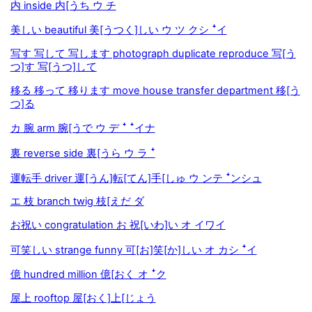
内 inside 内[うち ウ チ
美しい beautiful 美[うつく]しい ウ ツ クシ ꜜイ
写す 写して 写します photograph duplicate reproduce 写[う
つ]す 写[うつ]して
移る 移って 移ります move house transfer department 移[う
つ]る
カ 腕 arm 腕[うで ウ デ ꜜ ꜜイナ
裏 reverse side 裏[うら ウ ラ ꜜ
運転手 driver 運[うん]転[てん]手[しゅ ウ ンテ ꜜンシュ
エ 枝 branch twig 枝[えだ ダ
お祝い congratulation お 祝[いわ]い オ イワイ
可笑しい strange funny 可[お]笑[か]しい オ カシ ꜜイ
億 hundred million 億[おく オ ꜜク
屋上 rooftop 屋[おく]上[じょう