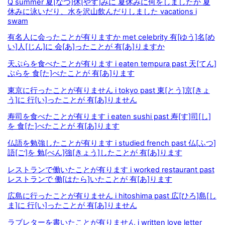
Q summer 夏[なつ]休[やす]みに 夏休みに何をしましたか 夏
休みに泳いだり、水を沢山飲んだりしました vacations i
swam
有名人に会ったことが有りますか met celebrity 有[ゆう]名[め
い]人[じん]に 会[あ]ったことが 有[あ]りますか
天ぷらを食べたことが有ります i eaten tempura past 天[てん]
ぷらを 食[た]べたことが 有[あ]ります
東京に行ったことが有りません i tokyo past 東[とう]京[きょ
う]に 行[い]ったことが 有[あ]りません
寿司を食べたことが有ります i eaten sushi past 寿[す]司[し]
を 食[た]べたことが 有[あ]ります
仏語を勉強したことが有ります i studied french past 仏[ふつ]
語[ご]を 勉[べん]強[きょう]したことが 有[あ]ります
レストランで働いたことが有ります i worked restaurant past
レストランで 働[はたら]いたことが 有[あ]ります
広島に行ったことが有りません i hitoshima past 広[ひろ]島[し
ま]に 行[い]ったことが 有[あ]りません
ラブレターを書いたことが有りません i written love letter