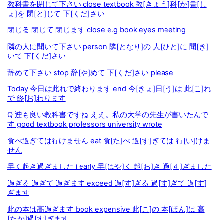
教科書を閉じて下さい close textbook 教[きょう]科[か]書[し
ょ]を 閉[と]じて 下[くだ]さい
閉じる 閉じて 閉じます close e.g book eyes meeting
隣の人に聞いて下さい person 隣[となり]の 人[ひと]に 聞[き]
いて 下[くだ]さい
辞めて下さい stop 辞[や]めて 下[くだ]さい please
Today 今日は此れで終わります end 今[きょ]日[う]は 此[こ]れ
で 終[お]わります
Q 迚も良い教科書ですね ええ。私の大学の先生が書いたんで
す good textbook professors university wrote
食べ過ぎては行けません eat 食[た]べ 過[す]ぎては 行[い]けま
せん
早く起き過ぎました i early 早[はや]く 起[お]き 過[す]ぎました
過ぎる 過ぎて 過ぎます exceed 過[す]ぎる 過[す]ぎて 過[す]
ぎます
此の本は高過ぎます book expensive 此[こ]の 本[ほん]は 高
[たか]過[す]ぎます