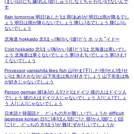
[まい]日[にち 練[れん]習[しゅう]しなくちゃ 行[い]けないんで
す
Rain tomorrow 明日[あした]は 雨[あめ]が 明日は雨が降るでし
ょう 明日は雨が降らないでしょう 降[ふ]るでしょう 降[ふ]ら
ないでしょう
北海道 hokkaido 北[ほっ]海[かい]道[どう ホ ッカ ꜜイドー
Cold hokkaido 北[ほっ]海[かい]道[どう]は 北海道は寒いでし
ょう 北海道は寒くないでしょう 寒[さむ]いでしょう 寒[さむ]
くないでしょう
Provessor yamashita likes fish 山[やま]下[した]先[せん]生[せ
い]は 魚[さかな]が 山下先生は魚が好きでしょう 山下先生は魚
が好きじゃないでしょう
Person german 彼[あ]の 人[ひと]はドイツ 彼の人はドイツ人
でしょう 彼の人はドイツ人じゃないでしょう 人[じん]でしょ
う 人[じん]じゃないでしょう
日本語と韓国語と、どっちの方が難しいでしょうか difficult
japanese korean 日[に]本[ほん]語[ご]と 韓[かん]国[こく]語
[ご]と、どっちの 方[ほう]が 難[むずか]しいでしょうか