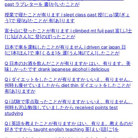
past ラブレターを 書[か]いたことが
授業で寝たことが有ります i slept class past 授[じゅ]業[ぎょ
う]で 寝[ね]たことが 有[あ]ります
富士山に登ったことが有ります i climbed mt fuji past 富[ふ]士
[じ]山[さん]に 登[のぼ]ったことが
日本で車を運転したことが有りません i driven car japan 日
[に]本[ほん]で 車[くるま]を 運[うん]転[てん]したことが
Q 日本のお酒を飲んだことが有りますか はい、有ります。美
味しかったです drank japanese alcohol i delicious
Q i ダイエットをしたことが有りますか いいえ、有りません。
何時も痩せていましたから diet thin ダイエットをしたことが
有[あ]りますか
Q i 試験で零点取ったことが有りますか いいえ、有りません。
何時も沢山勉強していましたから received points test
studying
Q i 英語を教えたことが有りますか はい、有りま。教えるのが
好きですから taught english teaching 英[えい]語[ご]を