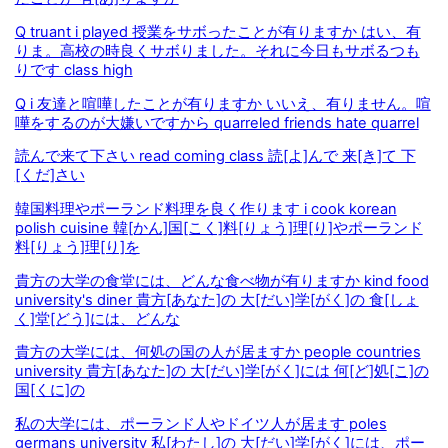
Q truant i played 授業をサボったことが有りますか はい、有
りま。高校の時良くサボりました。それに今日もサボるつも
りです class high
Q i 友達と喧嘩したことが有りますか いいえ、有りません。喧
嘩をするのが大嫌いですから quarreled friends hate quarrel
読んで来て下さい read coming class 読[よ]んで 来[き]て 下
[くだ]さい
韓国料理やポーランド料理を良く作ります i cook korean
polish cuisine 韓[かん]国[こく]料[りょう]理[り]やポーランド
料[りょう]理[り]を
貴方の大学の食堂には、どんな食べ物が有りますか kind food
university's diner 貴方[あなた]の 大[だい]学[がく]の 食[しょ
く]堂[どう]には、どんな
貴方の大学には、何処の国の人が居ますか people countries
university 貴方[あなた]の 大[だい]学[がく]には 何[ど]処[こ]の
国[くに]の
私の大学には、ポーランド人やドイツ人が居ます poles
germans university 私[わたし]の 大[だい]学[がく]には、ポー