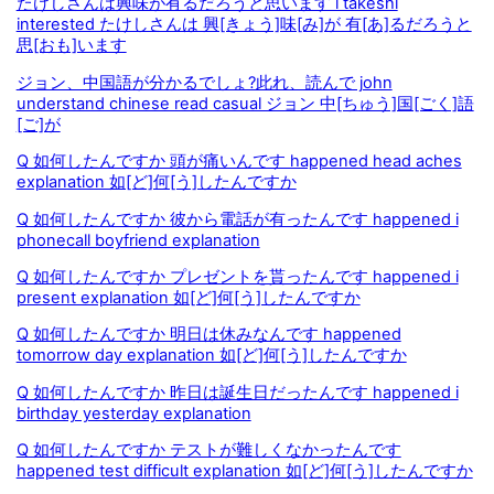
たけしさんは興味が有るだろうと思います i takeshi
interested たけしさんは 興[きょう]味[み]が 有[あ]るだろうと
思[おも]います
ジョン、中国語が分かるでしょ?此れ、読んで john
understand chinese read casual ジョン 中[ちゅう]国[ごく]語
[ご]が
Q 如何したんですか 頭が痛いんです happened head aches
explanation 如[ど]何[う]したんですか
Q 如何したんですか 彼から電話が有ったんです happened i
phonecall boyfriend explanation
Q 如何したんですか プレゼントを貰ったんです happened i
present explanation 如[ど]何[う]したんですか
Q 如何したんですか 明日は休みなんです happened
tomorrow day explanation 如[ど]何[う]したんですか
Q 如何したんですか 昨日は誕生日だったんです happened i
birthday yesterday explanation
Q 如何したんですか テストが難しくなかったんです
happened test difficult explanation 如[ど]何[う]したんですか