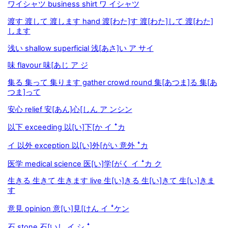
ワイシャツ business shirt ワ イシャツ
渡す 渡して 渡します hand 渡[わた]す 渡[わた]して 渡[わた]
します
浅い shallow superficial 浅[あさ]い ア サイ
味 flavour 味[あじ ア ジ
集る 集って 集ります gather crowd round 集[あつま]る 集[あ
つま]って
安心 relief 安[あん]心[しん ア ンシン
以下 exceeding 以[い]下[か イ ꜜカ
イ 以外 exception 以[い]外[がい 意外 ꜜカ
医学 medical science 医[い]学[がく イ ꜜカ ク
生きる 生きて 生きます live 生[い]きる 生[い]きて 生[い]きま
す
意見 opinion 意[い]見[けん イ ꜜケン
石 stone 石[いし イ シ ꜜ