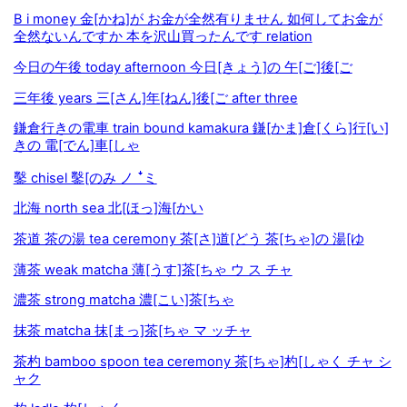
B i money 金[かね]が お金が全然有りません 如何してお金が
全然ないんですか 本を沢山買ったんです relation
今日の午後 today afternoon 今日[きょう]の 午[ご]後[ご
三年後 years 三[さん]年[ねん]後[ご after three
鎌倉行きの電車 train bound kamakura 鎌[かま]倉[くら]行[い]
きの 電[でん]車[しゃ
鑿 chisel 鑿[のみ ノ ꜜミ
北海 north sea 北[ほっ]海[かい
茶道 茶の湯 tea ceremony 茶[さ]道[どう 茶[ちゃ]の 湯[ゆ
薄茶 weak matcha 薄[うす]茶[ちゃ ウ ス チャ
濃茶 strong matcha 濃[こい]茶[ちゃ
抹茶 matcha 抹[まっ]茶[ちゃ マ ッチャ
茶杓 bamboo spoon tea ceremony 茶[ちゃ]杓[しゃく チャ シ
ャク