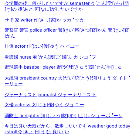
今学期の後、何がしたいですか semester 今[こん]学[がっ]期
[き]の 後[あと 何[なに]がしたいですか
サ 作家 writer 作[さっ]家[か ッカ ꜜッカ
警察官 警官 police officer 警[けい]察[さつ]官[かん 警[けい]官
[かん
俳優 actor 俳[はい]優[ゆう ハ イユー
看護婦 nurse 看[かん]護[ご]婦[ふ カ ンコ ꜜフ
野球選手 baseball player 野[や]球[きゅう]選[せん]手[しゅ
大統領 president country 大[だい]統[とう]領[りょう ダ イト ꜜ
ーリョー
ジャーナリスト journalist ジャ ーナリ ꜜ ス ト
女優 actress 女[じょ]優[ゆう ジョ ユー
消防士 firefighter 消[しょう]防[ぼう]士[し ショ ーボ ꜜーシ
今日は良い天気だから、散歩したいです weather good today
i stroll 今[きょ]日[う]は 良[い]い