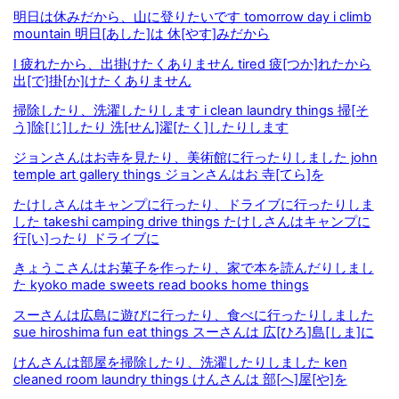
明日は休みだから、山に登りたいです tomorrow day i climb
mountain 明日[あした]は 休[やす]みだから
I 疲れたから、出掛けたくありません tired 疲[つか]れたから
出[で]掛[か]けたくありません
掃除したり、洗濯したりします i clean laundry things 掃[そ
う]除[じ]したり 洗[せん]濯[たく]したりします
ジョンさんはお寺を見たり、美術館に行ったりしました john
temple art gallery things ジョンさんはお 寺[てら]を
たけしさんはキャンプに行ったり、ドライブに行ったりしま
した takeshi camping drive things たけしさんはキャンプに
行[い]ったり ドライブに
きょうこさんはお菓子を作ったり、家で本を読んだりしまし
た kyoko made sweets read books home things
スーさんは広島に遊びに行ったり、食べに行ったりしました
sue hiroshima fun eat things スーさんは 広[ひろ]島[しま]に
けんさんは部屋を掃除したり、洗濯したりしました ken
cleaned room laundry things けんさんは 部[へ]屋[や]を