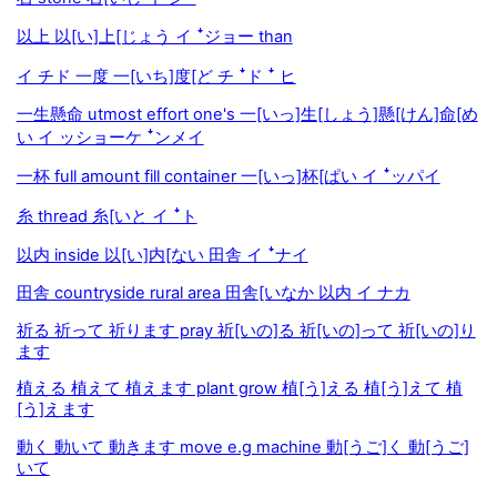
以上 以[い]上[じょう イ ꜜジョー than
イ チド 一度 一[いち]度[ど チ ꜜド ꜜ ヒ
一生懸命 utmost effort one's 一[いっ]生[しょう]懸[けん]命[め
い イ ッショーケ ꜜンメイ
一杯 full amount fill container 一[いっ]杯[ぱい イ ꜜッパイ
糸 thread 糸[いと イ ꜜト
以内 inside 以[い]内[ない 田舎 イ ꜜナイ
田舎 countryside rural area 田舎[いなか 以内 イ ナカ
祈る 祈って 祈ります pray 祈[いの]る 祈[いの]って 祈[いの]り
ます
植える 植えて 植えます plant grow 植[う]える 植[う]えて 植
[う]えます
動く 動いて 動きます move e.g machine 動[うご]く 動[うご]
いて