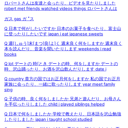
ロバートさんは友達と会ったり、ビデオを見たりしました
robert met friends watched videos things ロバートさんは
ガス gas ガ ꜜス
Q 日本で何がしたいですか 日本のお菓子を食べたり、富士山
に登ったりしたいです japan i eat japanese sweets
Q 週[しゅう]末[まつ]良[よ]く 週末良く何をしますか 週末良く
本を読んだり、音楽を聞いたりします weekends i read
books
Q lot デートの 時[とき デートの時、何をしますか デートの
時、沢山踊ったり、お酒を沢山飲んだりします date i
Q country 貴方の国ではお正月何をしますか 私の国でお正月
家族に会ったり、一緒に歌ったりします year meet family
sing
Q 子供の時、良く何をしましたか 兄弟と遊んだり、お母さん
を手伝ったりしました child i played siblings helped
Q 日本で何をしましたか 学校で教えたり、日本語を沢山勉強
したりしました japan i taught school studied