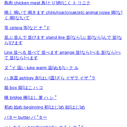
鳥肉 chicken meat 鳥[とり]肉[にく ト リニク
鳴く 鳴いて 鳴きます chirp/roar/croak/etc animal noise 鳴[な]
く 鳴[な]いて
等 cetera 等[など ナ ꜜド
並ぶ 並んで 並びます stand line 並[なら]ぶ 並[なら]んで 並[な
ら]びます
Line 並べる 並べて 並べます arrange 並[なら]べる 並[なら]べ
て 並[なら]べます
ヌ ꜜイ 温い luke warm 温[ぬる]い ク ル
ハ 灰皿 ashtray 灰[はい]皿[ざら イザラ イザ ꜜラ
箱 box 箱[はこ ハ コ
橋 bridge 橋[はし 箸 ハ シ ꜜ
初め 始め beginning 初[はじ]め 始[はじ]め
バター butter バ ꜜター