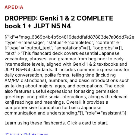
APEDIA
DROPPED: Genki 1 & 2 COMPLETE
book 1 + JLPT N5 N4
[{"id"=>"msg_6869b4b4b5c4819daddfafd87883de7a06dd7e2ea
"type"=>"message", "status"=>"completed", "content"=>
[{"type"=>"output_text", "annotations"=>[], "logprobs"=>[],
"text"=>"This flashcard deck covers essential Japanese
vocabulary, phrases, and grammar from beginner to early
intermediate levels, aligned with Genki 1 & 2 textbooks and
JLPT N5-N4 standards. It includes common expressions for
daily conversation, polite forms, telling time (including
AM/PM distinctions), numbers, and basic introductions such
as talking about majors, ages, and occupations. The deck
also features useful expressions for asking permission,
greetings, and polite social interactions, along with relevant
kanji readings and meanings. Overall, it provides a
comprehensive foundation for basic Japanese
communication and understanding."}], "role"=>"assistant"}]
Learn using these flashcards. Click a card to start.
てもいいですか i may