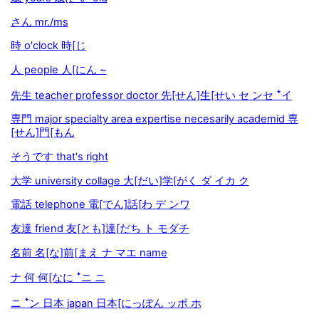
さん mr./ms
時 o'clock 時[じ
人 people 人[にん ~
先生 teacher professor doctor 先[せん]生[せい セ ンセ ꜜイ
専門 major specialty area expertise necesarily academid 専
[せん]門[もん
そうです that's right
大学 university collage 大[だい]学[がく ダ イカ ク
電話 telephone 電[でん]話[わ デ ンワ
友達 friend 友[とも]達[だち ト モダチ
名前 名[な]前[まえ ナ マエ name
ナ 何 何[なに ꜜニ ニ
ニ ꜜン 日本 japan 日本[にっぽん ッポ ホ