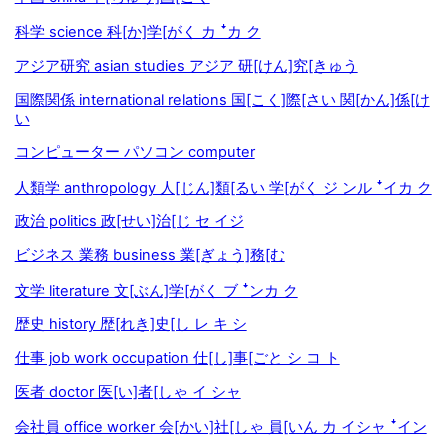
科学 science 科[か]学[がく カ ꜜカ ク
アジア研究 asian studies アジア 研[けん]究[きゅう
国際関係 international relations 国[こく]際[さい 関[かん]係[け
い
コンピューター パソコン computer
人類学 anthropology 人[じん]類[るい 学[がく ジ ンル ꜜイカ ク
政治 politics 政[せい]治[じ セ イジ
ビジネス 業務 business 業[ぎょう]務[む
文学 literature 文[ぶん]学[がく ブ ꜜンカ ク
歴史 history 歴[れき]史[し レ キ シ
仕事 job work occupation 仕[し]事[ごと シ コ ト
医者 doctor 医[い]者[しゃ イ シャ
会社員 office worker 会[かい]社[しゃ 員[いん カ イシャ ꜜイン