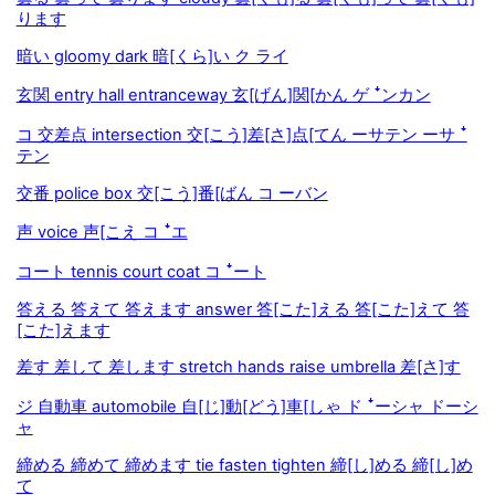
ります
暗い gloomy dark 暗[くら]い ク ライ
玄関 entry hall entranceway 玄[げん]関[かん ゲ ꜜンカン
コ 交差点 intersection 交[こう]差[さ]点[てん ーサテン ーサ ꜜ
テン
交番 police box 交[こう]番[ばん コ ーバン
声 voice 声[こえ コ ꜜエ
コート tennis court coat コ ꜜート
答える 答えて 答えます answer 答[こた]える 答[こた]えて 答
[こた]えます
差す 差して 差します stretch hands raise umbrella 差[さ]す
ジ 自動車 automobile 自[じ]動[どう]車[しゃ ド ꜜーシャ ドーシ
ャ
締める 締めて 締めます tie fasten tighten 締[し]める 締[し]め
て