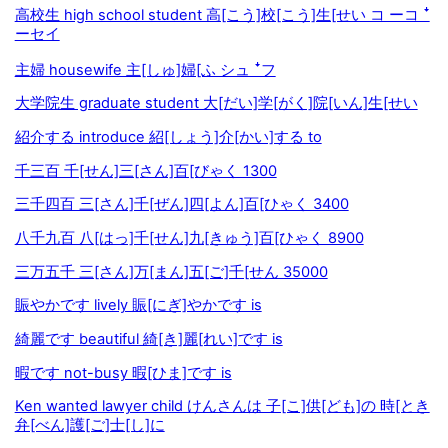
高校生 high school student 高[こう]校[こう]生[せい コ ーコ ꜜ
ーセイ
主婦 housewife 主[しゅ]婦[ふ シュ ꜜフ
大学院生 graduate student 大[だい]学[がく]院[いん]生[せい
紹介する introduce 紹[しょう]介[かい]する to
千三百 千[せん]三[さん]百[びゃく 1300
三千四百 三[さん]千[ぜん]四[よん]百[ひゃく 3400
八千九百 八[はっ]千[せん]九[きゅう]百[ひゃく 8900
三万五千 三[さん]万[まん]五[ご]千[せん 35000
賑やかです lively 賑[にぎ]やかです is
綺麗です beautiful 綺[き]麗[れい]です is
暇です not-busy 暇[ひま]です is
Ken wanted lawyer child けんさんは 子[こ]供[ども]の 時[とき
弁[べん]護[ご]士[し]に