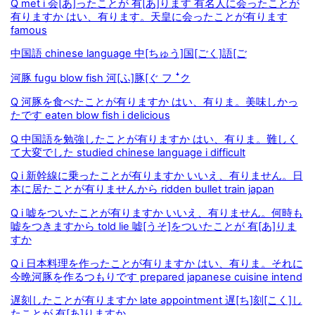
Q met i 会[あ]ったことが 有[あ]ります 有名人に会ったことが
有りますか はい、有ります。天皇に会ったことが有ります
famous
中国語 chinese language 中[ちゅう]国[ごく]語[ご
河豚 fugu blow fish 河[ふ]豚[ぐ フ ꜜク
Q 河豚を食べたことが有りますか はい、有りま。美味しかっ
たです eaten blow fish i delicious
Q 中国語を勉強したことが有りますか はい、有りま。難しく
て大変でした studied chinese language i difficult
Q i 新幹線に乗ったことが有りますか いいえ、有りません。日
本に居たことが有りませんから ridden bullet train japan
Q i 嘘をついたことが有りますか いいえ、有りません。何時も
嘘をつきますから told lie 嘘[うそ]をついたことが 有[あ]りま
すか
Q i 日本料理を作ったことが有りますか はい、有りま。それに
今晩河豚を作るつもりです prepared japanese cuisine intend
遅刻したことが有りますか late appointment 遅[ち]刻[こく]し
たことが 有[あ]りますか