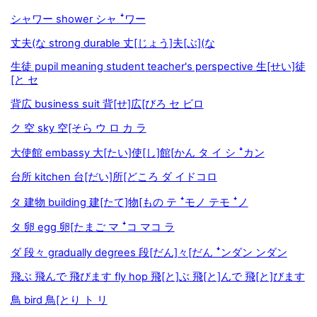
シャワー shower シャ ꜜワー
丈夫(な strong durable 丈[じょう]夫[ぶ](な
生徒 pupil meaning student teacher's perspective 生[せい]徒
[と セ
背広 business suit 背[せ]広[びろ セ ビロ
ク 空 sky 空[そら ウ ロ カ ラ
大使館 embassy 大[たい]使[し]館[かん タ イ シ ꜜカン
台所 kitchen 台[だい]所[どころ ダ イドコロ
タ 建物 building 建[たて]物[もの テ ꜜモノ テモ ꜜノ
タ 卵 egg 卵[たまご マ ꜜコ マコ ラ
ダ 段々 gradually degrees 段[だん]々[だん ꜜンダン ンダン
飛ぶ 飛んで 飛びます fly hop 飛[と]ぶ 飛[と]んで 飛[と]びます
鳥 bird 鳥[とり ト リ