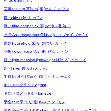
杓 ladle 杓[しゃく
茶碗 tea cup 茶[ちゃ]碗[わん チャ ワン
鎌 sickle 鎌[かま カ ꜜマ
厚い kind deep thick 厚[あつ]い 暑 熱 ア
ア 危ない dangerous 危[あぶ]ない ブナイ ブナ ꜜイ
家庭 household 家[か]庭[てい カ テイ
花瓶 flower vase 花[か]瓶[びん カ ビン
軽い light meaning lightweight 軽[かる]い カ ルイ
川 河 river 川[かわ 河[かわ
牛肉 beef 牛[ぎゅう]肉[にく ギュ ーニク
キロ キログラム kilogram
キロ キロメートル kilometre
果物 fruit 果[くだ]物[もの ク ダ ꜜモノ
曇る 曇って 曇ります cloudy 曇[くも]る 曇[くも]って 曇[くも]