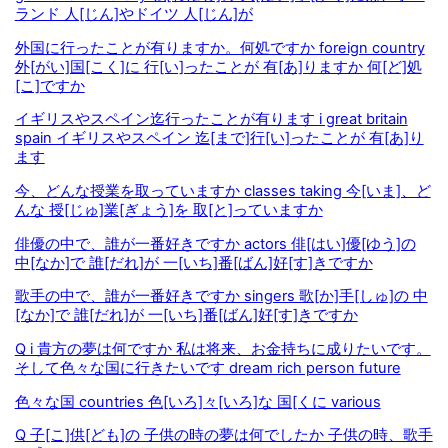
ランド 人[じん]やドイツ 人[じん]が
外国に行ったことが有りますか。何処ですか foreign country
外[がい]国[こく]に 行[い]ったことが 有[あ]りますか 何[ど]処
[こ]ですか
イギリスやスペイン迄行ったことが有ります i great britain
spain イギリスやスペイン 迄[まで]行[い]ったことが 有[あ]り
ます
今、どんな授業を取っていますか classes taking 今[いま]、ど
んな 授[じゅ]業[ぎょう]を 取[と]っていますか
俳優の中で、誰が一番好きですか actors 俳[はい]優[ゆう]の
中[なか]で 誰[だれ]が 一[いち]番[ばん]好[す]きですか
歌手の中で、誰が一番好きですか singers 歌[か]手[しゅ]の 中
[なか]で 誰[だれ]が 一[いち]番[ばん]好[す]きですか
Q i 貴方の夢は何ですか 私は将来、お金持ちに成りたいです。
そして色々な国に行きたいです dream rich person future
色々な国 countries 色[いろ]々[いろ]な 国[くに various
Q 子[こ]供[ども]の 子供の時の夢は何でしたか 子供の時、歌手