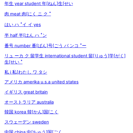
年生 year student 年[ねん]生[せい
肉 meat 肉[にく ニ ク ꜜ
はい ハ ꜜイ イ yes
半 half 半[はん ハ ꜜン
番号 number 番[ばん]号[ごう バ ンコ ꜜー
リュ ーカ ク 留学生 international student 留[りゅう]学[がく]
生[せい ꜜ
私 i 私[わたし ワ タシ
アメリカ amerika u.s.a united states
イギリス great britain
オーストラリア australia
韓国 korea 韓[かん]国[こく
スウェーデン sweden
中国 china 中[ちゅう]国[ごく