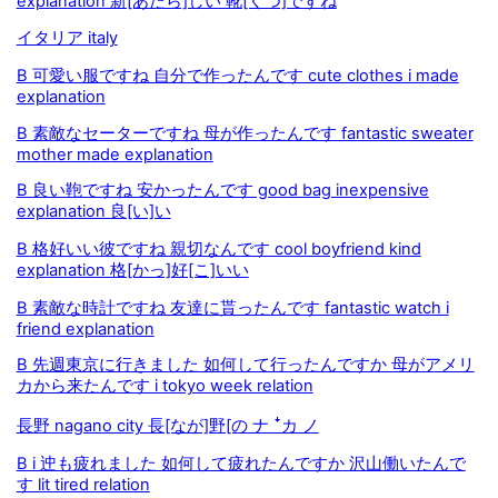
explanation 新[あたら]しい 靴[くつ]ですね
イタリア italy
B 可愛い服ですね 自分で作ったんです cute clothes i made
explanation
B 素敵なセーターですね 母が作ったんです fantastic sweater
mother made explanation
B 良い鞄ですね 安かったんです good bag inexpensive
explanation 良[い]い
B 格好いい彼ですね 親切なんです cool boyfriend kind
explanation 格[かっ]好[こ]いい
B 素敵な時計ですね 友達に貰ったんです fantastic watch i
friend explanation
B 先週東京に行きました 如何して行ったんですか 母がアメリ
カから来たんです i tokyo week relation
長野 nagano city 長[なが]野[の ナ ꜜカ ノ
B i 迚も疲れました 如何して疲れたんですか 沢山働いたんで
す lit tired relation