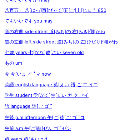
八百五十 八[はっ]百[ぴゃく]五[ご]十[じゅう 850
てもいいです you may
道の右側 side street 道[みち]の 右[みぎ]側[がわ
道の左側 left side street 道[みち]の 左[ひだり]側[がわ
七歳 years 七[なな]歳[さい seven old
あの um
今 今[いま イ ꜜマ now
英語 english language 英[えい]語[ご エ イコ
学生 student 学[がく]生[せい ガ ク セイ
語 language 語[ご ゴ ꜜ
午後 p.m afternoon 午[ご]後[ご ゴ ꜜコ
午前 a.m 午[ご]前[ぜん ゴ ꜜゼン
歳 years 歳[さい old