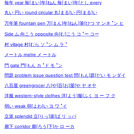
毎年 year 毎[まい]年[ねん 毎[まい]年[とし every
丸い 円い round circular 丸[まる]い 円[まる]い
万年筆 fountain pen 万[まん]年[ねん]筆[ひつ マ ンネ ꜜン ヒ
Side ム 向こう opposite 向[む]こう コ ꜜー コー
村 village 村[むら ソ ꜜン ム ラ ꜜ
メートル metre メ ートル
門 gate 門[もん カ ꜜド モ ꜜン
問題 problem issue question test 問[もん]題[だい モ ンダイ
八百屋 greengrocer 八[や]百[お]屋[や ヤ オヤ
洋服 western-style clothes 洋[よう]服[ふく ヨ ー フ ク
弱い weak 弱[よわ]い ヨ ワ ꜜイ
立派 splendid 立[りっ]派[ぱ リ ッパ
廊下 corridor 廊[ろう]下[か ロ ーカ