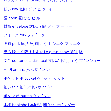
ハンカチ ハ handkerchief ンカチ ンカ ꜜチ
低い low 低[ひく]い ヒ ク ꜜイ
昼 noon 昼[ひる ヒ ル ꜜ
封筒 envelope 封[ふう]筒[とう フ ートー
フォーク fork フォ ꜜーク
豚肉 pork 豚[ぶた]肉[にく ト ンニク ブ タニク
降る 降って 降ります fall e.g rain snow 降[ふ]る
文章 sentence article text 文[ぶん]章[しょう ブ ꜜンショー
ヘ 辺 area 辺[へん 変 ꜜン ン
ポケット ポ pocket ケ ꜜット ꜜケット
細い thin 細[ほそ]い ホ ソ ꜜイ
ボタン ボ button タン ꜜタン
本棚 bookshelf 本[ほん]棚[だな ホ ꜜンダナ