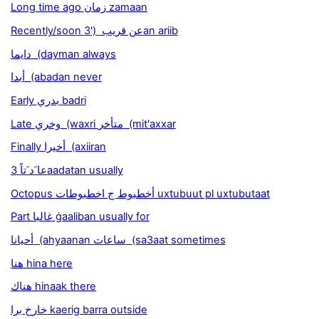
Long time ago زمان zamaan
Recently/soon عن قريب ('3an ariib
دايما (dayman always
أبدا (abadan never
Early بدري badri
Late وخري (waxri متأخر (mit'axxar
Finally أخيرا (axiiran
عا َد َتاً 3aadatan usually
Octopus أخطبوط ج اخطبوطات uxtubuut pl uxtubutaat
Part غالبا ġaaliban usually for
أحيانا (ahyaanan ساعات (sa3aat sometimes
هنا hina here
هناك hinaak there
خارخ برا kaerig barra outside