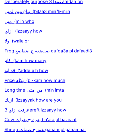
Deliberately purpose عمدا 3amdan on
بتاع مين لمين (bitaa3 miin/li-miin
مين (miin who
ازاي (izzaayy how
ولا (walla or
Frog ضفضعة ج ضفاضع dufda3a pl dafaadi3
كام (kam how many
قد ايه ('adde eih how
Price بكام (bi-kam how much
Long time من امتى (min imta
ازيك (izzayyak how are you
عرفت ازاي 3ereft izzaayy how
Cow بقرة ج بقرات ba'ara pl ba'araat
Sheep غنم ج غنمات ġanam pl ġanamaat