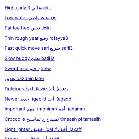
High early عالي 3aali it
Low water واطي waati is
Fat tee hee تخين tixiin
Thin rough year رفيع rofayya3
Fast quick move sari سريع sarii3
Slow buddy بطئ batii is
Sweet nice حلو (helw
بعدين ba3dein later
Delicious لذيذ (laziiz ألذ (alazz
Newer جديد (gediid أجد (agadd
Important مهم (mohimm أهم (ahamm
Crocodile تمساح ج تماسيح timsaah pl tamasiih
Light lighter خفيف (xafiif أخف (axaff