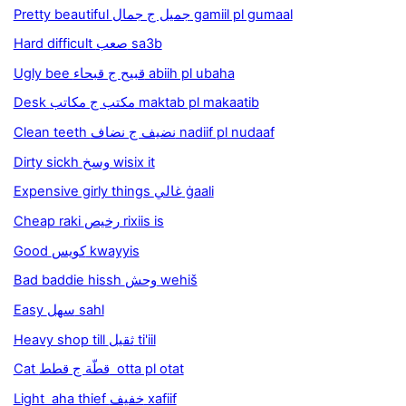
Pretty beautiful جميل ج جمال gamiil pl gumaal
Hard difficult صعب sa3b
Ugly bee قبيح ج قبحاء abiih pl ubaha
Desk مكتب ج مكاتب maktab pl makaatib
Clean teeth نضيف ج نضاف nadiif pl nudaaf
Dirty sickh وسخ wisix it
Expensive girly things غالي ġaali
Cheap raki رخيص rixiis is
Good كويس kwayyis
Bad baddie hissh وحش wehiš
Easy سهل sahl
Heavy shop till ثقيل ti'iil
Cat قطّة ج قطط otta pl otat
Light aha thief خفيف xafiif