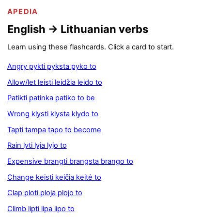
APEDIA
English -> Lithuanian verbs
Learn using these flashcards. Click a card to start.
Angry pykti pyksta pyko to
Allow/let leisti leidžia leido to
Patikti patinka patiko to be
Wrong klysti klysta klydo to
Tapti tampa tapo to become
Rain lyti lyja lyjo to
Expensive brangti brangsta brango to
Change keisti keičia keitė to
Clap ploti ploja plojo to
Climb lipti lipa lipo to