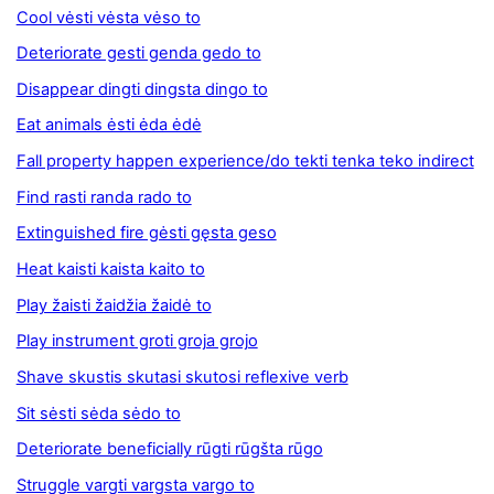
Cool vėsti vėsta vėso to
Deteriorate gesti genda gedo to
Disappear dingti dingsta dingo to
Eat animals ėsti ėda ėdė
Fall property happen experience/do tekti tenka teko indirect
Find rasti randa rado to
Extinguished fire gėsti gęsta geso
Heat kaisti kaista kaito to
Play žaisti žaidžia žaidė to
Play instrument groti groja grojo
Shave skustis skutasi skutosi reflexive verb
Sit sėsti sėda sėdo to
Deteriorate beneficially rūgti rūgšta rūgo
Struggle vargti vargsta vargo to