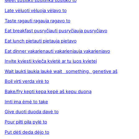
Meet susitikti susitinka susitiko to
Late vėluoti vėluoja vėlavo to
Taste ragauti ragauja ragavo to
Eat breakfast pusryčiauti pusryčiauja pusryčiavo
Eat lunch pietauti pietauja pietavo
Eat dinner vakarienauti vakarieniauja vakarieniavo
Invite kviesti kvieča kvietė ar tu juos kvietei
Wait laukti laukia laukė wait something, genetive aš
Boil virti verda virė to
Bake/fry kepti kepa kepė aš kepu duoną
Imti ima ėmė to take
Give duoti duoda davė to
Pour pilti pila pylė to
Put dėti deda dėjo to