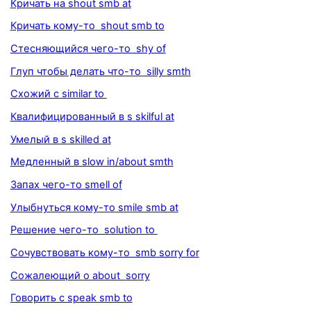
Кричать на shout smb at
Кричать кому-то shout smb to
Стесняющийся чего-то shy of
Глуп чтобы делать что-то silly smth
Схожий с similar to
Квалифицированный в s skilful at
Умелый в s skilled at
Медленный в slow in/about smth
Запах чего-то smell of
Улыбнуться кому-то smile smb at
Решение чего-то solution to
Сочувствовать кому-то smb sorry for
Сожалеющий о about sorry
Говорить с speak smb to