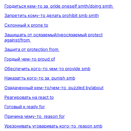
Гордиться кем-то за pride oneself smth/doing smth
Запретить кому-то делать prohibit smb smth
Склонный к prone to
Защищать от осязаемый/неосязаемый protect
against/from
Защита от protection from
Гордый чем-то proud of
Обеспечить кого-то чем-то provide smb
Наказатть кого-то за punish smb
Озадаченный кем-то/чем-то puzzled by/about
Реагировать на react to
Готовый к ready for
Причина чему-то reason for
Урезонивать уговаривать кого-то reason smb