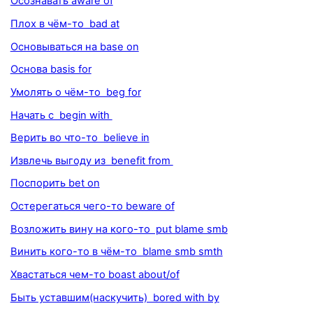
Осознавать aware of
Плох в чём-то bad at
Основываться на base on
Основа basis for
Умолять о чём-то beg for
Начать с begin with
Верить во что-то believe in
Извлечь выгоду из benefit from
Поспорить bet on
Остерегаться чего-то beware of
Возложить вину на кого-то put blame smb
Винить кого-то в чём-то blame smb smth
Хвастаться чем-то boast about/of
Быть уставшим(наскучить) bored with by