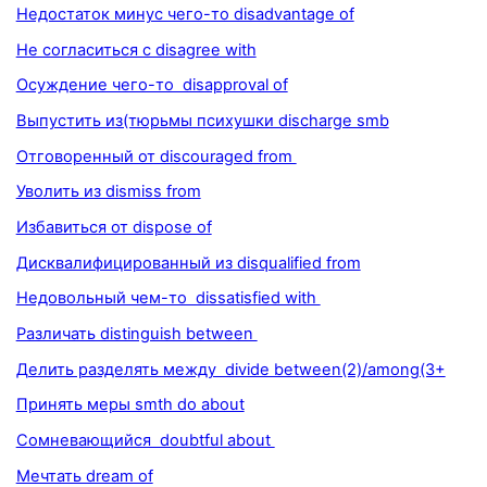
Недостаток минус чего-то disadvantage of
Не согласиться с disagree with
Осуждение чего-то disapproval of
Выпустить из(тюрьмы психушки discharge smb
Отговоренный от discouraged from
Уволить из dismiss from
Избавиться от dispose of
Дисквалифицированный из disqualified from
Недовольный чем-то dissatisfied with
Различать distinguish between
Делить разделять между divide between(2)/among(3+
Принять меры smth do about
Сомневающийся doubtful about
Мечтать dream of