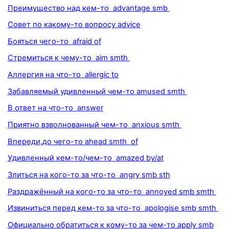
Преимущество над кем-то advantage smb
Совет по какому-то вопросу advice
Бояться чего-то afraid of
Стремиться к чему-то aim smth
Аллергия на что-то allergic to
Забавляемый удивленный чем-то amused smth
В ответ на что-то answer
Приятно взволнованный чем-то anxious smth
Впереди,до чего-то ahead smth of
Удивленный кем-то/чем-то amazed by/at
Злиться на кого-то за что-то angry smb sth
Раздражённый на кого-то за что-то annoyed smb smth
Извиниться перед кем-то за что-то apologise smb smth
Официально обратиться к кому-то за чем-то apply smb