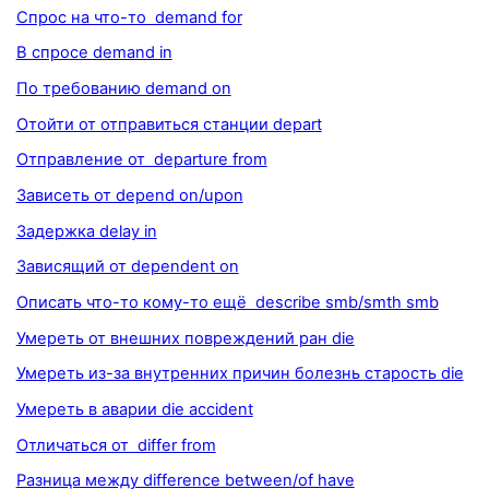
Спрос на что-то demand for
В спросе demand in
По требованию demand on
Отойти от отправиться станции depart
Отправление от departure from
Зависеть от depend on/upon
Задержка delay in
Зависящий от dependent on
Описать что-то кому-то ещё describe smb/smth smb
Умереть от внешних повреждений ран die
Умереть из-за внутренних причин болезнь старость die
Умереть в аварии die accident
Отличаться от differ from
Разница между difference between/of have