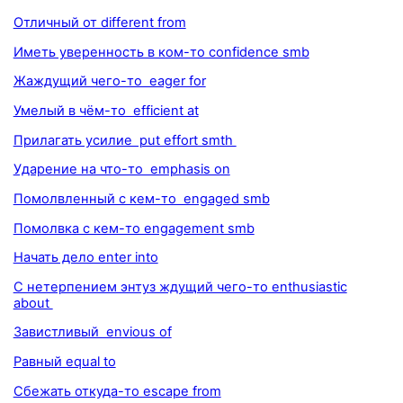
Отличный от different from
Иметь уверенность в ком-то confidence smb
Жаждущий чего-то eager for
Умелый в чём-то efficient at
Прилагать усилие put effort smth
Ударение на что-то emphasis on
Помолвленный с кем-то engaged smb
Помолвка с кем-то engagement smb
Начать дело enter into
С нетерпением энтуз ждущий чего-то enthusiastic
about
Завистливый envious of
Равный equal to
Сбежать откуда-то escape from