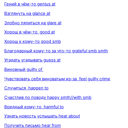
Гений в чём-то genius at
Взглянуть на glance at
Злобно пялиться на glare at
Хорош в чём-то good at
Хорош к кому-то good smb
Благодарный кому-то за что-то grateful smb smth
Угадать угадывать guess at
Виновный guilty of
Чувствовать себя виноватым из-за feel guilty crime
Случиться happen to
Счастлив по поводу happy smth//with smb
Вредный кому-то harmful to
Узнать новость услышать hear about
Получить письмо hear from