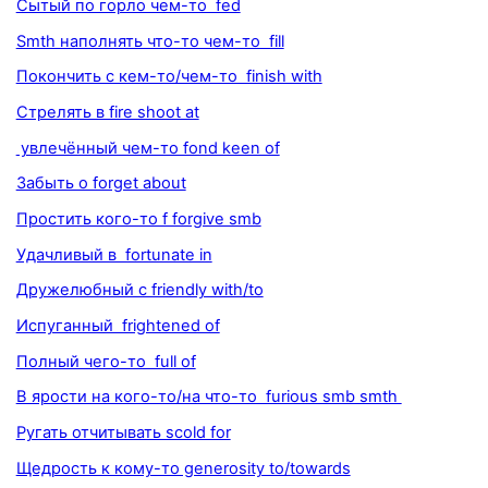
Сытый по горло чем-то fed
Smth наполнять что-то чем-то fill
Покончить с кем-то/чем-то finish with
Стрелять в fire shoot at
увлечённый чем-то fond keen of
Забыть о forget about
Простить кого-то f forgive smb
Удачливый в fortunate in
Дружелюбный с friendly with/to
Испуганный frightened of
Полный чего-то full of
В ярости на кого-то/на что-то furious smb smth
Ругать отчитывать scold for
Щедрость к кому-то generosity to/towards