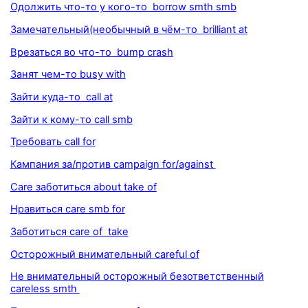
Одолжить что-то у кого-то borrow smth smb
Замечательный(необычный в чём-то brilliant at
Врезаться во что-то bump crash
Занят чем-то busy with
Зайти куда-то call at
Зайти к кому-то call smb
Требовать call for
Кампания за/против campaign for/against
Care заботиться about take of
Нравиться care smb for
Заботиться care of take
Осторожный внимательный careful of
Не внимательный осторожный безответственный
careless smth