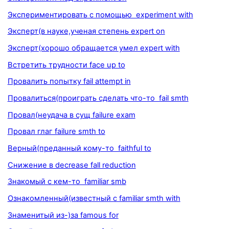
Экспериментировать с помощью experiment with
Эксперт(в науке,ученая степень expert on
Эксперт(хорошо обращается умел expert with
Встретить трудности face up to
Провалить попытку fail attempt in
Провалиться(проиграть сделать что-то fail smth
Провал(неудача в сущ failure exam
Провал глаг failure smth to
Верный(преданный кому-то faithful to
Снижение в decrease fall reduction
Знакомый с кем-то familiar smb
Ознакомленный(известный с familiar smth with
Знаменитый из-)за famous for