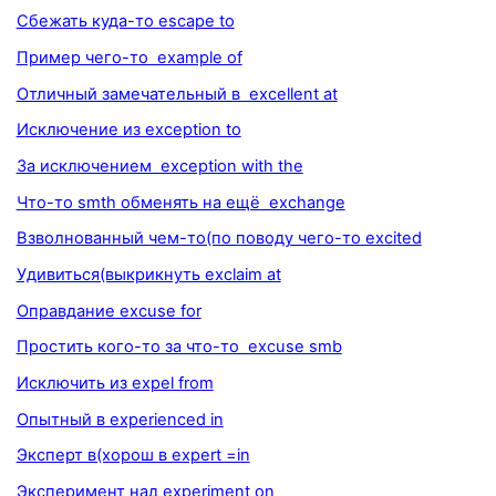
Сбежать куда-то escape to
Пример чего-то example of
Отличный замечательный в excellent at
Исключение из exception to
За исключением exception with the
Что-то smth обменять на ещё exchange
Взволнованный чем-то(по поводу чего-то excited
Удивиться(выкрикнуть exclaim at
Оправдание excuse for
Простить кого-то за что-то excuse smb
Исключить из expel from
Опытный в experienced in
Эксперт в(хорош в expert =in
Эксперимент над experiment on