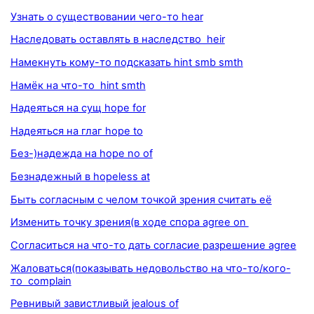
Узнать о существовании чего-то hear
Наследовать оставлять в наследство heir
Намекнуть кому-то подсказать hint smb smth
Намёк на что-то hint smth
Надеяться на сущ hope for
Надеяться на глаг hope to
Без-)надежда на hope no of
Безнадежный в hopeless at
Быть согласным с челом точкой зрения считать её
Изменить точку зрения(в ходе спора agree on
Согласиться на что-то дать согласие разрешение agree
Жаловаться(показывать недовольство на что-то/кого-
то complain
Ревнивый завистливый jealous of