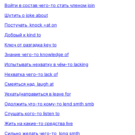
Войти в состав чего-то стать членом join
Шутить о joke about
Постучать knock =at on
Добрый к kind to
Ключ от разгадка key to
Знание чего-то knowledge of
Испытывать нехватку в чём-то lacking
Нехватка чего-то lack of
Смеяться над laugh at
Уехать(направиться в leave for
Одолжить что-то кому-то lend smth smb
Слушать кого-то listen to
Жить на какие-то средства live
Сильно желать чего-то long smth