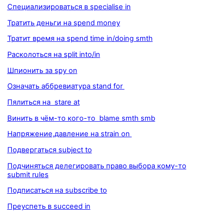
Специализироваться в specialise in
Тратить деньги на spend money
Тратит время на spend time in/doing smth
Расколоться на split into/in
Шпионить за spy on
Означать аббревиатура stand for
Пялиться на stare at
Винить в чём-то кого-то blame smth smb
Напряжение,давление на strain on
Подвергаться subject to
Подчиняться делегировать право выбора кому-то
submit rules
Подписаться на subscribe to
Преуспеть в succeed in