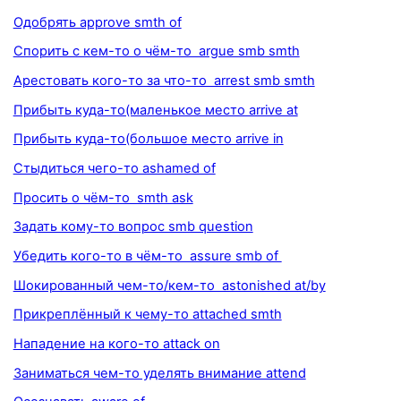
Одобрять approve smth of
Спорить с кем-то о чём-то argue smb smth
Арестовать кого-то за что-то arrest smb smth
Прибыть куда-то(маленькое место arrive at
Прибыть куда-то(большое место arrive in
Стыдиться чего-то ashamed of
Просить о чём-то smth ask
Задать кому-то вопрос smb question
Убедить кого-то в чём-то assure smb of
Шокированный чем-то/кем-то astonished at/by
Прикреплённый к чему-то attached smth
Нападение на кого-то attack on
Заниматься чем-то уделять внимание attend