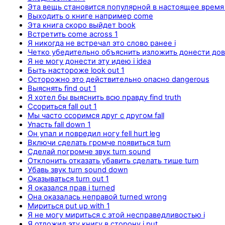
Эта вещь становится популярной в настоящее время 
Выходить о книге например come
Эта книга скоро выйдет book
Встретить come across 1
Я никогда не встречал это слово ранее i
Четко убедительно объяснить изложить донести дов
Я не могу донести эту идею i idea
Быть настороже look out 1
Осторожно это действительно опасно dangerous
Выяснять find out 1
Я хотел бы выяснить всю правду find truth
Ссориться fall out 1
Мы часто ссоримся друг с другом fall
Упасть fall down 1
Он упал и повредил ногу fell hurt leg
Включи сделать громче появиться turn
Сделай погромче звук turn sound
Отклонить отказать убавить сделать тише turn
Убавь звук turn sound down
Оказываться turn out 1
Я оказался прав i turned
Она оказалась неправой turned wrong
Мириться put up with 1
Я не могу мириться с этой несправедливостью i
Я отложил эту книгу в сторону i put