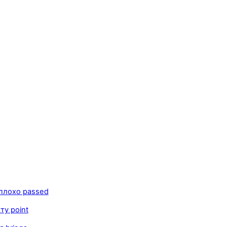
плохо passed
у point