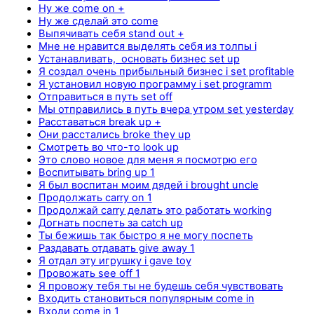
Ну же come on +
Ну же сделай это come
Выпячивать себя stand out +
Мне не нравится выделять себя из толпы i
Устанавливать, основать бизнес set up
Я создал очень прибыльный бизнес i set profitable
Я установил новую программу i set programm
Отправиться в путь set off
Мы отправились в путь вчера утром set yesterday
Расставаться break up +
Они расстались broke they up
Смотреть во что-то look up
Это слово новое для меня я посмотрю его
Воспитывать bring up 1
Я был воспитан моим дядей i brought uncle
Продолжать carry on 1
Продолжай carry делать это работать working
Догнать поспеть за catch up
Ты бежишь так быстро я не могу поспеть
Раздавать отдавать give away 1
Я отдал эту игрушку i gave toy
Провожать see off 1
Я провожу тебя ты не будешь себя чувствовать
Входить становиться популярным come in
Входи come in 1