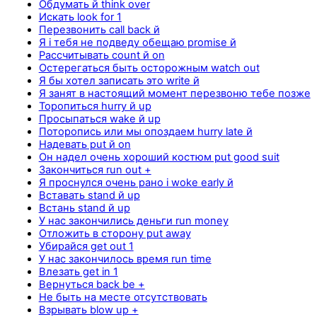
Обдумать й think over
Искать look for 1
Перезвонить call back й
Я i тебя не подведу обещаю promise й
Рассчитывать count й on
Остерегаться быть осторожным watch out
Я бы хотел записать это write й
Я занят в настоящий момент перезвоню тебе позже
Торопиться hurry й up
Просыпаться wake й up
Поторопись или мы опоздаем hurry late й
Надевать put й on
Он надел очень хороший костюм put good suit
Закончиться run out +
Я проснулся очень рано i woke early й
Вставать stand й up
Встань stand й up
У нас закончились деньги run money
Отложить в сторону put away
Убирайся get out 1
У нас закончилось время run time
Влезать get in 1
Вернуться back be +
Не быть на месте отсутствовать
Взрывать blow up +