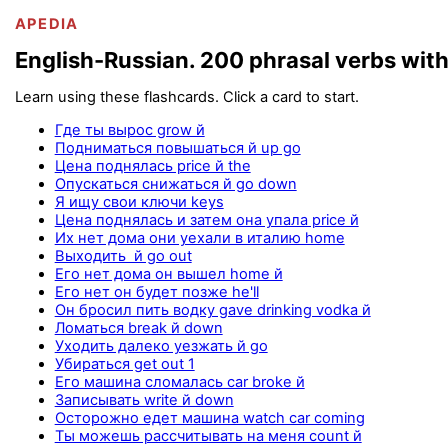
APEDIA
English-Russian. 200 phrasal verbs with
Learn using these flashcards. Click a card to start.
Где ты вырос grow й
Подниматься повышаться й up go
Цена поднялась price й the
Опускаться снижаться й go down
Я ищу свои ключи keys
Цена поднялась и затем она упала price й
Их нет дома они уехали в италию home
Выходить й go out
Его нет дома он вышел home й
Его нет он будет позже he'll
Он бросил пить водку gave drinking vodka й
Ломаться break й down
Уходить далеко уезжать й go
Убираться get out 1
Его машина сломалась car broke й
Записывать write й down
Осторожно едет машина watch car coming
Ты можешь рассчитывать на меня count й