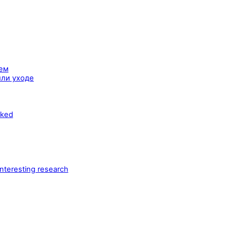
тем
или уходе
cked
teresting research