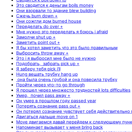
Это сводится к деньгам boils money
Они взорвали то здание blew building
Сжечь burn down +
Они сожгли дом burned house
Переделать do over +
Мне нужно это переделать я боюсь i afraid
Замолчи shut up +
Заметить point out +
Я бы хотел заметить что это было правильным
Выбросить throw away +
Это i я выбросил мне было не нужно
Подобрать, забрать pick up +
Я заберу тебя pick i'll
Hung вешать трубку hang up
она была очень грубой и она повесила трубку
Пройти через что-то go through
Я прошел через множесто трудностей lots difficulties
Умер, почил pass away +
Он умер в прошлом году passed year
Потерять сознание pass out +
Он потерял сознание чувствует себя действительно 
Двигаться дальше move on 1
Move двигаемся давай перейдем к следующему пункт
Напоминает вызывает у меня bring back