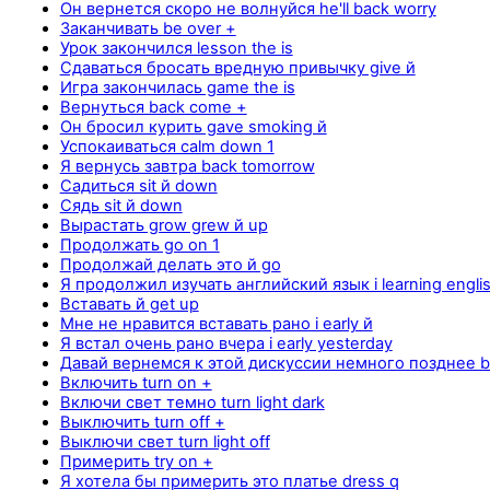
Он вернется скоро не волнуйся he'll back worry
Заканчивать be over +
Урок закончился lesson the is
Сдаваться бросать вредную привычку give й
Игра закончилась game the is
Вернуться back come +
Он бросил курить gave smoking й
Успокаиваться calm down 1
Я вернусь завтра back tomorrow
Садиться sit й down
Сядь sit й down
Вырастать grow grew й up
Продолжать go on 1
Продолжай делать это й go
Я продолжил изучать английский язык i learning engli
Вставать й get up
Мне не нравится вставать рано i early й
Я встал очень рано вчера i early yesterday
Давай вернемся к этой дискуссии немного позднее b
Включить turn on +
Включи свет темно turn light dark
Выключить turn off +
Выключи свет turn light off
Примерить try on +
Я хотела бы примерить это платье dress q