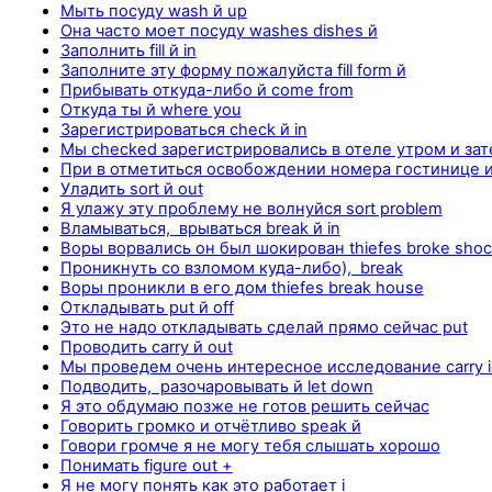
Мыть посуду wash й up
Она часто моет посуду washes dishes й
Заполнить fill й in
Заполните эту форму пожалуйста fill form й
Прибывать откуда-либо й come from
Откуда ты й where you
Зарегистрироваться check й in
Мы checked зарегистрировались в отеле утром и за
При в отметиться освобождении номера гостинице 
Уладить sort й out
Я улажу эту проблему не волнуйся sort problem
Вламываться, врываться break й in
Воры ворвались он был шокирован thiefes broke sho
Проникнуть со взломом куда-либо), break
Воры проникли в его дом thiefes break house
Откладывать put й off
Это не надо откладывать сделай прямо сейчас put
Проводить carry й out
Мы проведем очень интересное исследование carry in
Подводить, разочаровывать й let down
Я это обдумаю позже не готов решить сейчас
Говорить громко и отчётливо speak й
Говори громче я не могу тебя слышать хорошо
Понимать figure out +
Я не могу понять как это работает i