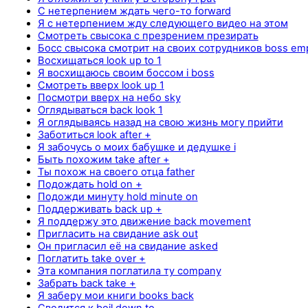
С нетерпением ждать чего-то forward
Я с нетерпением жду следующего видео на этом
Смотреть свысока с презрением презирать
Босс свысока смотрит на своих сотрудников boss em
Восхищаться look up to 1
Я восхищаюсь своим боссом i boss
Смотреть вверх look up 1
Посмотри вверх на небо sky
Оглядываться back look 1
Я оглядываясь назад на свою жизнь могу прийти
Заботиться look after +
Я забочусь о моих бабушке и дедушке i
Быть похожим take after +
Ты похож на своего отца father
Подождать hold on +
Подожди минуту hold minute on
Поддерживать back up +
Я поддержу это движение back movement
Пригласить на свидание ask out
Он пригласил её на свидание asked
Поглатить take over +
Эта компания поглатила ту company
Забрать back take +
Я забeру мои книги books back
Сводится к boil down to