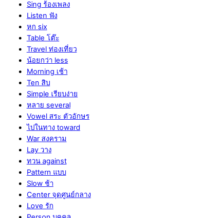
Sing ร้องเพลง
Listen ฟัง
หก six
Table โต๊ะ
Travel ท่องเที่ยว
น้อยกว่า less
Morning เช้า
Ten สิบ
Simple เรียบง่าย
หลาย several
Vowel สระ ตัวอักษร
ไปในทาง toward
War สงคราม
Lay วาง
ทวน against
Pattern แบบ
Slow ช้า
Center จุดศูนย์กลาง
Love รัก
Person บุคคล