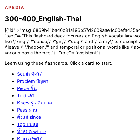
APEDIA
300-400_English-Thai
[{"id"=>"msg_6869b41ba40c81a196b57d2609aae1c00efa435a46d463
"text"=>"This flashcard deck focuses on English vocabulary wo
like \"king,\" \"space,\" \"girl,\" \"dog,\" and \"family\" to descri
\"leave,\" \"happen,\" and temporal or positional words like \"ab
various basic themes."}], "role"=>"assistant"}]
Learn using these flashcards. Click a card to start.
South ทิศใต้
Problem ปัญหา
Piece ชิ้น
Told เล่า
Knew รู้ อดีตกาล
Pass ผ่าน
ตั้งแต่ since
Top บนสุด
ทั้งหมด whole
King กษัตริย์