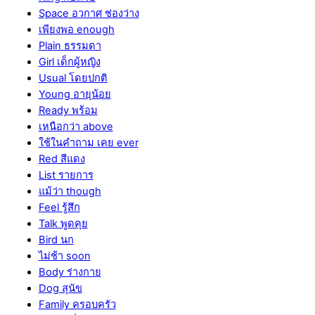
Space อวกาศ ช่องว่าง
เพียงพอ enough
Plain ธรรมดา
Girl เด็กผู้หญิง
Usual โดยปกติ
Young อายุน้อย
Ready พร้อม
เหนือกว่า above
ใช้ในคำถาม เคย ever
Red สีแดง
List รายการ
แม้ว่า though
Feel รู้สึก
Talk พูดคุย
Bird นก
ไม่ช้า soon
Body ร่างกาย
Dog สุนัข
Family ครอบครัว