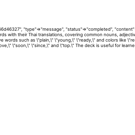
27", "type"=>"message", "status"=>"completed", "content"=>[{"
rds with their Thai translations, covering common nouns, adject
ptive words such as \"plain,\" \"young,\" \"ready,\" and colors like \"re
ove,\" \"soon,\" \"since,\" and \"top.\" The deck is useful for lear