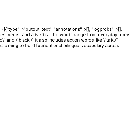
type"=>"output_text", "annotations"=>[], "logprobs"=>[],
ives, verbs, and adverbs. The words range from everyday terms
d\" and \"black.\" It also includes action words like \"talk,\"
ners aiming to build foundational bilingual vocabulary across