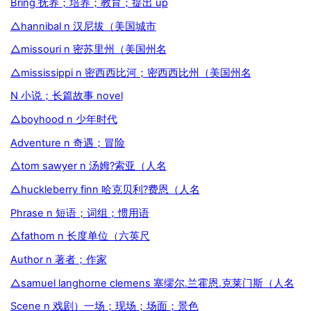
Bring 抚养；培养；教育；提出 up
△hannibal n 汉尼拔（美国城市
△missouri n 密苏里州（美国州名
△mississippi n 密西西比河；密西西比州（美国州名
N 小说；长篇故事 novel
△boyhood n 少年时代
Adventure n 奇遇；冒险
△tom sawyer n 汤姆?索亚（人名
△huckleberry finn 哈克贝利?费恩（人名
Phrase n 短语；词组；惯用语
△fathom n 长度单位（六英尺
Author n 著者；作家
△samuel langhorne clemens 塞缪尔.兰霍恩.克莱门斯（人名
Scene n 戏剧）一场；现场；场面；景色