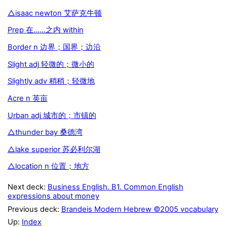
△isaac newton 艾萨克牛顿
Prep 在……之内 within
Border n 边界；国界；边沿
Slight adj 轻微的；微小的
Slightly adv 稍稍；轻微地
Acre n 英亩
Urban adj 城市的；市镇的
△thunder bay 桑德湾
△lake superior 苏必利尔湖
△location n 位置；地方
Next deck:
Business English. B1. Common English
expressions about money
Previous deck:
Brandeis Modern Hebrew ©2005 vocabulary
Up:
Index