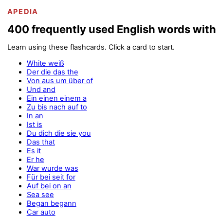
APEDIA
400 frequently used English words with
Learn using these flashcards. Click a card to start.
White weiß
Der die das the
Von aus um über of
Und and
Ein einen einem a
Zu bis nach auf to
In an
Ist is
Du dich die sie you
Das that
Es it
Er he
War wurde was
Für bei seit for
Auf bei on an
Sea see
Began begann
Car auto