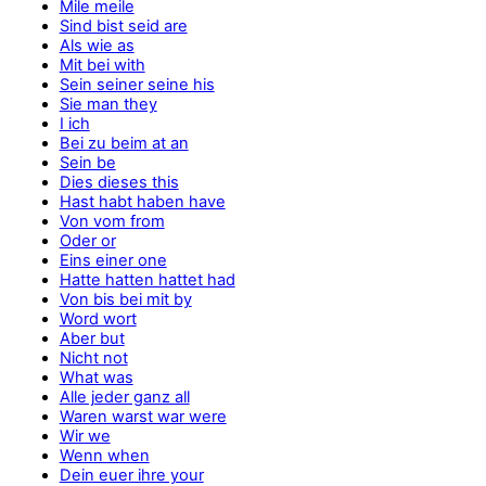
Mile meile
Sind bist seid are
Als wie as
Mit bei with
Sein seiner seine his
Sie man they
I ich
Bei zu beim at an
Sein be
Dies dieses this
Hast habt haben have
Von vom from
Oder or
Eins einer one
Hatte hatten hattet had
Von bis bei mit by
Word wort
Aber but
Nicht not
What was
Alle jeder ganz all
Waren warst war were
Wir we
Wenn when
Dein euer ihre your