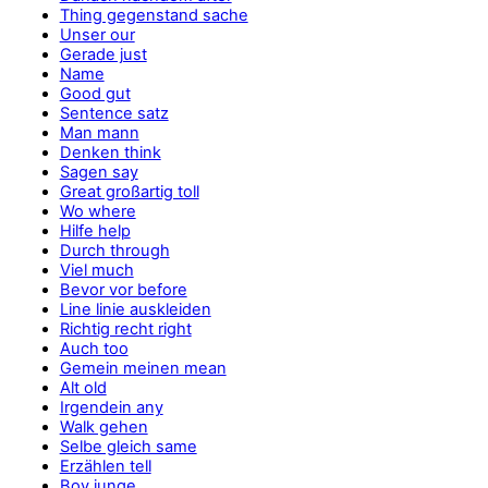
Thing gegenstand sache
Unser our
Gerade just
Name
Good gut
Sentence satz
Man mann
Denken think
Sagen say
Great großartig toll
Wo where
Hilfe help
Durch through
Viel much
Bevor vor before
Line linie auskleiden
Richtig recht right
Auch too
Gemein meinen mean
Alt old
Irgendein any
Walk gehen
Selbe gleich same
Erzählen tell
Boy junge