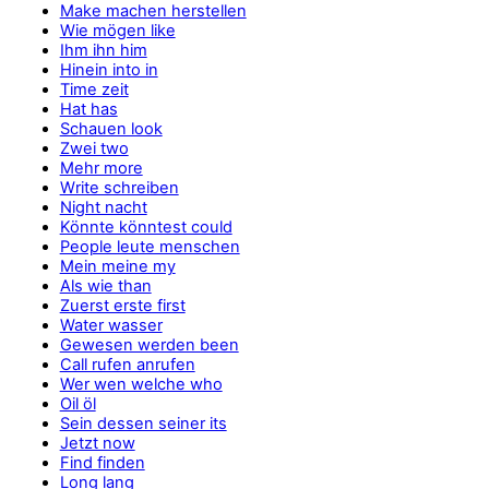
Make machen herstellen
Wie mögen like
Ihm ihn him
Hinein into in
Time zeit
Hat has
Schauen look
Zwei two
Mehr more
Write schreiben
Night nacht
Könnte könntest could
People leute menschen
Mein meine my
Als wie than
Zuerst erste first
Water wasser
Gewesen werden been
Call rufen anrufen
Wer wen welche who
Oil öl
Sein dessen seiner its
Jetzt now
Find finden
Long lang