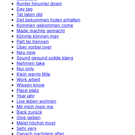
Runter hinunter down
Day tag
Tat taten did
Det bekommen holen erhalten
Kommen gekommen come
Made machte gemacht
Könnte können may
Part tei trennen
Über vorbei over
Neu new
Sound gesund solide klang
Nehmen take
Nur only
Klein wenig little
Work arbeit
Wissen know
Place platz
Year jahr
Live leben wohnen
Mir mich mein me
Back zurück
Give geben
Meist höchst most
Sehr very
Danach nachdem after