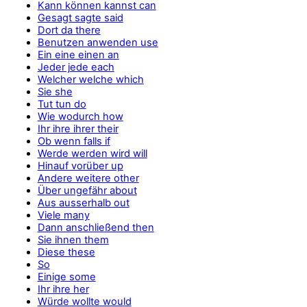
Kann können kannst can
Gesagt sagte said
Dort da there
Benutzen anwenden use
Ein eine einen an
Jeder jede each
Welcher welche which
Sie she
Tut tun do
Wie wodurch how
Ihr ihre ihrer their
Ob wenn falls if
Werde werden wird will
Hinauf vorüber up
Andere weitere other
Über ungefähr about
Aus ausserhalb out
Viele many
Dann anschließend then
Sie ihnen them
Diese these
So
Einige some
Ihr ihre her
Würde wollte would