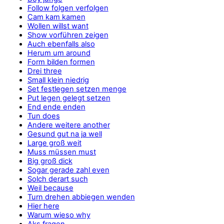
Follow folgen verfolgen
Cam kam kamen
Wollen willst want
Show vorführen zeigen
Auch ebenfalls also
Herum um around
Form bilden formen
Drei three
Small klein niedrig
Set festlegen setzen menge
Put legen gelegt setzen
End ende enden
Tun does
Andere weitere another
Gesund gut na ja well
Large groß weit
Muss müssen must
Big groß dick
Sogar gerade zahl even
Solch derart such
Weil because
Turn drehen abbiegen wenden
Hier here
Warum wieso why
Aks fragen