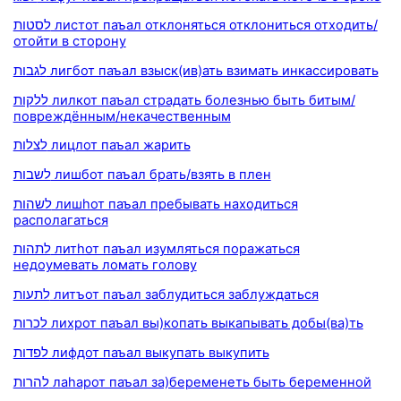
לסטות листот паъал отклоняться отклониться отходить/
отойти в сторону
לגבות лигбот паъал взыск(ив)ать взимать инкассировать
ללקות лилкот паъал страдать болезнью быть битым/
повреждённым/некачественным
לצלות лицлот паъал жарить
לשבות лишбот паъал брать/взять в плен
לשהות лишhот паъал пребывать находиться
располагаться
לתהות литhот паъал изумляться поражаться
недоумевать ломать голову
לתעות литъот паъал заблудиться заблуждаться
לכרות лихрот паъал вы)копать выкапывать добы(ва)ть
לפדות лифдот паъал выкупать выкупить
להרות лаhарот паъал за)беременеть быть беременной