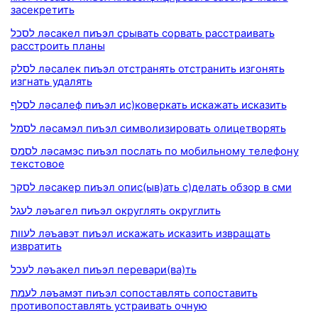
засекретить
לסכל ләсакел пиъэл срывать сорвать расстраивать
расстроить планы
לסלק ләсалек пиъэл отстранять отстранить изгонять
изгнать удалять
לסלף ләсалеф пиъэл ис)коверкать искажать исказить
לסמל ләсамэл пиъэл символизировать олицетворять
לסמס ләсамэс пиъэл послать по мобильному телефону
текстовое
לסקר ләсакер пиъэл опис(ыв)ать с)делать обзор в сми
לעגל ләъагел пиъэл округлять округлить
לעוות ләъавэт пиъэл искажать исказить извращать
извратить
לעכל ләъакел пиъэл перевари(ва)ть
לעמת ләъамэт пиъэл сопоставлять сопоставить
противопоставлять устраивать очную