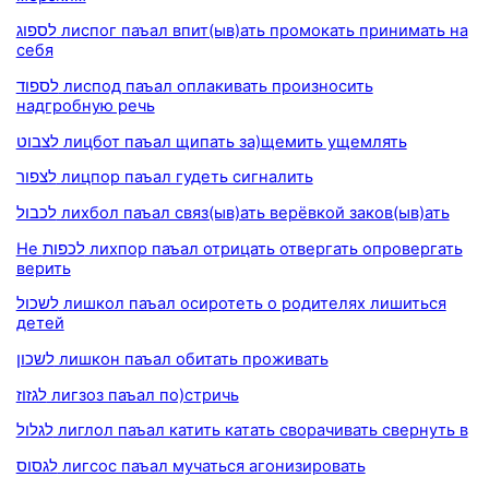
לספוג лиспог паъал впит(ыв)ать промокать принимать на
себя
לספוד лиспод паъал оплакивать произносить
надгробную речь
לצבוט лицбот паъал щипать за)щемить ущемлять
לצפור лицпор паъал гудеть сигналить
לכבול лихбол паъал связ(ыв)ать верёвкой заков(ыв)ать
Не לכפות лихпор паъал отрицать отвергать опровергать
верить
לשכול лишкол паъал осиротеть о родителях лишиться
детей
לשכון лишкон паъал обитать проживать
לגזוז лигзоз паъал по)стричь
לגלול лиглол паъал катить катать сворачивать свернуть в
לגסוס лигсос паъал мучаться агонизировать