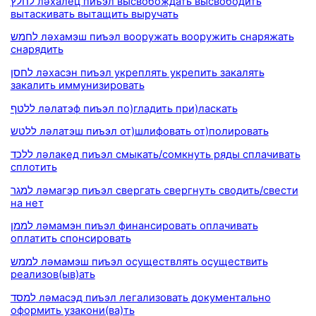
לחלץ ләхалец пиъэл высвобождать высвободить
вытаскивать вытащить выручать
לחמש ләхамэш пиъэл вооружать вооружить снаряжать
снарядить
לחסן ләхасэн пиъэл укреплять укрепить закалять
закалить иммунизировать
ללטף ләлатэф пиъэл по)гладить при)ласкать
ללטש ләлатэш пиъэл от)шлифовать от)полировать
ללכד ләлакед пиъэл смыкать/сомкнуть ряды сплачивать
сплотить
למגר ләмагэр пиъэл свергать свергнуть сводить/свести
на нет
לממן ләмамэн пиъэл финансировать оплачивать
оплатить спонсировать
לממש ләмамэш пиъэл осуществлять осуществить
реализов(ыв)ать
למסד ләмасэд пиъэл легализовать документально
оформить узакони(ва)ть