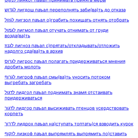
לגדוש лигдош паъал переполнять заби(ва)ть до отказа
לגזול лигзол паъал о)грабить похищать отнять отобрать
לגמול лигмол паъал отучать отнимать от груди
возда(ва)ть
לגנוז лигноз паъал с)прятать/откладывать/отложить
надолго сда(ва)ть в архив
לגרוס лигрос паъал полагать придерживаться мнения
дробить молоть
לגרוף лигроф паъал смы(ва)ть уносить потоком
выгребать загребать
לדגול лидгол паъал поднимать знамя отстаивать
придерживаться
לדגור лидгор паъал высиживать птенцов усердствовать
корпеть
לדרוך лидрох паъал на)ступать топтать(ся взводить курок
לזקוף лизкоф паъал выпрямлять выпрямить по)ставить