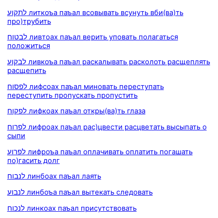
לתקוע литкоъа паъал всовывать всунуть вби(ва)ть
про)трубить
לבטוח ливтоах паъал верить уповать полагаться
положиться
לבקוע ливкоъа паъал раскалывать расколоть расщеплять
расщепить
לפסוח лифсоах паъал миновать переступать
переступить пропускать пропустить
לפקוח лифкоах паъал откры(ва)ть глаза
לפרוח лифроах паъал рас)цвести расцветать высыпать о
сыпи
לפרוע лифроъа паъал оплачивать оплатить погашать
по)гасить долг
לנבוח линбоах паъал лаять
לנבוע линбоъа паъал вытекать следовать
לנכוח линкоах паъал присутствовать