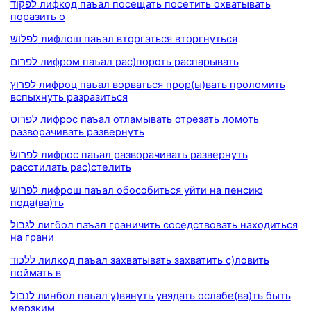
לפקוד лифкод паъал посещать посетить охватывать
поразить о
לפלוש лифлош паъал вторгаться вторгнуться
לפרום лифром паъал рас)пороть распарывать
לפרוץ лифроц паъал ворваться прор(ы)вать проломить
вспыхнуть разразиться
לפרוס лифрос паъал отламывать отрезать ломоть
разворачивать развернуть
לפרושׂ лифрос паъал разворачивать развернуть
расстилать рас)стелить
לפרוש лифрош паъал обособиться уйти на пенсию
пода(ва)ть
לגבול лигбол паъал граничить соседствовать находиться
на грани
ללכוד лилкод паъал захватывать захватить с)ловить
поймать в
לנבול линбол паъал у)вянуть увядать ослабе(ва)ть быть
мерзким