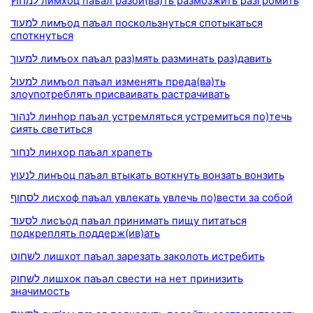
למחוץ лимхоц паъал разби(ва)ть размозжить разгромить
למעוד лимъод паъал поскользнуться спотыкаться
споткнуться
למעוך лимъох паъал раз)мять разминать раз)давить
למעול лимъол паъал изменять преда(ва)ть
злоупотреблять присваивать растрачивать
לנהור линhор паъал устремляться устремиться по)течь
сиять светиться
לנחור линхор паъал храпеть
לנעוץ линъоц паъал втыкать воткнуть вонзать вонзить
לסחוף лисхоф паъал увлекать увлечь по)вести за собой
לסעוד лисъод паъал принимать пищу питаться
подкреплять поддерж(ив)ать
לשחוט лишхот паъал зарезать заколоть истребить
לשחוק лишхок паъал свести на нет принизить
значимость