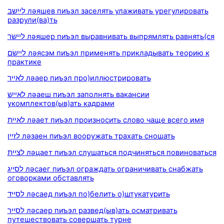
ליישב ләяшев пиъэл заселять улаживать урегулировать
разрули(ва)ть
ליישר ләяшер пиъэл выравнивать выпрямлять равнять(ся
ליישׂם ләясэм пиъэл применять прикладывать теорию к
практике
לאייר ләаер пиъэл про)иллюстрировать
לאייש ләаеш пиъэл заполнять вакансии
укомплектов(ыв)ать кадрами
לאיית ләает пиъэл произносить слово чаще всего имя
לזיין ләзаен пиъэл вооружать трахать сношать
לציית ләцает пиъэл слушаться подчиняться повиноваться
לסייג ләсаег пиъэл ограждать ограничивать снабжать
оговорками обставлять
לסייד ләсаед пиъэл по)белить о)штукатурить
לסייר ләсаер пиъэл развед(ыв)ать осматривать
путешествовать совершать турне