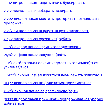
לגרור лигрор паъал тащить влечь буксировать
לזלול лизлол паъал со)жрать пожирать
לסלול лислол паъал мостить проторить прокладывать
проложить
לצלול лицлол паъал нырнуть нырять пикировать
לקצוץ ликцоц паъал срезать от)рубить
לשׂרור лисрор паъал царить господствовать
לפקוק лифкок паъал закупори(ва)ть
לגבור лигбор паъал осилить одолеть увеличи(ва)ться
усили(ва)ться
О לרבוץ лирбоц паъал ложиться лечь лежать животном
לקרוב ликров паъал при)близиться приближаться
לבשול лившол паъал со)зреть поспе(ва)ть
לדבוק лидбок паъал примыкать придерживаться упорно
добиваться