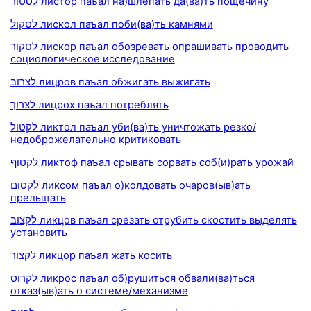
לסטור листор паъал на)шлёпать да(ва)ть пощёчину
לסקול лискол паъал поби(ва)ть камнями
לסקור лискор паъал обозревать опрашивать проводить
социологическое исследование
לצרוב лицров паъал обжигать выжигать
לצרוך лицрох паъал потреблять
לקטול ликтол паъал уби(ва)ть уничтожать резко/
недоброжелательно критиковать
לקטוף ликтоф паъал срывать сорвать соб(и)рать урожай
לקסום ликсом паъал о)колдовать очаров(ыв)ать
прельщать
לקצוב ликцов паъал срезать отрубить скостить выделять
установить
לקצור ликцор паъал жать косить
לקרוס ликрос паъал об)рушиться обвали(ва)ться
отказ(ыв)ать о системе/механизме