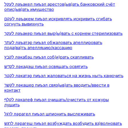
לעקל ләъакел пиъэл арестов(ыв)ать банковский счёт
опис(ыв)ать имущество
לעקם ләъакем пиъэл искривлять искривить сгибать
согнуть вывихнуть
לעקר ләъакер пиъэл выр(ы)вать с корнем стерилизовать
לעתר ләъатэр пиъэл обжаловать апеллировать
пода(ва)ть апелляцию/кассацию
לקבץ ләкабэц пиъэл соб(и)рать скапливать
לקדש ләкадэш пиъэл освящать освятить
לקטר ләкатэр пиъэл жаловаться на жизнь ныть канючить
לקשר ләкашер пиъэл связ(ыв)ать вводить/ввести в
контакт
לקלף ләкалеф пиъэл очищать/очистить от кожуры
лущить
לרגל ләрагел пиъэл шпионить выслеживать
לרגש ләрагеш пиъэл возбуждать возбудить вз)волновать