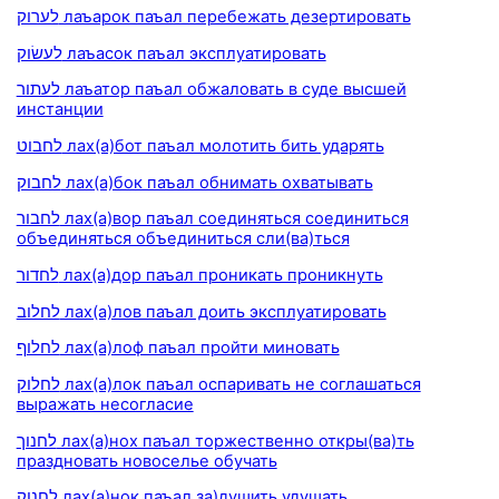
לערוק лаъарок паъал перебежать дезертировать
לעשׂוק лаъасок паъал эксплуатировать
לעתור лаъатор паъал обжаловать в суде высшей
инстанции
לחבוט лах(а)бот паъал молотить бить ударять
לחבוק лах(а)бок паъал обнимать охватывать
לחבור лах(а)вор паъал соединяться соединиться
объединяться объединиться сли(ва)ться
לחדור лах(а)дор паъал проникать проникнуть
לחלוב лах(а)лов паъал доить эксплуатировать
לחלוף лах(а)лоф паъал пройти миновать
לחלוק лах(а)лок паъал оспаривать не соглашаться
выражать несогласие
לחנוך лах(а)нох паъал торжественно откры(ва)ть
праздновать новоселье обучать
לחנוק лах(а)нок паъал за)душить удушать