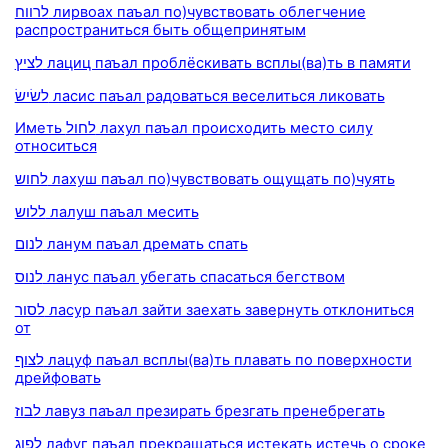
לרווח лирвоах паъал по)чувствовать облегчение
распространиться быть общепринятым
לציץ лациц паъал проблёскивать всплы(ва)ть в памяти
לשׂישׂ ласис паъал радоваться веселиться ликовать
Иметь לחול лахул паъал происходить место силу
относиться
לחוש лахуш паъал по)чувствовать ощущать по)чуять
ללוש лалуш паъал месить
לנום ланум паъал дремать спать
לנוס ланус паъал убегать спасаться бегством
לסור ласур паъал зайти заехать завернуть отклониться
от
לצוף лацуф паъал всплы(ва)ть плавать по поверхности
дрейфовать
לבוז лавуз паъал презирать брезгать пренебрегать
לפוג лафуг паъал прекращаться истекать истечь о сроке