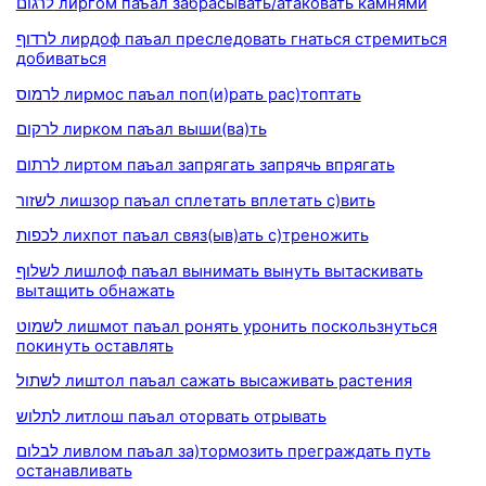
לרגום лиргом паъал забрасывать/атаковать камнями
לרדוף лирдоф паъал преследовать гнаться стремиться
добиваться
לרמוס лирмос паъал поп(и)рать рас)топтать
לרקום лирком паъал выши(ва)ть
לרתום лиртом паъал запрягать запрячь впрягать
לשזור лишзор паъал сплетать вплетать с)вить
לכפות лихпот паъал связ(ыв)ать с)треножить
לשלוף лишлоф паъал вынимать вынуть вытаскивать
вытащить обнажать
לשמוט лишмот паъал ронять уронить поскользнуться
покинуть оставлять
לשתול лиштол паъал сажать высаживать растения
לתלוש литлош паъал оторвать отрывать
לבלום ливлом паъал за)тормозить преграждать путь
останавливать