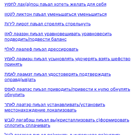
לחפוץ лах(а)поц паъал хотеть желать для себя
לקטון ликтон паъал уменьшаться уменьшиться
לירות лирот паъал стрелять стрельнуть
לאזן ләазэн пиъэл уравновешивать уравновесить
подводить/подвести баланс
לאלף ләалеф пиъэл дрессировать
לאמץ ләамэц пиъэл усыновлять удочерять взять шефство
принять
לאמת ләамэт пиъэл удостоверять подтверждать
оправд(ыв)ать
לאפס ләапэс пиъэл приводить/привести к нулю обнулять
обнулить
לאתר ләатэр пиъэл устанавливать/установить
местонахождение локализовать
לגבש ләгабэш пиъэл вы)кристаллизовать с)формировать
сплотить сплачивать