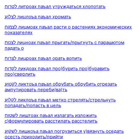
לטרוח литроах паъал утруждаться хлопотать
לצלוע лицлоъа паъал хромать
לצמוח лицмоах паъал расти о растениях экономических
показателях
לצנוח лицноах паъал прыгать/прыгнуть с парашютом
падать о
לצרוח лицроах паъал орать вопить
לקדוח ликдоах паъал про)бурить про)буравить
про)сверлить
לקטוע ликтоъа паъал обрубать обрубить отрезать
ампутировать переби(ва)ть
לקלוע ликлоъа паъал метко стрелять/стрельнуть
попадать/попасть в цель
לשטוח лиштоах паъал излагать изложить
с)формулировать расстилать расстелить
לשקוע лишкоъа паъал погрузиться у)вязнуть оседать
осесть приходить/прийти