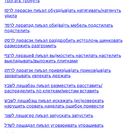
трогать тронуть
לרסן ләрасэн пиъэл обузд(ыв)ать натягивать/натянуть
удила
לרפד ләрапэд пиъэл оби(ва)ть мебель подстилать
подстелить
לרסק ләрасэк пиъэл раз)дробить ис)толочь шинковать
размозжить разгромить
לרצף ләрацеф пиъэл вы)мостить настилать настелить
выкладывать/выложить плитками
לרתק ләратэк пиъэл привяз(ыв)ать приков(ыв)ать
захватывать увлекать держать
לשבץ ләшабэц пиъэл разместить расставить/
распределить по клеткам/местам вставить
לשבש ләшабэш пиъэл искажать,(ис)коверкать
нарушить,сорвать наделать ошибок привести
לשגר ләшагер пиъэл запускать запустить
לשדל ләшадэл пиъэл уговаривать упрашивать