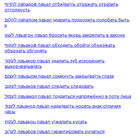
להדוף лаhадоф паъал отби(ва)ть отражать отразить
оттолкнуть
להלום лаhалом паъал ударить подходить подобать быть
к
לעגון лаъагон паъал бросить якорь закрепить в законе
לעקוף лаъакоф паъал обходить обойти объезжать
объехать обгонять
לעקור лаъакор паъал удалить зуб искоренить
выкорчев(ыв)ать
לעצום лаъацом паъал сомкнуть закры(ва)ть глаза
לעקוב лаъаков паъал следить следовать
לעמול лаъамол паъал трудиться напряжённо в поте лица
לענוד лаъанод паъал наде(ва)ть носить знак отличия
часы
לעקוץ лаъакоц паъал у)жалить кусать
לערוב лаъаров паъал гарантировать ручаться