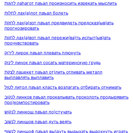
להגות лаhагот паъал произносить изрекать мыслить
לחלות лах(а)лот паъал болеть
לחזות лах(а)зот паъал предвидеть предсказ(ыв)ать
прогнозировать
לחוות лах(а)вот паъал пережи(ва)ть испыт(ыв)ать
прочувствовать
לירוק лирок паъал плевать плюнуть
לינוק линок паъал сосать материнскую грудь
לצקת лацекет паъал от)лить отливать металл
выплавлять выплавить
לטול литол паъал класть возлагать отбирать отнимать
לנקוב линков паъал прокалывать проколоть продырявить
про)компостировать
לנקוש линкош паъал по)стучать
לנשוב линшов паъал дуть веять
לנשוף линшоф паъал вы)дуть выдыхать выдохнуть играть