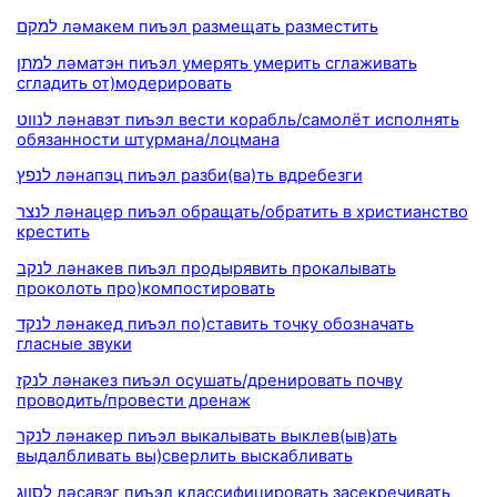
למקם ләмакем пиъэл размещать разместить
למתן ләматэн пиъэл умерять умерить сглаживать
сгладить от)модерировать
לנווט ләнавэт пиъэл вести корабль/самолёт исполнять
обязанности штурмана/лоцмана
לנפץ ләнапэц пиъэл разби(ва)ть вдребезги
לנצר ләнацер пиъэл обращать/обратить в христианство
крестить
לנקב ләнакев пиъэл продырявить прокалывать
проколоть про)компостировать
לנקד ләнакед пиъэл по)ставить точку обозначать
гласные звуки
לנקז ләнакез пиъэл осушать/дренировать почву
проводить/провести дренаж
לנקר ләнакер пиъэл выкалывать выклев(ыв)ать
выдалбливать вы)сверлить выскабливать
לסווג ләсавэг пиъэл классифицировать засекречивать