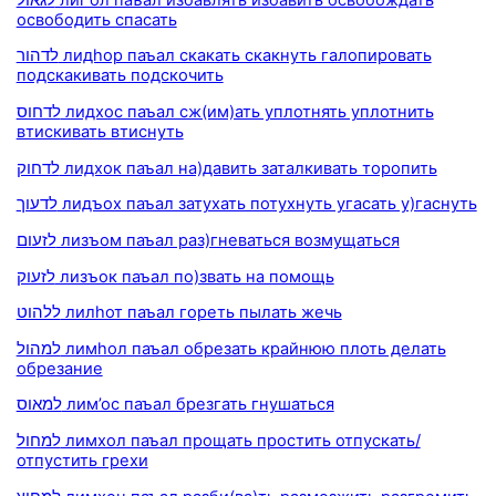
освободить спасать
לדהור лидhор паъал скакать скакнуть галопировать
подскакивать подскочить
לדחוס лидхос паъал сж(им)ать уплотнять уплотнить
втискивать втиснуть
לדחוק лидхок паъал на)давить заталкивать торопить
לדעוך лидъох паъал затухать потухнуть угасать у)гаснуть
לזעום лизъом паъал раз)гневаться возмущаться
לזעוק лизъок паъал по)звать на помощь
ללהוט лилhот паъал гореть пылать жечь
למהול лимhол паъал обрезать крайнюю плоть делать
обрезание
למאוס лим’ос паъал брезгать гнушаться
למחול лимхол паъал прощать простить отпускать/
отпустить грехи