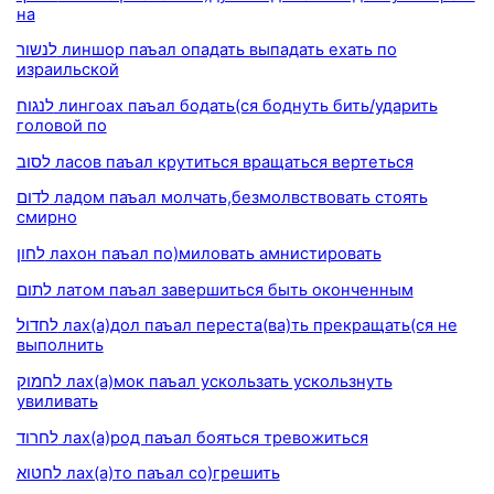
на
לנשור линшор паъал опадать выпадать ехать по
израильской
לנגוח лингоах паъал бодать(ся боднуть бить/ударить
головой по
לסוב ласов паъал крутиться вращаться вертеться
לדום ладом паъал молчать,безмолвствовать стоять
смирно
לחון лахон паъал по)миловать амнистировать
לתום латом паъал завершиться быть оконченным
לחדול лах(а)дол паъал переста(ва)ть прекращать(ся не
выполнить
לחמוק лах(а)мок паъал ускользать ускользнуть
увиливать
לחרוד лах(а)род паъал бояться тревожиться
לחטוא лах(а)то паъал со)грешить