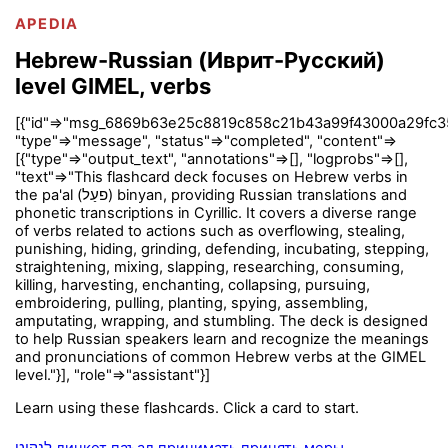
APEDIA
Hebrew-Russian (Иврит-Русский)
level GIMEL, verbs
[{"id"=>"msg_6869b63e25c8819c858c21b43a99f43000a29fc3
"type"=>"message", "status"=>"completed", "content"=>
[{"type"=>"output_text", "annotations"=>[], "logprobs"=>[],
"text"=>"This flashcard deck focuses on Hebrew verbs in
the pa'al (פעַל) binyan, providing Russian translations and
phonetic transcriptions in Cyrillic. It covers a diverse range
of verbs related to actions such as overflowing, stealing,
punishing, hiding, grinding, defending, incubating, stepping,
straightening, mixing, slapping, researching, consuming,
killing, harvesting, enchanting, collapsing, pursuing,
embroidering, pulling, planting, spying, assembling,
amputating, wrapping, and stumbling. The deck is designed
to help Russian speakers learn and recognize the meanings
and pronunciations of common Hebrew verbs at the GIMEL
level."}], "role"=>"assistant"}]
Learn using these flashcards. Click a card to start.
לנקוט линкот паъал принимать принять меры