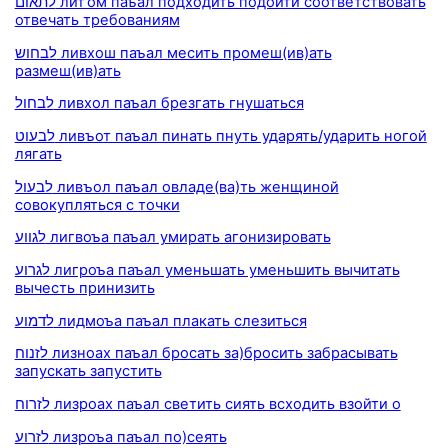
לתאום лит’ом паъал подходить подойти соответствовать
отвечать требованиям
לבחוש ливхош паъал месить промеш(ив)ать
размеш(ив)ать
לבחול ливхол паъал брезгать гнушаться
לבעוט ливъот паъал пинать пнуть ударять/ударить ногой
лягать
לבעול ливъол паъал овладе(ва)ть женщиной
совокупляться с точки
לגווע лигвоъа паъал умирать агонизировать
לגרוע лигроъа паъал уменьшать уменьшить вычитать
вычесть принизить
לדמוע лидмоъа паъал плакать слезиться
לזנוח лизноах паъал бросать за)бросить забрасывать
запускать запустить
לזרוח лизроах паъал светить сиять всходить взойти о
לזרוע лизроъа паъал по)сеять