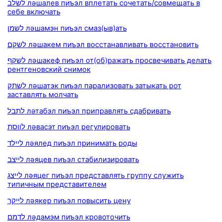
לשלב ләшалев пиъэл вплетать сочетать/совмещать в
себе включать
לשמן ләшамэн пиъэл смаз(ыв)ать
לשקם ләшакем пиъэл восстанавливать восстановить
לשקף ләшакеф пиъэл от(об)ражать просвечивать делать
рентгеновский снимок
לשתק ләшатэк пиъэл парализовать затыкать рот
заставлять молчать
לתבל ләтабэл пиъэл приправлять сдабривать
לווסת ләвасэт пиъэл регулировать
ליילד ләялед пиъэл принимать роды
לייצב ләяцев пиъэл стабилизировать
לייצג ләяцег пиъэл представлять группу служить
типичным представителем
לייקר ләякер пиъэл повысить цену
לדמם ләдамэм пиъэл кровоточить