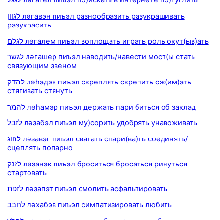
לגגל ләгагел пиъэл по)искать в интернете по)гуглить
לגוון ләгавэн пиъэл разнообразить разукрашивать
разукрасить
לגלם ләгалем пиъэл воплощать играть роль окут(ыв)ать
לגשר ләгашер пиъэл наводить/навести мост(ы стать
связующим звеном
להדק ләhадэк пиъэл скреплять скрепить сж(им)ать
стягивать стянуть
להמר ләhамэр пиъэл держать пари биться об заклад
לזבל ләзабэл пиъэл му)сорить удобрять унавоживать
לזווג ләзавэг пиъэл сватать спари(ва)ть соединять/
сцеплять попарно
לזנק ләзанэк пиъэл броситься бросаться ринуться
стартовать
לזפת ләзапэт пиъэл смолить асфальтировать
לחבב ләхабэв пиъэл симпатизировать любить