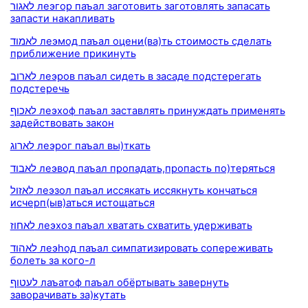
לאגור леэгор паъал заготовить заготовлять запасать
запасти накапливать
לאמוד леэмод паъал оцени(ва)ть стоимость сделать
приближение прикинуть
לארוב леэров паъал сидеть в засаде подстерегать
подстеречь
לאכוף леэхоф паъал заставлять принуждать применять
задействовать закон
לארוג леэрог паъал вы)ткать
לאבוד леэвод паъал пропадать,пропасть по)теряться
לאזול леэзол паъал иссякать иссякнуть кончаться
исчерп(ыв)аться истощаться
לאחוז леэхоз паъал хватать схватить удерживать
לאהוד леэhод паъал симпатизировать сопереживать
болеть за кого-л
לעטוף лаъатоф паъал обёртывать завернуть
заворачивать за)кутать