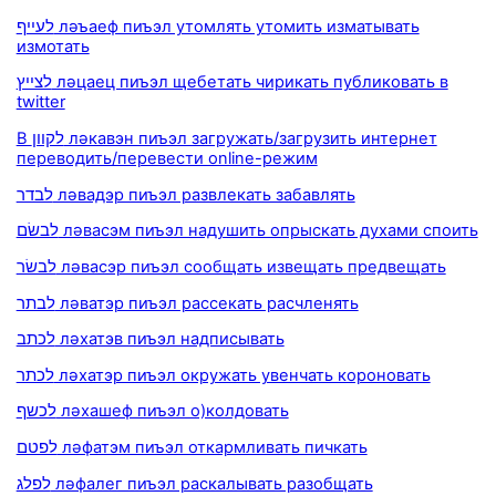
לעייף ләъаеф пиъэл утомлять утомить изматывать
измотать
לצייץ ләцаец пиъэл щебетать чирикать публиковать в
twitter
В לקוון ләкавэн пиъэл загружать/загрузить интернет
переводить/перевести online-режим
לבדר ләвадэр пиъэл развлекать забавлять
לבשׂם ләвасэм пиъэл надушить опрыскать духами споить
לבשׂר ләвасэр пиъэл сообщать извещать предвещать
לבתר ләватэр пиъэл рассекать расчленять
לכתב ләхатэв пиъэл надписывать
לכתר ләхатэр пиъэл окружать увенчать короновать
לכשף ләхашеф пиъэл о)колдовать
לפטם ләфатэм пиъэл откармливать пичкать
לפלג ләфалег пиъэл раскалывать разобщать