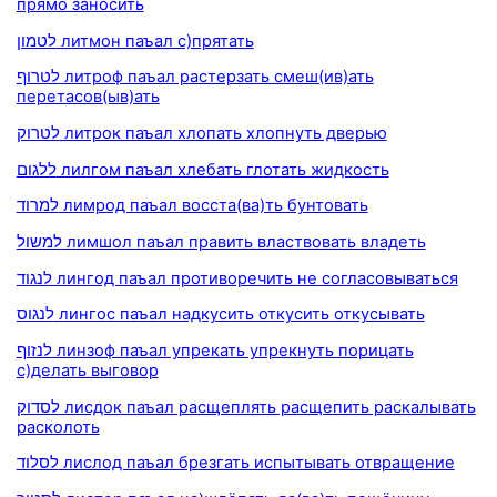
прямо заносить
לטמון литмон паъал с)прятать
לטרוף литроф паъал растерзать смеш(ив)ать
перетасов(ыв)ать
לטרוק литрок паъал хлопать хлопнуть дверью
ללגום лилгом паъал хлебать глотать жидкость
למרוד лимрод паъал восста(ва)ть бунтовать
למשול лимшол паъал править властвовать владеть
לנגוד лингод паъал противоречить не согласовываться
לנגוס лингос паъал надкусить откусить откусывать
לנזוף линзоф паъал упрекать упрекнуть порицать
с)делать выговор
לסדוק лисдок паъал расщеплять расщепить раскалывать
расколоть
לסלוד лислод паъал брезгать испытывать отвращение