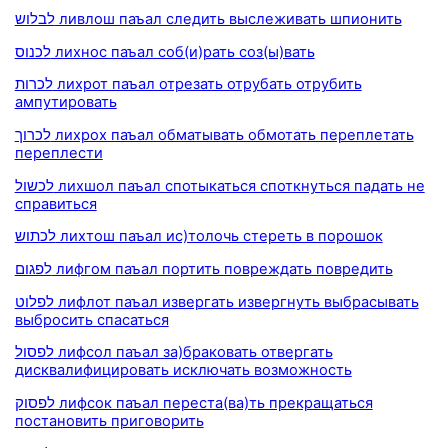
לבלוש ливлош паъал следить выслеживать шпионить
לכנוס лихнос паъал соб(и)рать соз(ы)вать
לכרות лихрот паъал отрезать отрубать отрубить
ампутировать
לכרוך лихрох паъал обматывать обмотать переплетать
переплести
לכשול лихшол паъал спотыкаться споткнуться падать не
справиться
לכתוש лихтош паъал ис)толочь стереть в порошок
לפגום лифгом паъал портить повреждать повредить
לפלוט лифлот паъал извергать извергнуть выбрасывать
выбросить спасаться
לפסול лифсол паъал за)браковать отвергать
дисквалифицировать исключать возможность
לפסוק лифсок паъал переста(ва)ть прекращаться
постановить приговорить