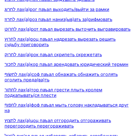
לחרוג лах(а)рог паъал выходить/выйти за рамки
לחרוז лах(а)роз паъал наниз(ыв)ать за)рифмовать
לחרוט лах(а)рот паъал вырезать выточить выгравировать
לחרוץ лах(а)роц паъал надрезать вырезать решить
судьбу приговорить
לחרוק лах(а)рок паъал скрипеть скрежетать
לחכור лах(а)кор паъал арендовать юридический термин
לחשׂוף лах(а)соф паъал обнажать обнажить оголять
оголить преда(ва)ть
לחתור лах(а)тор паъал грести плыть кролем
подкапывать(ся плести
לחפוף лах(а)фоф паъал мыть голову накладываться друг
на
לחצוץ лах(а)цоц паъал отгородить отгораживать
перегородить перегораживать
לגאול лиг’ол паъал избавлять избавить освобождать