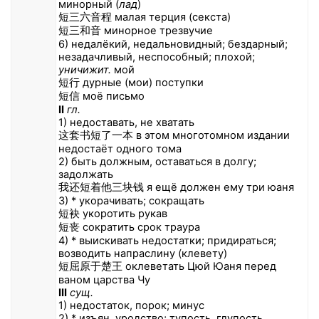
минорный (
лад
)
短三六音程 малая терция (секста)
短三和音 минорное трезвучие
6) недалёкий, недальновидный; бездарный;
незадачливый, неспособный; плохой;
уничижит.
мой
短行 дурные (мои) поступки
短信 моё письмо
II
гл.
1) недоставать, не хватать
这套书短了一本 в этом многотомном издании
недостаёт одного тома
2) быть должным, оставаться в долгу;
задолжать
我还短着他三块钱 я ещё должен ему три юаня
3) * укорачивать; сокращать
短袂 укоротить рукав
短丧 сократить срок траура
4) * выискивать недостатки; придираться;
возводить напраслину (клевету)
短屈原于楚王 оклеветать Цюй Юаня перед
ваном царства Чу
III
сущ.
1) недостаток, порок; минус
2) * изъян, уродство; тупость, глупость