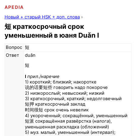
APEDIA
Новый + старый HSK + доп. слова
短 краткосрочный срок
уменьшенный в юаня Duǎn I
Вопрос
短
Ответ
duǎn
短
I
прил./наречие
1) короткий; близкий; накоротке
说的话要短些 говорить надо покороче
2) низкорослый; невысокий; низкий
3) краткосрочный, краткий; недолговечный
短押 краткосрочный заклад
时间很短 срок очень невелик
4) укороченный; сокращённый, уменьшенный
短派 сокращённая развёрстка (
налога
),
уменьшенная раскладка (
обложений
)
5)
муз.
малый, уменьшенный (
интервал
);