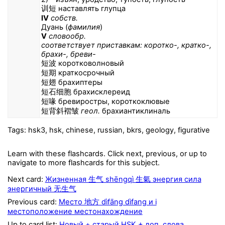
训短 наставлять глупца
IV
собств.
Дуань (
фамилия
)
V
словообр.
соответствует приставкам: коротко-, кратко-,
брахи-, бреви-
短波 коротковолновый
短期 краткосрочный
短翅 брахиптеры
短石细胞 брахисклереид
短喙 бревиростры, короткоклювые
短背斜褶皱
геол.
брахиантиклиналь
Tags: hsk3, hsk, chinese, russian, bkrs, geology, figurative
Learn with these flashcards. Click next, previous, or up to
navigate to more flashcards for this subject.
Next card:
Жизненная 生气 shēngqì 生氣 энергия сила
энергичный 无生气
Previous card:
Место 地方 dìfāng dìfang и i
местоположение местонахождение
Up to card list:
Новый + старый HSK + доп. слова