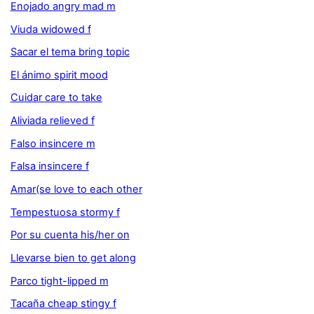
Enojado angry mad m
Viuda widowed f
Sacar el tema bring topic
El ánimo spirit mood
Cuidar care to take
Aliviada relieved f
Falso insincere m
Falsa insincere f
Amar(se love to each other
Tempestuosa stormy f
Por su cuenta his/her on
Llevarse bien to get along
Parco tight-lipped m
Tacaña cheap stingy f