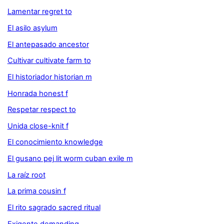
Lamentar regret to
El asilo asylum
El antepasado ancestor
Cultivar cultivate farm to
El historiador historian m
Honrada honest f
Respetar respect to
Unida close-knit f
El conocimiento knowledge
El gusano pej lit worm cuban exile m
La raíz root
La prima cousin f
El rito sagrado sacred ritual
Exigente demanding