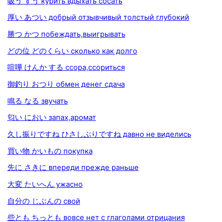
吸う すう курить вдыхать сосать
厚い あつい добрый отзывчивый толстый глубокий
勝つ かつ побеждать,выигрывать
どの位 どのくらい сколько как долго
喧嘩 けんか する ссора,ссориться
御釣り おつり обмен денег сдача
鳴る なる звучать
匂い におい запах,аромат
久し振りですね ひさしぶりですね давно не виделись
買い物 かいもの покупка
先に さきに впереди прежде раньше
大変 たいへん ужасно
自分の じぶんの свой
些とも ちっとも вовсе нет с глаголами отрицания