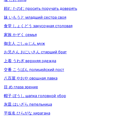
頼む たのむ просить поручать доверять
妹 いもうと младший сестра своя
食堂 しょくどう закусочная столовая
家族 かぞく семья
御主人 ごしゅじん муж
お兄さん おにいさん старший брат
上着 うわぎ верхняя одежда
交番 こうばん полицейский пост
八百屋 やおや овощная лавка
目 め глаза зрение
帽子 ぼうし шапка головной убор
灰皿 はいざら пепельница
平仮名 ひらがな хирагана