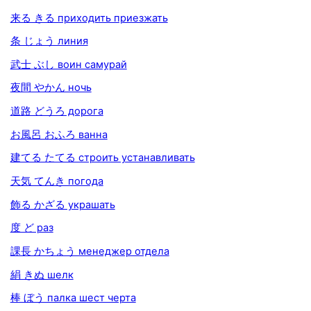
来る きる приходить приезжать
条 じょう линия
武士 ぶし воин самурай
夜間 やかん ночь
道路 どうろ дорога
お風呂 おふろ ванна
建てる たてる строить устанавливать
天気 てんき погода
飾る かざる украшать
度 ど раз
課長 かちょう менеджер отдела
絹 きぬ шелк
棒 ぼう палка шест черта