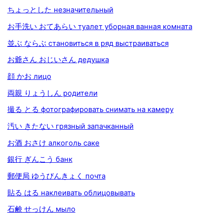
ちょっとした незначительный
お手洗い おてあらい туалет уборная ванная комната
並ぶ ならぶ становиться в ряд выстраиваться
お爺さん おじいさん дедушка
顔 かお лицо
両親 りょうしん родители
撮る とる фотографировать снимать на камеру
汚い きたない грязный запачканный
お酒 おさけ алкоголь саке
銀行 ぎんこう банк
郵便局 ゆうびんきょく почта
貼る はる наклеивать облицовывать
石鹸 せっけん мыло