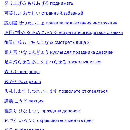
盛り上げる もりあげる поднимать
可笑しい おかしい странный,забавный
説明書 せつめいしょ правила пользования инструкция
お目に掛かる おめにかかる встретиться видеться с кем-л
御覧に成る ごらんになる смотреть лица 2
雛人形 ひなにんぎょう куклы для праздника девочек
足を滑らせる あしをすべらせる поскользнуться
森 もり лес роща
鏡 かがみ зеркало
失礼します しつれいします позвольте откланяться
講義 こうぎ лекция
雛祭り ひなまつり праздник девочек
色づく いろづく окрашиваться менять цвет