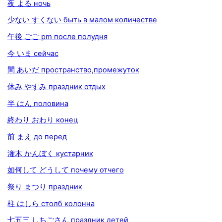
夜 よる ночь
少ない すくない быть в малом количестве
午後 ごご pm после полудня
今 いま сейчас
間 あいだ пространство,промежуток
休み やすみ праздник отдых
半 はん половина
終わり おわり конец
前 まえ до перед
潅木 かんぼく кустарник
如何して どうして почему отчего
祭り まつり праздник
柱 はしら столб колонна
七五三 しちごさん праздник детей