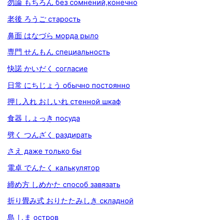
勿論 もちろん без сомнений,конечно
老後 ろうご старость
鼻面 はなづら морда рыло
専門 せんもん специальность
快諾 かいだく согласие
日常 にちじょう обычно постоянно
押し入れ おしいれ стенной шкаф
食器 しょっき посуда
劈く つんざく раздирать
さえ даже только бы
電卓 でんたく калькулятор
締め方 しめかた способ завязать
折り畳み式 おりたたみしき складной
島 しま остров