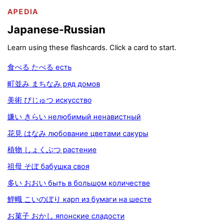
APEDIA
Japanese-Russian
Learn using these flashcards. Click a card to start.
食べる たべる есть
町並み まちなみ ряд домов
美術 びじゅつ искусство
嫌い きらい нелюбимый ненавистный
花見 はなみ любование цветами сакуры
植物 しょくぶつ растение
祖母 そぼ бабушка своя
多い おおい быть в большом количестве
鯉幟 こいのぼり карп из бумаги на шесте
お菓子 おかし японские сладости