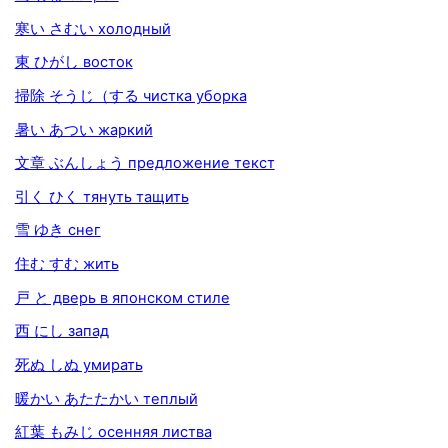
寒い さむい холодный
東 ひがし восток
掃除 そうじ（する чистка уборка
暑い あつい жаркий
文章 ぶんしょう предложение текст
引く ひく тянуть тащить
雪 ゆき снег
住む すむ жить
戸 と дверь в японском стиле
西 にし запад
死ぬ しぬ умирать
暖かい あたたかい теплый
紅葉 もみじ осенняя листва