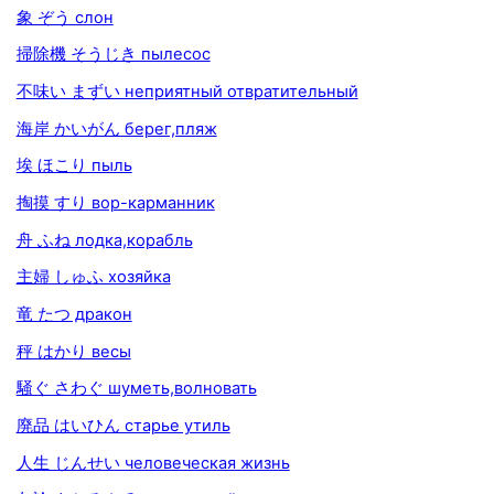
象 ぞう слон
掃除機 そうじき пылесос
不味い まずい неприятный отвратительный
海岸 かいがん берег,пляж
埃 ほこり пыль
掏摸 すり вор-карманник
舟 ふね лодка,корабль
主婦 しゅふ хозяйка
竜 たつ дракон
秤 はかり весы
騒ぐ さわぐ шуметь,волновать
廃品 はいひん старье утиль
人生 じんせい человеческая жизнь