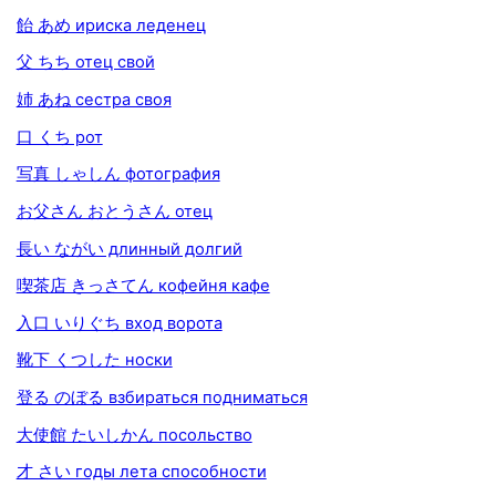
飴 あめ ириска леденец
父 ちち отец свой
姉 あね сестра своя
口 くち рот
写真 しゃしん фотография
お父さん おとうさん отец
長い ながい длинный долгий
喫茶店 きっさてん кофейня кафе
入口 いりぐち вход ворота
靴下 くつした носки
登る のぼる взбираться подниматься
大使館 たいしかん посольство
才 さい годы лета способности