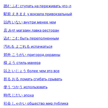
踏む ふむ ступать на переживать что-л
駅前 えきまえ у вокзала привокзальный
以内 いない внутри менее чем
店 みせ магазин лавка ресторан
込む こむ быть переполненным
汚れる よごれる испачкаться
郊外 こうがい пригород,окраины
様 よう стиль,манера
以上 いじょう более чем это все
折る おる ломать,сгибать,срывать
使う つかう использовать
時代 じだい эпоха
社会 しゃかい общество мир публика