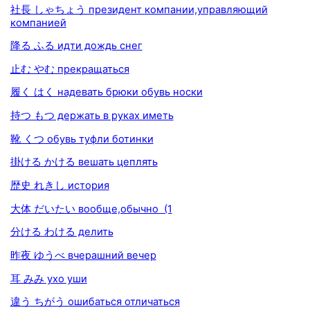
社長 しゃちょう президент компании,управляющий
компанией
降る ふる идти дождь снег
止む やむ прекращаться
履く はく надевать брюки обувь носки
持つ もつ держать в руках иметь
靴 くつ обувь туфли ботинки
掛ける かける вешать цеплять
歴史 れきし история
大体 だいたい вообще,обычно (1
分ける わける делить
昨夜 ゆうべ вчерашний вечер
耳 みみ ухо уши
違う ちがう ошибаться отличаться