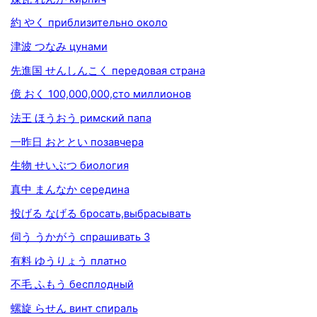
約 やく приблизительно около
津波 つなみ цунами
先進国 せんしんこく передовая страна
億 おく 100,000,000,сто миллионов
法王 ほうおう римский папа
一昨日 おととい позавчера
生物 せいぶつ биология
真中 まんなか середина
投げる なげる бросать,выбрасывать
伺う うかがう спрашивать 3
有料 ゆうりょう платно
不毛 ふもう бесплодный
螺旋 らせん винт спираль