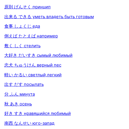
原則 げんそく принцип
出来る できる уметь владеть быть готовым
食事 しょくじ еда
例えば たとえば например
敷く しく стелить
大好き だいすき сымый любимый
忠犬 ちゅうけん верный пес
軽い かるい светлый,легкий
出す だす посылать
分 ふん минута
秋 あき осень
好き すき нравящийся любимый
南西 なんせい юго-запад