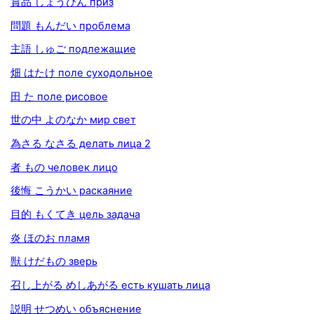
賞品 しょうひん приз
問題 もんだい проблема
主語 しゅご подлежащие
畑 はたけ поле суходольное
田 た поле рисовое
世の中 よのなか мир свет
為さる なさる делать лица 2
者 もの человек лицо
後悔 こうかい раскаяние
目的 もくてき цель задача
炎 ほのお пламя
獣 けだもの зверь
召し上がる めしあがる есть кушать лица
説明 せつめい объяснение