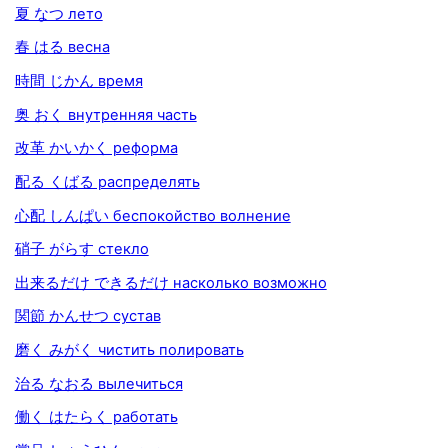
夏 なつ лето
春 はる весна
時間 じかん время
奥 おく внутренняя часть
改革 かいかく реформа
配る くばる распределять
心配 しんぱい беспокойство волнение
硝子 がらす стекло
出来るだけ できるだけ насколько возможно
関節 かんせつ сустав
磨く みがく чистить полировать
治る なおる вылечиться
働く はたらく работать