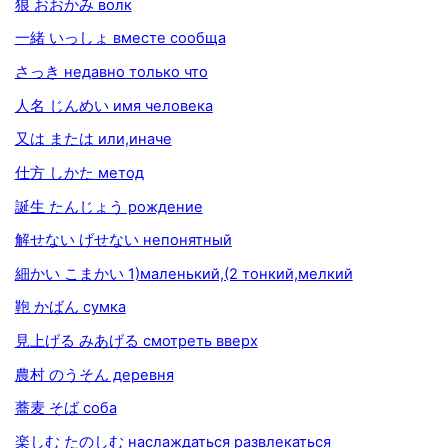
狼 おおかみ волк
一緒 いっしょ вместе сообща
さっき недавно только что
人名 じんめい имя человека
又は または или,иначе
仕方 しかた метод
誕生 たんじょう рождение
解せない げせない непонятный
細かい こまかい 1)маленький,(2 тонкий,мелкий
鞄 かばん сумка
見上げる みあげる смотреть вверх
農村 のうそん деревня
蕎麦 そば соба
楽しむ たのしむ наслаждаться развлекаться