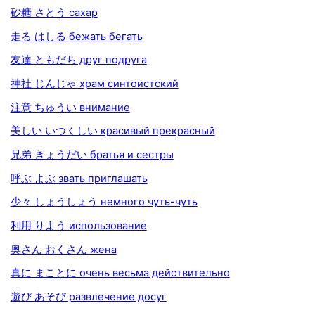
砂糖 さとう сахар
走る はしる бежать бегать
友達 ともだち друг подруга
神社 じんじゃ храм синтоистский
注意 ちゅうい внимание
美しい いつくしい красивый прекрасный
兄弟 きょうだい братья и сестры
呼ぶ よぶ звать приглашать
少々 しょうしょう немного чуть-чуть
利用 りよう использование
奥さん おくさん жена
真に まことに очень весьма действительно
遊び あそび развлечение досуг