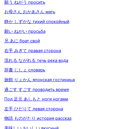
願う ねがう просить
お母さん おかあさん мать
静か しずかな тихий спокойный
願い ねがい просьба
兄 あに брат свой
右手 みぎて правая сторона
流れる ながれる течь река вода
辞書 じしょ словарь
旅館 りょかん японская гостиница
過ごす すごす проводить время
Под 足元 あしもと ноги ногами
左手 ひだりて левая сторона
物語 ものがたり история рассказ
美味しい おいしい вкусный