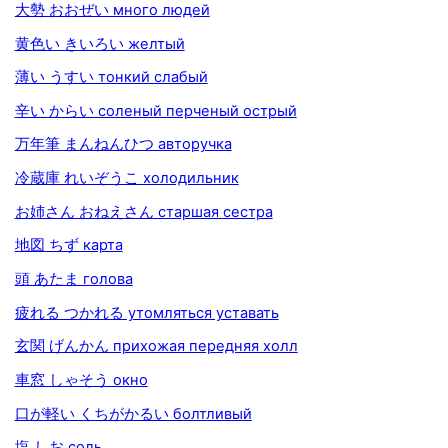
大勢 おおぜい много людей
黄色い きいろい желтый
薄い うすい тонкий слабый
辛い からい соленый перченый острый
万年筆 まんねんひつ авторучка
冷蔵庫 れいぞうこ холодильник
お姉さん おねえさん старшая сестра
地図 ちず карта
頭 あたま голова
疲れる つかれる утомляться уставать
玄関 げんかん прихожая передняя холл
車窓 しゃそう окно
口が軽い くちがかるい болтливый
塩 しお соль