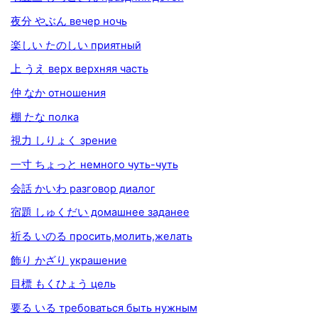
夜分 やぶん вечер ночь
楽しい たのしい приятный
上 うえ верх верхняя часть
仲 なか отношения
棚 たな полка
視力 しりょく зрение
一寸 ちょっと немного чуть-чуть
会話 かいわ разговор диалог
宿題 しゅくだい домашнее заданее
祈る いのる просить,молить,желать
飾り かざり украшение
目標 もくひょう цель
要る いる требоваться быть нужным