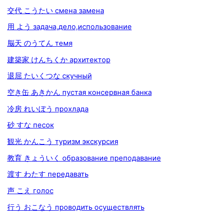
交代 こうたい смена замена
用 よう задача,дело,использование
脳天 のうてん темя
建築家 けんちくか архитектор
退屈 たいくつな скучный
空き缶 あきかん пустая консервная банка
冷房 れいぼう прохлада
砂 すな песок
観光 かんこう туризм экскурсия
教育 きょういく образование преподавание
渡す わたす передавать
声 こえ голос
行う おこなう проводить осуществлять