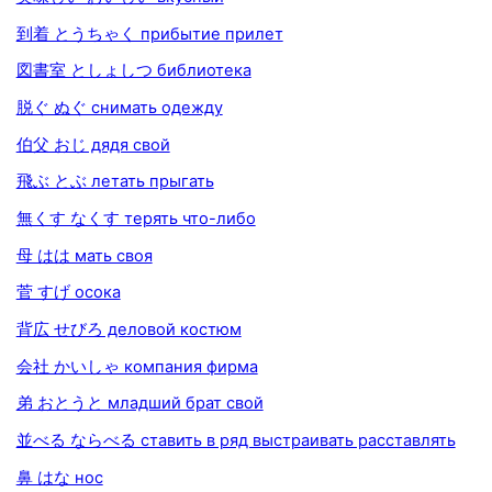
到着 とうちゃく прибытие прилет
図書室 としょしつ библиотека
脱ぐ ぬぐ снимать одежду
伯父 おじ дядя свой
飛ぶ とぶ летать прыгать
無くす なくす терять что-либо
母 はは мать своя
菅 すげ осока
背広 せびろ деловой костюм
会社 かいしゃ компания фирма
弟 おとうと младший брат свой
並べる ならべる ставить в ряд выстраивать расставлять
鼻 はな нос