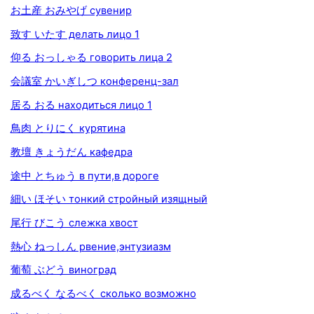
お土産 おみやげ сувенир
致す いたす делать лицо 1
仰る おっしゃる говорить лица 2
会議室 かいぎしつ конференц-зал
居る おる находиться лицо 1
鳥肉 とりにく курятина
教壇 きょうだん кафедра
途中 とちゅう в пути,в дороге
細い ほそい тонкий стройный изящный
尾行 びこう слежка хвост
熱心 ねっしん рвение,энтузиазм
葡萄 ぶどう виноград
成るべく なるべく сколько возможно