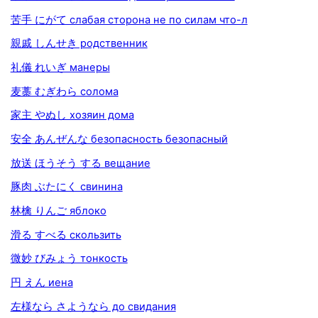
苦手 にがて слабая сторона не по силам что-л
親戚 しんせき родственник
礼儀 れいぎ манеры
麦藁 むぎわら солома
家主 やぬし хозяин дома
安全 あんぜんな безопасность безопасный
放送 ほうそう する вещание
豚肉 ぶたにく свинина
林檎 りんご яблоко
滑る すべる скользить
微妙 びみょう тонкость
円 えん иена
左様なら さようなら до свидания