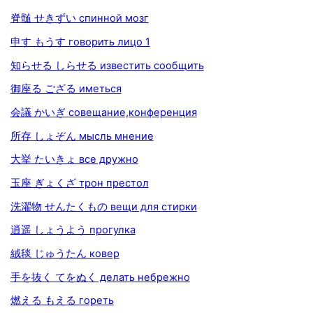
脊髄 せきずい спинной мозг
申す もうす говорить лицо 1
知らせる しらせる известить сообщить
御座る ござる иметься
会議 かいぎ совещание,конференция
所存 しょぞん мысль мнение
大挙 たいきょ все дружно
玉座 ぎょくざ трон престол
洗濯物 せんたくもの вещи для стирки
逍遥 しょうよう прогулка
絨毯 じゅうたん ковер
手を抜く てをぬく делать небрежно
燃える もえる гореть