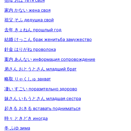
伯母 おば тётя своя
家内 かない жена своя
祖父 そふ дедушка свой
去年 きょねん прошлый год
結婚 けっこん брак женитьба замужество
針金 はりがね проволока
案内 あんない информация сопровождение
弟さん おとうとさん младший брат
略取 りゃくしゅ захват
凄い すごい поразительно здорово
妹さん いもうとさん младшая сестра
起きる おきる вставать подниматься
時々 ときどき иногда
冬 ふゆ зима