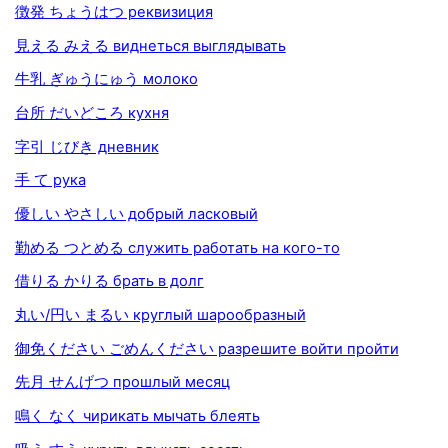
徴発 ちょうはつ реквизиция
見える みえる виднеться выглядывать
牛乳 ぎゅうにゅう молоко
台所 だいどころ кухня
字引 じびき дневник
手 て рука
優しい やさしい добрый ласковый
勤める つとめる служить работать на кого-то
借りる かりる брать в долг
丸い/円い まるい круглый шарообразный
御免ください ごめんください разрешите войти пройти
先月 せんげつ прошлый месяц
鳴く なく чирикать мычать блеять