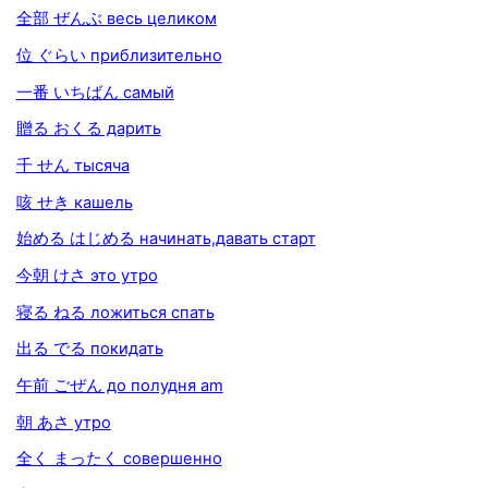
全部 ぜんぶ весь целиком
位 ぐらい приблизительно
一番 いちばん самый
贈る おくる дарить
千 せん тысяча
咳 せき кашель
始める はじめる начинать,давать старт
今朝 けさ это утро
寝る ねる ложиться спать
出る でる покидать
午前 ごぜん до полудня am
朝 あさ утро
全く まったく совершенно