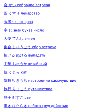
会 かい собрание встреча
薬 くすり лекарство
医者 いしゃ врач
字 じ знак буква число
天使 てんし ангел
集合 しゅうごう сбор встреча
抜ける ぬける выпадать
中華 ちゅうか китайский
鯨 くじら кит
気持ち きもち настроение самочувствие
旅行 りょこう путешествие
息子 むすこ сын
働き はたらき работа труд действие