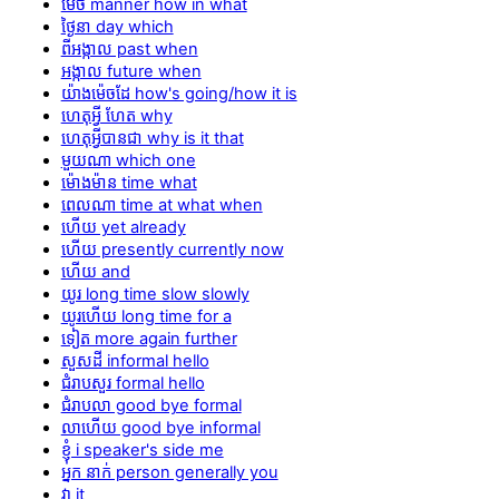
ម៉េច manner how in what
ថ្ងៃនា day which
ពីអង្កាល past when
អង្កាល future when
យ៉ាងម៉េចដែ how's going​/how it is
ហេតុអ្វី ហែត why
ហេតុអ្វីបានជា why is it that
មួយណា which one
ម៉ោងម៉ាន time what
ពេលណា time at what when
ហើយ yet already
ហើយ presently currently now
ហើយ and
យូរ long time slow slowly
យូរហើយ long time for a
ទៀត more again further
សួសដី informal hello
ជំរាបសួរ formal hello
ជំរាបលា good bye formal
លាហើយ good bye informal
ខ្ញុំ i speaker's side me
អ្នក នាក់ person generally you
វា it