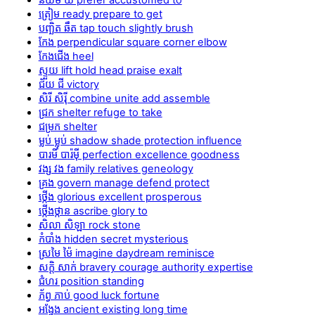
ត្រៀម ready prepare to get
បញ្ឆិត ឆឹត tap touch slightly brush
កែង perpendicular square corner elbow
កែងជើង heel
ស្ទួយ lift hold head praise exalt
ជ័យ ជី victory
សិរី សិរ៉ី combine unite add assemble
ជ្រក shelter refuge to take
ជម្រក shelter
ម្លប់ ម្លុប់ shadow shade protection influence
បារមី បារ៉ម៉ី perfection excellence goodness
វង្ស វង family relatives geneology
គ្រង govern manage defend protect
ថ្កើង glorious excellent prosperous
ថ្កើងថ្កាន ascribe glory to
សិលា សិឡា rock stone
កំបាំង hidden secret mysterious
ស្រមៃ ម៉ៃ imagine daydream reminisce
សក្តិ សាក់ bravery courage authority expertise
ជំហរ position standing
ភ័ព្វ ភាប់ good luck fortune
អង្វែង ancient existing long time