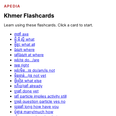
APEDIA
Khmer Flashcards
Learn using these flashcards. Click a card to start.
ពូថៅ axe
អ្វី អី ស្អី what
អ្វីខ្លះ what all
ឯណា where
នៅឯណា at where
អត់/ទេ do…/are
មេន right
អត់/មិន...ទេ do/am/is not
មិនទាន់...(ទេ not yet
អ្វីទៀត what else
ហើយ)នៅ already
ឬនៅ done yet
នៅ particle implies activity still
ឬអត់ question particle yes no
យូរនៅ long how have you
ប៉ុន្មាន many/much how