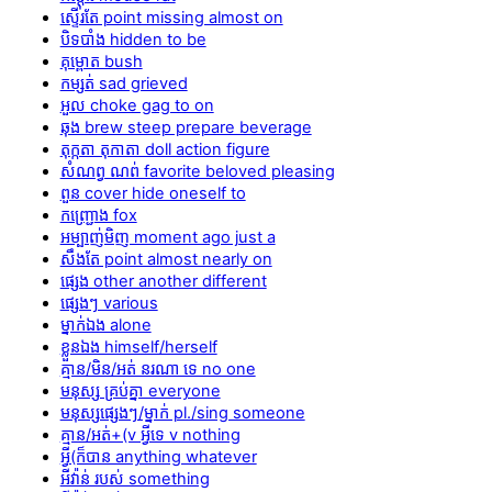
ស្ទើរតែ point missing almost on
បិទបាំង hidden to be
គុម្ពោត bush
កម្សត់ sad grieved
អួល choke gag to on
ឆុង brew steep prepare beverage
តុក្កតា តុកាតា doll action figure
សំណព្វ ណព់ favorite beloved pleasing
ពួន cover hide oneself to
កញ្ជ្រោង fox
អម្បាញ់មិញ moment ago just a
សឹងតែ point almost nearly on
ផ្សេង other another different
ផ្សេងៗ various
ម្នាក់ឯង alone
ខ្លួនឯង himself/herself
គ្មាន​/មិន/អត់ នរណា ទេ no one
មនុស្ស គ្រប់គ្នា everyone
មនុស្សផ្សេងៗ/ម្នាក់ pl./sing someone
គ្មាន​/អត់+(v អ្វីទេ v nothing
អ្វី(ក៏បាន anything whatever
អីវ៉ាន់ របស់ something