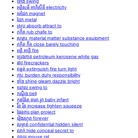
ទោង swing
អគ្គិសនី អាគិសឹនី electricity
មេដែក magnet
ដែក metal
ស្រូប absorb attract to
កកិត rub chafe to
សម្ភារៈ material matter substance equipment
កកិត កឹត close barely touching
អគ្គិ អាគ្គិ fire
ប្រេងកាត petroleum kerosene white gas
ផាវ firecrackers
ពន្លត់ extinguish fire turn light
ភារៈ burden duty responsibility
ចាំង shine gleam dazzle bright
យោល swing to
កណ្ដឹង bell
កូនង៉ែត ទារក រួក baby infant
រឹត រ៉ឹត increase tighten squeeze
ផែនការ plan project
រៀងរហូត forever
សម្ងាត់ confidential hidden silent
លាក់ hide conceal secret to
កណ្ដុរ mouse rat