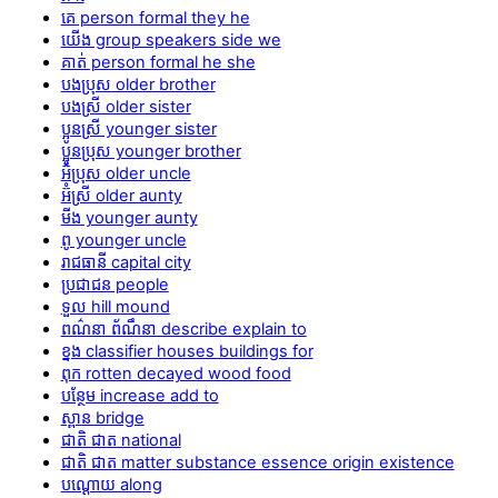
គេ person formal they he
យើង group speakers side we
គាត់ person formal he she
បងប្រុស older brother
បងស្រី older sister
ប្អូនស្រី younger sister
ប្អូនប្រុស younger brother
អ៊ំប្រុស older uncle
អ៊ំស្រី older aunty
មីង younger aunty
ពូ younger uncle
រាជធានី capital city
ប្រជាជន people
ទួល hill mound
ពណ៌នា ព័ណឹនា describe explain to
ខ្នង classifier houses buildings for
ពុក rotten decayed wood food
បន្ថែម increase add to
ស្ពាន bridge
ជាតិ ជាត national
ជាតិ ជាត matter substance essence origin existence
បណ្ដោយ along