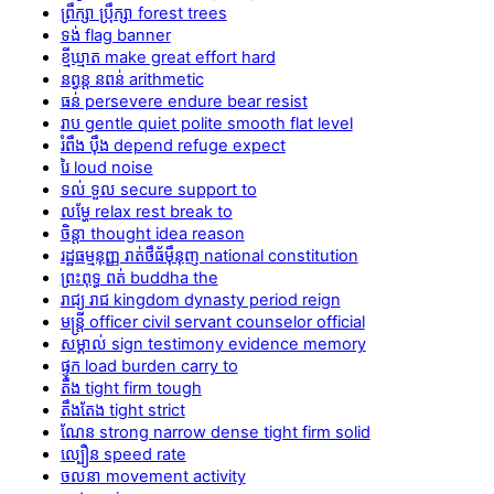
ព្រឹក្សា ប្រ៉ឹក្សា forest trees
ទង់ flag banner
ខ្មីឃ្មាត make great effort hard
នព្វន្ត នពន់ arithmetic
ធន់ persevere endure bear resist
រាប gentle quiet polite smooth flat level
រំពឹង ប៉ឹង depend refuge expect
រៃ loud noise
ទល់ ទួល secure support to
លម្ហែ relax rest break to
ចិន្ដា thought idea reason
រដ្ឋធម្មនុញ្ញ រាត់ថឹធ័ម៉ឹនុញ national constitution
ព្រះពុទ្ធ ពត់ buddha the
រាជ្យ រាជ kingdom dynasty period reign
មន្ត្រី officer civil servant counselor official
សម្គាល់ sign testimony evidence memory
ផ្ទុក load burden carry to
តឹង tight firm tough
តឹងតែង tight strict
ណែន strong narrow dense tight firm solid
ល្បឿន speed rate
ចលនា movement activity