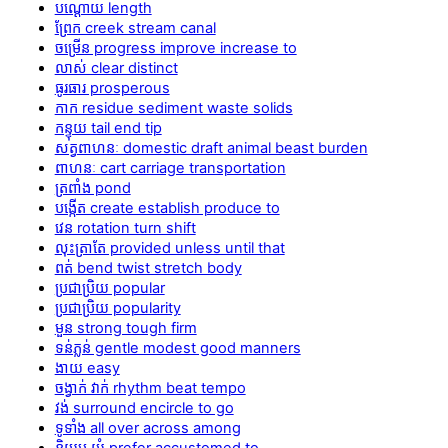
បណ្ដោយ length
ព្រែក creek stream canal
ចម្រើន progress improve increase to
លាស់ clear distinct
ធូរធារ prosperous
កាក residue sediment waste solids
កន្ទុយ tail end tip
សត្វពាហនៈ domestic draft animal beast burden
ពាហនៈ cart carriage transportation
ត្រពាំង pond
បង្កើត create establish produce to
វេន rotation turn shift
លុះត្រាតែ provided unless until that
ពត់ bend twist stretch body
ប្រជាប្រិយ popular
ប្រជាប្រិយ popularity
មួន strong tough firm
ទន់ភ្លន់ gentle modest good manners
ងាយ easy
ចង្វាក់ វាក់ rhythm beat tempo
វង់ surround encircle to go
ទូទាំង all over across among
និយម យំ prefer accustomed to