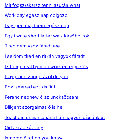
Mit fogsz/akarsz tenni azután what
Work day egész nap dolgozol
Day igen majdnem egész nap
Egy i write short letter walk később írok
Tired nem vagy fáradt are
I seldom tired én ritkán vagyok fáradt
I strong healthy man work én egy erős
Play piano zongorázol do you
Boy ismered ezt kis fiút
Ferenc nephew ő az unokaöcsém
Diligent szorgalmas ő is he
Teachers praise tanárai fiúé nagyon dícsérik őt
Girls ki az két lány
Ismered őket do you know