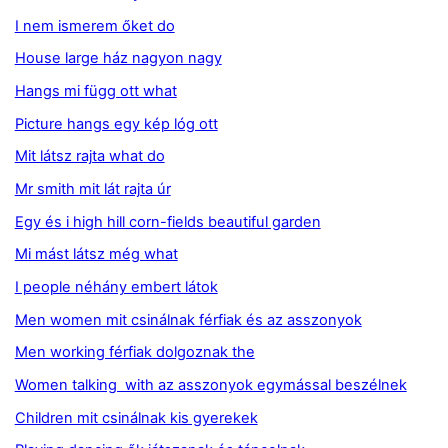
I nem ismerem őket do
House large ház nagyon nagy
Hangs mi függ ott what
Picture hangs egy kép lóg ott
Mit látsz rajta what do
Mr smith mit lát rajta úr
Egy és i high hill corn-fields beautiful garden
Mi mást látsz még what
I people néhány embert látok
Men women mit csinálnak férfiak és az asszonyok
Men working férfiak dolgoznak the
Women talking with az asszonyok egymással beszélnek
Children mit csinálnak kis gyerekek