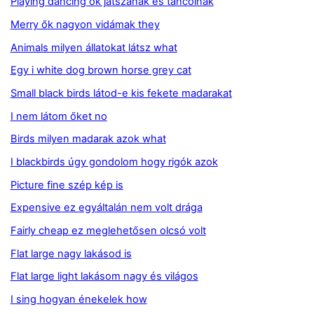
Playing dancing ők játszanak és táncolnak
Merry ők nagyon vidámak they
Animals milyen állatokat látsz what
Egy i white dog brown horse grey cat
Small black birds látod-e kis fekete madarakat
I nem látom őket no
Birds milyen madarak azok what
I blackbirds úgy gondolom hogy rigók azok
Picture fine szép kép is
Expensive ez egyáltalán nem volt drága
Fairly cheap ez meglehetősen olcsó volt
Flat large nagy lakásod is
Flat large light lakásom nagy és világos
I sing hogyan énekelek how