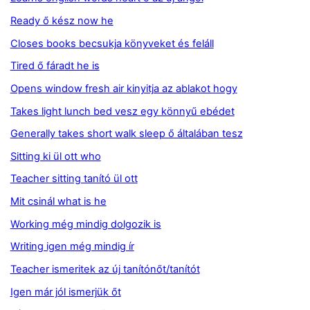
Ready ő kész now he
Closes books becsukja könyveket és feláll
Tired ő fáradt he is
Opens window fresh air kinyitja az ablakot hogy
Takes light lunch bed vesz egy könnyű ebédet
Generally takes short walk sleep ő általában tesz
Sitting ki ül ott who
Teacher sitting tanító ül ott
Mit csinál what is he
Working még mindig dolgozik is
Writing igen még mindig ír
Teacher ismeritek az új tanítónőt/tanítót
Igen már jól ismerjük őt