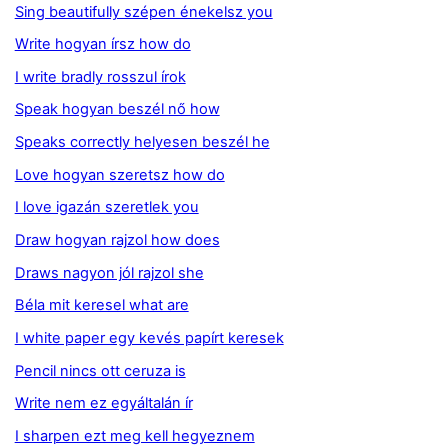
Sing beautifully szépen énekelsz you
Write hogyan írsz how do
I write bradly rosszul írok
Speak hogyan beszél nő how
Speaks correctly helyesen beszél he
Love hogyan szeretsz how do
I love igazán szeretlek you
Draw hogyan rajzol how does
Draws nagyon jól rajzol she
Béla mit keresel what are
I white paper egy kevés papírt keresek
Pencil nincs ott ceruza is
Write nem ez egyáltalán ír
I sharpen ezt meg kell hegyeznem