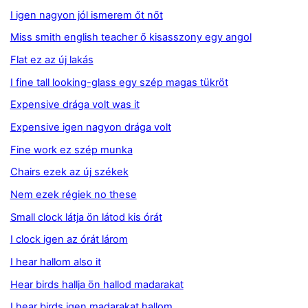
I igen nagyon jól ismerem őt nőt
Miss smith english teacher ő kisasszony egy angol
Flat ez az új lakás
I fine tall looking-glass egy szép magas tükröt
Expensive drága volt was it
Expensive igen nagyon drága volt
Fine work ez szép munka
Chairs ezek az új székek
Nem ezek régiek no these
Small clock látja ön látod kis órát
I clock igen az órát lárom
I hear hallom also it
Hear birds hallja ön hallod madarakat
I hear birds igen madarakat hallom