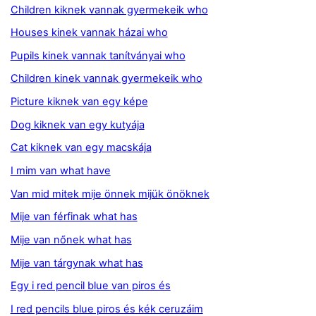
Children kiknek vannak gyermekeik who
Houses kinek vannak házai who
Pupils kinek vannak tanítványai who
Children kinek vannak gyermekeik who
Picture kiknek van egy képe
Dog kiknek van egy kutyája
Cat kiknek van egy macskája
I mim van what have
Van mid mitek mije önnek mijük önöknek
Mije van férfinak what has
Mije van nőnek what has
Mije van tárgynak what has
Egy i red pencil blue van piros és
I red pencils blue piros és kék ceruzáim