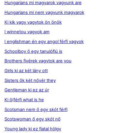
Hungarians mi magyarok vagyunk are
Hungarians mi nem vagyunk magyarok
Ki kik vagy vagytok ön önök
I winnetou vagyok am
I englishman én egy angol férfi vagyok
Schoolboy ő egy tanulófiú is
Brothers fivérek vagytok are you
Girls ki az két lány ott
Sisters ők két nővér they
Gentleman ki ez az úr
Ki ő(férfi what is he
Scotsman nem ő egy skót férfi
Scotswoman ő egy skót nő
Young lady ki ez fiatal hölgy