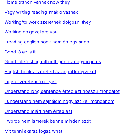
Home otthon vannak now they
Vagy writing reading írnak olvasnak
Working/to work szeretnek dolgozni they
Working dolgozol are you
I reading english book nem én egy angol
Good jó ez is it
Good interesting difficult igen ez nagyon jó és
English books szereted az angol könyveket
I igen szeretem őket yes
Understand long sentence érted ezt hosszú mondatot
I understand nem sajnálom hogy azt kell mondanom
Understand miért nem érted ezt
I words nem ismerek benne minden szót
Mit tenni akarsz fogsz what