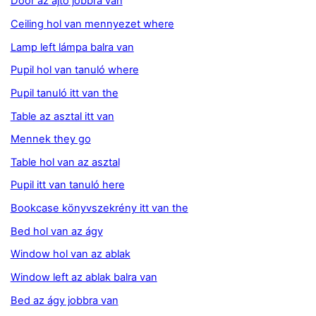
Door az ajtó jobbra van
Ceiling hol van mennyezet where
Lamp left lámpa balra van
Pupil hol van tanuló where
Pupil tanuló itt van the
Table az asztal itt van
Mennek they go
Table hol van az asztal
Pupil itt van tanuló here
Bookcase könyvszekrény itt van the
Bed hol van az ágy
Window hol van az ablak
Window left az ablak balra van
Bed az ágy jobbra van