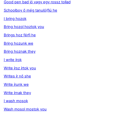
Good pen bad jó vagy egy rossz tollad
Schoolboy ő még tanuló(fiú he
I bring hozok
Bring hozol hoztok you
Brings hoz férfi he
Bring hozunk we
Bring hoznak they
I write írok
Write írsz írtok you
Writes ír nő she
Write írunk we
Write írnak they
I wash mosok
Wash mosol mostok you