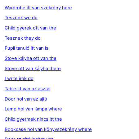
Wardrobe itt van szekrény here
Teszünk we do
Child gyerek ott van the
Tesznek they do
Pupil tanuló itt van is
Stove kályha ott van the
Stove ott van kályha there
I write írok do
Table itt van az asztal
Door hol van az ajtó
Lamp hol van lámpa where
Child gyermek nincs itt the
Bookcase hol van könyvszekrény where