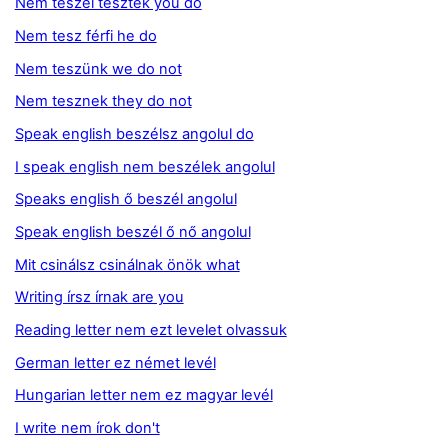
Nem teszel tesztek you do
Nem tesz férfi he do
Nem teszünk we do not
Nem tesznek they do not
Speak english beszélsz angolul do
I speak english nem beszélek angolul
Speaks english ő beszél angolul
Speak english beszél ő nő angolul
Mit csinálsz csinálnak önök what
Writing írsz írnak are you
Reading letter nem ezt levelet olvassuk
German letter ez német levél
Hungarian letter nem ez magyar levél
I write nem írok don't