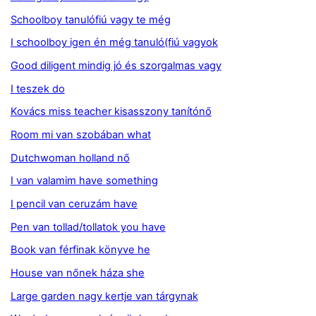
Schoolboy tanulófiú vagy te még
I schoolboy igen én még tanuló(fiú vagyok
Good diligent mindig jó és szorgalmas vagy
I teszek do
Kovács miss teacher kisasszony tanítónő
Room mi van szobában what
Dutchwoman holland nő
I van valamim have something
I pencil van ceruzám have
Pen van tollad/tollatok you have
Book van férfinak könyve he
House van nőnek háza she
Large garden nagy kertje van tárgynak