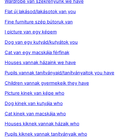
Wardrobe van szekrényünk we have
Flat új lakásod/lakásotok van you
Fine furniture szép bútoruk van
I picture van egy képem
Dog van egy kutyád/kutyátok you
Cat van egy macskája férfinak
Houses vannak házaink we have
Pupils vannak tanítványaid/tanítványaitok you have
Children vannak gyermekeik they have
Picture kinek van képe who
Dog kinek van kutyája who
Cat kinek van macskája who
Houses kiknek vannak házaik who
Pupils kiknek vannak tanítványaik who