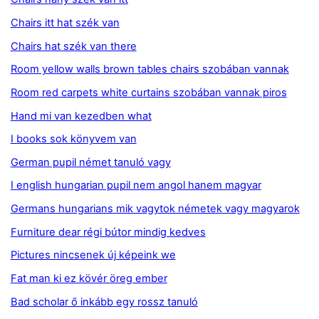
Chairs itt hat szék van
Chairs hat szék van there
Room yellow walls brown tables chairs szobában vannak
Room red carpets white curtains szobában vannak piros
Hand mi van kezedben what
I books sok könyvem van
German pupil német tanuló vagy
I english hungarian pupil nem angol hanem magyar
Germans hungarians mik vagytok németek vagy magyarok
Furniture dear régi bútor mindig kedves
Pictures nincsenek új képeink we
Fat man ki ez kövér öreg ember
Bad scholar ő inkább egy rossz tanuló