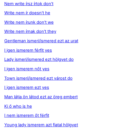
Nem write írsz írtok don't
Write nem ír doesn't he
Write nem írunk don't we
Write nem írnak don't they
Gentleman ismeri/ismered ezt az urat
I igen ismerem férfit yes
Lady ismeri/ismered ezt hölgyet do
I igen ismerem nőt yes
Town ismeri/ismered ezt várost do
I igen ismerem ezt yes
Man látja ön látod ezt az öreg embert
Ki ő who is he
I nem ismerem őt férfit
Young lady ismerem azt fiatal hölgyet