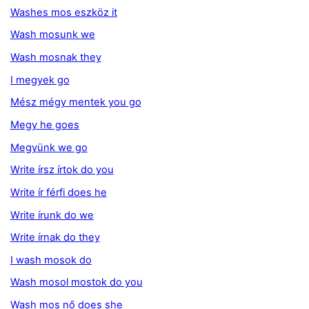
Washes mos eszköz it
Wash mosunk we
Wash mosnak they
I megyek go
Mész mégy mentek you go
Megy he goes
Megyünk we go
Write írsz írtok do you
Write ír férfi does he
Write írunk do we
Write írnak do they
I wash mosok do
Wash mosol mostok do you
Wash mos nő does she