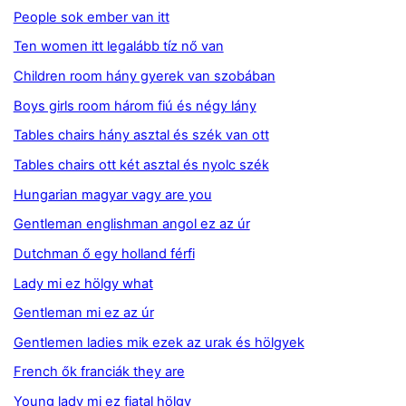
People sok ember van itt
Ten women itt legalább tíz nő van
Children room hány gyerek van szobában
Boys girls room három fiú és négy lány
Tables chairs hány asztal és szék van ott
Tables chairs ott két asztal és nyolc szék
Hungarian magyar vagy are you
Gentleman englishman angol ez az úr
Dutchman ő egy holland férfi
Lady mi ez hölgy what
Gentleman mi ez az úr
Gentlemen ladies mik ezek az urak és hölgyek
French ők franciák they are
Young lady mi ez fiatal hölgy