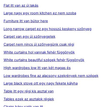
Flat itt van az új lakás
Large nagy egy room kitchen ez nem szoba
Furniture itt van bútor here
Long narrow carpet ez egy hosszú keskeny szőnyeg
Carpet van egy új szőnyegetek
Carpet nem nincs új szőnyegünk csak régi
White curtains hol vannak fehér függönyök
White curtains beautiful szépek fehér függönyök
High wardrobes low itt van két magas és
Low wardrobes fine az alacsony szekrények nem szépek
Large black stove ott egy nagy fekete kályha
Table itt egy régi kis asztal van
Tables ezek az asztalok régiek
Chairs hány szék van itt