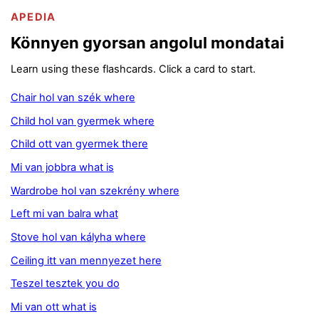
APEDIA
Könnyen gyorsan angolul mondatai
Learn using these flashcards. Click a card to start.
Chair hol van szék where
Child hol van gyermek where
Child ott van gyermek there
Mi van jobbra what is
Wardrobe hol van szekrény where
Left mi van balra what
Stove hol van kályha where
Ceiling itt van mennyezet here
Teszel tesztek you do
Mi van ott what is