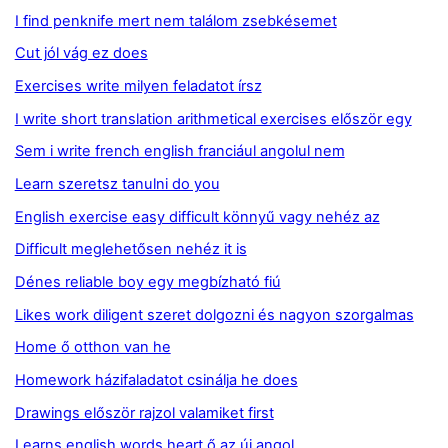
I find penknife mert nem találom zsebkésemet
Cut jól vág ez does
Exercises write milyen feladatot írsz
I write short translation arithmetical exercises először egy
Sem i write french english franciául angolul nem
Learn szeretsz tanulni do you
English exercise easy difficult könnyű vagy nehéz az
Difficult meglehetősen nehéz it is
Dénes reliable boy egy megbízható fiú
Likes work diligent szeret dolgozni és nagyon szorgalmas
Home ő otthon van he
Homework házifaladatot csinálja he does
Drawings először rajzol valamiket first
Learns english words heart ő az új angol