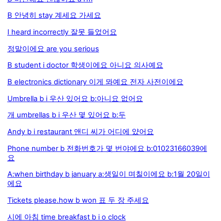
B 안녕히 stay 계세요 가세요
I heard incorrectly 잘못 들었어요
정말이에요 are you serious
B student i doctor 학생이에요 아니요 의사예요
B electronics dictionary 이게 뫄예요 전자 사전이에요
Umbrella b i 우산 있어요 b:아니요 없어요
개 umbrellas b i 우산 몇 있어요 b:두
Andy b i restaurant 앤디 씨가 어디에 얐어요
Phone number b 전화번호가 몇 번야에요 b:01023166039에
요
A:when birthday b january a:생일이 며칠이에요 b:1월 20일이
에요
Tickets please.how b won 표 두 장 주세요
시에 아침 time breakfast b i o clock