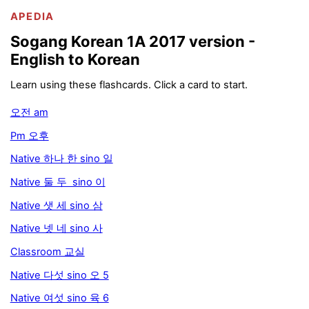
APEDIA
Sogang Korean 1A 2017 version -
English to Korean
Learn using these flashcards. Click a card to start.
오전 am
Pm 오후
Native 하나 한 sino 일
Native 둘 두 sino 이
Native 샛 세 sino 삼
Native 넷 네 sino 사
Classroom 교실
Native 다섯 sino 오 5
Native 여섯 sino 육 6