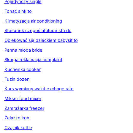
Pojedynczy single
Tonąć sink to
Klimatyzacja air conditioning
Stosunek czegoś attitude sth do
Opiekować się dzieckiem babysit to
Panna młoda bride
Skarga reklamacja complaint
Kuchenka cooker
Tuzin dozen
Kurs wymiany walut exchage rate
Mikser food mixer
Zamrażarka freezer
Żelazko iron
Czajnik kettle