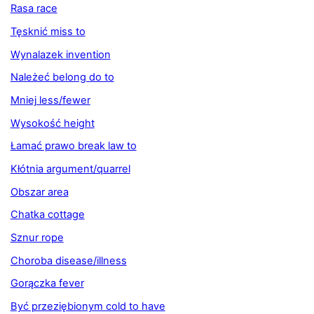
Rasa race
Tęsknić miss to
Wynalazek invention
Należeć belong do to
Mniej less/fewer
Wysokość height
Łamać prawo break law to
Kłótnia argument/quarrel
Obszar area
Chatka cottage
Sznur rope
Choroba disease/illness
Gorączka fever
Być przeziębionym cold to have