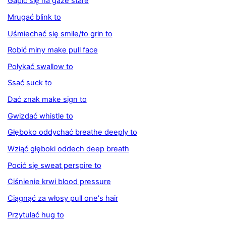
Gapić się na gaze stare
Mrugać blink to
Uśmiechać się smile/to grin to
Robić miny make pull face
Połykać swallow to
Ssać suck to
Dać znak make sign to
Gwizdać whistle to
Głęboko oddychać breathe deeply to
Wziąć głęboki oddech deep breath
Pocić się sweat perspire to
Ciśnienie krwi blood pressure
Ciągnąć za włosy pull one's hair
Przytulać hug to