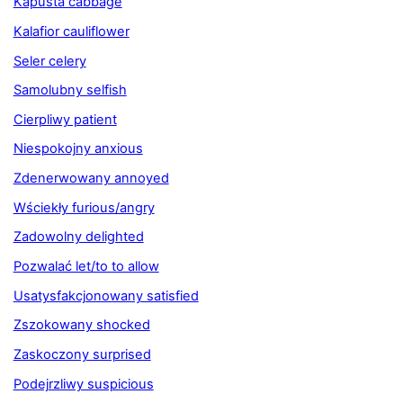
Kapusta cabbage
Kalafior cauliflower
Seler celery
Samolubny selfish
Cierpliwy patient
Niespokojny anxious
Zdenerwowany annoyed
Wściekły furious/angry
Zadowolny delighted
Pozwalać let/to to allow
Usatysfakcjonowany satisfied
Zszokowany shocked
Zaskoczony surprised
Podejrzliwy suspicious