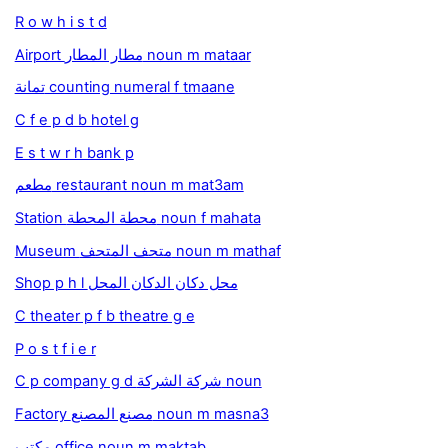
R o w h i s t d
Airport مطار المطار noun m mataar
تمانة counting numeral f tmaane
C f e p d b hotel g
E s t w r h bank p
مطعم restaurant noun m mat3am
Station محطة المحطة noun f mahata
Museum متحف المتحف noun m mathaf
Shop p h l محل دكان الدكان المحل
C theater p f b theatre g e
P o s t f i e r
C p company g d شركة الشركة noun
Factory مصنع المصنع noun m masna3
مكتب office noun m maktab