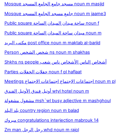
Mosque مسجد جامع الجامع المسجد noun m masjid
Mosque جامع مسجد الجامع المسجد noun m jaame3
Public square ساحة ميدان الميدان الساحة noun f
Public square ميدان ساحة الميدان الساحة noun m
مكتب البريد post office noun m maktab al-bariid
Person شخص الشخص ns noun m shakhas
Shkhs ns people أشخاص الناس الأشخاص ناس شعب
Parties حفلات الخفلات noun f pl haflaat
Meetings إجتماعات الإجتماع اجتماعات الاجتماع noun m pl
أوتيل فندق الأوتيل الفندق wtyl hotel noun m
مشغول مشغولة msh`wl busy adjective m mashghoul
بلد البلد country region noun m balad
مبروك congratulations interjection mabrouk 14
Zm man رجل الرجل whd noun m rajol