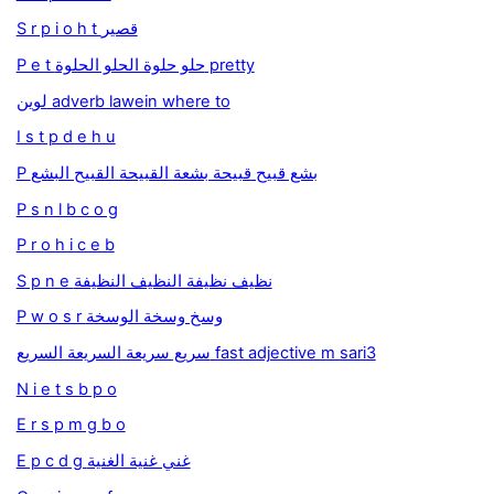
S r p i o h t قصير
P e t حلو حلوة الحلو الحلوة pretty
لوين adverb lawein where to
I s t p d e h u
P بشع قبيح قبيحة بشعة القبيحة القبيح البشع
P s n l b c o g
P r o h i c e b
S p n e نظيف نظيفة النظيف النظيفة
P w o s r وسخ وسخة الوسخة
سريع سريعة السريعة السريع fast adjective m sari3
N i e t s b p o
E r s p m g b o
E p c d g غني غنية الغنية