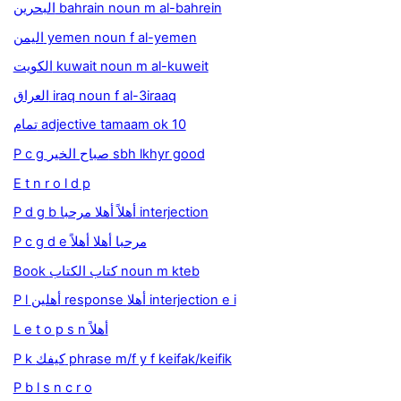
البحرين bahrain noun m al-bahrein
اليمن yemen noun f al-yemen
الكويت kuwait noun m al-kuweit
العراق iraq noun f al-3iraaq
تمام adjective tamaam ok 10
P c g صباح الخير sbh lkhyr good
E t n r o l d p
P d g b أهلاً أهلا مرحبا interjection
P c g d e مرحبا أهلا أهلاً
Book كتاب الكتاب noun m kteb
P l أهلين response أهلا interjection e i
L e t o p s n أهلاً
P k كيفك phrase m/f y f keifak/keifik
P b l s n c r o