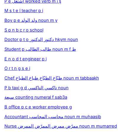
P e اشتغل worked verb m i̇ ş
M s t e l teacher p i
Boy p e ولد الولد noun m y
S p n b c r o school
Doctor p t o دكتور الدكتور hkym noun
Student p طالب الطالب noun m f ط
E n o d t engineer p i
O r t n g s e i
Chef طبّاخ الطبّاخ طباخ الطباخ noun m tabbaakh
P b taxi g d تاكسي التاكسي noun
سبعة counting numeral f sab3a
B office p c e worker employee g
Accountant محاسب المحاسب noun m muhaasib
Nurse ممرّض ممرض الممرّض الممرض noun m mumarred