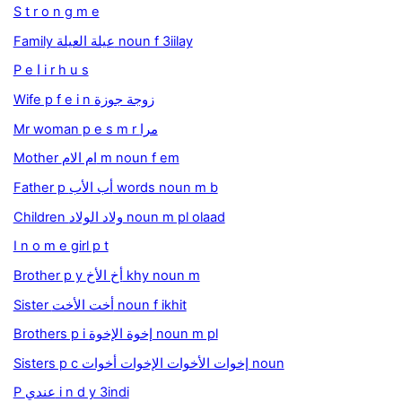
S t r o n g m e
Family عيلة العيلة noun f 3iilay
P e ا i r h u s
Wife p f e i n زوجة جوزة
Mr woman p e s m r مرا
Mother ام الام m noun f em
Father p أب الأب words noun m b
Children ولاد الولاد noun m pl olaad
I n o m e girl p t
Brother p y أخ الأخ khy noun m
Sister أخت الأخت noun f ikhit
Brothers p i إخوة الإخوة noun m pl
Sisters p с إخوات الأخوات الإخوات أخوات noun
P عندي i n d y 3indi