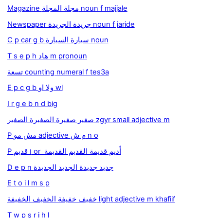
Magazine مجلة المجلة noun f majjale
Newspaper جريدة الجريدة noun f jaride
C p car g b سيارة السيارة noun
T s e p h هاد m pronoun
تسعة counting numeral f tes3a
E p c g b ولا او wl
I r g e b n d big
صغير صغيرة الصغيرة الصغير zgyr small adjective m
P مش مو adjective م ش n o
P ו قديم or أَديم قديمة القديم القديمة
D e p n جديد جديدة الجديد الجديدة
E t o i l m s p
خفيف خفيفة الخفيف الخفيفة light adjective m khafiif
T w p s r i h l