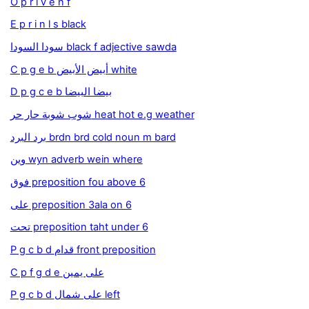
O p r i v e n f
E p r i n l s black
سودا السودا black f adjective sawda
C p g e b أبيض الأبيض white
D p g c e b بيضا البيضا
شوب شوبة حار حر heat hot e.g weather
برد البرد brdn brd cold noun m bard
وين wyn adverb wein where
فوق preposition fou above 6
على preposition 3ala on 6
تحت preposition taht under 6
P g c b d قدام front preposition
C p f g d e على يمين
P g c b d على شمال left