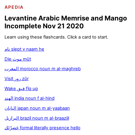
APEDIA
Levantine Arabic Memrise and Mango
Incomplete Nov 21 2020
Learn using these flashcards. Click a card to start.
نام slept v naam he
Die موت mūt
المغرب morocco noun m al-maghreb
Visit زور zūr
Wake فیق fīq up
الهند india noun f al-hind
اليابان japan noun m al-yaabaan
البرازيل brazil noun m al-braaziil
حَضِرْتَك formal literally presence hello