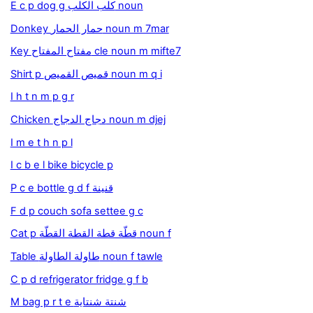
E c p dog g كلب الكلب noun
Donkey حمار الحمار noun m 7mar
Key مفتاح المفتاح cle noun m mifte7
Shirt p قميص القميص noun m q i
I h t n m p g r
Chicken دجاج الدجاج noun m djej
I m e t h n p l
I c b e l bike bicycle p
P c e bottle g d f قنينة
F d p couch sofa settee g c
Cat p قطّة قطة القطة القطّة noun f
Table طاولة الطاولة noun f tawle
C p d refrigerator fridge g f b
M bag p r t e شنتة شنتاية