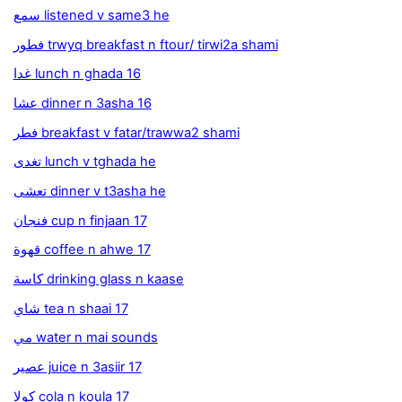
سمع listened v same3 he
فطور trwyq breakfast n ftour/ tirwi2a shami
غدا lunch n ghada 16
عشا dinner n 3asha 16
فطر breakfast v fatar/trawwa2 shami
تغدى lunch v tghada he
تعشى dinner v t3asha he
فنجان cup n finjaan 17
قهوة coffee n ahwe 17
كاسة drinking glass n kaase
شاي tea n shaai 17
مي water n mai sounds
عصير juice n 3asiir 17
كولا cola n koula 17