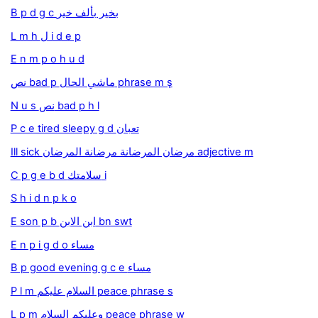
B p d g c بخير بألف خير
L m h ل i d e p
E n m p o h u d
نص bad p ماشي الحال phrase m ş
N u s نص bad p h l
P c e tired sleepy g d تعبان
Ill sick مرضان المرضانة مرضانة المرضان adjective m
C p g e b d سلامتك i
S h i d n p k o
E son p b ابن الابن bn swt
E n p i g d o مساء
B p good evening g c e مساء
P l m السلام عليكم peace phrase s
L p m وعليكم السلام peace phrase w