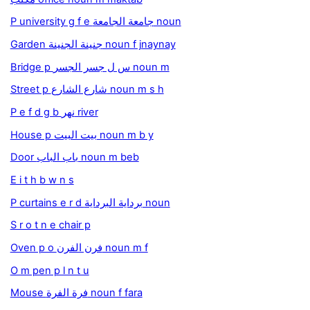
P university g f e جامعة الجامعة noun
Garden جنينة الجنينة noun f jnaynay
Bridge p س ل جسر الجسر noun m
Street p شارع الشارع noun m s h
P e f d g b نهر river
House p بيت البيت noun m b y
Door باب الباب noun m beb
E i t h b w n s
P curtains e r d برداية البرداية noun
S r o t n e chair p
Oven p o فرن الفرن noun m f
O m pen p l n t u
Mouse فرة الفرة noun f fara