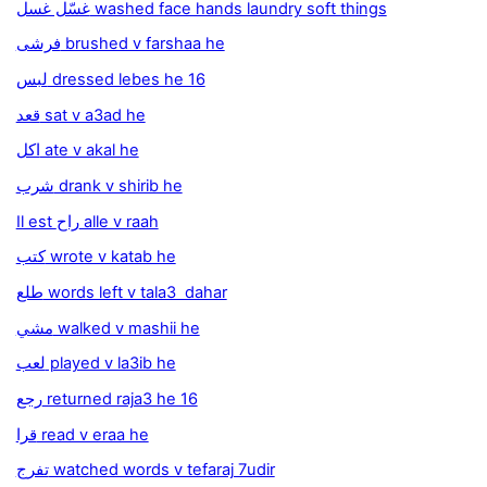
غسّل غسل washed face hands laundry soft things
فرشى brushed v farshaa he
لبس dressed lebes he 16
قعد sat v a3ad he
اكل ate v akal he
شرب drank v shirib he
Il est راح alle v raah
كتب wrote v katab he
طلع words left v tala3 dahar
مشي walked v mashii he
لعب played v la3ib he
رجع returned raja3 he 16
قرا read v eraa he
تفرج watched words v tefaraj 7udir