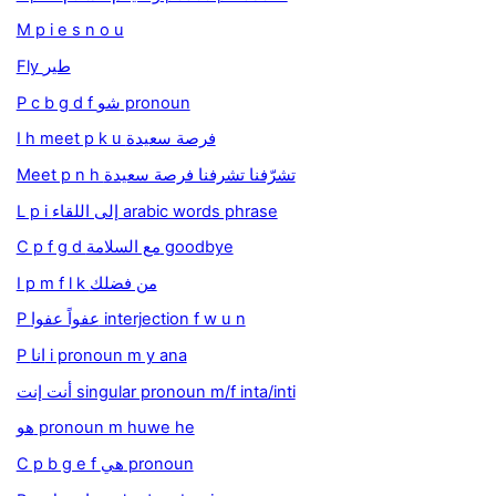
M p i e s n o u
Fly طیر
P c b g d f شو pronoun
I h meet p k u فرصة سعيدة
Meet p n h تشرّفنا تشرفنا فرصة سعيدة
L p i إلى اللقاء arabic words phrase
C p f g d مع السلامة goodbye
I p m f l k من فضلك
P عفواً عفوا interjection f w u n
P انا i pronoun m y ana
أنت إنت singular pronoun m/f inta/inti
هو pronoun m huwe he
C p b g e f هي pronoun