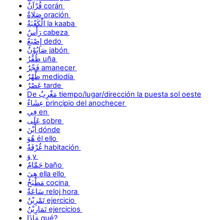
قُرْآنٌ corán
صَلاةٌ oración
الْكَعْبَةُ la kaaba
رَأْسٌ cabeza
إِصْبَعٌ dedo
صَابُوْنٌ jabón
ظُفْرٌ uña
فَجْرٌ amanecer
ظُهْرٌ mediodía
عَصْرٌ tarde
De مَغْرِبٌ tiempo/lugar/dirección la puesta sol oeste
عِشَاءٌ principio del anochecer
فِي en
عَلَى sobre
أَيْنَ dónde
هُوَ él ello
غُرْفَةٌ habitación
وَ y
حَمَّامٌ baño
هِيَ ella ello
مَطْبَخٌ cocina
سَاعَةٌ reloj hora
تَمْرِيْنٌ ejercicio
تَمَارِيْنُ ejercicios
مَاذَا qué?