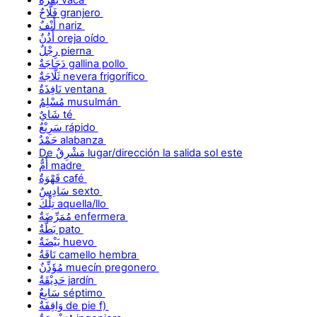
فَلَّاحٌ granjero
أَنْفٌ nariz
أُذُنٌ oreja oído
رِجْلٌ pierna
دَجَاجَةٌ gallina pollo
ثَلَّاجَةٌ nevera frigorífico
نَافِذَةٌ ventana
مُسْلِمٌ musulmán
شَايٌ té
سَرِيْعٌ rápido
حَمْدٌ alabanza
De مَشْرِقٌ lugar/dirección la salida sol este
أُمٌّ madre
قَهْوَةٌ café
سَادِسٌ sexto
تِلْكَ aquella/llo
مُمَرِّضَةٌ enfermera
بَطَّةٌ pato
بَيْضَةٌ huevo
نَاقَةٌ camello hembra
مُؤَذِّنٌ muecín pregonero
حَدِيْقَةٌ jardín
سَابِعٌ séptimo
وَاقِفَةٌ de pie f)