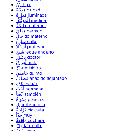
ابْنٌ hijo
مَدِيْنَةٌ ciudad
مُنَوَّرَةٌ iluminada
الْمَدِيْنَةُ medina
عَمٌّ tío paterno
مُغْلَقٌ cerrado
خَالٌ tío materno
شَارِعٌ calle
أُسْتَاذٌ profesor
شَيْخٌ jeque anciano
دُكْتُوْرٌ doctor
الْعِرَاقُ irak
وَزِيْرٌ ministro
خَامِسٌ quinto
مُضَافٌ añadido adjuntado
هَذِهِ esta/o
أُخْتٌ hermana
أَيْضاً también
مِكْوَاةٌ plancha
لِ pertenece a
دَرَّاجَةٌ bicicleta
جِدّاً muy
مِلْعَقَةٌ cuchara
قِدْرٌ tarro olla
بَقَرَةٌ vaca