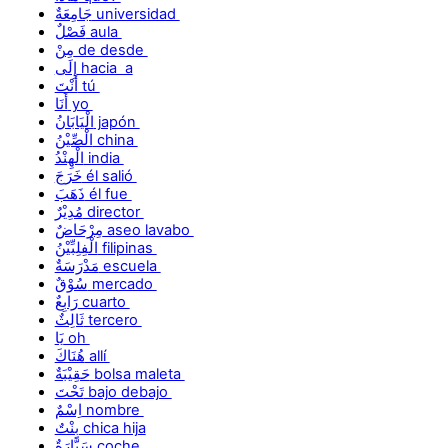
جَامِعَةٌ universidad
فَصْلٌ aula
مِنْ de desde
إِلَى hacia a
أَنْتَ tú
أَنَا yo
الْيَابَانُ japón
الْصِّيْنُ china
الْهِنْدُ india
خَرَجَ él salió
ذَهَبَ él fue
مُدِيْرٌ director
مِرْحَاضٌ aseo lavabo
الْفِلِبِّيْنُ filipinas
مَدْرَسَةٌ escuela
سُوْقٌ mercado
رَابِعٌ cuarto
ثَالِثٌ tercero
يَا oh
هُنَاكَ allí
حَقِيْبَةٌ bolsa maleta
تَحْتَ bajo debajo
اِسْمٌ nombre
بِنْتٌ chica hija
سَيَّارَةٌ coche