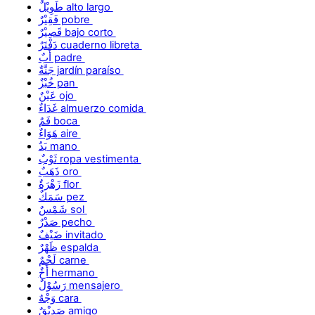
طَوِيْلٌ alto largo
فَقِيْرٌ pobre
قَصِيْرٌ bajo corto
دَفْتَرٌ cuaderno libreta
أَبٌ padre
جَنَّةٌ jardín paraíso
خُبْزٌ pan
عَيْنٌ ojo
غَدَاءٌ almuerzo comida
فَمٌ boca
هَوَاءٌ aire
يَدٌ mano
ثَوْبٌ ropa vestimenta
ذَهَبٌ oro
زَهْرَةٌ flor
سَمَكٌ pez
شَمْسٌ sol
صَدْرٌ pecho
ضَيْفٌ invitado
ظَهْرٌ espalda
لَحْمٌ carne
أَخٌ hermano
رَسُوْلٌ mensajero
وَجْهٌ cara
صَدِيْقٌ amigo