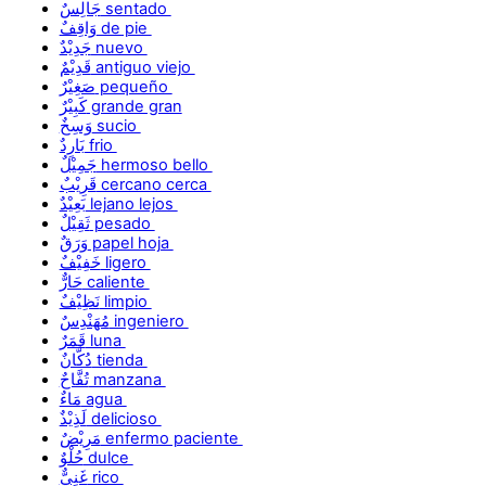
جَالِسٌ sentado
وَاقِفٌ de pie
جَدِيْدٌ nuevo
قَدِيْمٌ antiguo viejo
صَغِيْرٌ pequeño
كَبِيْرٌ grande gran
وَسِخٌ sucio
بَارِدٌ frio
جَمِيْلٌ hermoso bello
قَرِيْبٌ cercano cerca
بَعِيْدٌ lejano lejos
ثَقِيْلٌ pesado
وَرَقٌ papel hoja
خَفِيْفٌ ligero
حَارٌّ caliente
نَظِيْفٌ limpio
مُهَنْدِسٌ ingeniero
قَمَرٌ luna
دُكَّانٌ tienda
تُفَّاحٌ manzana
مَاءٌ agua
لَذِيْذٌ delicioso
مَرِيْضٌ enfermo paciente
حُلْوٌ dulce
غَنِيٌّ rico