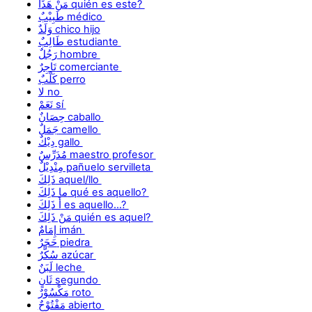
مَنْ هَذَا quién es este?
طَبِيْبٌ médico
وَلَدٌ chico hijo
طَالِبٌ estudiante
رَجُلٌ hombre
تَاجِرٌ comerciante
كَلْبٌ perro
لا no
نَعَمْ sí
حِصَانٌ caballo
جَمَلٌ camello
دِيْكٌ gallo
مُدَرِّسٌ maestro profesor
مِنْدِيْلٌ pañuelo servilleta
ذَلِكَ aquel/llo
ما ذَلِكَ qué es aquello?
أَ ذَلِكَ es aquello...?
مَنْ ذَلِكَ quién es aquel?
إِمَامٌ imán
حَجَرٌ piedra
سُكَّرٌ azúcar
لَبَنٌ leche
ثَانٍ segundo
مَكْسُوْرٌ roto
مَفْتُوْحٌ abierto