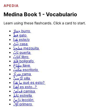
APEDIA
Medina Book 1 - Vocabulario
Learn using these flashcards. Click a card to start.
حِمَارٌ burro
قِطٌّ gato
هَذا este/o
بَيْتٌ casa
مَسْجِدٌ mezquita
بَابٌ puerta
كِتَابٌ libro
قَلَمٌ bolígrafo
مِفْتَاحٌ llave
مَكْتَبٌ escritorio
سَرِيْرٌ cama
كُرْسِيٌّ silla
ما هَذَا qué es esto?
أهَذَا es esto...?
قَمِيْصٌ camisa
نَجْمٌ estrella
دَرْسٌ lección
أَوَّلٌ primero