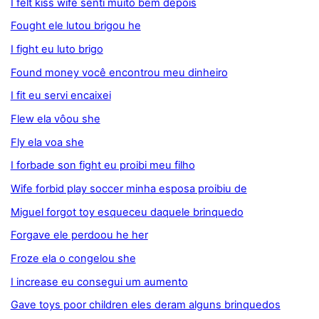
I felt kiss wife senti muito bem depois
Fought ele lutou brigou he
I fight eu luto brigo
Found money você encontrou meu dinheiro
I fit eu servi encaixei
Flew ela vôou she
Fly ela voa she
I forbade son fight eu proibi meu filho
Wife forbid play soccer minha esposa proibiu de
Miguel forgot toy esqueceu daquele brinquedo
Forgave ele perdoou he her
Froze ela o congelou she
I increase eu consegui um aumento
Gave toys poor children eles deram alguns brinquedos