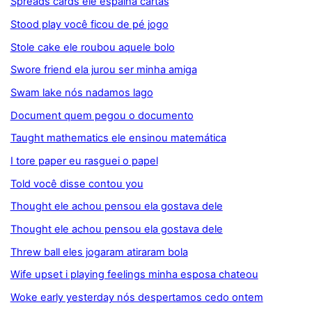
Spreads cards ele espalha cartas
Stood play você ficou de pé jogo
Stole cake ele roubou aquele bolo
Swore friend ela jurou ser minha amiga
Swam lake nós nadamos lago
Document quem pegou o documento
Taught mathematics ele ensinou matemática
I tore paper eu rasguei o papel
Told você disse contou you
Thought ele achou pensou ela gostava dele
Thought ele achou pensou ela gostava dele
Threw ball eles jogaram atiraram bola
Wife upset i playing feelings minha esposa chateou
Woke early yesterday nós despertamos cedo ontem