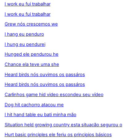
I work eu fui trabalhar
I work eu fui trabalhar
Grew nós crescemos we
I hang eu penduro
I hung eu pendurei
Hunged ele pendurou he
Chance ela teve uma she
Heard birds nós ouvimos os passáros
Heard birds nós ouvimos os passáros
Carlinhos game hid video escondeu seu vídeo
Dog hit cachorro atacou me
I hit hand table eu bati minha mão
Situation held growing country esta situação segurou o
Hurt basic principles ele feriu os principios básicos