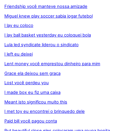
Friendship você manteve nossa amizade
Miguel knew play soccer sabia jogar futebol
I lay eu coloco
I lay ball basket yesterday eu coloquei bola
Lula led syndicate liderou o sindicato
I left eu deixei
Lent money você emprestou dinheiro para mim
Grace ela deixou sem graça
Lost você perdeu you
I made box eu fiz uma caixa
Meant isto significou muito this
I met toy eu encontrei o brinquedo dele
Paid bill você pagou conta
Put beautiful close eles colocaram uma roupa bonita