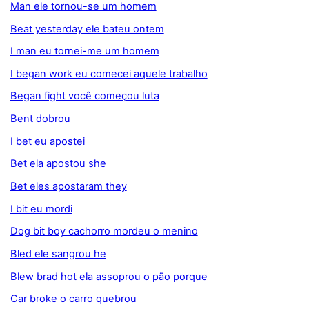
Man ele tornou-se um homem
Beat yesterday ele bateu ontem
I man eu tornei-me um homem
I began work eu comecei aquele trabalho
Began fight você começou luta
Bent dobrou
I bet eu apostei
Bet ela apostou she
Bet eles apostaram they
I bit eu mordi
Dog bit boy cachorro mordeu o menino
Bled ele sangrou he
Blew brad hot ela assoprou o pão porque
Car broke o carro quebrou