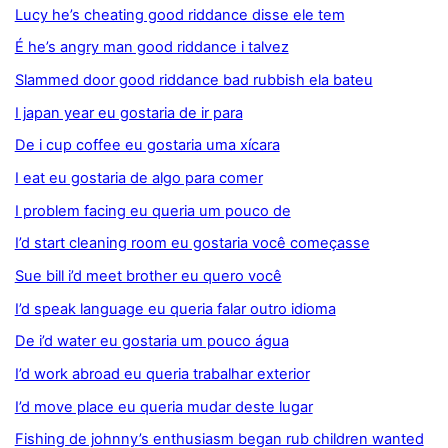
Lucy he’s cheating good riddance disse ele tem
É he’s angry man good riddance i talvez
Slammed door good riddance bad rubbish ela bateu
I japan year eu gostaria de ir para
De i cup coffee eu gostaria uma xícara
I eat eu gostaria de algo para comer
I problem facing eu queria um pouco de
I’d start cleaning room eu gostaria você começasse
Sue bill i’d meet brother eu quero você
I’d speak language eu queria falar outro idioma
De i’d water eu gostaria um pouco água
I’d work abroad eu queria trabalhar exterior
I’d move place eu queria mudar deste lugar
Fishing de johnny’s enthusiasm began rub children wanted