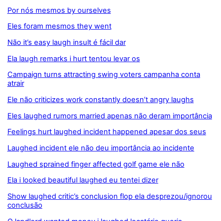
Por nós mesmos by ourselves
Eles foram mesmos they went
Não it’s easy laugh insult é fácil dar
Ela laugh remarks i hurt tentou levar os
Campaign turns attracting swing voters campanha conta
atrair
Ele não criticizes work constantly doesn’t angry laughs
Eles laughed rumors married apenas não deram importância
Feelings hurt laughed incident happened apesar dos seus
Laughed incident ele não deu importância ao incidente
Laughed sprained finger affected golf game ele não
Ela i looked beautiful laughed eu tentei dizer
Show laughed critic’s conclusion flop ela desprezou/ignorou
conclusão