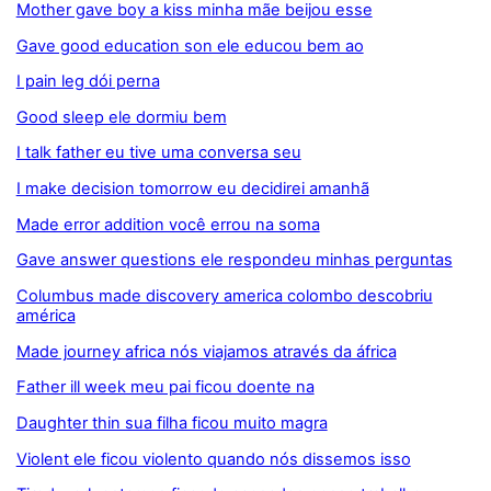
Mother gave boy a kiss minha mãe beijou esse
Gave good education son ele educou bem ao
I pain leg dói perna
Good sleep ele dormiu bem
I talk father eu tive uma conversa seu
I make decision tomorrow eu decidirei amanhã
Made error addition você errou na soma
Gave answer questions ele respondeu minhas perguntas
Columbus made discovery america colombo descobriu
américa
Made journey africa nós viajamos através da áfrica
Father ill week meu pai ficou doente na
Daughter thin sua filha ficou muito magra
Violent ele ficou violento quando nós dissemos isso