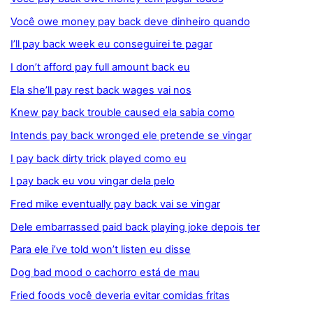
Você owe money pay back deve dinheiro quando
I’ll pay back week eu conseguirei te pagar
I don’t afford pay full amount back eu
Ela she’ll pay rest back wages vai nos
Knew pay back trouble caused ela sabia como
Intends pay back wronged ele pretende se vingar
I pay back dirty trick played como eu
I pay back eu vou vingar dela pelo
Fred mike eventually pay back vai se vingar
Dele embarrassed paid back playing joke depois ter
Para ele i’ve told won’t listen eu disse
Dog bad mood o cachorro está de mau
Fried foods você deveria evitar comidas fritas