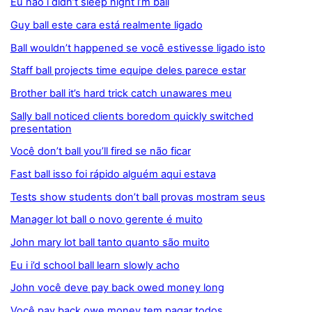
Eu não i didn’t sleep night i’m ball
Guy ball este cara está realmente ligado
Ball wouldn’t happened se você estivesse ligado isto
Staff ball projects time equipe deles parece estar
Brother ball it’s hard trick catch unawares meu
Sally ball noticed clients boredom quickly switched
presentation
Você don’t ball you’ll fired se não ficar
Fast ball isso foi rápido alguém aqui estava
Tests show students don’t ball provas mostram seus
Manager lot ball o novo gerente é muito
John mary lot ball tanto quanto são muito
Eu i i’d school ball learn slowly acho
John você deve pay back owed money long
Você pay back owe money tem pagar todos