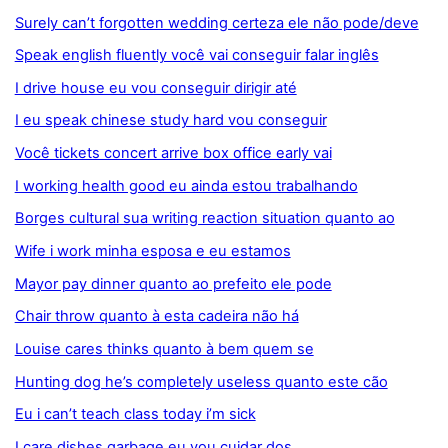
Surely can’t forgotten wedding certeza ele não pode/deve
Speak english fluently você vai conseguir falar inglês
I drive house eu vou conseguir dirigir até
I eu speak chinese study hard vou conseguir
Você tickets concert arrive box office early vai
I working health good eu ainda estou trabalhando
Borges cultural sua writing reaction situation quanto ao
Wife i work minha esposa e eu estamos
Mayor pay dinner quanto ao prefeito ele pode
Chair throw quanto à esta cadeira não há
Louise cares thinks quanto à bem quem se
Hunting dog he’s completely useless quanto este cão
Eu i can’t teach class today i’m sick
I care dishes garbage eu vou cuidar dos