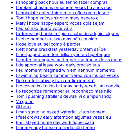
I shopping back hour eu tenho fazer compras
I broken christmas ornament years há anos não
I chocolate eaten thirteen eu não como desde
Tom i hope enjoys singing mary espero o
Mary i hope happy espero vocês dois sejam
I eu só não quero você vá lá
I interesting books religion acabo de adquirir alguns
I sei remember eu isso mas não consigo
I lose love eu sei como é perder
I left home breakfast yesterday ontem saí de
I mortgaged farm ten million yen eu hipotequei
I confer colleagues matter preciso trocar ideias meus
I de approval leave work early preciso sua
I eu moment imagined win em nenhum momento
I swimming beach summer verão vou muitas vezes
De i prefer subway train prefiro ir metrô
I received invitation birthday party recebi um convite
I o recognize remember eu reconheço mas não
Tom i pushing stroller sidewalk vi o empurrando
Vá go on
Oi hello
I man standing naked waterfall vi um homem
I feel drowsy early afternoon algumas vezes eu
Em i stayed home day work fiquei casa
I money buy house eu ainda não tenho