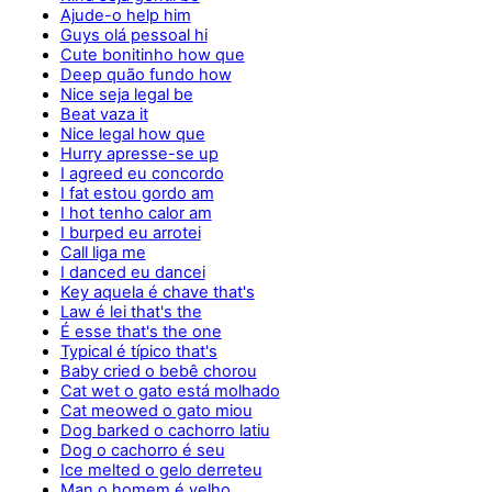
Ajude-o help him
Guys olá pessoal hi
Cute bonitinho how que
Deep quão fundo how
Nice seja legal be
Beat vaza it
Nice legal how que
Hurry apresse-se up
I agreed eu concordo
I fat estou gordo am
I hot tenho calor am
I burped eu arrotei
Call liga me
I danced eu dancei
Key aquela é chave that's
Law é lei that's the
É esse that's the one
Typical é típico that's
Baby cried o bebê chorou
Cat wet o gato está molhado
Cat meowed o gato miou
Dog barked o cachorro latiu
Dog o cachorro é seu
Ice melted o gelo derreteu
Man o homem é velho