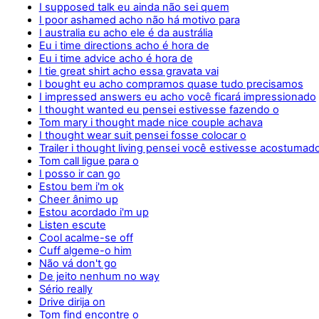
I supposed talk eu ainda não sei quem
I poor ashamed acho não há motivo para
I australia εu acho ele é da austrália
Eu i time directions acho é hora de
Eu i time advice acho é hora de
I tie great shirt acho essa gravata vai
I bought eu acho compramos quase tudo precisamos
I impressed answers eu acho você ficará impressionado
I thought wanted eu pensei estivesse fazendo o
Tom mary i thought made nice couple achava
I thought wear suit pensei fosse colocar o
Trailer i thought living pensei você estivesse acostumad
Tom call ligue para o
I posso ir can go
Estou bem i'm ok
Cheer ânimo up
Estou acordado i'm up
Listen escute
Cool acalme-se off
Cuff algeme-o him
Não vá don't go
De jeito nenhum no way
Sério really
Drive dirija on
Tom find encontre o