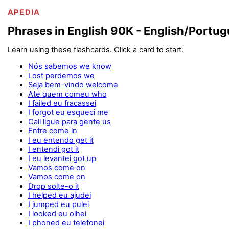
APEDIA
Phrases in English 90K - English/Portu
Learn using these flashcards. Click a card to start.
Nós sabemos we know
Lost perdemos we
Seja bem-vindo welcome
Ate quem comeu who
I failed eu fracassei
I forgot eu esqueci me
Call ligue para gente us
Entre come in
I eu entendo get it
I entendi got it
I eu levantei got up
Vamos come on
Vamos come on
Drop solte-o it
I helped eu ajudei
I jumped eu pulei
I looked eu olhei
I phoned eu telefonei