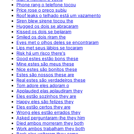
Phone rang o telefone tocou
Price rose o preço subiu
Roof leaks o telhado está um vazamento
Siren blew sirene tocou the
Hugged os dois se abraçaram
Kissed os dois se beijaram
Smiled os dois riram the
Eyes met o olhos deles se encontraram
Lips met seus lábios se tocaram
Risk há um risco there's
Good estes estão bons these
Mine estes são meus these
Nice estes são bonitos these
Estes são nossos these are
Real estes são verdadeiros these
Tom adore eles adoram o
Applauded elas aplaudiram they
Eles estão sozinhos they are
Happy eles são felizes they
Eles estão certos they are
Wrong eles estão errados they
Asked perguntaram-lhe they him
Died ambos morreram they both
Work ambos trabalham they both
Back eles voltaram they came