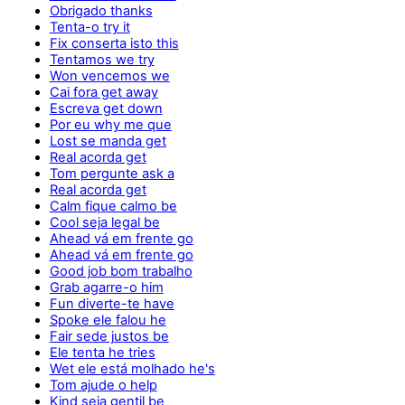
Obrigado thanks
Tenta-o try it
Fix conserta isto this
Tentamos we try
Won vencemos we
Cai fora get away
Escreva get down
Por eu why me que
Lost se manda get
Real acorda get
Tom pergunte ask a
Real acorda get
Calm fique calmo be
Cool seja legal be
Ahead vá em frente go
Ahead vá em frente go
Good job bom trabalho
Grab agarre-o him
Fun diverte-te have
Spoke ele falou he
Fair sede justos be
Ele tenta he tries
Wet ele está molhado he's
Tom ajude o help
Kind seja gentil be