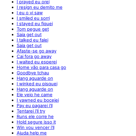
I prayed eu orei
I resign eu demito me
I eu o vi saw
I smiled eu sorri
I stayed eu fiquei
Tom pegue get
Saia get out
I talked eu falei
Saia get out
Afaste-se go away
Cai fora go away
I waited eu esperei
Home vão para casa go
Goodbye tchau
Hang aguarde on
I winked eu pisquei
Hang aguarde on
Ele veio he came
I yawned eu bocejei
Pay eu pagarei i'll
Tentarei i'll try
Runs ele corre he
Hold segure isso it
Win vou vencer i'll
Ajuda help me