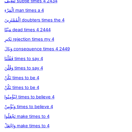
لَطِيفٌ subtle times 4 2434
الْمَرْءِ man times a 4
الْمُمْتَرِينَ doubters times the 4
مَيْتًا dead times 4 2444
نَكِيرِ rejection times my 4
وَبَالَ consequence times 4 2449
فَقُلْنَا times to say 4
وَقُلْنَ times to say 4
تَكُنْ times to be 4
نَكُنْ times to be 4
لِيُؤْمِنُوا times to believe 4
وَيُؤْمِنْ times to believe 4
تَجْعَلُوا make times to 4
وَاجْعَلْ make times to 4