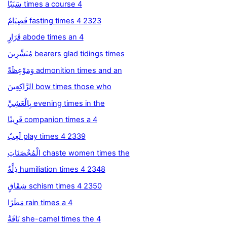
سَبَبًا times a course 4
فَصِيَامُ fasting times 4 2323
قَرَارٍ abode times an 4
مُبَشِّرِينَ bearers glad tidings times
وَمَوْعِظَةً admonition times and an
الرَّاكِعِينَ bow times those who
بِالْعَشِيِّ evening times in the
قَرِينًا companion times a 4
لَعِبٌ play times 4 2339
الْمُحْصَنَاتِ chaste women times the
ذِلَّةٌ humiliation times 4 2348
شِقَاقٍ schism times 4 2350
مَطَرًا rain times a 4
نَاقَةُ she-camel times the 4