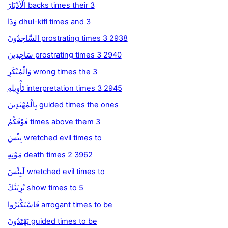
الْأَدْبَارَ backs times their 3
وَذَا dhul-kifl times and 3
السَّاجِدُونَ prostrating times 3 2938
سَاجِدِينَ prostrating times 3 2940
وَالْمُنْكَرِ wrong times the 3
تَأْوِيلِهِ interpretation times 3 2945
بِالْمُهْتَدِينَ guided times the ones
فَوْقَكُمُ times above them 3
بِئْسَ wretched evil times to
مَوْتِهِ death times 2 3962
لَبِئْسَ wretched evil times to
نُرِيَنَّكَ show times to 5
فَاسْتَكْبَرُوا arrogant times to be
يَهْتَدُونَ guided times to be