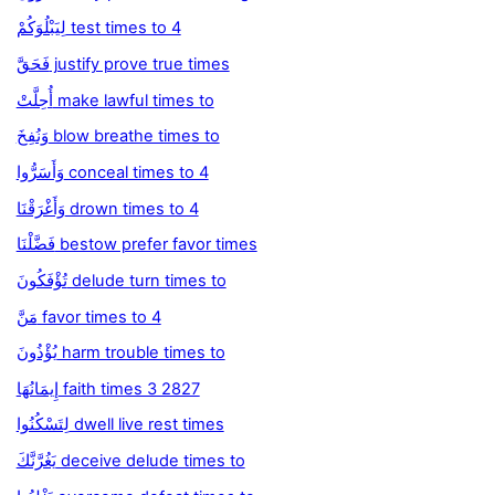
لِيَبْلُوَكُمْ test times to 4
فَحَقَّ justify prove true times
أُحِلَّتْ make lawful times to
وَنُفِخَ blow breathe times to
وَأَسَرُّوا conceal times to 4
وَأَغْرَقْنَا drown times to 4
فَضَّلْنَا bestow prefer favor times
تُؤْفَكُونَ delude turn times to
مَنَّ favor times to 4
يُؤْذُونَ harm trouble times to
إِيمَانُهَا faith times 3 2827
لِتَسْكُنُوا dwell live rest times
يَغُرَّنَّكَ deceive delude times to