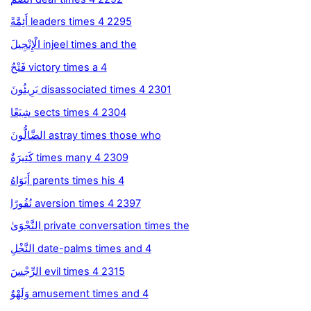
أَئِمَّةً leaders times 4 2295
الْإِنْجِيلَ injeel times and the
فَتْحٌ victory times a 4
بَرِيئُونَ disassociated times 4 2301
شِيَعًا sects times 4 2304
الضَّالُّونَ astray times those who
كَثِيرَةٌ times many 4 2309
أَبَوَاهُ parents times his 4
نُفُورًا aversion times 4 2397
النَّجْوَىٰ private conversation times the
النَّخْلِ date-palms times and 4
الرِّجْسَ evil times 4 2315
وَلَهْوٌ amusement times and 4