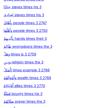
عِبَادًا slaves times his 3
لِعِبَادِيَ slaves times his 3
بِأَهْلِكَ people times 3 2747
وَأَهْلُهَا people times 3 2750
بِأَيْدِيهِمْ hands times their 3
ظَالِمٌ wrongdoers times the 3
وَهَلْ times is 3 2759
وَدِينِ religion times the 3
الْمَثَلُ times example 3 2766
وَأَمْوَالَهُمْ wealth times 3 2769
أَوْلِيَاءَهُ allies times 3 2770
فَضْلًا bounty times his 3
صَلَاتُهُمْ prayer times the 3