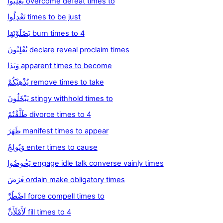
يَغْلِبُوا overcome defeat times to
تَعْدِلُوا times to be just
يَصْلَوْنَهَا burn times to 4
تُعْلِنُونَ declare reveal proclaim times
وَبَدَا apparent times to become
يُذْهِبْكُمْ remove times to take
يَبْخَلُونَ stingy withhold times to
طَلَّقْتُمُ divorce times to 4
ظَهَرَ manifest times to appear
وَيُولِجُ enter times to cause
يَخُوضُوا engage idle talk converse vainly times
فَرَضَ ordain make obligatory times
اضْطُرَّ force compell times to
لَأَمْلَأَنَّ fill times to 4