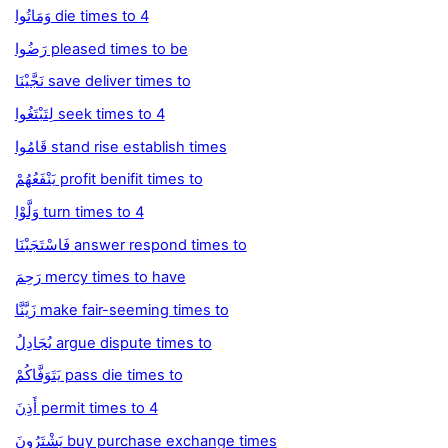
وَمَاتُوا die times to 4
رَضُوا pleased times to be
نَجَّيْنَا save deliver times to
لِتَبْتَغُوا seek times to 4
قَامُوا stand rise establish times
يَنْفَعُهُمْ profit benifit times to
وَلَّوْا turn times to 4
فَاسْتَجَبْنَا answer respond times to
رَحِمَ mercy times to have
زَيَّنَّا make fair-seeming times to
يُجَادِلُ argue dispute times to
يَتَوَفَّاكُمْ pass die times to
أَذِنَ permit times to 4
يَشْتَرُونَ buy purchase exchange times