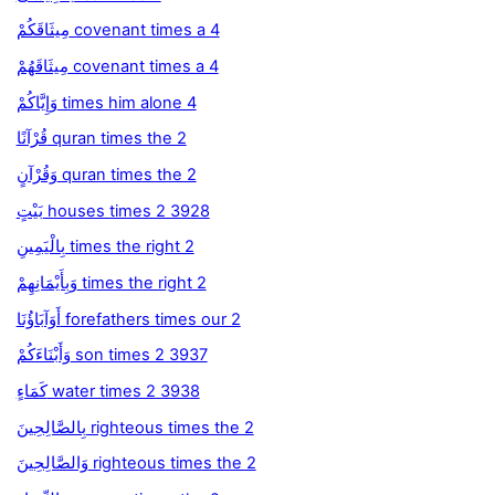
مِيثَاقَكُمْ covenant times a 4
مِيثَاقَهُمْ covenant times a 4
وَإِيَّاكُمْ times him alone 4
قُرْآنًا quran times the 2
وَقُرْآنٍ quran times the 2
بَيْتٍ houses times 2 3928
بِالْيَمِينِ times the right 2
وَبِأَيْمَانِهِمْ times the right 2
أَوَآبَاؤُنَا forefathers times our 2
وَأَبْنَاءَكُمْ son times 2 3937
كَمَاءٍ water times 2 3938
بِالصَّالِحِينَ righteous times the 2
وَالصَّالِحِينَ righteous times the 2