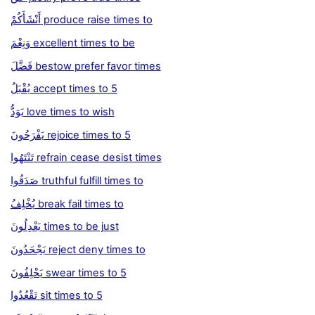
أَنْشَأَكُمْ produce raise times to
وَنِعْمَ excellent times to be
فَضَّلَ bestow prefer favor times
يُقْبَلُ accept times to 5
يَوَدُّ love times to wish
يَفْرَحُونَ rejoice times to 5
تَنْتَهُوا refrain cease desist times
صَدَقُوا truthful fulfill times to
يُخْلِفُ break fail times to
يَعْدِلُونَ times to be just
يَجْحَدُونَ reject deny times to
يَحْلِفُونَ swear times to 5
تَقْعُدُوا sit times to 5