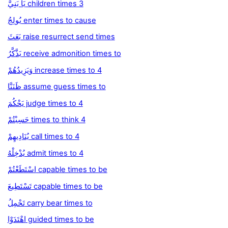
يَا بَنِيَّ children times 3
يُولِجُ enter times to cause
بَعَثَ raise resurrect send times
يَذَّكَّرُ receive admonition times to
وَيَزِيدُهُمْ increase times to 4
ظَنَنَّا assume guess times to
يَحْكُمَ judge times to 4
حَسِبْتُمْ times to think 4
يُنَادِيهِمْ call times to 4
يُدْخِلْهُ admit times to 4
اسْتَطَعْتُمْ capable times to be
تَسْتَطِيعَ capable times to be
تَحْمِلُ carry bear times to
اهْتَدَوْا guided times to be