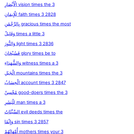
الْأَبْصَارِ vision times the 3
لِلْإِيمَانِ faith times 3 2828
بِالرَّحْمَٰنِ gracious times the most
وَقَلِيلٌ times a little 3
وَالنُّورَ light times 3 2836
فَسُبْحَانَ glory times be to
وَالشُّهَدَاءِ witness times a 3
الْجَبَلِ mountains times the 3
الْحِسَابُ account times 3 2847
مُحْسِنٌ good-doers times the 3
لِلْبَشَرِ man times a 3
السَّيِّئَاتُ evil deeds times the
وَإِثْمًا sin times 3 2857
أُمَّهَاتُهُمْ mothers times your 3