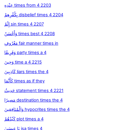
عِنْدِهِ times from 4 2203
بِكُفْرِهِمْ disbelief times 4 2204
إِثْمٌ sin times 4 2207
وَأَحْسَنُ times best 4 2208
مَعْرُوفٍ fair manner times in
وَفَرِيقًا party times a 4
وَحِينَ time a 4 2215
كَاذِبِينَ liars times the 4
كَأَنَّمَا times as if they
حَدِيثُ statement times 4 2221
مَصِيرًا destination times the 4
وَالْمُنَافِقِينَ hypocrites times the 4
كَيْدُهُمْ plot times a 4
يَا عِيسَىٰ isa times 4