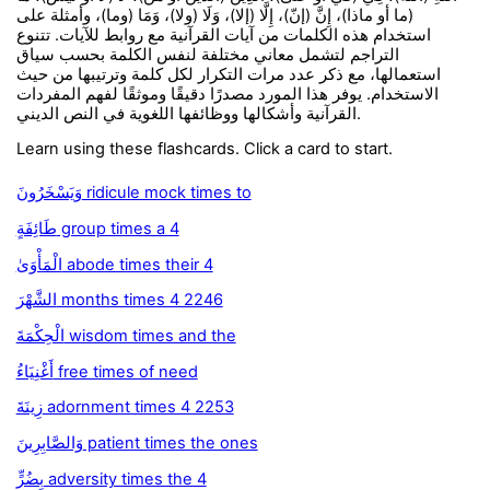
(ما أو ماذا)، إِنَّ (إنّ)، إِلَّا (إلا)، وَلَا (ولا)، وَمَا (وما)، وأمثلة على
استخدام هذه الكلمات من آيات القرآنية مع روابط للآيات. تتنوع
التراجم لتشمل معاني مختلفة لنفس الكلمة بحسب سياق
استعمالها، مع ذكر عدد مرات التكرار لكل كلمة وترتيبها من حيث
الاستخدام. يوفر هذا المورد مصدرًا دقيقًا وموثقًا لفهم المفردات
القرآنية وأشكالها ووظائفها اللغوية في النص الديني.
Learn using these flashcards. Click a card to start.
وَيَسْخَرُونَ ridicule mock times to
طَائِفَةٍ group times a 4
الْمَأْوَىٰ abode times their 4
الشَّهْرَ months times 4 2246
الْحِكْمَةَ wisdom times and the
أَغْنِيَاءُ free times of need
زِينَةَ adornment times 4 2253
وَالصَّابِرِينَ patient times the ones
بِضُرٍّ adversity times the 4