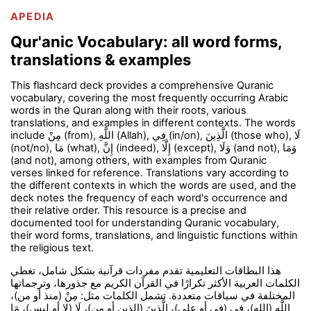
APEDIA
Qur'anic Vocabulary: all word forms,
translations & examples
This flashcard deck provides a comprehensive Quranic
vocabulary, covering the most frequently occurring Arabic
words in the Quran along with their roots, various
translations, and examples in different contexts. The words
include مِنْ (from), اللَّهِ (Allah), فِي (in/on), الَّذِينَ (those who), لَا
(not/no), مَا (what), إِنَّ (indeed), إِلَّا (except), وَلَا (and not), وَمَا
(and not), among others, with examples from Quranic
verses linked for reference. Translations vary according to
the different contexts in which the words are used, and the
deck notes the frequency of each word's occurrence and
their relative order. This resource is a precise and
documented tool for understanding Quranic vocabulary,
their word forms, translations, and linguistic functions within
the religious text.
هذا البطاقات التعليمية تقدم مفردات قرآنية بشكل شامل، تغطي
الكلمات العربية الأكثر تكرارًا في القرآن الكريم مع جذورها، وترجماتها
المختلفة في سياقات متعددة. تشمل الكلمات مثل: مِنْ (منذ أو من)،
اللَّهِ (الله)، فِي (في أو على)، الَّذِينَ (الذين أو من)، لَا (لا أو ليس)، مَا