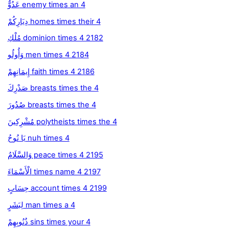
عَدُوٌّ enemy times an 4
دِيَارِكُمْ homes times their 4
مُلْكِ dominion times 4 2182
وَأُولُو men times 4 2184
إِيمَانِهِمْ faith times 4 2186
صَدْرِكَ breasts times the 4
صُدُورَ breasts times the 4
مُشْرِكِينَ polytheists times the 4
يَا نُوحُ nuh times 4
وَالسَّلَامُ peace times 4 2195
الْأَسْمَاءَ times name 4 2197
حِسَابٍ account times 4 2199
لِبَشَرٍ man times a 4
ذُنُوبِهِمْ sins times your 4