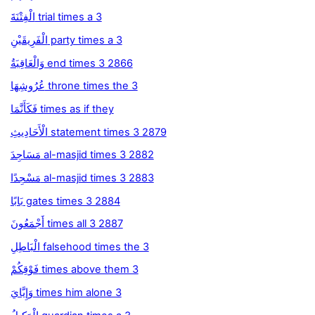
الْفِتْنَةَ trial times a 3
الْفَرِيقَيْنِ party times a 3
وَالْعَاقِبَةُ end times 3 2866
عُرُوشِهَا throne times the 3
فَكَأَنَّمَا times as if they
الْأَحَادِيثِ statement times 3 2879
مَسَاجِدَ al-masjid times 3 2882
مَسْجِدًا al-masjid times 3 2883
بَابًا gates times 3 2884
أَجْمَعُونَ times all 3 2887
الْبَاطِلِ falsehood times the 3
فَوْقِكُمْ times above them 3
وَإِيَّايَ times him alone 3