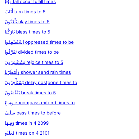
وَقَعَ fall occur fulfill times
أَنَابَ turn times to 5
يَلْعَبُونَ play times to 5
بَارَكْنَا bless times to 5
اسْتُضْعِفُوا oppressed times to be
تَفَرَّقُوا divided times to be
يَسْتَبْشِرُونَ rejoice times to 5
وَأَمْطَرْنَا shower send rain times
يَسْتَأْخِرُونَ delay postpone times to
يَنْقُضُونَ break times to 5
وَسِعَ encompass extend times to
سَلَفَ pass times to before
وَفِيهَا times in 4 2099
فَعَلَيْهِ times on 4 2101