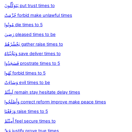
يَتَوَكَّلُونَ put trust times to
حُرِّمَتْ forbid make unlawful times
مُوتُوا die times to 5
رَضِيَ pleased times to be
يَحْشُرُهُمْ gather raise times to
وَنَجَّيْنَاهُ save deliver times to
فَسَجَدُوا prostrate times to 5
نُهُوا forbid times to 5
وَسَاءَتْ evil times to be
لَبِثْتُمْ remain stay hesitate delay times
وَأَصْلَحُوا correct reform improve make peace times
وَرَفَعْنَا raise times to 5
أَمِنْتُمْ feel secure times to
حَقَّ justify prove true times