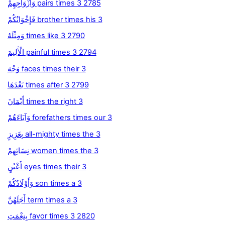
وَأَزْوَاجِهِمْ pairs times 3 2785
فَإِخْوَانُكُمْ brother times his 3
وَمِثْلَهُ times like 3 2790
الْأَلِيمَ painful times 3 2794
وَجْهَ faces times their 3
بَعْدَهَا times after 3 2799
أَيْمَانَ times the right 3
وَآبَاءَهُمْ forefathers times our 3
بِعَزِيزٍ all-mighty times the 3
نِسَائِهِمْ women times the 3
أَعْيُنٍ eyes times their 3
وَأَوْلَادُكُمْ son times a 3
أَجَلَهُنَّ term times a 3
بِنِعْمَتِ favor times 3 2820