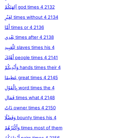
آلِهَتَكُمْ god times 4 2132
لِغَيْرِ times without 4 2134
أَمَّا times or 4 2136
بَعْدِي times after 4 2138
لِلْعَبِيدِ slaves times his 4
أَهْلِكَ people times 4 2141
وَأَيْدِيكُمْ hands times their 4
عَظِيمًا great times 4 2145
بِالْقَوْلِ word times the 4
فَمَالِ times what 4 2148
ذَاتُ owner times 4 2150
وَفَضْلًا bounty times his 4
وَأَكْثَرُهُمْ times most of them
أَزْوَاجَكُمُ pairs times 4 2156