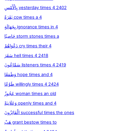
بِالْأَمْسِ yesterday times 4 2402
بَقَرَةً cow times a 4
بِجَهَالَةٍ ignorance times in 4
حَاصِبًا storm stones times a
دَعْوَاهُمْ cry times their 4
سَقَرَ hell times 4 2418
سَمَّاعُونَ listeners times 4 2419
وَطَمَعًا hope times and 4
طَوْعًا willingly times 4 2424
عَجُوزٌ woman times an old
وَعَلَانِيَةً openly times and 4
الْفَائِزُونَ successful times the ones
هَبْ grant bestow times to