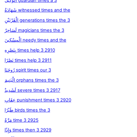
الْوَكِيلُ guardian times a 3
شَهَادَةُ witnessed times and the
الْقَرْنَيْنِ generations times the 3
لَسَاحِرٌ magicians times the 3
الْمِسْكِينَ needy times and the
بِنَصْرِهِ times help 3 2910
نَصْرًا times help 3 2911
رُوحَنَا spirit times our 3
الْيَتِيمَ orphans times the 3
لَشَدِيدٌ severe times 3 2917
عِقَابِ punishment times 3 2920
طَيْرًا birds times the 3
مَرَّةً time 3 2925
وَإِذًا times then 3 2929