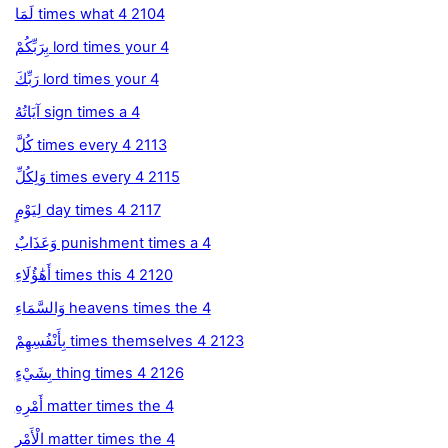
لَمَا times what 4 2104
بِرَبِّكُمْ lord times your 4
رَبِّكَ lord times your 4
آيَاتُهُ sign times a 4
كُلَّ times every 4 2113
وَلِكُلِّ times every 4 2115
لِيَوْمٍ day times 4 2117
وَعَذَابٌ punishment times a 4
أَهَٰؤُلَاءِ times this 4 2120
وَالسَّمَاءِ heavens times the 4
بِأَنْفُسِهِمْ times themselves 4 2123
بِشَيْءٍ thing times 4 2126
أَمْرِهِ matter times the 4
الْأَمْرِ matter times the 4