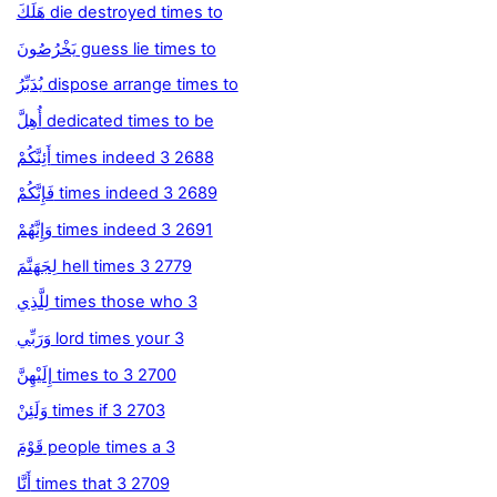
هَلَكَ die destroyed times to
يَخْرُصُونَ guess lie times to
يُدَبِّرُ dispose arrange times to
أُهِلَّ dedicated times to be
أَئِنَّكُمْ times indeed 3 2688
فَإِنَّكُمْ times indeed 3 2689
وَإِنَّهُمْ times indeed 3 2691
لِجَهَنَّمَ hell times 3 2779
لِلَّذِي times those who 3
وَرَبِّي lord times your 3
إِلَيْهِنَّ times to 3 2700
وَلَئِنْ times if 3 2703
قَوْمَ people times a 3
أَنَّا times that 3 2709