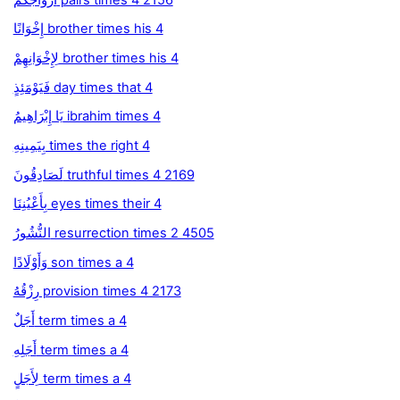
إِخْوَانًا brother times his 4
لِإِخْوَانِهِمْ brother times his 4
فَيَوْمَئِذٍ day times that 4
يَا إِبْرَاهِيمُ ibrahim times 4
بِيَمِينِهِ times the right 4
لَصَادِقُونَ truthful times 4 2169
بِأَعْيُنِنَا eyes times their 4
النُّشُورُ resurrection times 2 4505
وَأَوْلَادًا son times a 4
رِزْقُهُ provision times 4 2173
أَجَلٌ term times a 4
أَجَلِهِ term times a 4
لِأَجَلٍ term times a 4