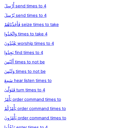
أُرْسِلَ send times to 4
يُرْسِلَ send times to 4
فَأَخَذْنَاهُمْ seize times to take
وَاتَّخَذُوا times to take 4
يَعْبُدُونَ worship times to 4
يَجِدُوا find times to 4
أَلَيْسَ times to not be
وَلَيْسَ times to not be
سَمِعَ hear listen times to
فَتَوَلَّىٰ turn times to 4
يَأْمُرُ order command times to
يَأْمُرُكُمْ order command times to
يَأْمُرُونَ order command times to
تَدْخُلُوا enter times to 4