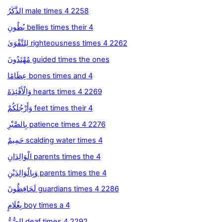
الذَّكَرُ male times 4 2258
بُطُونِ bellies times their 4
لِلتَّقْوَىٰ righteousness times 4 2262
مُهْتَدُونَ guided times the ones
عِظَامًا bones times and 4
وَالْأَفْئِدَةَ hearts times 4 2269
وَأَرْجُلَكُمْ feet times their 4
بِالصَّبْرِ patience times 4 2276
حَمِيمٌ scalding water times 4
الْوَالِدَانِ parents times the 4
وَبِالْوَالِدَيْنِ parents times the 4
لَحَافِظُونَ guardians times 4 2286
بِغُلَامٍ boy times a 4
الصُّمُّ deaf times 4 2292