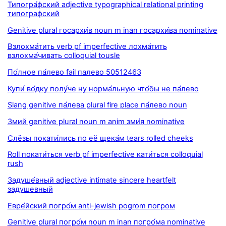
Типогра́фский adjective typographical relational printing
типографский
Genitive plural госархи́в noun m inan госархи́ва nominative
Взлохма́тить verb pf imperfective лохма́тить
взлохма́чивать colloquial tousle
По́лное па́лево fail палево 50512463
Купи́ во́дку полу́че ну норма́льную что́бы не па́лево
Slang genitive па́лева plural fire place па́лево noun
Змий genitive plural noun m anim зми́я nominative
Слёзы покати́лись по её щека́м tears rolled cheeks
Roll покати́ться verb pf imperfective кати́ться colloquial
rush
Задуше́вный adjective intimate sincere heartfelt
задушевный
Евре́йский погро́м anti-jewish pogrom погром
Genitive plural погро́м noun m inan погро́ма nominative