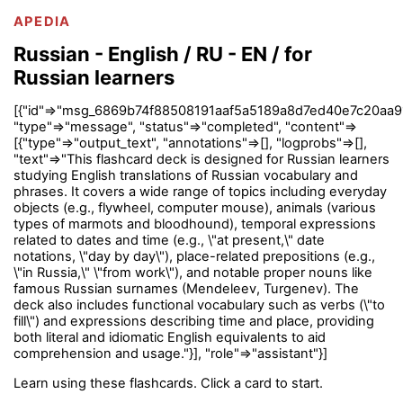
APEDIA
Russian - English / RU - EN / for
Russian learners
[{"id"=>"msg_6869b74f88508191aaf5a5189a8d7ed40e7c20aa9
"type"=>"message", "status"=>"completed", "content"=>
[{"type"=>"output_text", "annotations"=>[], "logprobs"=>[],
"text"=>"This flashcard deck is designed for Russian learners
studying English translations of Russian vocabulary and
phrases. It covers a wide range of topics including everyday
objects (e.g., flywheel, computer mouse), animals (various
types of marmots and bloodhound), temporal expressions
related to dates and time (e.g., \"at present,\" date
notations, \"day by day\"), place-related prepositions (e.g.,
\"in Russia,\" \"from work\"), and notable proper nouns like
famous Russian surnames (Mendeleev, Turgenev). The
deck also includes functional vocabulary such as verbs (\"to
fill\") and expressions describing time and place, providing
both literal and idiomatic English equivalents to aid
comprehension and usage."}], "role"=>"assistant"}]
Learn using these flashcards. Click a card to start.