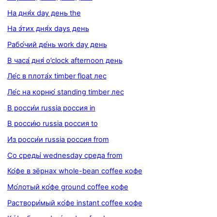
На дня́х day день the
На э́тих дня́х days день
Рабо́чий де́нь work day день
В часа́ дня́ o’clock afternoon день
Ле́с в плота́х timber float лес
Ле́с на корню́ standing timber лес
В росси́и russia россия in
В росси́ю russia россия to
Из росси́и russia россия from
Со среды́ wednesday среда from
Ко́фе в зёрнах whole-bean coffee кофе
Мо́лотый ко́фе ground coffee кофе
Раствори́мый ко́фе instant coffee кофе