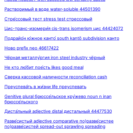
Растворимый в воде water-soluble 44501390
Стре́ссовый тест stress test стрессовый
Цис-транс-изомери́я cis-trans isomerism цис 44424072
Подрайо́н ю́жное канто́ south kantō subdivision канто
Ново prefix neo 46617422
Чёрная металлу́ргия iron steel industry чёрный
Не кто лю́бит пое́сть likes good meal
Сверка кассовой наличности reconciliation cash
Преуспева́ть в жи́зни life преуспевать
Genitive plural брюссе́льское кру́жево noun n inan
брюссе́льского
Диста́льный adjective distal дистальный 44477530
Разве́систый adjective comparative по)разве́систее
по)разве́систей spread-out sprawling spreading