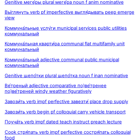
Genitive меге́ры plural меге́ра noun f anim nominative
Вы́глянуть verb pf imperfective выгля́дывать peep emerge
view
Коммуна́льные услу́ги municipal services public utilities
коммунальный
Коммуна́льная кварти́ра communal flat multifamily unit
коммунальный
Коммуна́льный adjective communal public municipal
коммунальный
Genitive щепо́тки plural щепо́тка noun f inan nominative
Ве́треный adjective comparative по)ве́тренее
по)ве́треней windy weather figuratively
Завози́ть verb impf perfective завезти́ place drop supply
Завози́ть verb begin pf colloquial carry vehicle transport
Поуча́ть verb impf dated teach instruct preach lecture
Cook стря́пать verb impf perfective состря́пать colloquial
food