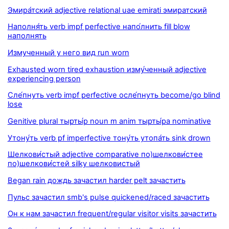
Эмира́тский adjective relational uae emirati эмиратский
Наполня́ть verb impf perfective напо́лнить fill blow
наполнять
Измученный у него вид run worn
Exhausted worn tired exhaustion изму́ченный adjective
experiencing person
Сле́пнуть verb impf perfective осле́пнуть become/go blind
lose
Genitive plural тырты́р noun m anim тырты́ра nominative
Утону́ть verb pf imperfective тону́ть утопа́ть sink drown
Шелкови́стый adjective comparative по)шелкови́стее
по)шелкови́стей silky шелковистый
Began rain дождь зачастил harder pelt зачастить
Пульс зачастил smb's pulse quickened/raced зачастить
Он к нам зачастил frequent/regular visitor visits зачастить