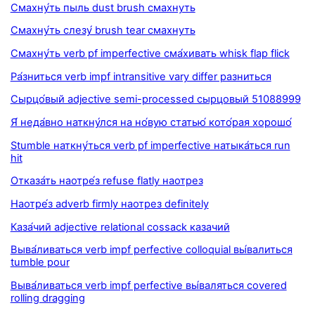
Смахну́ть пыль dust brush смахнуть
Смахну́ть слезу́ brush tear смахнуть
Смахну́ть verb pf imperfective сма́хивать whisk flap flick
Ра́зниться verb impf intransitive vary differ разниться
Сырцо́вый adjective semi-processed сырцовый 51088999
Я́ неда́вно наткну́лся на но́вую статью́ кото́рая хорошо́
Stumble наткну́ться verb pf imperfective натыка́ться run
hit
Отказа́ть наотре́з refuse flatly наотрез
Наотре́з adverb firmly наотрез definitely
Каза́чий adjective relational cossack казачий
Выва́ливаться verb impf perfective colloquial вы́валиться
tumble pour
Выва́ливаться verb impf perfective вы́валяться covered
rolling dragging