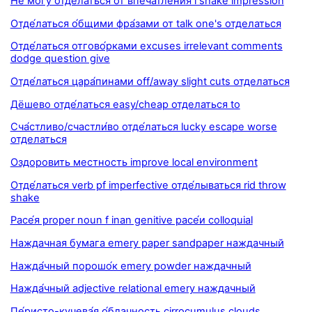
Не могу́ отде́латься от впечатле́ния i shake impression
Отде́латься о́бщими фра́зами от talk one's отделаться
Отде́латься отгово́рками excuses irrelevant comments
dodge question give
Отде́латься цара́пинами off/away slight cuts отделаться
Дёшево отде́латься easy/cheap отделаться to
Сча́стливо/счастли́во отде́латься lucky escape worse
отделаться
Оздоровить местность improve local environment
Отде́латься verb pf imperfective отде́лываться rid throw
shake
Расе́я proper noun f inan genitive расе́и colloquial
Наждачная бумага emery paper sandpaper наждачный
Нажда́чный порошо́к emery powder наждачный
Нажда́чный adjective relational emery наждачный
Пе́ристо-кучева́я о́блачность cirrocumulus clouds