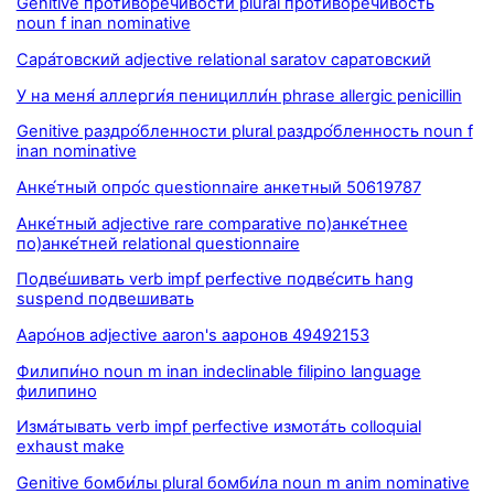
Genitive противоречи́вости plural противоречи́вость
noun f inan nominative
Сара́товский adjective relational saratov саратовский
У на меня́ аллерги́я пеницилли́н phrase allergic penicillin
Genitive раздро́бленности plural раздро́бленность noun f
inan nominative
Анке́тный опро́с questionnaire анкетный 50619787
Анке́тный adjective rare comparative по)анке́тнее
по)анке́тней relational questionnaire
Подве́шивать verb impf perfective подве́сить hang
suspend подвешивать
Ааро́нов adjective aaron's ааронов 49492153
Филипи́но noun m inan indeclinable filipino language
филипино
Изма́тывать verb impf perfective измота́ть colloquial
exhaust make
Genitive бомби́лы plural бомби́ла noun m anim nominative