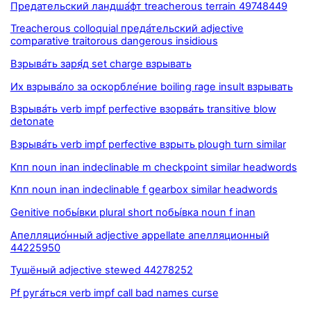
Предательский ландша́фт treacherous terrain 49748449
Treacherous colloquial преда́тельский adjective
comparative traitorous dangerous insidious
Взрыва́ть заря́д set charge взрывать
Их взрыва́ло за оскорбле́ние boiling rage insult взрывать
Взрыва́ть verb impf perfective взорва́ть transitive blow
detonate
Взрыва́ть verb impf perfective взрыть plough turn similar
Кпп noun inan indeclinable m checkpoint similar headwords
Кпп noun inan indeclinable f gearbox similar headwords
Genitive побы́вки plural short побы́вка noun f inan
Апелляцио́нный adjective appellate апелляционный
44225950
Тушёный adjective stewed 44278252
Pf руга́ться verb impf call bad names curse