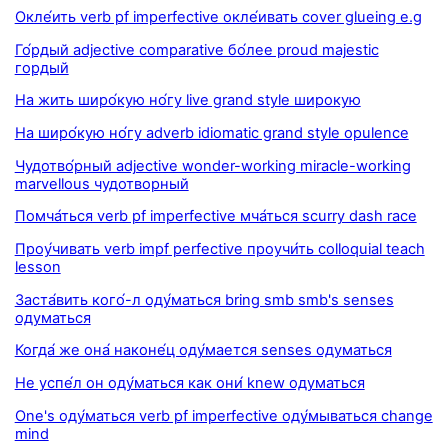
Окле́ить verb pf imperfective окле́ивать cover glueing e.g
Го́рдый adjective comparative бо́лее proud majestic
гордый
На жить широ́кую но́гу live grand style широкую
На широ́кую но́гу adverb idiomatic grand style opulence
Чудотво́рный adjective wonder-working miracle-working
marvellous чудотворный
Помча́ться verb pf imperfective мча́ться scurry dash race
Проу́чивать verb impf perfective проучи́ть colloquial teach
lesson
Заста́вить кого́-л оду́маться bring smb smb's senses
одуматься
Когда́ же она́ наконе́ц оду́мается senses одуматься
Не успе́л он оду́маться как они́ knew одуматься
One's оду́маться verb pf imperfective оду́мываться change
mind