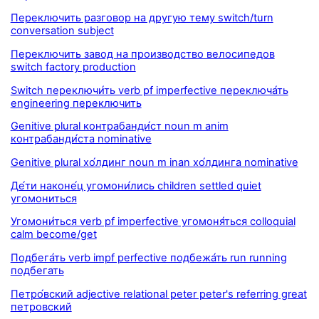
Переключить разговор на другую тему switch/turn
conversation subject
Переключить завод на производство велосипедов
switch factory production
Switch переключи́ть verb pf imperfective переключа́ть
engineering переключить
Genitive plural контрабанди́ст noun m anim
контрабанди́ста nominative
Genitive plural хо́лдинг noun m inan хо́лдинга nominative
Де́ти наконе́ц угомони́лись children settled quiet
угомониться
Угомони́ться verb pf imperfective угомоня́ться colloquial
calm become/get
Подбега́ть verb impf perfective подбежа́ть run running
подбегать
Петро́вский adjective relational peter peter's referring great
петровский