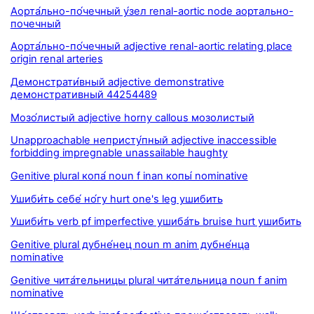
Аорта́льно-по́чечный у́зел renal-aortic node аортально-
почечный
Аорта́льно-по́чечный adjective renal-aortic relating place
origin renal arteries
Демонстрати́вный adjective demonstrative
демонстративный 44254489
Мозо́листый adjective horny callous мозолистый
Unapproachable непристу́пный adjective inaccessible
forbidding impregnable unassailable haughty
Genitive plural копа́ noun f inan копы́ nominative
Ушиби́ть себе́ но́гу hurt one's leg ушибить
Ушиби́ть verb pf imperfective ушиба́ть bruise hurt ушибить
Genitive plural дубне́нец noun m anim дубне́нца
nominative
Genitive чита́тельницы plural чита́тельница noun f anim
nominative