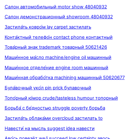
Салон автомобильный motor show 48040932
Салон демонстрационный showroom 48040932
Застила́ть ковро́м lay carpet застилать
Конта́ктный телефо́н contact phone контактный
Това́рный знак trademark товарный 50621426
Маши́нное ма́сло machine/engine oil машинный
Маши́нное отделе́ние engine room машинный
Маши́нная обрабо́тка machining машинный 50620677
Була́вочный уко́л pin prick булавочный
Топо́рный ю́мор crude/tasteless humour топорный
Борьба́ с бе́дностью struggle poverty борьба
Застила́ть облака́ми overcloud застилать to
Навести́ на мысль suggest idea навести
Аво́сь повезёт we/i succeed low certainty авось