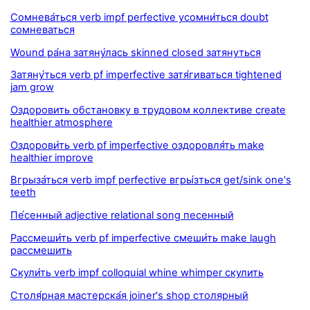
Сомнева́ться verb impf perfective усомни́ться doubt
сомневаться
Wound ра́на затяну́лась skinned closed затянуться
Затяну́ться verb pf imperfective затя́гиваться tightened
jam grow
Оздоровить обстановку в трудовом коллективе create
healthier atmosphere
Оздорови́ть verb pf imperfective оздоровля́ть make
healthier improve
Вгрыза́ться verb impf perfective вгры́зться get/sink one's
teeth
Пе́сенный adjective relational song песенный
Рассмеши́ть verb pf imperfective смеши́ть make laugh
рассмешить
Скули́ть verb impf colloquial whine whimper скулить
Столя́рная мастерска́я joiner's shop столярный