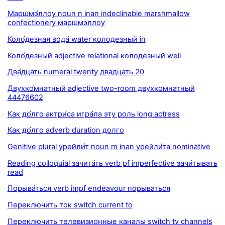
Маршмэ́ллоу noun n inan indeclinable marshmallow
confectionery маршмэллоу
Коло́дезная вода́ water колодезный in
Коло́дезный adjective relational колодезный well
Два́дцать numeral twenty двадцать 20
Двухко́мнатный adjective two-room двухкомнатный
44476602
Как до́лго актри́са игра́ла эту роль long actress
Как до́лго adverb duration долго
Genitive plural урейли́т noun m inan урейли́та nominative
Reading colloquial зачита́ть verb pf imperfective зачи́тывать
read
Порыва́ться verb impf endeavour порываться
Переключить ток switch current to
Переключить телевизионные каналы switch tv channels