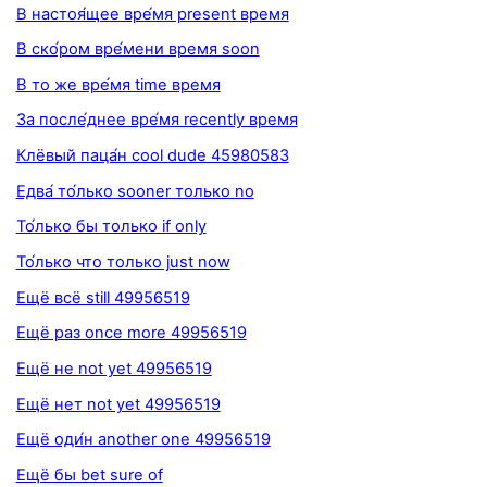
В настоя́щее вре́мя present время
В ско́ром вре́мени время soon
В то же вре́мя time время
За после́днее вре́мя recently время
Клёвый паца́н cool dude 45980583
Едва́ то́лько sooner только no
То́лько бы только if only
То́лько что только just now
Ещё всё still 49956519
Ещё раз once more 49956519
Ещё не not yet 49956519
Ещё нет not yet 49956519
Ещё оди́н another one 49956519
Ещё бы bet sure of