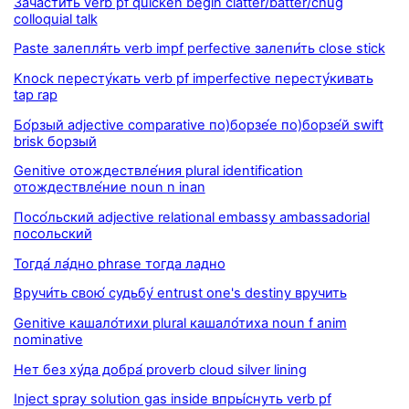
Зачасти́ть verb pf quicken begin clatter/batter/chug
colloquial talk
Paste залепля́ть verb impf perfective залепи́ть close stick
Knock пересту́кать verb pf imperfective пересту́кивать
tap rap
Бо́рзый adjective comparative по)борзе́е по)борзе́й swift
brisk борзый
Genitive отождествле́ния plural identification
отождествле́ние noun n inan
Посо́льский adjective relational embassy ambassadorial
посольский
Тогда́ ла́дно phrase тогда ладно
Вручи́ть свою́ судьбу́ entrust one's destiny вручить
Genitive кашало́тихи plural кашало́тиха noun f anim
nominative
Нет без ху́да добра́ proverb cloud silver lining
Inject spray solution gas inside впры́снуть verb pf