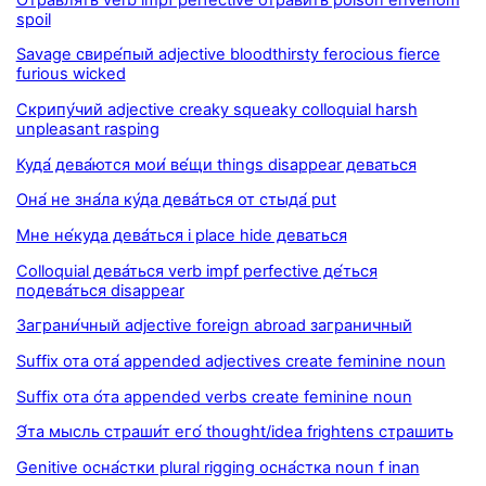
spoil
Savage свире́пый adjective bloodthirsty ferocious fierce
furious wicked
Скрипу́чий adjective creaky squeaky colloquial harsh
unpleasant rasping
Куда́ дева́ются мои́ ве́щи things disappear деваться
Она́ не зна́ла ку́да дева́ться от стыда́ put
Мне не́куда дева́ться i place hide деваться
Colloquial дева́ться verb impf perfective де́ться
подева́ться disappear
Заграни́чный adjective foreign abroad заграничный
Suffix ота ота́ appended adjectives create feminine noun
Suffix ота о́та appended verbs create feminine noun
Э́та мысль страши́т его́ thought/idea frightens страшить
Genitive осна́стки plural rigging осна́стка noun f inan