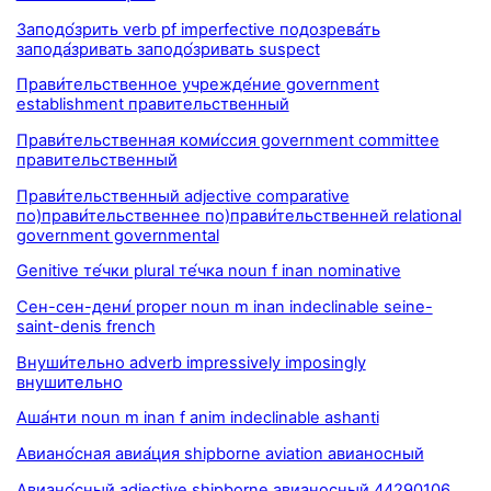
Заподо́зрить verb pf imperfective подозрева́ть
запода́зривать заподо́зривать suspect
Прави́тельственное учрежде́ние government
establishment правительственный
Прави́тельственная коми́ссия government committee
правительственный
Прави́тельственный adjective comparative
по)прави́тельственнее по)прави́тельственней relational
government governmental
Genitive те́чки plural те́чка noun f inan nominative
Сен-сен-дени́ proper noun m inan indeclinable seine-
saint-denis french
Внуши́тельно adverb impressively imposingly
внушительно
Аша́нти noun m inan f anim indeclinable ashanti
Авиано́сная авиа́ция shipborne aviation авианосный
Авиано́сный adjective shipborne авианосный 44290106