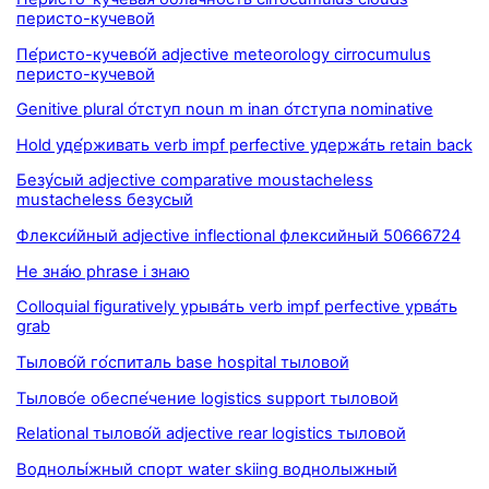
перисто-кучевой
Пе́ристо-кучево́й adjective meteorology cirrocumulus
перисто-кучевой
Genitive plural о́тступ noun m inan о́тступа nominative
Hold уде́рживать verb impf perfective удержа́ть retain back
Безу́сый adjective comparative moustacheless
mustacheless безусый
Флекси́йный adjective inflectional флексийный 50666724
Не зна́ю phrase i знаю
Colloquial figuratively урыва́ть verb impf perfective урва́ть
grab
Тылово́й го́спиталь base hospital тыловой
Тылово́е обеспе́чение logistics support тыловой
Relational тылово́й adjective rear logistics тыловой
Воднолы́жный спорт water skiing воднолыжный