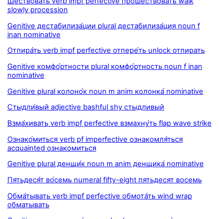
Ше́ствовать verb impf perfective проше́ствовать walk
slowly procession
Genitive дестабилиза́ции plural дестабилиза́ция noun f
inan nominative
Отпира́ть verb impf perfective отпере́ть unlock отпирать
Genitive комфо́ртности plural комфо́ртность noun f inan
nominative
Genitive plural колоно́к noun m anim колонка́ nominative
Стыдли́вый adjective bashful shy стыдливый
Взма́хивать verb impf perfective взмахну́ть flap wave strike
Ознако́миться verb pf imperfective ознакомля́ться
acquainted ознакомиться
Genitive plural денщи́к noun m anim денщика́ nominative
Пятьдеся́т во́семь numeral fifty-eight пятьдесят восемь
Обма́тывать verb impf perfective обмота́ть wind wrap
обматывать