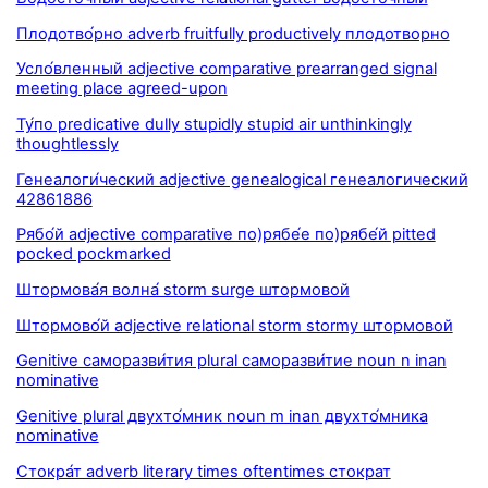
Плодотво́рно adverb fruitfully productively плодотворно
Усло́вленный adjective comparative prearranged signal
meeting place agreed-upon
Ту́по predicative dully stupidly stupid air unthinkingly
thoughtlessly
Генеалоги́ческий adjective genealogical генеалогический
42861886
Рябо́й adjective comparative по)рябе́е по)рябе́й pitted
pocked pockmarked
Штормова́я волна́ storm surge штормовой
Штормово́й adjective relational storm stormy штормовой
Genitive саморазви́тия plural саморазви́тие noun n inan
nominative
Genitive plural двухто́мник noun m inan двухто́мника
nominative
Стокра́т adverb literary times oftentimes стократ