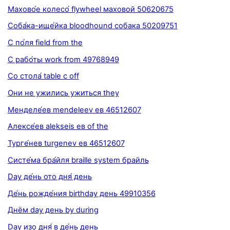
Махово́е колесо́ flywheel маховой 50620675
Соба́ка-ище́йка bloodhound собака 50209751
С по́ля field from the
С рабо́ты work from 49768949
Со стола́ table с off
Они не ужились ужиться they
Менделе́ев mendeleev ев 46512607
Алексе́ев alekseis ев of the
Турге́нев turgenev ев 46512607
Систе́ма бра́йля braille system брайль
Day де́нь ото дня́ день
Де́нь рожде́ния birthday день 49910356
Днём day день by during
Day изо дня́ в де́нь день