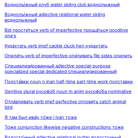
Воднолы́жный клуб water skiing club воднолыжный
Воднолы́жный adjective relational water skiing
воднолыжный
Bid прости́ться verb pf imperfective проща́ться goodbye
one's
Куда́хтать verb impf cackle cluck hen кудахтать
Опили́ть verb pf imperfective опи́ливать file sides опилить
Специализи́рованный adjective special-purpose
specialized special dedicated специализированный
Полста́вки noun n inan half-time part-time work полставки
Genitive plural русофо́б noun m anim русофо́ба nominative
Отла́вливать verb impf perfective отлови́ть catch animal
bird
Я там был ива́н то́же i ivan тоже
То́же conjunction likewise negative constructions тоже
Водосто́чный adjective relational gutter водосточный