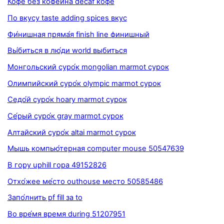
Ко́фе без кофеи́на decaf кофе
По вкусу taste adding spices вкус
Фи́нишная пряма́я finish line финишный
Вы́биться в лю́ди world выбиться
Монгольский суро́к mongolian marmot сурок
Олимпийский суро́к olympic marmot сурок
Седо́й суро́к hoary marmot сурок
Се́рый суро́к gray marmot сурок
Алтайский суро́к altai marmot сурок
Мышь компью́терная computer mouse 50547639
В гору uphill гора 49152826
Отхо́жее ме́сто outhouse место 50585486
Запо́лнить pf fill за to
Во вре́мя время during 51207951