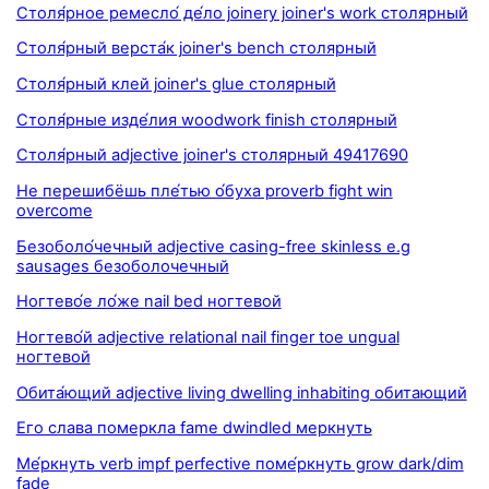
Столя́рное ремесло́ де́ло joinery joiner's work столярный
Столя́рный верста́к joiner's bench столярный
Столя́рный клей joiner's glue столярный
Столя́рные изде́лия woodwork finish столярный
Столя́рный adjective joiner's столярный 49417690
Не перешибёшь пле́тью о́буха proverb fight win
overcome
Безоболо́чечный adjective casing-free skinless e.g
sausages безоболочечный
Ногтево́е ло́же nail bed ногтевой
Ногтево́й adjective relational nail finger toe ungual
ногтевой
Обита́ющий adjective living dwelling inhabiting обитающий
Его слава померкла fame dwindled меркнуть
Ме́ркнуть verb impf perfective поме́ркнуть grow dark/dim
fade