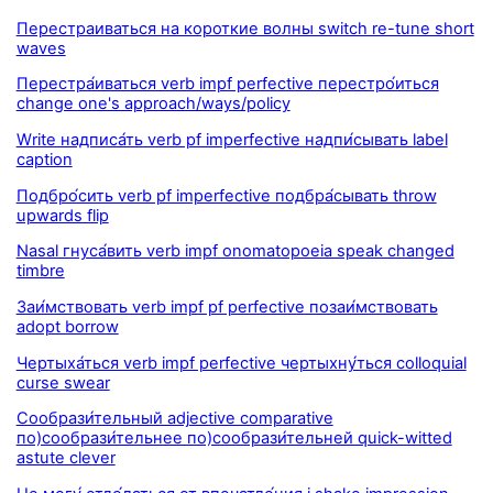
Перестраиваться на короткие волны switch re-tune short
waves
Перестра́иваться verb impf perfective перестро́иться
change one's approach/ways/policy
Write надписа́ть verb pf imperfective надпи́сывать label
caption
Подбро́сить verb pf imperfective подбра́сывать throw
upwards flip
Nasal гнуса́вить verb impf onomatopoeia speak changed
timbre
Заи́мствовать verb impf pf perfective позаи́мствовать
adopt borrow
Чертыха́ться verb impf perfective чертыхну́ться colloquial
curse swear
Сообрази́тельный adjective comparative
по)сообрази́тельнее по)сообрази́тельней quick-witted
astute clever