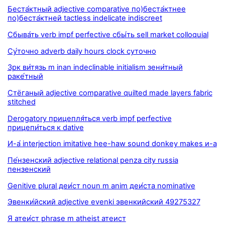
Беста́ктный adjective comparative по)беста́ктнее
по)беста́ктней tactless indelicate indiscreet
Сбыва́ть verb impf perfective сбы́ть sell market colloquial
Су́точно adverb daily hours clock суточно
Зрк ви́тязь m inan indeclinable initialism зени́тный
раке́тный
Стёганый adjective comparative quilted made layers fabric
stitched
Derogatory прицепля́ться verb impf perfective
прицепи́ться к dative
И-а́ interjection imitative hee-haw sound donkey makes и-а
Пе́нзенский adjective relational penza city russia
пензенский
Genitive plural деи́ст noun m anim деи́ста nominative
Эвенки́йский adjective evenki эвенкийский 49275327
Я атеи́ст phrase m atheist атеист