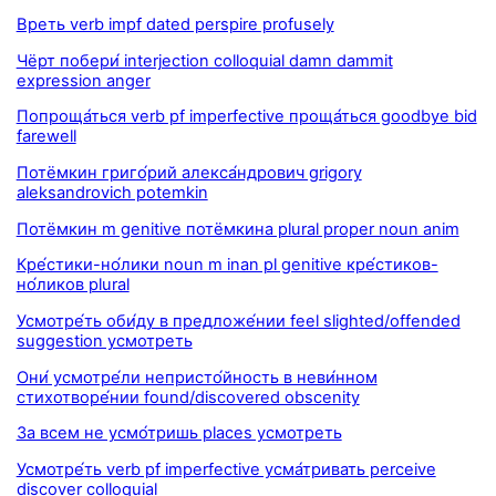
Вреть verb impf dated perspire profusely
Чёрт побери́ interjection colloquial damn dammit
expression anger
Попроща́ться verb pf imperfective проща́ться goodbye bid
farewell
Потёмкин григо́рий алекса́ндрович grigory
aleksandrovich potemkin
Потёмкин m genitive потёмкина plural proper noun anim
Кре́стики-но́лики noun m inan pl genitive кре́стиков-
но́ликов plural
Усмотре́ть оби́ду в предложе́нии feel slighted/offended
suggestion усмотреть
Они́ усмотре́ли непристо́йность в неви́нном
стихотворе́нии found/discovered obscenity
За всем не усмо́тришь places усмотреть
Усмотре́ть verb pf imperfective усма́тривать perceive
discover colloquial