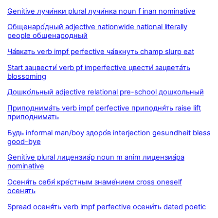
Genitive лучи́нки plural лучи́нка noun f inan nominative
Общенаро́дный adjective nationwide national literally
people общенародный
Ча́вкать verb impf perfective ча́вкнуть champ slurp eat
Start зацвести́ verb pf imperfective цвести́ зацвета́ть
blossoming
Дошко́льный adjective relational pre-school дошкольный
Приподнима́ть verb impf perfective приподня́ть raise lift
приподнимать
Будь informal man/boy здоро́в interjection gesundheit bless
good-bye
Genitive plural лицензиа́р noun m anim лицензиа́ра
nominative
Осеня́ть себя́ кре́стным знаме́нием cross oneself
осенять
Spread осеня́ть verb impf perfective осени́ть dated poetic