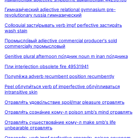
Гимнази́ческий adjective relational gymnasium pre-
revolutionary russia гимназический
Colloquial засти́рывать verb impf perfective застира́ть
wash stain
Промысло́вый adjective commercial producer's sold
commercially промысловый
Genitive plural afternoon по́лдник noun m inan по́лдника
Пли interjection obsolete fire 49531941
Полулёжа adverb recumbent position recumbently
Peel облупи́ться verb pf imperfective облу́пливаться
intransitive skin
Отравля́ть удово́льствие spoil/mar pleasure отравлять
Отравля́ть созна́ние кому-л poison smb's mind отравлять
Отравля́ть существова́ние кому-л make smb's life
unbearable отравлять
Отравля́ть verb impf perfective отрави́ть poison envenom