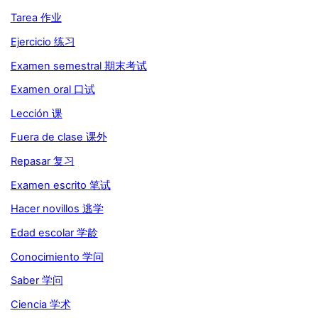
Tarea 作业
Ejercicio 练习
Examen semestral 期末考试
Examen oral 口试
Lección 课
Fuera de clase 课外
Repasar 复习
Examen escrito 笔试
Hacer novillos 逃学
Edad escolar 学龄
Conocimiento 学问
Saber 学问
Ciencia 学术