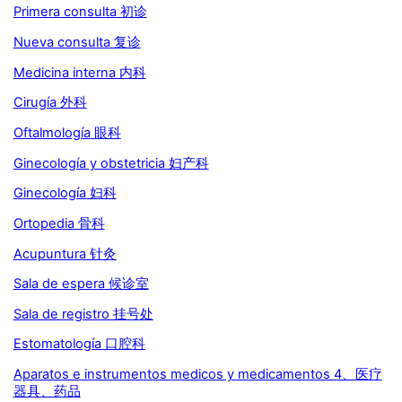
Primera consulta 初诊
Nueva consulta 复诊
Medicina interna 内科
Cirugía 外科
Oftalmología 眼科
Ginecología y obstetricia 妇产科
Ginecología 妇科
Ortopedia 骨科
Acupuntura 针灸
Sala de espera 候诊室
Sala de registro 挂号处
Estomatología 口腔科
Aparatos e instrumentos medicos y medicamentos 4、医疗
器具、药品