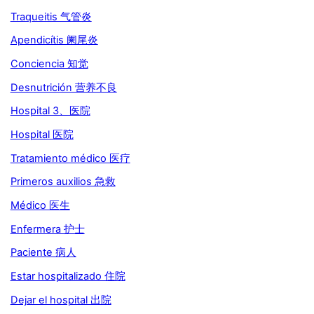
Traqueitis 气管炎
Apendicítis 阑尾炎
Conciencia 知觉
Desnutrición 营养不良
Hospital 3、医院
Hospital 医院
Tratamiento médico 医疗
Primeros auxilios 急救
Médico 医生
Enfermera 护士
Paciente 病人
Estar hospitalizado 住院
Dejar el hospital 出院