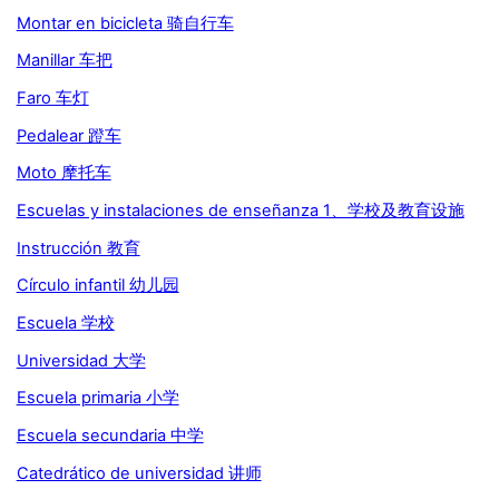
Montar en bicicleta 骑自行车
Manillar 车把
Faro 车灯
Pedalear 蹬车
Moto 摩托车
Escuelas y instalaciones de enseñanza 1、学校及教育设施
Instrucción 教育
Círculo infantil 幼儿园
Escuela 学校
Universidad 大学
Escuela primaria 小学
Escuela secundaria 中学
Catedrático de universidad 讲师