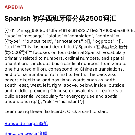
APEDIA
Spanish 初学西班牙语分类2500词汇
[{"id"=>"msg_6869b873fe54819c81922c1ffe3f17d00abea8468
"type"=>"message", "status"=>"completed", "content"=>
[{"type"=>"output_text", "annotations"=>[], "logprobs"=>[],
"text"=>"This flashcard deck titled \"Spanish 初学西班牙语分
类2500词汇\" focuses on foundational Spanish vocabulary
primarily related to numbers, ordinal numbers, and spatial
orientation. It includes basic cardinal numbers from zero to
one hundred million, corresponding Chinese translations,
and ordinal numbers from first to tenth. The deck also
covers directional and positional words such as north,
south, east, west, left, right, above, below, inside, outside,
and middle, providing Chinese equivalents for learners to
build essential vocabulary for everyday use and spatial
understanding."}], "role"=>"assistant"}]
Learn using these flashcards. Click a card to start.
Buque de carga 商船
Barco de pesca 渔船