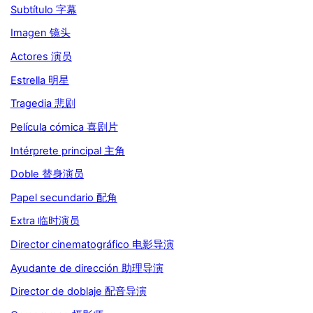
Subtítulo 字幕
Imagen 镜头
Actores 演员
Estrella 明星
Tragedia 悲剧
Película cómica 喜剧片
Intérprete principal 主角
Doble 替身演员
Papel secundario 配角
Extra 临时演员
Director cinematográfico 电影导演
Ayudante de dirección 助理导演
Director de doblaje 配音导演