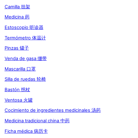
Camilla 担架
Medicina 药
Estoscopio 听诊器
Termómetro 体温计
Pinzas 镊子
Venda de gasa 绷带
Mascarilla 口罩
Silla de ruedas 轮椅
Bastón 拐杖
Ventosa 火罐
Cocimiento de ingredientes medicinales 汤药
Medicina tradicional china 中药
Ficha médica 病历卡