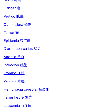
Moco 鼻涕
Cáncer 癌
Vértigo 眩晕
Quemadura 烧伤
Tumor 瘤
Epidemia 流行病
Diente con caries 龋齿
Anemia 贫血
Infección 感染
Trombo 血栓
Varicela 水痘
Hemorragia cerebral 脑溢血
Tener fiebre 发烧
Leucemia 白血病