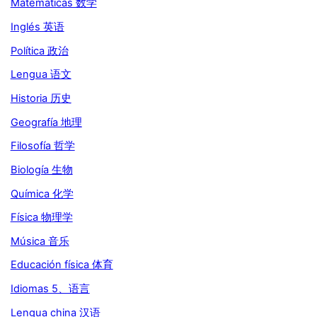
Matemáticas 数学
Inglés 英语
Política 政治
Lengua 语文
Historia 历史
Geografía 地理
Filosofía 哲学
Biología 生物
Química 化学
Física 物理学
Música 音乐
Educación física 体育
Idiomas 5、语言
Lengua china 汉语