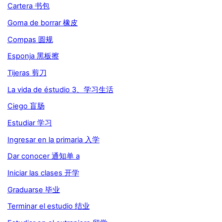
Cartera 书包
Goma de borrar 橡皮
Compas 圆规
Esponja 黑板擦
Tijeras 剪刀
La vida de éstudio 3、学习生活
Ciego 盲肠
Estudiar 学习
Ingresar en la primaria 入学
Dar conocer 通知单 a
Iniciar las clases 开学
Graduarse 毕业
Terminar el estudio 结业