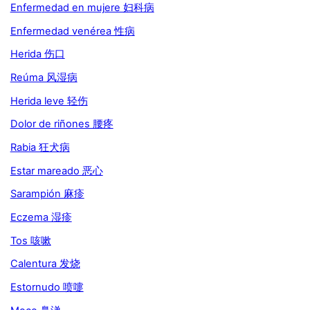
Enfermedad en mujere 妇科病
Enfermedad venérea 性病
Herida 伤口
Reúma 风湿病
Herida leve 轻伤
Dolor de riñones 腰疼
Rabia 狂犬病
Estar mareado 恶心
Sarampión 麻疹
Eczema 湿疹
Tos 咳嗽
Calentura 发烧
Estornudo 喷嚏