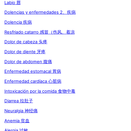
Labio 唇
Dolencias y enfermedades 2、疾病
Dolencia 疾病
Resfriado catarro 感冒（伤风、着凉
Dolor de cabeza 头疼
Dolor de diente 牙疼
Dolor de abdomen 腹痛
Enfermedad estomacal 胃病
Enfermedad cardíaca 心脏病
Intoxicación por la comida 食物中毒
Diarrea 拉肚子
Neuralgia 神经痛
Anemia 贫血
Alergia 过敏