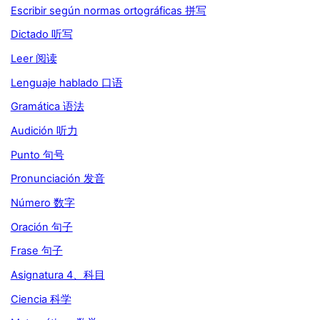
Escribir según normas ortográficas 拼写
Dictado 听写
Leer 阅读
Lenguaje hablado 口语
Gramática 语法
Audición 听力
Punto 句号
Pronunciación 发音
Número 数字
Oración 句子
Frase 句子
Asignatura 4、科目
Ciencia 科学