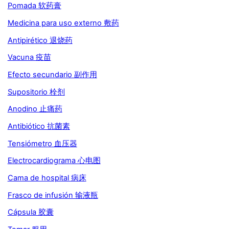
Pomada 软药膏
Medicina para uso externo 敷药
Antipirético 退烧药
Vacuna 疫苗
Efecto secundario 副作用
Supositorio 栓剂
Anodino 止痛药
Antibiótico 抗菌素
Tensiómetro 血压器
Electrocardiograma 心电图
Cama de hospital 病床
Frasco de infusión 输液瓶
Cápsula 胶囊