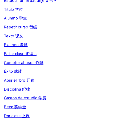
Estudiar en el extranjero 留学
Título 学位
Alumno 学生
Repetir curso 留级
Texto 课文
Examen 考试
Faltar clase 旷课 a
Cometer abusos 作弊
Éxito 成绩
Abrir el libro 开卷
Disciplina 纪律
Gastos de estudio 学费
Beca 奖学金
Dar clase 上课