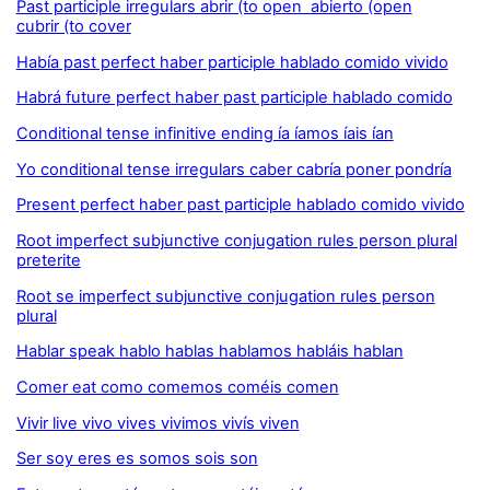
Past participle irregulars abrir (to open abierto (open
cubrir (to cover
Había past perfect haber participle hablado comido vivido
Habrá future perfect haber past participle hablado comido
Conditional tense infinitive ending ía íamos íais ían
Yo conditional tense irregulars caber cabría poner pondría
Present perfect haber past participle hablado comido vivido
Root imperfect subjunctive conjugation rules person plural
preterite
Root se imperfect subjunctive conjugation rules person
plural
Hablar speak hablo hablas hablamos habláis hablan
Comer eat como comemos coméis comen
Vivir live vivo vives vivimos vivís viven
Ser soy eres es somos sois son