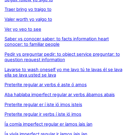
Traer bring yo traigo to
Valer worth yo valgo to
Ver yo veo to see
Saber vs conocer saber: to facts information heart
conocer: to familiar people
Pedir vs preguntar pedir: to object service preguntar: to
question request information
Lavarse to wash oneself yo me lavo tú te lavas él se lava
ella se lava usted se lava
Preterite regular ar verbs é aste ó amos
Aba hablaba imperfect regular ar verbs ábamos abais
Preterite regular er í iste ió imos isteis
Preterite regular ir verbs í iste ió imos
Ía comía imperfect regular er íamos íais ían
Ía vivía imperfect regular ir íamos íais ían