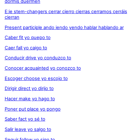
dormís duermen
E:ie stem-changers cerrar cierro cierras cerramos cerráis
cierran
Present participle ando iendo yendo hablar hablando ar
Caber fit yo quepo to
Caer fall yo caigo to
Conducir drive yo conduzco to
Conocer acquainted yo conozco to
Escoger choose yo escojo to
Dirigir direct yo dirijo to
Hacer make yo hago to
Poner put place yo pongo
Saber fact yo sé to
Salir leave yo salgo to
Seguir follow yo sigo to