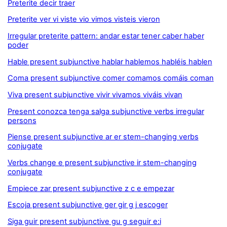
Preterite decir traer
Preterite ver vi viste vio vimos visteis vieron
Irregular preterite pattern: andar estar tener caber haber
poder
Hable present subjunctive hablar hablemos habléis hablen
Coma present subjunctive comer comamos comáis coman
Viva present subjunctive vivir vivamos viváis vivan
Present conozca tenga salga subjunctive verbs irregular
persons
Piense present subjunctive ar er stem-changing verbs
conjugate
Verbs change e present subjunctive ir stem-changing
conjugate
Empiece zar present subjunctive z c e empezar
Escoja present subjunctive ger gir g j escoger
Siga guir present subjunctive gu g seguir e:i