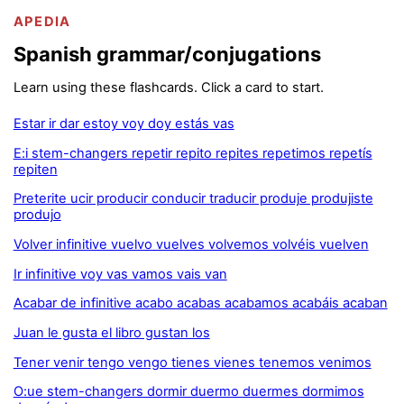
APEDIA
Spanish grammar/conjugations
Learn using these flashcards. Click a card to start.
Estar ir dar estoy voy doy estás vas
E:i stem-changers repetir repito repites repetimos repetís
repiten
Preterite ucir producir conducir traducir produje produjiste
produjo
Volver infinitive vuelvo vuelves volvemos volvéis vuelven
Ir infinitive voy vas vamos vais van
Acabar de infinitive acabo acabas acabamos acabáis acaban
Juan le gusta el libro gustan los
Tener venir tengo vengo tienes vienes tenemos venimos
O:ue stem-changers dormir duermo duermes dormimos