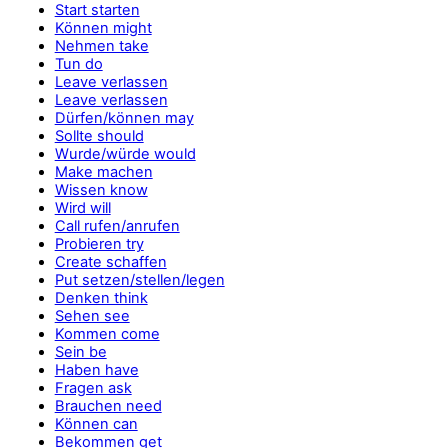
Start starten
Können might
Nehmen take
Tun do
Leave verlassen
Leave verlassen
Dürfen/können may
Sollte should
Wurde/würde would
Make machen
Wissen know
Wird will
Call rufen/anrufen
Probieren try
Create schaffen
Put setzen/stellen/legen
Denken think
Sehen see
Kommen come
Sein be
Haben have
Fragen ask
Brauchen need
Können can
Bekommen get