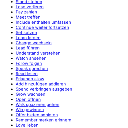
Stand stehen
Lose verlieren
Pay zahlen
Meet treffen
Include enthalten umfassen
Continue weiter fortsetzen
Set setzen
Learn lernen
Change wechseln
Lead führen
Understand verstehen
Watch ansehen
Follow folgen
Speak sprechen
Read lesen
Erlauben allow
Add hinzufügen addieren
Spend verbringen ausgeben
Grow wachsen
Open öffnen
Walk spazieren gehen
Win gewinnen
Offer bieten anbieten
Remember merken erinnern
Love lieben