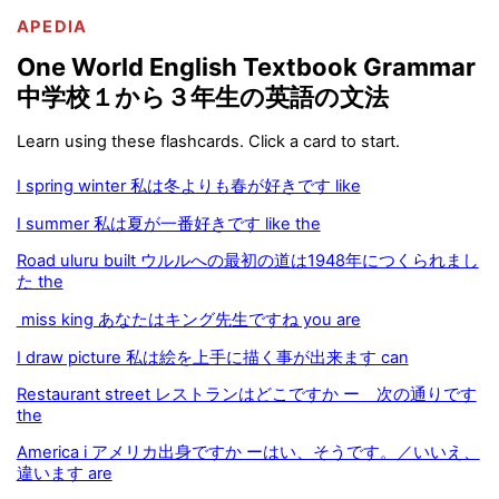
APEDIA
One World English Textbook Grammar
中学校１から３年生の英語の文法
Learn using these flashcards. Click a card to start.
I spring winter 私は冬よりも春が好きです like
I summer 私は夏が一番好きです like the
Road uluru built ウルルへの最初の道は1948年につくられまし
た the
miss king あなたはキング先生ですね you are
I draw picture 私は絵を上手に描く事が出来ます can
Restaurant street レストランはどこですか ー 次の通りです
the
America i アメリカ出身ですか ーはい、そうです。／いいえ、
違います are