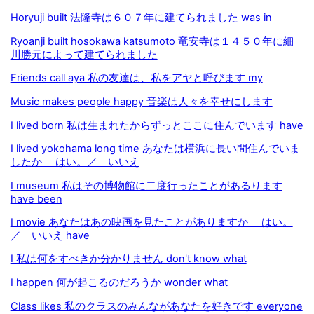
Horyuji built 法隆寺は６０７年に建てられました was in
Ryoanji built hosokawa katsumoto 竜安寺は１４５０年に細
川勝元によって建てられました
Friends call aya 私の友達は、私をアヤと呼びます my
Music makes people happy 音楽は人々を幸せにします
I lived born 私は生まれたからずっとここに住んでいます have
I lived yokohama long time あなたは横浜に長い間住んでいま
したか はい。／ いいえ
I museum 私はその博物館に二度行ったことがあるります
have been
I movie あなたはあの映画を見たことがありますか はい。
／ いいえ have
I 私は何をすべきか分かりません don't know what
I happen 何が起こるのだろうか wonder what
Class likes 私のクラスのみんながあなたを好きです everyone