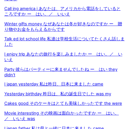
Call ing america i あなたは、アメリカから電話をしていると
ころですか ー はい。／ いいえ
Winter gifts money なぜあなたは冬が好きなのですか ー 贈
り物やお金をもらえるからです
Talk ed lot school life 私達は学校生活についてたくさん話しま
した
I enjoy trip あなたの旅行を楽しみましたか ー はい。／ い
いえ
Party 彼らはパーティーに来ませんでしたね ー はい they
didn't
I japan yesterday 私は昨日、日本に来ました came
Yesterday birthday 昨日は、私の誕生日でした was my
Cakes good そのケーキはとても美味しかったです the were
Movie interesting その映画は面白かったですか ー はい。
／ いいえ was
I japan father 私は母と一緒に日本に来ました came