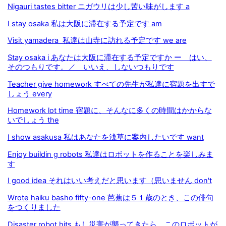
Nigauri tastes bitter ニガウリは少し苦い味がします a
I stay osaka 私は大阪に滞在する予定です am
Visit yamadera 私達は山寺に訪れる予定です we are
Stay osaka i あなたは大阪に滞在する予定ですか ー はい、
そのつもりです。／ いいえ、しないつもりです
Teacher give homework すべての先生が私達に宿題を出すで
しょう every
Homework lot time 宿題に、そんなに多くの時間はかからな
いでしょう the
I show asakusa 私はあなたを浅草に案内したいです want
Enjoy buildin g robots 私達はロボットを作ることを楽しみま
す
I good idea それはいい考えだと思います（思いません don't
Wrote haiku basho fifty-one 芭蕉は５１歳のとき、この俳句
をつくりました
Disaster robot hits もし災害が襲ってきたら、このロボットが