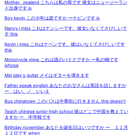
Mother. zealand こちらは私の母です 彼女はニュージーラン
ド出身です is
Boy kevin この少年は誰ですか ーケビンです is
Nancy i miss これはナンシーです。彼女いなくてさびしいで
す this
Kevin i miss これはケベンです。彼はいなくてさびしいです
this
Motorcycle mine これは誰のバイクですか ー私の物です
whose
Mei play s guitar メイはギターを弾きます
Father speak english あなたのお父さんは英語を話しますか
ー はい。／ いいえ
Bus chinatown このバスは中華街に行きません this doesn't
Teach chinese junior high school 彼はどこで中国を教えてい
ますか ー 中学校です
Birthday november あなたを誕生日はいつですか ー １１月
１２日です when