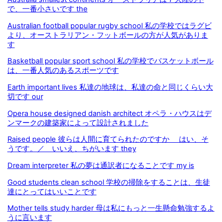
で、一番小さいです the
Australian football popular rugby school 私の学校ではラグビ
より、オーストラリアン・フットボールの方が人気がありま
す
Basketball popular sport school 私の学校でバスケットボール
は、一番人気のあるスポーツです
Earth important lives 私達の地球は、私達の命と同じくらい大
切です our
Opera house designed danish architect オペラ・ハウスはデ
ンマークの建築家によって設計されました
Raised people 彼らは人間に育てられたのですか はい、そ
うです。／ いいえ、ちがいます they
Dream interpreter 私の夢は通訳者になることです my is
Good students clean school 学校の掃除をすることは、生徒
達にとってはいいことです
Mother tells study harder 母は私にもっと一生懸命勉強するよ
うに言います