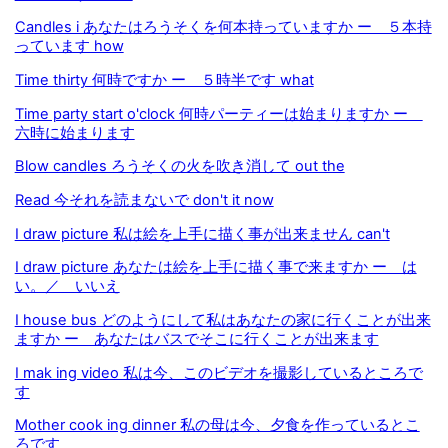
Candles i あなたはろうそくを何本持っていますか ー ５本持
っています how
Time thirty 何時ですか ー ５時半です what
Time party start o'clock 何時パーティーは始まりますか ー
六時に始まります
Blow candles ろうそくの火を吹き消して out the
Read 今それを読まないで don't it now
I draw picture 私は絵を上手に描く事が出来ません can't
I draw picture あなたは絵を上手に描く事で来ますか ー は
い。／ いいえ
I house bus どのようにして私はあなたの家に行くことが出来
ますか ー あなたはバスでそこに行くことが出来ます
I mak ing video 私は今、このビデオを撮影しているところで
す
Mother cook ing dinner 私の母は今、夕食を作っているとこ
ろです