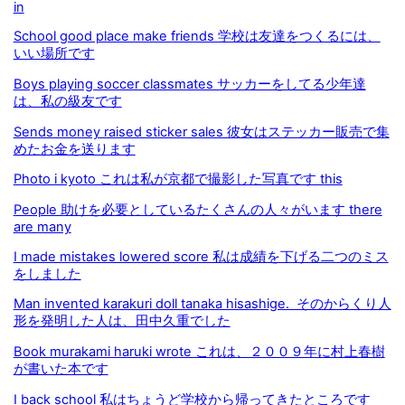
in
School good place make friends 学校は友達をつくるには、
いい場所です
Boys playing soccer classmates サッカーをしてる少年達
は、私の級友です
Sends money raised sticker sales 彼女はステッカー販売で集
めたお金を送ります
Photo i kyoto これは私が京都で撮影した写真です this
People 助けを必要としているたくさんの人々がいます there
are many
I made mistakes lowered score 私は成績を下げる二つのミス
をしました
Man invented karakuri doll tanaka hisashige. そのからくり人
形を発明した人は、田中久重でした
Book murakami haruki wrote これは、２００９年に村上春樹
が書いた本です
I back school 私はちょうど学校から帰ってきたところです