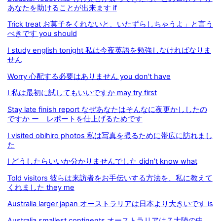
あなたを助けることが出来ます if
Trick treat お菓子をくれないと、いたずらしちゃうよ」と言う
べきです you should
I study english tonight 私は今夜英語を勉強しなければなりま
せん
Worry 心配する必要はありません you don't have
I 私は最初に試してもいいですか may try first
Stay late finish report なぜあなたはそんなに夜更かししたの
ですか ー レポートを仕上げるためです
I visited obihiro photos 私は写真を撮るために帯広に訪れまし
た
I どうしたらいいか分かりませんでした didn't know what
Told visitors 彼らは来訪者をお手伝いする方法を、私に教えて
くれました they me
Australia larger japan オーストラリアは日本より大きいです is
Australia smallest continents オーストラリアは７大陸の中