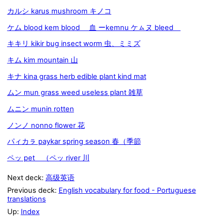
カルシ karus mushroom キノコ
ケム blood kem blood 血 ーkemnu ケㇺヌ bleed
キキリ kikir bug insect worm 虫、ミミズ
キム kim mountain 山
キナ kina grass herb edible plant kind mat
ムン mun grass weed useless plant 雑草
ムニン munin rotten
ノンノ nonno flower 花
パィカㇻ paykar spring season 春（季節
ペッ pet （ペッ river 川
Next deck:
高级英语
Previous deck:
English vocabulary for food - Portuguese
translations
Up:
Index