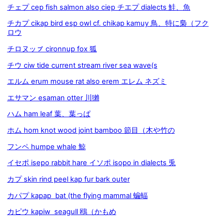
チェプ cep fish salmon also ciep チエプ dialects 鮭、魚
チカプ cikap bird esp owl cf. chikap kamuy 鳥、特に梟（フク
ロウ
チロヌッㇷ゚ cironnup fox 狐
チウ ciw tide current stream river sea wave(s
エルム erum mouse rat also erem エレム ネズミ
エサマン esaman otter 川獺
ハム ham leaf 葉、葉っぱ
ホム hom knot wood joint bamboo 節目（木や竹の
フンペ humpe whale 鯨
イセポ isepo rabbit hare イソポ isopo in dialects 兎
カプ skin rind peel kap fur bark outer
カパプ kapap bat (the flying mammal 蝙蝠
カピウ kapiw seagull 鴎（かもめ