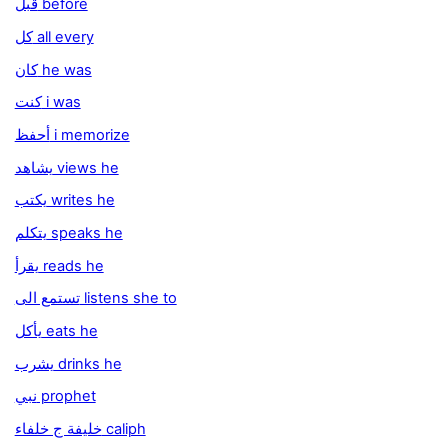
قبل before
كل all every
كان he was
كنت i was
أحفظ i memorize
يشاهد views he
يكتب writes he
يتكلم speaks he
يقرأ reads he
تستمع الى listens she to
يأكل eats he
يشرب drinks he
نبي prophet
خليفة ج خلفاء caliph