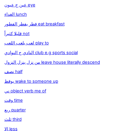
عين ج عيون eye
الغداء lunch
فطر يفطر الفطور eat breakfast
قليلا كثيراً not
لعب يلعب اللعب play to
النادي ج النوادي club e.g sports social
من نزل ينزل النزول leave house literally descend
نصف half
يوقظ wake to someone up
ني object verb me of
وقت time
ربع quarter
ثلث third
الا less