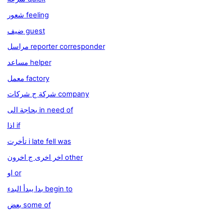
شعور feeling
ضيف guest
مراسل reporter corresponder
مساعد helper
معمل factory
شركة ج شركات company
بحاجة الى in need of
اذا if
تأخرت i late fell was
اخر اخرى ج اخرون other
او or
بدا يبدأ البدء begin to
بعض some of