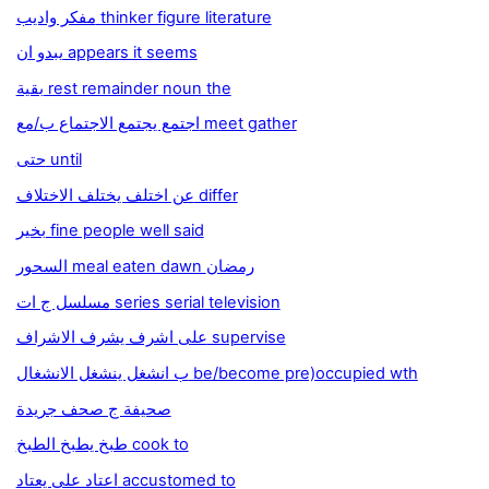
مفكر واديب thinker figure literature
يبدو ان appears it seems
بقية rest remainder noun the
اجتمع يجتمع الاجتماع ب/مع meet gather
حتى until
عن اختلف يختلف الاختلاف differ
بخير fine people well said
السحور meal eaten dawn رمضان
مسلسل ج ات series serial television
على اشرف يشرف الاشراف supervise
ب انشغل ينشغل الانشغال be/become pre)occupied wth
صحيفة ج صحف جريدة
طبخ يطبخ الطبخ cook to
اعتاد على يعتاد accustomed to