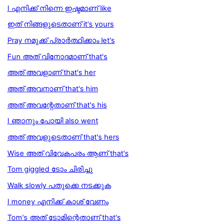
I എനിക്ക് നിന്നെ ഇഷ്ടമാണ് like
ഇത് നിങ്ങളുടെതാണ് it's yours
Pray നമുക്ക് പ്രാര്‍ത്ഥിക്കാം let's
Fun അത് വിനോദമാണ്‌ that's
അത് അവളാണ് that's her
അത് അവനാണ് that's him
അത് അവന്റേതാണ് that's his
I ഞാനും പോയി also went
അത് അവളുടെതാണ് that's hers
Wise അത് വിവേകപരം ആണ് that's
Tom giggled ടോം ചിരിച്ചു
Walk slowly പതുക്കെ നടക്കുക
I money എനിക്ക് കാശ് വേണം
Tom's അത് ടോമിന്റെതാണ് that's