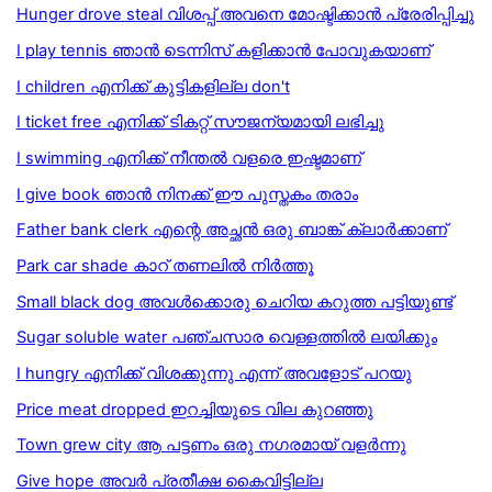
Hunger drove steal വിശപ്പ് അവനെ മോഷ്ടിക്കാന്‍ പ്രേരിപ്പിച്ചു
I play tennis ഞാൻ ടെന്നിസ് കളിക്കാൻ പോവുകയാണ്
I children എനിക്ക് കുട്ടികളില്ല don't
I ticket free എനിക്ക് ടികറ്റ് സൗജന്യമായി ലഭിച്ചു
I swimming എനിക്ക് നീന്തൽ വളരെ ഇഷ്ടമാണ്
I give book ഞാൻ നിനക്ക് ഈ പുസ്തകം തരാം
Father bank clerk എന്റെ അച്ഛൻ ഒരു ബാങ്ക് ക്ലാർക്കാണ്
Park car shade കാറ് തണലില്‍ നിര്‍ത്തൂ
Small black dog അവള്‍ക്കൊരു ചെറിയ കറുത്ത പട്ടിയുണ്ട്
Sugar soluble water പഞ്ചസാര വെള്ളത്തില്‍ ലയിക്കും
I hungry എനിക്ക് വിശക്കുന്നു എന്ന് അവളോട്‌ പറയു
Price meat dropped ഇറച്ചിയുടെ വില കുറഞ്ഞു
Town grew city ആ പട്ടണം ഒരു നഗരമായ് വളർന്നു
Give hope അവര്‍ പ്രതീക്ഷ കൈവിട്ടില്ല