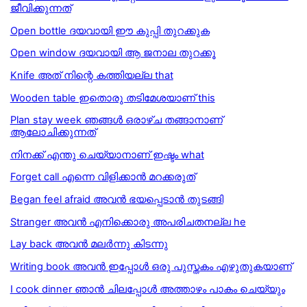
ജീവിക്കുന്നത്
Open bottle ദയവായി ഈ കുപ്പി തുറക്കുക
Open window ദയവായി ആ ജനാല തുറക്കൂ
Knife അത് നിന്റെ കത്തിയല്ല that
Wooden table ഇതൊരു തടിമേശയാണ് this
Plan stay week ഞങ്ങൾ ഒരാഴ്ച തങ്ങാനാണ്
ആലോചിക്കുന്നത്
നിനക്ക് എന്തു ചെയ്യാനാണ് ഇഷ്ടം what
Forget call എന്നെ വിളിക്കാൻ മറക്കരുത്
Began feel afraid അവൻ ഭയപ്പെടാൻ തുടങ്ങി
Stranger അവൻ എനിക്കൊരു അപരിചതനല്ല he
Lay back അവന്‍ മലര്‍ന്നു കിടന്നു
Writing book അവൻ ഇപ്പോൾ ഒരു പുസ്തകം എഴുതുകയാണ്
I cook dinner ഞാൻ ചിലപ്പോൾ അത്താഴം പാകം ചെയ്യും