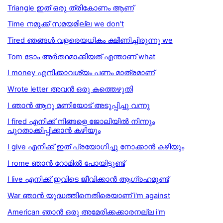
Triangle ഇത് ഒരു ത്രികോണം ആണ്
Time നമുക്ക് സമയമില്ല we don't
Tired ഞങ്ങൾ വളരെയധികം ക്ഷീണിച്ചിരുന്നു we
Tom ടോം അര്‍ത്ഥമാക്കിയത് എന്താണ് what
I money എനിക്കാവശ്യം പണം മാത്രമാണ്
Wrote letter അവൻ ഒരു കത്തെഴുതി
I ഞാന്‍ ആറു മണിയോട് അടുപ്പിച്ചു വന്നു
I fired എനിക്ക് നിങ്ങളെ ജോലിയില്‍ നിന്നും
പുറതാക്കിപ്പിക്കാന്‍ കഴിയും
I give എനിക്ക് ഇത് പ്രയോഗിച്ചു നോക്കാന്‍ കഴിയും
I rome ഞാന്‍ റോമില്‍ പോയിട്ടുണ്ട്
I live എനിക്ക് ഇവിടെ ജീവിക്കാന്‍ ആഗ്രഹമുണ്ട്
War ഞാൻ യുദ്ധത്തിനെതിരെയാണ് i'm against
American ഞാൻ ഒരു അമേരിക്കക്കാരനല്ല i'm