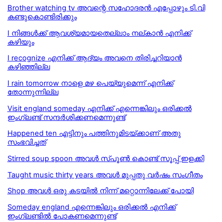
Brother watching tv അവന്റെ സഹോദരൻ എപ്പോഴും ടി.വി
കണ്ടുകൊണ്ടിരിക്കും
I നിങ്ങള്‍ക്ക് ആവശ്യമായതെല്ലാം നല്കാന്‍ എനിക്ക്
കഴിയും
I recognize എനിക്ക് ആദ്യം അവനെ തിരിച്ചറിയാൻ
കഴിഞ്ഞില്ല
I rain tomorrow നാളെ മഴ പെയ്യുമെന്ന് എനിക്ക്
തോന്നുന്നില്ല
Visit england someday എനിക്ക് എന്നെങ്കിലും ഒരിക്കൽ
ഇംഗ്ലണ്ട് സന്ദർശിക്കണമെന്നുണ്ട്
Happened ten എട്ടിനും പത്തിനുമിടയ്ക്കാണ് അതു
സംഭവിച്ചത്
Stirred soup spoon അവൾ സ്പൂൺ കൊണ്ട് സൂപ്പ് ഇളക്കി
Taught music thirty years അവള്‍ മുപ്പതു വര്‍ഷം സംഗീതം
Shop അവൾ ഒരു കടയിൽ നിന്ന് മറ്റൊന്നിലേക്ക് പോയി
Someday england എന്നെങ്കിലും ഒരിക്കൽ എനിക്ക്
ഇംഗ്ലണ്ടിൽ പോകണമെന്നുണ്ട്