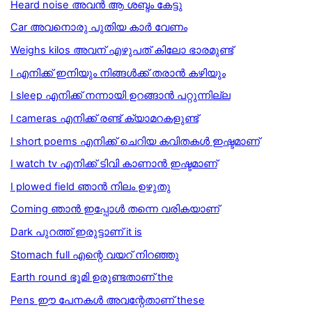
Heard noise അവന്‍ ആ ശബ്ദം കേട്ടു
Car അവനൊരു പുതിയ കാർ വേണം
Weighs kilos അവന് എഴുപത് കിലോ ഭാരമുണ്ട്
I എനിക്ക് ഇനിയും നിങ്ങള്‍ക്ക് തരാന്‍ കഴിയും
I sleep എനിക്ക് നന്നായി ഉറങ്ങാന്‍ പറ്റുന്നില്ല
I cameras എനിക്ക് രണ്ട് ക്യാമറകളുണ്ട്
I short poems എനിക്ക് ചെറിയ കവിതകൾ ഇഷ്ടമാണ്
I watch tv എനിക്ക് ടിവി കാണാൻ ഇഷ്ടമാണ്
I plowed field ഞാന്‍ നിലം ഉഴുതു
Coming ഞാൻ ഇപ്പോൾ തന്നെ വരികയാണ്
Dark പുറത്ത് ഇരുട്ടാണ് it is
Stomach full എന്റെ വയറ് നിറഞ്ഞു
Earth round ഭൂമി ഉരുണ്ടതാണ് the
Pens ഈ പേനകൾ അവന്റേതാണ് these