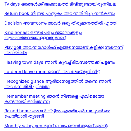
Tv days ഞങ്ങൾക്ക് അക്കാലത്ത് ടിവിയുണ്ടായിരുന്നില്ല
Return book നീ ഈ പുസ്തകം അവന് തിരിച്ചു നൽകണം
Decision അവസാനം അവർ ഒരു തീരുമാനത്തിൽ എത്തി
Kind honest രണ്ടുപേരും ദയാലുക്കളും
ആത്മാര്‍ത്ഥതയുള്ളവരുമാണ്
Play golf അവന് ഗോൾഫ് എങ്ങനെയാണ് കളിക്കുന്നതെന്ന്
അറിയില്ല
I leaving town days ഞാൻ കുറച്ച് ദിവസത്തേക്ക് പട്ടണം
I ordered leave room ഞാൻ അവരോട് മുറി വിട്ട്
I recognized glance ആദ്യനോട്ടത്തിൽ തന്നെ ഞാൻ
അവനെ തിരിച്ചറിഞ്ഞു
I remember meeting ഞാൻ നിങ്ങളെ എവിടെയോ
കണ്ടതായി ഓർക്കുന്നു
Rained home അവന്‍ വീട്ടില്‍ എത്തിച്ചേര്‍ന്നയുടന്‍ മഴ
പെയ്യാന്‍ തുടങ്ങി
Monthly salary yen മൂന്ന് ലക്ഷം യെൻ ആണ് എന്റെ