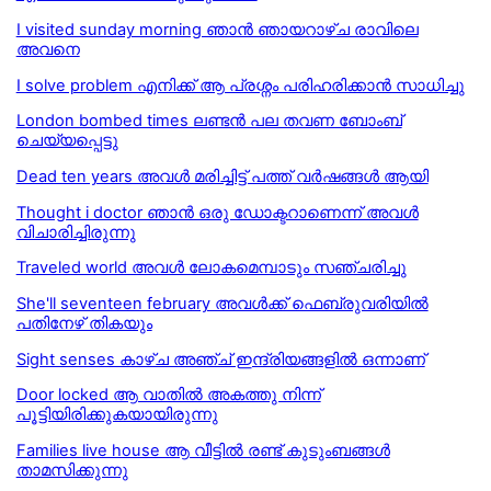
I visited sunday morning ഞാൻ ഞായറാഴ്ച രാവിലെ
അവനെ
I solve problem എനിക്ക് ആ പ്രശ്നം പരിഹരിക്കാന്‍ സാധിച്ചു
London bombed times ലണ്ടന്‍ പല തവണ ബോംബ്‌
ചെയ്യപ്പെട്ടു
Dead ten years അവൾ മരിച്ചിട്ട് പത്ത് വർഷങ്ങൾ ആയി
Thought i doctor ഞാൻ ഒരു ഡോക്ടറാണെന്ന് അവൾ
വിചാരിച്ചിരുന്നു
Traveled world അവള്‍ ലോകമെമ്പാടും സഞ്ചരിച്ചു
She'll seventeen february അവൾക്ക് ഫെബ്രുവരിയിൽ
പതിനേഴ് തികയും
Sight senses കാഴ്ച അഞ്ച് ഇന്ദ്രിയങ്ങളിൽ ഒന്നാണ്
Door locked ആ വാതില്‍ അകത്തു നിന്ന്
പൂട്ടിയിരിക്കുകയായിരുന്നു
Families live house ആ വീട്ടിൽ രണ്ട് കുടുംബങ്ങൾ
താമസിക്കുന്നു