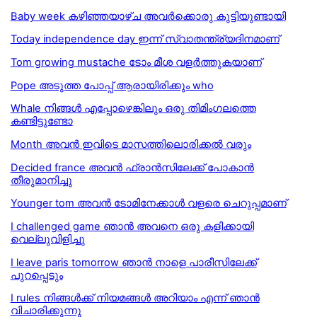
Baby week കഴിഞ്ഞയാഴ്ച അവര്‍ക്കൊരു കുട്ടിയുണ്ടായി
Today independence day ഇന്ന് സ്വാതന്ത്ര്യദിനമാണ്
Tom growing mustache ടോം മീശ വളർത്തുകയാണ്
Pope അടുത്ത പോപ്പ് ആരായിരിക്കും who
Whale നിങ്ങള്‍ എപ്പോഴെങ്കിലും ഒരു തിമിംഗലത്തെ
കണ്ടിട്ടുണ്ടോ
Month അവൻ ഇവിടെ മാസത്തിലൊരിക്കൽ വരും
Decided france അവൻ ഫ്രാൻസിലേക്ക് പോകാൻ
തീരുമാനിച്ചു
Younger tom അവൻ ടോമിനേക്കാൾ വളരെ ചെറുപ്പമാണ്
I challenged game ഞാൻ അവനെ ഒരു കളിക്കായി
വെല്ലുവിളിച്ചു
I leave paris tomorrow ഞാൻ നാളെ പാരീസിലേക്ക്
പുറപ്പെടും
I rules നിങ്ങള്‍ക്ക് നിയമങ്ങള്‍ അറിയാം എന്ന് ഞാന്‍
വിചാരിക്കുന്നു