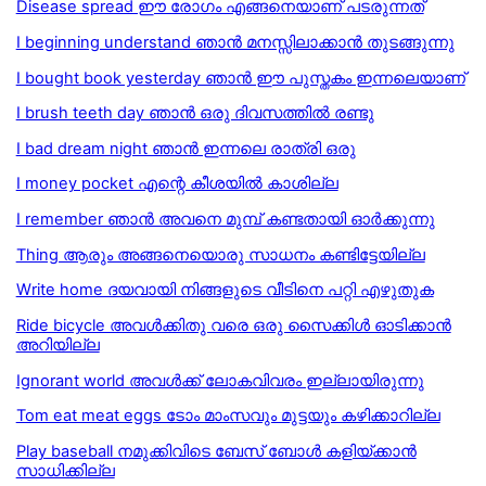
Disease spread ഈ രോഗം എങ്ങനെയാണ് പടരുന്നത്
I beginning understand ഞാൻ മനസ്സിലാക്കാൻ തുടങ്ങുന്നു
I bought book yesterday ഞാൻ ഈ പുസ്തകം ഇന്നലെയാണ്
I brush teeth day ഞാൻ ഒരു ദിവസത്തിൽ രണ്ടു
I bad dream night ഞാൻ ഇന്നലെ രാത്രി ഒരു
I money pocket എന്റെ കീശയിൽ കാശില്ല
I remember ഞാന്‍ അവനെ മുമ്പ് കണ്ടതായി ഓര്‍ക്കുന്നു
Thing ആരും അങ്ങനെയൊരു സാധനം കണ്ടിട്ടേയില്ല
Write home ദയവായി നിങ്ങളുടെ വീടിനെ പറ്റി എഴുതുക
Ride bicycle അവൾക്കിതു വരെ ഒരു സൈക്കിൾ ഓടിക്കാൻ
അറിയില്ല
Ignorant world അവള്‍ക്ക് ലോകവിവരം ഇല്ലായിരുന്നു
Tom eat meat eggs ടോം മാംസവും മുട്ടയും കഴിക്കാറില്ല
Play baseball നമുക്കിവിടെ ബേസ് ബോള്‍ കളിയ്ക്കാന്‍
സാധിക്കില്ല