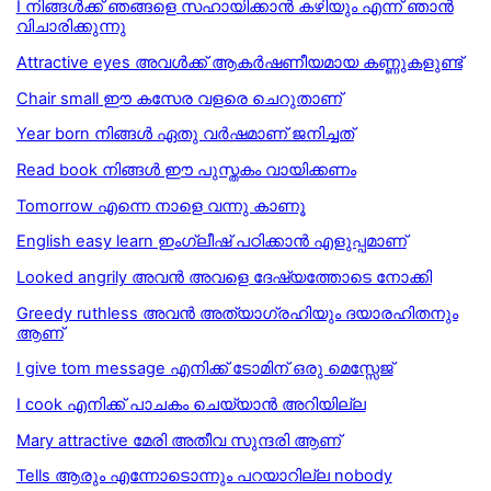
I നിങ്ങള്‍ക്ക് ഞങ്ങളെ സഹായിക്കാന്‍ കഴിയും എന്ന് ഞാന്‍
വിചാരിക്കുന്നു
Attractive eyes അവൾക്ക് ആകർഷണീയമായ കണ്ണുകളുണ്ട്
Chair small ഈ കസേര വളരെ ചെറുതാണ്
Year born നിങ്ങള്‍ ഏതു വര്‍ഷമാണ് ജനിച്ചത്
Read book നിങ്ങള്‍ ഈ പുസ്തകം വായിക്കണം
Tomorrow എന്നെ നാളെ വന്നു കാണൂ
English easy learn ഇംഗ്ലീഷ് പഠിക്കാന്‍ എളുപ്പമാണ്
Looked angrily അവൻ അവളെ ദേഷ്യത്തോടെ നോക്കി
Greedy ruthless അവന്‍ അത്യാഗ്രഹിയും ദയാരഹിതനും
ആണ്
I give tom message എനിക്ക് ടോമിന് ഒരു മെസ്സേജ്
I cook എനിക്ക് പാചകം ചെയ്യാന്‍ അറിയില്ല
Mary attractive മേരി അതീവ സുന്ദരി ആണ്
Tells ആരും എന്നോടൊന്നും പറയാറില്ല nobody