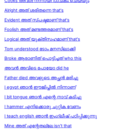
Cooks അവള്‍ നന്നായി പാചകം ചെയ്യും
Alright അത് ശരിതന്നെ that's
Evident അത് സ്പഷ്ടമാണ് that's
Foolish അത് മണ്ടത്തരമാണ് that's
Logical അത് യുക്തിസഹമാണ് that's
Tom understood ടോം മനസിലാക്കി
Broke ആരാണിത് പൊട്ടിച്ചത് who this
അവൻ അവിടെ പോയോ did he
Father died അവളുടെ അച്ഛൻ മരിച്ചു
I egypt ഞാൻ ഈജിപ്തിൽ നിന്നാണ്
I bit tongue ഞാന്‍ എന്റെ നാവ് കടിച്ചു
I hammer എനിക്കൊരു ചുറ്റിക വേണം
I teach english ഞാൻ ഇംഗ്ലീഷ് പഠിപ്പിക്കുന്നു
Mine അത് എന്റേതല്ലേ isn't that