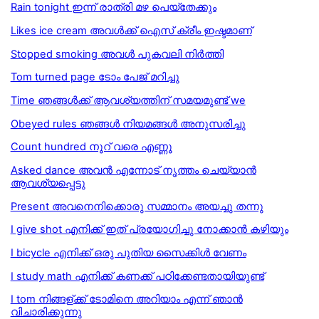
Rain tonight ഇന്ന് രാത്രി മഴ പെയ്തേക്കും
Likes ice cream അവള്‍ക്ക് ഐസ് ക്രീം ഇഷ്ടമാണ്
Stopped smoking അവൾ പുകവലി നിർത്തി
Tom turned page ടോം പേജ് മറിച്ചു
Time ഞങ്ങൾക്ക് ആവശ്യത്തിന് സമയമുണ്ട് we
Obeyed rules ഞങ്ങൾ നിയമങ്ങൾ അനുസരിച്ചു
Count hundred നൂറ് വരെ എണ്ണൂ
Asked dance അവൻ എന്നോട് നൃത്തം ചെയ്യാൻ
ആവശ്യപ്പെട്ടു
Present അവനെനിക്കൊരു സമ്മാനം അയച്ചു തന്നു
I give shot എനിക്ക് ഇത് പ്രയോഗിച്ചു നോക്കാന്‍ കഴിയും
I bicycle എനിക്ക് ഒരു പുതിയ സൈക്കിൾ വേണം
I study math എനിക്ക് കണക്ക് പഠിക്കേണ്ടതായിയുണ്ട്
I tom നിങ്ങള്ക്ക് ടോമിനെ അറിയാം എന്ന് ഞാന്‍
വിചാരിക്കുന്നു