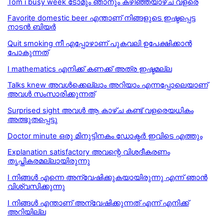
Tom i busy week ടോമും ഞാനും കഴിഞ്ഞയാഴ്ച വളരെ
Favorite domestic beer എന്താണ് നിങ്ങളുടെ ഇഷ്ടപ്പെട്ട
നാടന്‍ ബിയര്‍
Quit smoking നീ എപ്പോഴാണ് പുകവലി ഉപേക്ഷിക്കാൻ
പോകുന്നത്
I mathematics എനിക്ക് കണക്ക് അത്ര ഇഷ്ടമല്ല
Talks knew അവൾക്കെല്ലാം അറിയാം എന്നപ്പോലെയാണ്
അവൾ സംസാരിക്കുന്നത്
Surprised sight അവൾ ആ കാഴ്ച കണ്ട് വളരെയധികം
അത്ഭുതപ്പെട്ടു
Doctor minute ഒരു മിനുട്ടിനകം ഡോക്ടർ ഇവിടെ എത്തും
Explanation satisfactory അവന്റെ വിശദീകരണം
തൃപ്തികരമല്ലായിരുന്നു
I നിങ്ങള്‍ എന്നെ അന്വേഷിക്കുകയായിരുന്നു എന്ന് ഞാന്‍
വിശ്വസിക്കുന്നു
I നിങ്ങൾ എന്താണ് അന്വേഷിക്കുന്നത് എന്ന് എനിക്ക്
അറിയില്ല