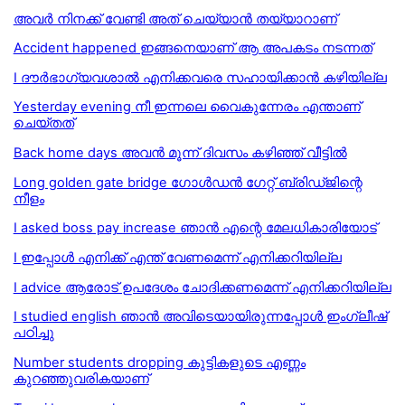
അവർ നിനക്ക് വേണ്ടി അത് ചെയ്യാൻ തയ്യാറാണ്
Accident happened ഇങ്ങനെയാണ് ആ അപകടം നടന്നത്
I ദൗര്‍ഭാഗ്യവശാല്‍ എനിക്കവരെ സഹായിക്കാന്‍ കഴിയില്ല
Yesterday evening നീ ഇന്നലെ വൈകുന്നേരം എന്താണ്
ചെയ്തത്
Back home days അവന്‍ മൂന്ന് ദിവസം കഴിഞ്ഞ് വീട്ടില്‍
Long golden gate bridge ഗോൾഡൻ ഗേറ്റ് ബ്രിഡ്ജിന്റെ
നീളം
I asked boss pay increase ഞാൻ എന്റെ മേലധികാരിയോട്
I ഇപ്പോള്‍ എനിക്ക് എന്ത് വേണമെന്ന് എനിക്കറിയില്ല
I advice ആരോട് ഉപദേശം ചോദിക്കണമെന്ന് എനിക്കറിയില്ല
I studied english ഞാന്‍ അവിടെയായിരുന്നപ്പോള്‍ ഇംഗ്ലീഷ്
പഠിച്ചു
Number students dropping കുട്ടികളുടെ എണ്ണം
കുറഞ്ഞുവരികയാണ്