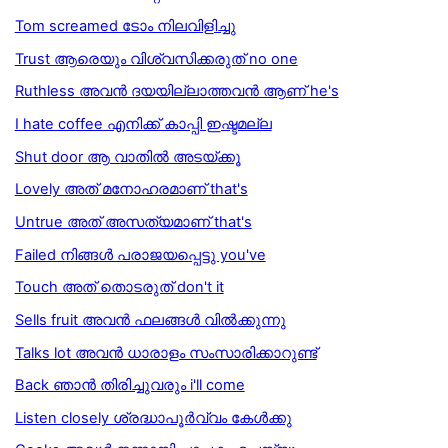
Tom screamed ടോം നിലവിളിച്ചു
Trust ആരെയും വിശ്വസിക്കരുത് no one
Ruthless അവന്‍ ദയയില്ലാത്തവന്‍ ആണ് he's
I hate coffee എനിക്ക് കാപ്പി ഇഷ്ടമല്ല
Shut door ആ വാതിൽ അടയ്ക്കൂ
Lovely അത് മനോഹരമാണ് that's
Untrue അത് അസത്യമാണ് that's
Failed നിങ്ങള്‍ പരാജയപ്പെട്ടു you've
Touch അത് തൊടരുത് don't it
Sells fruit അവന്‍ ഫലങ്ങള്‍ വില്‍ക്കുന്നു
Talks lot അവന്‍ ധാരാളം സംസാരിക്കാറുണ്ട്
Back ഞാൻ തിരിച്ചുവരും i'll come
Listen closely ശ്രദ്ധാപൂര്‍വ്വം കേള്‍ക്കു