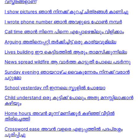
വസ്ത്രങ്ങളാണ്
I show pictures ഞാൻ നിനക്ക് കുറച്ച് ചിത്രങ്ങൾ കാണിച്ചു
I wrote phone number ഞാൻ അവളുടെ ഫോൺ നമ്പർ
Call time ഞാൻ നിന്നെ പിന്നെ എപ്പോഴെങ്കിലും വിളിക്കാം
Arguing അതിനെപ്പറ്റി തര്‍ക്കിച്ചിട്ട് ഒരു കാര്യവുമില്ല
Lives building ഈ കെട്ടിടത്തില്‍ ആരും താമസിക്കുന്നില്ല
News spread wildfire ആ വാര്‍ത്ത കാട്ടുതീ പോലെ പടര്‍ന്നു
Sunday evening ഞായറാഴ്ച വൈകുന്നേരം നിനക്ക് വരാൻ
പറ്റുമോ
School yesterday നീ ഇന്നലെ സ്കൂളിൽ പോയോ
Child understand ഒരു കുട്ടിക്ക് പോലും അതു മനസ്സിലാക്കാൻ
കഴിയും
Home hours അവൻ മൂന്ന് മണിക്കൂർ കഴിഞ്ഞ് വീട്ടിൽ
തിരിച്ചെത്തി
Crossword ease അവൻ വളരെ എളുപ്പത്തിൽ പദപ്രശ്നം
പൂരിപ്പിച്ചു