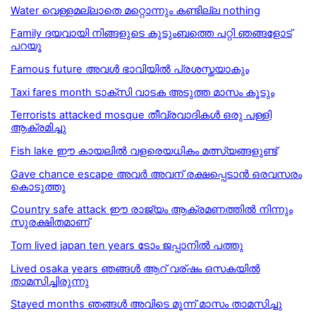
Water വെള്ളമല്ലാതെ മറ്റൊന്നും കണ്ടില്ല nothing
Family ദയവായി നിങ്ങളുടെ കുടുംബത്തെ പറ്റി ഞങ്ങളോട്
പറയൂ
Famous future അവള്‍ ഭാവിയില്‍ പ്രശസ്തയാകും
Taxi fares month ടാക്സി വാടക അടുത്ത മാസം കൂടും
Terrorists attacked mosque തീവ്രവാദികള്‍ ഒരു പള്ളി
ആക്രമിച്ചു
Fish lake ഈ കായലിൽ വളരെയധികം മത്സ്യങ്ങളുണ്ട്
Gave chance escape അവർ അവന് രക്ഷപ്പെടാൻ ഒരവസരം
കൊടുത്തു
Country safe attack ഈ രാജ്യം ആക്രമണത്തിൽ നിന്നും
സുരക്ഷിതമാണ്
Tom lived japan ten years ടോം ജപ്പാനില്‍ പത്തു
Lived osaka years ഞങ്ങള്‍ ആറ് വര്ഷം ഒസകയില്‍
താമസിച്ചിരുന്നു
Stayed months ഞങ്ങള്‍ അവിടെ മൂന്ന് മാസം താമസിച്ചു