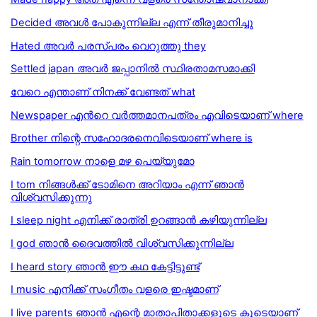
Decided അവൾ പോകുന്നില്ല എന്ന് തീരുമാനിച്ചു
Hated അവര്‍ പരസ്പരം വെറുത്തു they
Settled japan അവര്‍ ജപ്പാനില്‍ സ്ഥിരതാമസമാക്കി
വേറെ എന്താണ് നിനക്ക് വേണ്ടത് what
Newspaper എൻറെ വർത്തമാനപത്രം എവിടെയാണ് where
Brother നിന്റെ സഹോദരനെവിടെയാണ് where is
Rain tomorrow നാളെ മഴ പെയ്യുമോ
I tom നിങ്ങള്‍ക്ക് ടോമിനെ അറിയാം എന്ന് ഞാന്‍
വിശ്വസിക്കുന്നു
I sleep night എനിക്ക് രാത്രി ഉറങ്ങാൻ കഴിയുന്നില്ല
I god ഞാന്‍ ദൈവത്തില്‍ വിശ്വസിക്കുന്നില്ല
I heard story ഞാൻ ഈ കഥ കേട്ടിട്ടുണ്ട്
I music എനിക്ക് സംഗീതം വളരെ ഇഷ്ടമാണ്
I live parents ഞാൻ എന്റെ മാതാപിതാക്കളുടെ കൂടെയാണ്