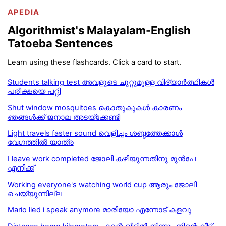
APEDIA
Algorithmist's Malayalam-English
Tatoeba Sentences
Learn using these flashcards. Click a card to start.
Students talking test അവളുടെ ചുറ്റുമുള്ള വിദ്യാർത്ഥികൾ
പരീക്ഷയെ പറ്റി
Shut window mosquitoes കൊതുകുകൾ കാരണം
ഞങ്ങൾക്ക് ജനാല അടയ്ക്കേണ്ടി
Light travels faster sound വെളിച്ചം ശബ്ദത്തേക്കാള്‍
വേഗത്തില്‍ യാത്ര
I leave work completed ജോലി കഴിയുന്നതിനു മുന്‍പേ
എനിക്ക്
Working everyone's watching world cup ആരും ജോലി
ചെയ്യുന്നില്ല
Mario lied i speak anymore മാരിയോ എന്നോട് കളവു