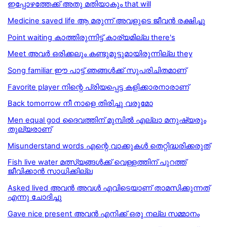
ഇപ്പോഴത്തേക്ക് അതു മതിയാകും that will
Medicine saved life ആ മരുന്ന് അവളുടെ ജീവന്‍ രക്ഷിച്ചു
Point waiting കാത്തിരുന്നിട്ട് കാര്യമില്ല there's
Meet അവര്‍ ഒരിക്കലും കണ്ടുമുട്ടുമായിരുന്നില്ല they
Song familiar ഈ പാട്ട് ഞങ്ങൾക്ക് സുപരിചിതമാണ്
Favorite player നിന്റെ പ്രിയപ്പെട്ട കളിക്കാരനാരാണ്
Back tomorrow നീ നാളെ തിരിച്ചു വരുമോ
Men equal god ദൈവത്തിന് മുമ്പിൽ എല്ലാ മനുഷ്യരും
തുല്യരാണ്
Misunderstand words എന്റെ വാക്കുകൾ തെറ്റിദ്ധരിക്കരുത്
Fish live water മത്സ്യങ്ങൾക്ക് വെള്ളത്തിന് പുറത്ത്
ജീവിക്കാൻ സാധിക്കില്ല
Asked lived അവൻ അവൾ എവിടെയാണ് താമസിക്കുന്നത്
എന്നു ചോദിച്ചു
Gave nice present അവൻ എനിക്ക് ഒരു നല്ല സമ്മാനം