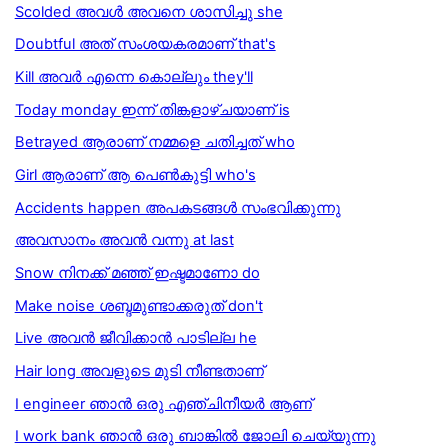
Scolded അവൾ അവനെ ശാസിച്ചു she
Doubtful അത് സംശയകരമാണ് that's
Kill അവർ എന്നെ കൊല്ലും they'll
Today monday ഇന്ന് തിങ്കളാഴ്ചയാണ് is
Betrayed ആരാണ് നമ്മളെ ചതിച്ചത് who
Girl ആരാണ് ആ പെൺകുട്ടി who's
Accidents happen അപകടങ്ങൾ സംഭവിക്കുന്നു
അവസാനം അവൻ വന്നു at last
Snow നിനക്ക് മഞ്ഞ് ഇഷ്ടമാണോ do
Make noise ശബ്ദമുണ്ടാക്കരുത് don't
Live അവൻ ജീവിക്കാൻ പാടില്ല he
Hair long അവളുടെ മുടി നീണ്ടതാണ്
I engineer ഞാൻ ഒരു എഞ്ചിനീയർ ആണ്
I work bank ഞാൻ ഒരു ബാങ്കിൽ ജോലി ചെയ്യുന്നു