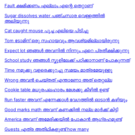
Fault ക്ഷമിക്കണം എല്ലാം എന്റെ തെറ്റാണ്
Sugar dissolves water പഞ്ചസാര വെള്ളത്തിൽ
അലിയുന്നു
Cat caught mouse പൂച്ച എലിയെ പിടിച്ചു
Tom ടോമിന് ഒരു സഹായവും ആവശ്യമില്ലായിരുന്നു
Expect lot ഞങ്ങൾ അവനിൽ നിന്നും ഏറെ പ്രതീക്ഷിക്കുന്നു
School study ഞങ്ങൾ സ്കൂളിലേക്ക് പഠിക്കാനാണ് പോകുന്നത്
Time നമുക്കു വളരെക്കുറച്ചു സമയം മാത്രമേയുള്ളൂ
Wrong അവൻ ചെയ്തത് എന്താണോ അത് തെറ്റല്ല
Cookie table മധുരപലഹാരം മേശക്കു കീഴിൽ ഉണ്ട്
Run faster അവന് എന്നേക്കാൾ വേഗത്തിൽ ഓടാൻ കഴിയും
Good marks math അവന് കണക്കിൽ നല്ല മാർക്ക് കിട്ടി
America അവന് അമേരിക്കയില്‍ പോകാന്‍ ആഗ്രഹമുണ്ട്
Guests എത്ര അതിഥികളുണ്ട് how many