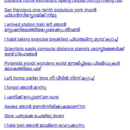
Distance home kilometers എന്റെ വീട്ടിൽ നിന്നും നിന്റെ വീട്
San francisco one-tenth populous york സാൻ
ഫ്രാൻസിസ്കോയ്ക്ക് ന്യൂ
I arrived station train left ഞാൻ
സ്റ്റേഷനിലെത്തിയപ്പോഴേക്കും തീവണ്ടി
I habit taking exercise breakfast പ്രാതലിനു മുമ്പ് കുറച്ച്
Scientists easily compute distance planets ശാസ്ത്രജ്ഞർക്ക്
രണ്ട് ഗ്രഹങ്ങൾ
Pyramids egypt wonders world ഈജിപ്തിലെ പിരമിഡുകൾ
ലോകത്തിലെ ഏഴ്
Left home earlier time നീ വീട്ടിൽ നിന്ന് കുറച്ച്
I forgot ഞാന്‍ മറന്നു
I എനിക്ക് ഉറപ്പാണ് am sure
Awake ഞാൻ ഉണർന്നിരിക്കുകയാണ് i'm
Slow പതുക്കെ ചെയ്യൂ down
I hate tom ഞാന്‍ ടോമിനെ വെറുക്കുന്നു