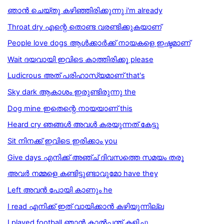
ഞാന്‍ ചെയ്തു കഴിഞ്ഞിരിക്കുന്നു i'm already
Throat dry എന്റെ തൊണ്ട വരണ്ടിക്കുകയാണ്
People love dogs ആൾക്കാർക്ക് നായകളെ ഇഷ്ടമാണ്
Wait ദയവായി ഇവിടെ കാത്തിരിക്കൂ please
Ludicrous അത് പരിഹാസ്യമാണ് that's
Sky dark ആകാശം ഇരുണ്ടിരുന്നു the
Dog mine ഇതെന്റെ നായയാണ് this
Heard cry ഞങ്ങള്‍ അവള്‍ കരയുന്നത് കേട്ടു
Sit നിനക്ക് ഇവിടെ ഇരിക്കാം you
Give days എനിക്ക് അഞ്ച് ദിവസത്തെ സമയം തരൂ
അവർ നമ്മളെ കണ്ടിട്ടുണ്ടാവുമോ have they
Left അവൻ പോയി കാണും he
I read എനിക്ക് ഇത് വായിക്കാൻ കഴിയുന്നില്ല
I played football ഞാന്‍ കാല്‍പ്പന്ത് കളിച്ചു