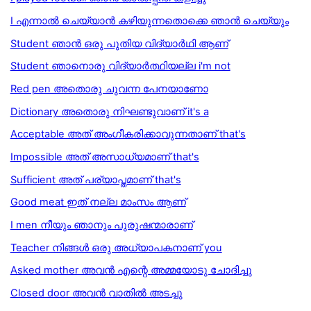
I എന്നാല്‍ ചെയ്യാന്‍ കഴിയുന്നതൊക്കെ ഞാന്‍ ചെയ്യും
Student ഞാന്‍ ഒരു പുതിയ വിദ്യാര്‍ഥി ആണ്
Student ഞാനൊരു വിദ്യാര്‍ത്ഥിയല്ല i'm not
Red pen അതൊരു ചുവന്ന പേനയാണോ
Dictionary അതൊരു നിഘണ്ടുവാണ് it's a
Acceptable അത് അംഗീകരിക്കാവുന്നതാണ് that's
Impossible അത് അസാധ്യമാണ് that's
Sufficient അത് പര്യാപ്തമാണ് that's
Good meat ഇത് നല്ല മാംസം ആണ്
I men നീയും ഞാനും പുരുഷന്മാരാണ്
Teacher നിങ്ങൾ ഒരു അധ്യാപകനാണ് you
Asked mother അവൻ എന്റെ അമ്മയോടു ചോദിച്ചു
Closed door അവൻ വാതിൽ അടച്ചു