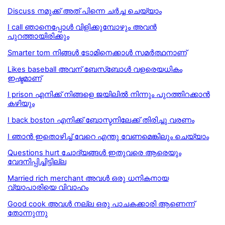
Discuss നമുക്ക് അത് പിന്നെ ചര്‍ച്ച ചെയ്യാം
I call ഞാനെപ്പോൾ വിളിക്കുമ്പോഴും അവൻ
പുറത്തായിരിക്കും
Smarter tom നിങ്ങൾ ടോമിനെക്കാൾ സമർത്ഥനാണ്
Likes baseball അവന് ബേസ്ബോൾ വളരെയധികം
ഇഷ്ടമാണ്
I prison എനിക്ക് നിങ്ങളെ ജയിലില്‍ നിന്നും പുറത്തിറക്കാന്‍
കഴിയും
I back boston എനിക്ക് ബോസ്ടനിലേക്ക് തിരിച്ചു വരണം
I ഞാന്‍ ഇതൊഴിച്ച് വേറെ എന്തു വേണമെങ്കിലും ചെയ്യാം
Questions hurt ചോദ്യങ്ങള്‍ ഇതുവരെ ആരെയും
വേദനിപ്പിച്ചിട്ടില്ല
Married rich merchant അവൾ ഒരു ധനികനായ
വ്യാപാരിയെ വിവാഹം
Good cook അവള്‍ നല്ല ഒരു പാചകക്കാരി ആണെന്ന്
തോന്നുന്നു