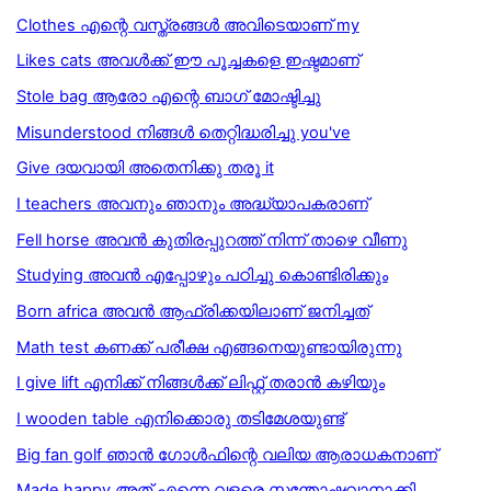
Clothes എന്റെ വസ്ത്രങ്ങൾ അവിടെയാണ് my
Likes cats അവൾക്ക് ഈ പൂച്ചകളെ ഇഷ്ടമാണ്
Stole bag ആരോ എന്റെ ബാഗ് മോഷ്ടിച്ചു
Misunderstood നിങ്ങള്‍ തെറ്റിദ്ധരിച്ചു you've
Give ദയവായി അതെനിക്കു തരൂ it
I teachers അവനും ഞാനും അദ്ധ്യാപകരാണ്
Fell horse അവൻ കുതിരപ്പുറത്ത് നിന്ന് താഴെ വീണു
Studying അവൻ എപ്പോഴും പഠിച്ചു കൊണ്ടിരിക്കും
Born africa അവൻ ആഫ്രിക്കയിലാണ് ജനിച്ചത്
Math test കണക്ക് പരീക്ഷ എങ്ങനെയുണ്ടായിരുന്നു
I give lift എനിക്ക് നിങ്ങള്‍ക്ക് ലിഫ്റ്റ്‌ തരാന്‍ കഴിയും
I wooden table എനിക്കൊരു തടിമേശയുണ്ട്
Big fan golf ഞാൻ ഗോൾഫിന്റെ വലിയ ആരാധകനാണ്
Made happy അത് എന്നെ വളരെ സന്തോഷവാനാക്കി