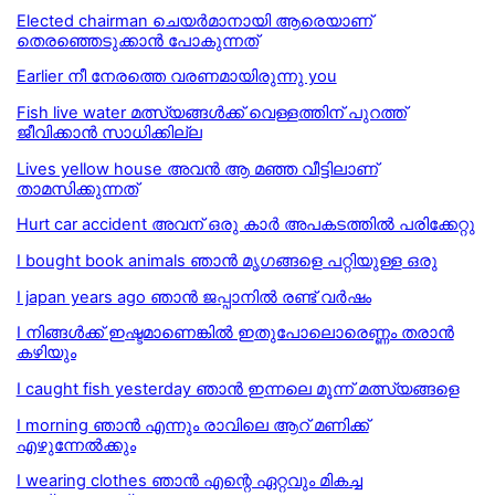
Elected chairman ചെയർമാനായി ആരെയാണ്
തെരഞ്ഞെടുക്കാൻ പോകുന്നത്
Earlier നീ നേരത്തെ വരണമായിരുന്നു you
Fish live water മത്സ്യങ്ങള്‍ക്ക് വെള്ളത്തിന് പുറത്ത്
ജീവിക്കാന്‍ സാധിക്കില്ല
Lives yellow house അവൻ ആ മഞ്ഞ വീട്ടിലാണ്
താമസിക്കുന്നത്
Hurt car accident അവന് ഒരു കാർ അപകടത്തിൽ പരിക്കേറ്റു
I bought book animals ഞാൻ മൃഗങ്ങളെ പറ്റിയുള്ള ഒരു
I japan years ago ഞാൻ ജപ്പാനിൽ രണ്ട് വർഷം
I നിങ്ങള്‍ക്ക് ഇഷ്ടമാണെങ്കില്‍ ഇതുപോലൊരെണ്ണം തരാന്‍
കഴിയും
I caught fish yesterday ഞാൻ ഇന്നലെ മൂന്ന് മത്സ്യങ്ങളെ
I morning ഞാൻ എന്നും രാവിലെ ആറ് മണിക്ക്
എഴുന്നേൽക്കും
I wearing clothes ഞാൻ എന്റെ ഏറ്റവും മികച്ച