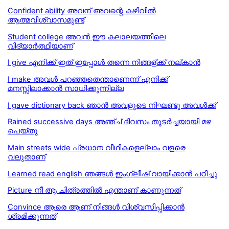
Confident ability അവന് അവന്റെ കഴിവിൽ
ആത്മവിശ്വാസമുണ്ട്
Student college അവൻ ഈ കലാലയത്തിലെ
വിദ്യാർത്ഥിയാണ്
I give എനിക്ക് ഇത് ഇപ്പോള്‍ തന്നെ നിങ്ങള്ക്ക് നല്കാന്‍
I make അവള്‍ പറഞ്ഞതെന്താണെന്ന് എനിക്ക്
മനസ്സിലാക്കാന്‍ സാധിക്കുന്നില്ല
I gave dictionary back ഞാൻ അവളുടെ നിഘണ്ടു അവൾക്ക്
Rained successive days അഞ്ച് ദിവസം തുടർച്ചയായി മഴ
പെയ്തു
Main streets wide പ്രധാന വീഥികളെല്ലാം വളരെ
വലുതാണ്
Learned read english ഞങ്ങൾ ഇംഗ്ലീഷ് വായിക്കാൻ പഠിച്ചു
Picture നീ ആ ചിത്രത്തില്‍ എന്താണ് കാണുന്നത്
Convince ആരെ ആണ് നിങ്ങള്‍ വിശ്വസിപ്പിക്കാന്‍
ശ്രമിക്കുന്നത്