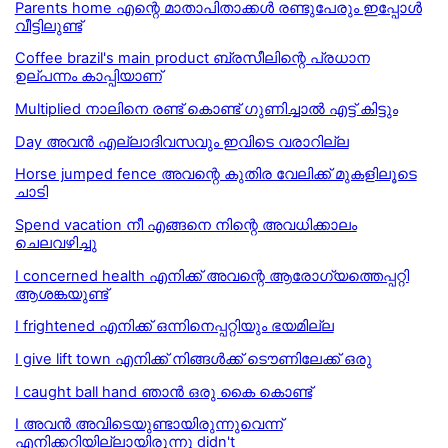
Parents home എന്റെ മാതാപിതാക്കൾ രണ്ടുപേരും ഇപ്പോൾ
വീട്ടിലുണ്ട്
Coffee brazil's main product ബ്രസീലിന്റെ പ്രധാന
ഉല്പന്നം കാപ്പിയാണ്
Multiplied നാലിനെ രണ്ട് കൊണ്ട് ഗുണിച്ചാൽ എട്ട് കിട്ടും
Day അവന്‍ എല്ലാദിവസവും ഇവിടെ വരാറില്ല
Horse jumped fence അവന്റെ കുതിര വേലിക്ക് മുകളിലൂടെ
ചാടി
Spend vacation നീ എങ്ങനെ നിന്റെ അവധിക്കാലം
ചെലവഴിച്ചു
I concerned health എനിക്ക് അവന്റെ ആരോഗ്യത്തെപ്പറ്റി
ആശങ്കയുണ്ട്
I frightened എനിക്ക് ഒന്നിനെപ്പറ്റിയും ഭയമില്ല
I give lift town എനിക്ക് നിങ്ങള്‍ക്ക് ടൌണിലേക്ക് ഒരു
I caught ball hand ഞാൻ ഒരു കൈ കൊണ്ട്
I അവൻ അവിടെയുണ്ടായിരുന്നുവെന്ന്
എനിക്കറിയില്ലായിരുന്നു didn't