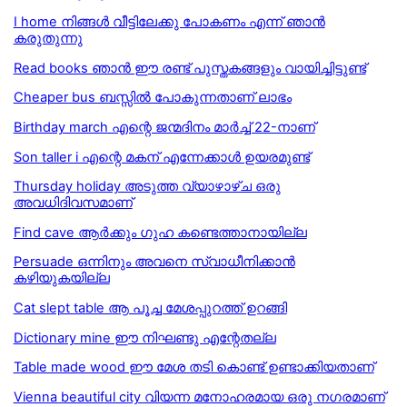
I home നിങ്ങൾ വീട്ടിലേക്കു പോകണം എന്ന് ഞാൻ
കരുതുന്നു
Read books ഞാൻ ഈ രണ്ട് പുസ്തകങ്ങളും വായിച്ചിട്ടുണ്ട്
Cheaper bus ബസ്സില്‍ പോകുന്നതാണ് ലാഭം
Birthday march എന്റെ ജന്മദിനം മാർച്ച് 22-നാണ്
Son taller i എന്റെ മകന് എന്നേക്കാള്‍ ഉയരമുണ്ട്
Thursday holiday അടുത്ത വ്യാഴാഴ്ച ഒരു
അവധിദിവസമാണ്
Find cave ആർക്കും ഗുഹ കണ്ടെത്താനായില്ല
Persuade ഒന്നിനും അവനെ സ്വാധീനിക്കാന്‍
കഴിയുകയില്ല
Cat slept table ആ പൂച്ച മേശപ്പുറത്ത് ഉറങ്ങി
Dictionary mine ഈ നിഘണ്ടു എന്റേതല്ല
Table made wood ഈ മേശ തടി കൊണ്ട് ഉണ്ടാക്കിയതാണ്
Vienna beautiful city വിയന്ന മനോഹരമായ ഒരു നഗരമാണ്