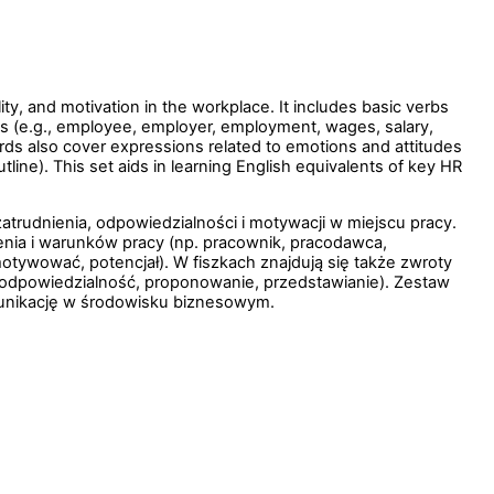
y, and motivation in the workplace. It includes basic verbs
ons (e.g., employee, employer, employment, wages, salary,
ards also cover expressions related to emotions and attitudes
utline). This set aids in learning English equivalents of key HR
trudnienia, odpowiedzialności i motywacji w miejscu pracy.
enia i warunków pracy (np. pracownik, pracodawca,
motywować, potencjał). W fiszkach znajdują się także zwroty
a, odpowiedzialność, proponowanie, przedstawianie). Zestaw
munikację w środowisku biznesowym.