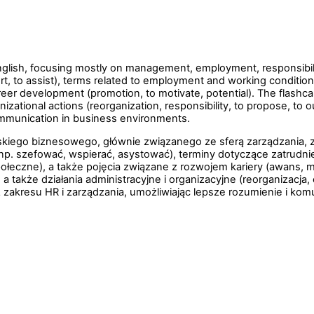
nglish, focusing mostly on management, employment, responsibilit
port, to assist), terms related to employment and working conditi
areer development (promotion, to motivate, potential). The flashc
nizational actions (reorganization, responsibility, to propose, to o
munication in business environments.
skiego biznesowego, głównie związanego ze sferą zarządzania, za
np. szefować, wspierać, asystować), terminy dotyczące zatrudni
połeczne), a także pojęcia związane z rozwojem kariery (awans, 
 a także działania administracyjne i organizacyjne (reorganizacj
akresu HR i zarządzania, umożliwiając lepsze rozumienie i ko