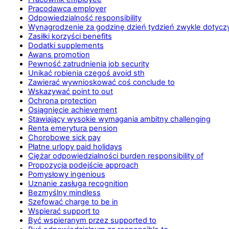
Pracodawca employer
Odpowiedzialność responsibility
Wynagrodzenie za godzinę dzień tydzień zwykle dotyc
Zasiłki korzyści benefits
Dodatki supplements
Awans promotion
Pewność zatrudnienia job security
Unikać robienia czegoś avoid sth
Zawierać wywnioskować coś conclude to
Wskazywać point to out
Ochrona protection
Osiągnięcie achievement
Stawiający wysokie wymagania ambitny challenging
Renta emerytura pension
Chorobowe sick pay
Płatne urlopy paid holidays
Ciężar odpowiedzialności burden responsibility of
Propozycja podejście approach
Pomysłowy ingenious
Uznanie zasługa recognition
Bezmyślny mindless
Szefować charge to be in
Wspierać support to
Być wspieranym przez supported to