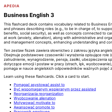
APEDIA
Business English 3
This flashcard deck contains vocabulary related to Business E
and phrases describing roles (e.g., to be in charge of, to sup
benefits, social security), as well as concepts connected to c
at work (anxiety, alienation), along with administrative and orga
and management concepts, enhancing understanding and com
Ten zestaw fiszek zawiera słownictwo z zakresu języka angiel
Obejmuje podstawowe czasowniki i wyrażenia opisujące role (
zatrudnienie, wynagrodzenie, pensja, zasiłki, ubezpieczenia s
dotyczące emocji i postaw w pracy (strach, lęk, wyobcowanie),
pomaga w nauce angielskich odpowiedników ważnych pojęć z z
Learn using these flashcards. Click a card to start.
Pomagać asystować assist to
Być wspomaganym wspieranym przez assisted
Reorganizacja reorganization
Wyobcowanie alienation
Motywować motivate to
Awansować promote to
Pracownik employee