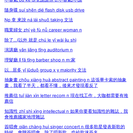
不客氣 bú kè qì a:謝謝你 b:不客氣/不謝
隨身碟 suí shēn dié flash disk usb drive
Np 拿 來說 ná lái shuō taking 文法
職業婦女 zhí yè fù nǚ career woman n
除了…(以外 就是 chú le yǐ wài jìu shì
演講廳 yǎn jiǎng tīng auditorium n
理髮廳 lǐ fǎ tīng barber shop n m:家
以...居多 yǐ jūduō group x y majority 文法
抽象畫 chōu xiàng huà abstract painting n 這張畢卡索的抽象
畫，我看了半天，都看不懂，後來才發現看反了
推薦信 tuī jiàn xìn letter recom n 現在找工作，大咖都需要有推
薦信
知識性 zhī shì xìng intellectual n 如果你要看知識性的雜誌，我
會推薦國家地理雜誌
簽唱會 qiān chàng huì singer concert n 很多歌星發表新歌的
時候，會辦簽唱會，除了唱新歌，也給歌迷簽名