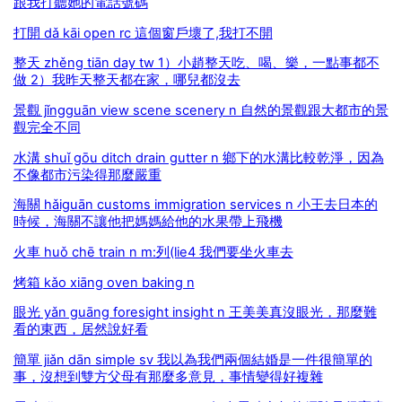
跟我打聽她的電話號碼
打開 dǎ kāi open rc 這個窗戶壞了,我打不開
整天 zhěng tiān day tw 1）小趙整天吃、喝、樂，一點事都不
做 2）我昨天整天都在家，哪兒都沒去
景觀 jǐngguān view scene scenery n 自然的景觀跟大都市的景
觀完全不同
水溝 shuǐ gōu ditch drain gutter n 鄉下的水溝比較乾淨，因為
不像都市污染得那麼嚴重
海關 hǎiguān customs immigration services n 小王去日本的
時候，海關不讓他把媽媽給他的水果帶上飛機
火車 huǒ chē train n m:列(lie4 我們要坐火車去
烤箱 kǎo xiāng oven baking n
眼光 yǎn guāng foresight insight n 王美美真沒眼光，那麼難
看的東西，居然說好看
簡單 jiǎn dān simple sv 我以為我們兩個結婚是一件很簡單的
事，沒想到雙方父母有那麼多意見，事情變得好複雜