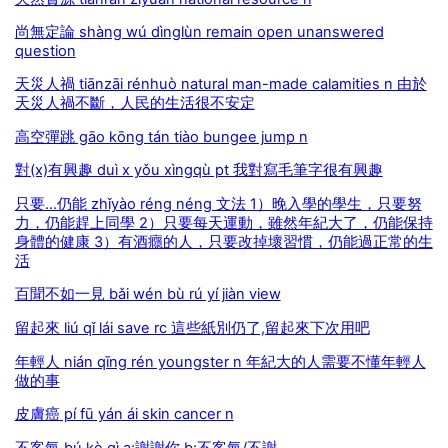
尚無定論 shàng wú dìnglùn remain open unanswered
question
天災人禍 tiānzāi rénhuò natural man-made calamities n 由於
天災人禍不斷，人民的生活很不安定
高空彈跳 gāo kōng tán tiào bungee jump n
對(x)有興趣 duì x yǒu xìngqù pt 我對寫毛筆字很有興趣
只要...仍能 zhǐyào réng néng 文法 1）晚入學的學生，只要努
力，仍能趕上同學 2）只要每天運動，雖然年紀大了，仍能保持
身體的健康 3）有酒癮的人，只要改掉壞習慣，仍能過正常的生
活
百聞不如一見 bǎi wén bù rú yí jiàn view
留起來 liú qǐ lái save rc 這些紙別仍了,留起來下次用吧
年輕人 nián qīng rén youngster n 年紀大的人需要不懂年輕人
做的事
皮膚癌 pí fū yán ái skin cancer n