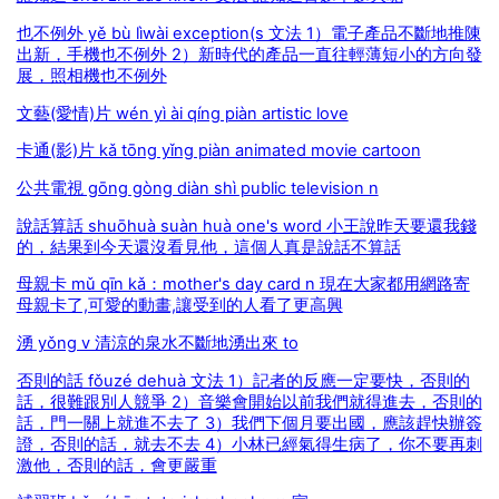
也不例外 yě bù lìwài exception(s 文法 1）電子產品不斷地推陳
出新，手機也不例外 2）新時代的產品一直往輕薄短小的方向發
展，照相機也不例外
文藝(愛情)片 wén yì ài qíng piàn artistic love
卡通(影)片 kǎ tōng yǐng piàn animated movie cartoon
公共電視 gōng gòng diàn shì public television n
說話算話 shuōhuà suàn huà one's word 小王說昨天要還我錢
的，結果到今天還沒看見他，這個人真是說話不算話
母親卡 mǔ qīn kǎ：mother's day card n 現在大家都用網路寄
母親卡了,可愛的動畫,讓受到的人看了更高興
湧 yǒng v 清涼的泉水不斷地湧出來 to
否則的話 fǒuzé dehuà 文法 1）記者的反應一定要快，否則的
話，很難跟別人競爭 2）音樂會開始以前我們就得進去，否則的
話，門一關上就進不去了 3）我們下個月要出國，應該趕快辦簽
證，否則的話，就去不去 4）小林已經氣得生病了，你不要再刺
激他，否則的話，會更嚴重