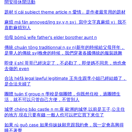
間安排休閒活動
題材 tí cái subject theme article n 愛情」是作者最常用的題材
麻煩 má fán annoyed/ing sv,v,n sv）寫中文字真麻煩 v）我不
喜歡麻煩別人
伯母 bómǔ wife father's elder borother aunt n
傳統 chuán tǒng traditionnal n,sv n)新年的時候給父母拜年，
是華人的傳統 sv)晚會的時候，我們穿著各國傳統的服裝跳舞
即使 jí shǐ 哥哥已經決定了，不必勸了，即使媽不同意，他也會
去做的 even
合法 héfǎ legal lawful legitimate 王先生跟李小姐已經結婚了，
是合法夫婦了
團體 tuán tǐ group n 學校是個團體，你既然住校，過團體生
活，就不可以只管自己方便，不管別人
城堡 chéng bǎo castle n m:座 歐洲的城堡,以前是王子,公主住
的地方,現在只要有錢,一般人也可以把它買下來住了
如果 rú guǒ case 如果你妹妹願意跟我約會，我一定會高興得
睡不著覺