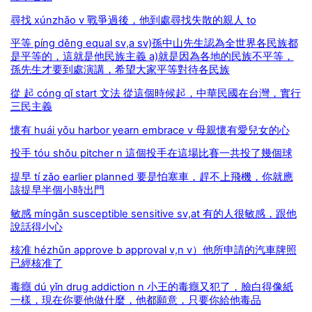
尋找 xúnzhǎo v 戰爭過後，他到處尋找失散的親人 to
平等 píng děng equal sv,a sv)孫中山先生認為全世界各民族都
是平等的，這就是他民族主義 a)就是因為各地的民族不平等，
孫先生才要到處演講，希望大家平等對待各民族
從 起 cóng qǐ start 文法 從這個時候起，中華民國在台灣，實行
三民主義
懷有 huái yǒu harbor yearn embrace v 母親懷有愛兒女的心
投手 tóu shǒu pitcher n 這個投手在這場比賽一共投了幾個球
提早 tí zǎo earlier planned 要是怕塞車，趕不上飛機，你就應
該提早半個小時出門
敏感 míngǎn susceptible sensitive sv,at 有的人很敏感，跟他
說話得小心
核准 hézhǔn approve b approval v,n v）他所申請的汽車牌照
已經核准了
毒癮 dú yǐn drug addiction n 小王的毒癮又犯了，臉白得像紙
一樣，現在你要他做什麼，他都願意，只要你給他毒品