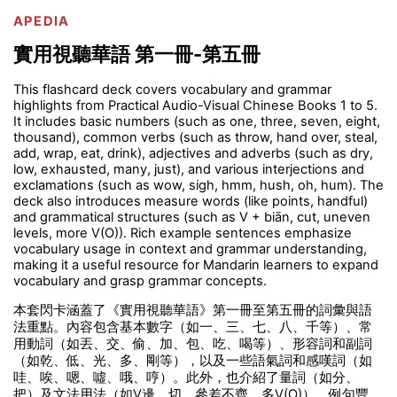
APEDIA
實用視聽華語 第一冊-第五冊
This flashcard deck covers vocabulary and grammar
highlights from Practical Audio-Visual Chinese Books 1 to 5.
It includes basic numbers (such as one, three, seven, eight,
thousand), common verbs (such as throw, hand over, steal,
add, wrap, eat, drink), adjectives and adverbs (such as dry,
low, exhausted, many, just), and various interjections and
exclamations (such as wow, sigh, hmm, hush, oh, hum). The
deck also introduces measure words (like points, handful)
and grammatical structures (such as V + biān, cut, uneven
levels, more V(O)). Rich example sentences emphasize
vocabulary usage in context and grammar understanding,
making it a useful resource for Mandarin learners to expand
vocabulary and grasp grammar concepts.
本套閃卡涵蓋了《實用視聽華語》第一冊至第五冊的詞彙與語
法重點。內容包含基本數字（如一、三、七、八、千等）、常
用動詞（如丟、交、偷、加、包、吃、喝等）、形容詞和副詞
（如乾、低、光、多、剛等），以及一些語氣詞和感嘆詞（如
哇、唉、嗯、噓、哦、哼）。此外，也介紹了量詞（如分、
把）及文法用法（如V邊、切、參差不齊、多V(O)）。例句豐