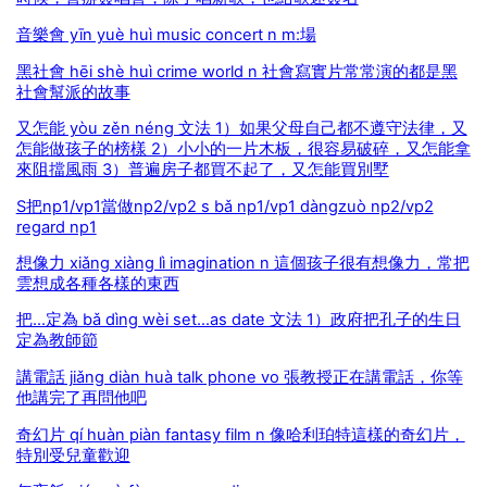
音樂會 yīn yuè huì music concert n m:場
黑社會 hēi shè huì crime world n 社會寫實片常常演的都是黑
社會幫派的故事
又怎能 yòu zěn néng 文法 1）如果父母自己都不遵守法律，又
怎能做孩子的榜樣 2）小小的一片木板，很容易破碎，又怎能拿
來阻擋風雨 3）普遍房子都買不起了，又怎能買別墅
S把np1/vp1當做np2/vp2 s bǎ np1/vp1 dàngzuò np2/vp2
regard np1
想像力 xiǎng xiàng lì imagination n 這個孩子很有想像力，常把
雲想成各種各樣的東西
把...定為 bǎ dìng wèi set...as date 文法 1）政府把孔子的生日
定為教師節
講電話 jiǎng diàn huà talk phone vo 張教授正在講電話，你等
他講完了再問他吧
奇幻片 qí huàn piàn fantasy film n 像哈利珀特這樣的奇幻片，
特別受兒童歡迎