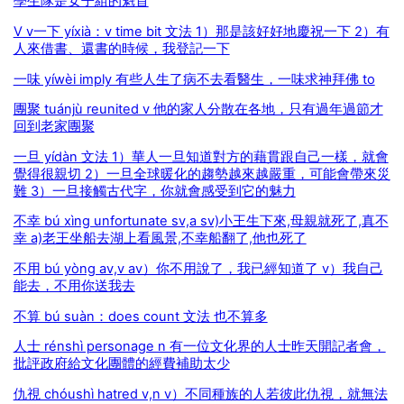
學生隊是女子組的魁首
V v一下 yíxià：v time bit 文法 1）那是該好好地慶祝一下 2）有
人來借書、還書的時候，我登記一下
一味 yíwèi imply 有些人生了病不去看醫生，一味求神拜佛 to
團聚 tuánjù reunited v 他的家人分散在各地，只有過年過節才
回到老家團聚
一旦 yídàn 文法 1）華人一旦知道對方的藉貫跟自己一樣，就會
覺得很親切 2）一旦全球暖化的趨勢越來越嚴重，可能會帶來災
難 3）一旦接觸古代字，你就會感受到它的魅力
不幸 bú xìng unfortunate sv,a sv)小王生下來,母親就死了,真不
幸 a)老王坐船去湖上看風景,不幸船翻了,他也死了
不用 bú yòng av,v av）你不用說了，我已經知道了 v）我自己
能去，不用你送我去
不算 bú suàn：does count 文法 也不算多
人士 rénshì personage n 有一位文化界的人士昨天開記者會，
批評政府給文化團體的經費補助太少
仇視 chóushì hatred v,n v）不同種族的人若彼此仇視，就無法