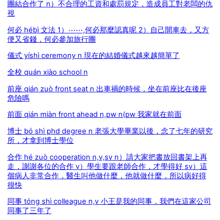
團結合作了 n）不合理的工資和處罰規定，造成員工對老闆的仇
視
何必 hébì 文法 1）⋯⋯,何必那麼認真呢 2）自己開車去，又方
便又省錢，何必參加旅行團
儀式 yíshì ceremony n 現在的結婚儀式越來越簡單了
全校 quán xiào school n
前座 qián zuò front seat n 出車禍的時候，坐在前座比在後座
危險嗎
前面 qián miàn front ahead n,pw n(pw 我家就在前面
博士 bó shì phd degree n 老張大學畢業以後，念了七年的研究
所，才拿到博士學位
合作 hé zuò cooperation n,v,sv n）請大家把書放回書架上再
走，謝謝各位的合作 v）學生要跟老師合作，才學得好 sv）這
個病人非常合作，醫生叫他做什麼，他就做什麼，所以病好得
很快
同事 tóng shì colleague n,v 小王是我的同事，我們在這家公司
同事了三年了