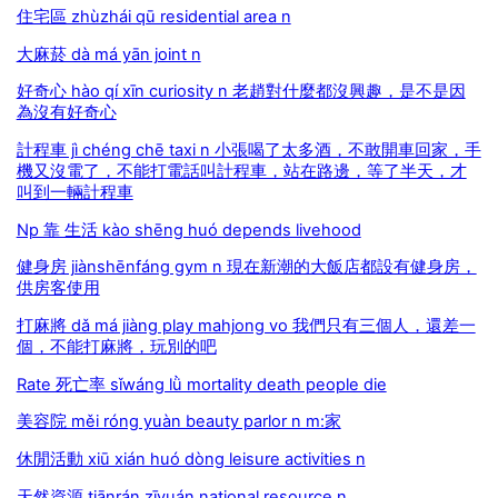
住宅區 zhùzhái qū residential area n
大麻菸 dà má yān joint n
好奇心 hào qí xīn curiosity n 老趙對什麼都沒興趣，是不是因
為沒有好奇心
計程車 jì chéng chē taxi n 小張喝了太多酒，不敢開車回家，手
機又沒電了，不能打電話叫計程車，站在路邊，等了半天，才
叫到一輛計程車
Np 靠 生活 kào shēng huó depends livehood
健身房 jiànshēnfáng gym n 現在新潮的大飯店都設有健身房，
供房客使用
打麻將 dǎ má jiàng play mahjong vo 我們只有三個人，還差一
個，不能打麻將，玩別的吧
Rate 死亡率 sǐwáng lǜ mortality death people die
美容院 měi róng yuàn beauty parlor n m:家
休閒活動 xiū xián huó dòng leisure activities n
天然資源 tiānrán zīyuán national resource n