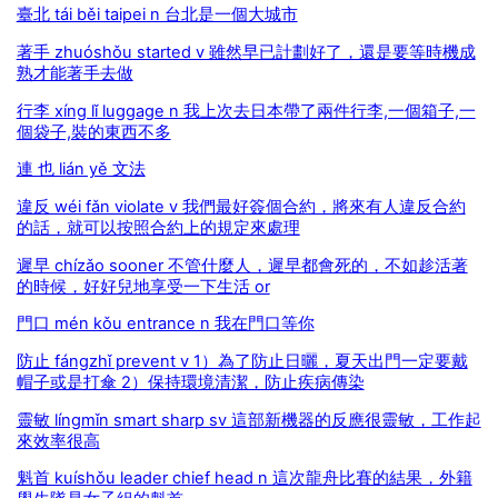
臺北 tái běi taipei n 台北是一個大城市
著手 zhuóshǒu started v 雖然早已計劃好了，還是要等時機成
熟才能著手去做
行李 xíng lǐ luggage n 我上次去日本帶了兩件行李,一個箱子,一
個袋子,裝的東西不多
連 也 lián yě 文法
違反 wéi fǎn violate v 我們最好簽個合約，將來有人違反合約
的話，就可以按照合約上的規定來處理
遲早 chízǎo sooner 不管什麼人，遲早都會死的，不如趁活著
的時候，好好兒地享受一下生活 or
門口 mén kǒu entrance n 我在門口等你
防止 fángzhǐ prevent v 1）為了防止日曬，夏天出門一定要戴
帽子或是打傘 2）保持環境清潔，防止疾病傳染
靈敏 língmǐn smart sharp sv 這部新機器的反應很靈敏，工作起
來效率很高
魁首 kuíshǒu leader chief head n 這次龍舟比賽的結果，外籍