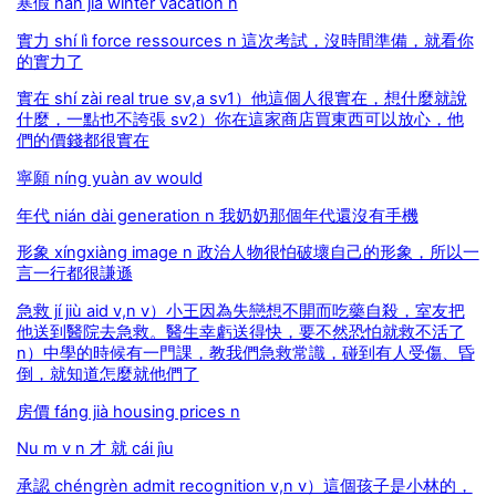
寒假 hán jià winter vacation n
實力 shí lì force ressources n 這次考試，沒時間準備，就看你
的實力了
實在 shí zài real true sv,a sv1）他這個人很實在，想什麼就說
什麼，一點也不誇張 sv2）你在這家商店買東西可以放心，他
們的價錢都很實在
寧願 níng yuàn av would
年代 nián dài generation n 我奶奶那個年代還沒有手機
形象 xíngxiàng image n 政治人物很怕破壞自己的形象，所以一
言一行都很謙遜
急救 jí jiù aid v,n v）小王因為失戀想不開而吃藥自殺，室友把
他送到醫院去急救。醫生幸虧送得快，要不然恐怕就救不活了
n）中學的時候有一門課，教我們急救常識，碰到有人受傷、昏
倒，就知道怎麼就他們了
房價 fáng jià housing prices n
Nu m v n 才 就 cái jìu
承認 chéngrèn admit recognition v,n v）這個孩子是小林的，