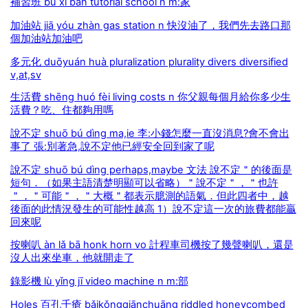
補習班 bǔ xí bān tutorial school n m:家
加油站 jiā yóu zhàn gas station n 快沒油了，我們先去路口那
個加油站加油吧
多元化 duōyuán huà pluralization plurality divers diversified
v,at,sv
生活費 shēng huó fèi living costs n 你父親每個月給你多少生
活費？吃、住都夠用嗎
說不定 shuō bú dìng ma,ie 李:小錢怎麼一直沒消息?會不會出
事了 張:別著急,說不定他已經安全回到家了呢
說不定 shuō bú dìng perhaps,maybe 文法 說不定＂的後面是
短句．（如果主語清楚明顯可以省略）＂說不定＂，＂也許
＂，＂可能＂，＂大概＂都表示臆測的語氣．但此四者中，越
後面的此情況發生的可能性越高 1）說不定這一次的旅費都能贏
回來呢
按喇叭 àn lǎ bā honk horn vo 計程車司機按了幾聲喇叭，還是
沒人出來坐車，他就開走了
錄影機 lù yǐng jī video machine n m:部
Holes 百孔千瘡 bǎikǒngqiānchuāng riddled honeycombed