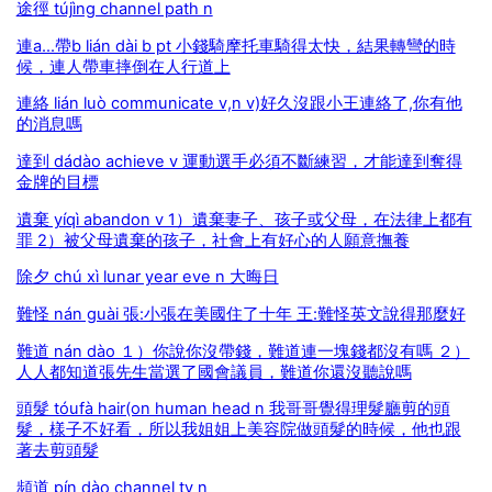
途徑 tújìng channel path n
連a...帶b lián dài b pt 小錢騎摩托車騎得太快，結果轉彎的時
候，連人帶車摔倒在人行道上
連絡 lián luò communicate v,n v)好久沒跟小王連絡了,你有他
的消息嗎
達到 dádào achieve v 運動選手必須不斷練習，才能達到奪得
金牌的目標
遺棄 yíqì abandon v 1）遺棄妻子、孩子或父母，在法律上都有
罪 2）被父母遺棄的孩子，社會上有好心的人願意撫養
除夕 chú xì lunar year eve n 大晦日
難怪 nán guài 張:小張在美國住了十年 王:難怪英文說得那麼好
難道 nán dào １）你說你沒帶錢，難道連一塊錢都沒有嗎 ２）
人人都知道張先生當選了國會議員，難道你還沒聽說嗎
頭髮 tóufà hair(on human head n 我哥哥覺得理髮廳剪的頭
髮，樣子不好看，所以我姐姐上美容院做頭髮的時候，他也跟
著去剪頭髮
頻道 pín dào channel tv n