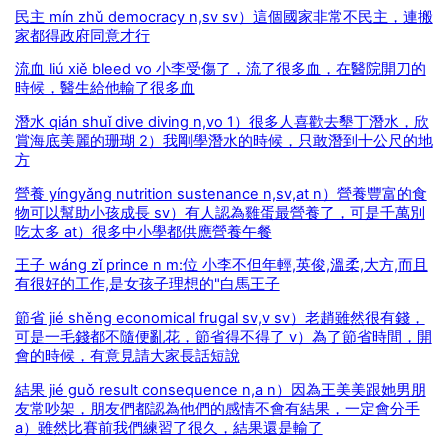
民主 mín zhǔ democracy n,sv sv）這個國家非常不民主，連搬
家都得政府同意才行
流血 liú xiě bleed vo 小李受傷了，流了很多血，在醫院開刀的
時候，醫生給他輸了很多血
潛水 qián shuǐ dive diving n,vo 1）很多人喜歡去墾丁潛水，欣
賞海底美麗的珊瑚 2）我剛學潛水的時候，只敢潛到十公尺的地
方
營養 yíngyǎng nutrition sustenance n,sv,at n）營養豐富的食
物可以幫助小孩成長 sv）有人認為雞蛋最營養了，可是千萬別
吃太多 at）很多中小學都供應營養午餐
王子 wáng zǐ prince n m:位 小李不但年輕,英俊,溫柔,大方,而且
有很好的工作,是女孩子理想的"白馬王子
節省 jié shěng economical frugal sv,v sv）老趙雖然很有錢，
可是一毛錢都不隨便亂花，節省得不得了 v）為了節省時間，開
會的時候，有意見請大家長話短說
結果 jié guǒ result consequence n,a n）因為王美美跟她男朋
友常吵架，朋友們都認為他們的感情不會有結果，一定會分手
a）雖然比賽前我們練習了很久，結果還是輸了