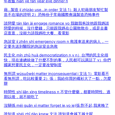
年夜飯 nián yè fàn year eve dinner n
藉...製造 jí zhìzào use...in order 文法 1）殺人犯藉朋友幫忙製
造不在場的證明 2）恐怖份子常藉國際會議製造恐怖事件
談戀愛 tán liàn ài engage romance vo 我聽我爸說他跟我媽談
戀愛的時候，沒什麼錢，只能跟我媽在公園散散步，或是去書
店逛逛，沒能力請我媽吃大餐、看電影
急診室 jí zhěn shì emergency room n 救護車送來的病人，一
定要先送到醫院的急診室去急救
民主化 mín zhǔ huà democratization n,v n）台灣的民主化很
快，現在連總統做了什麼不對的事，人民都可以講話了 v）你們
國家想要民主化，一定要改變制度
無所謂 wúsuǒwèi matter inconsequential i 文法 1）電影看不
看無所謂，吃比較重要 2）張：我給你買的襯衫大了一點，怎麼
辦
時間性 shí jiān xìng timeliness n 不管什麼藥，都要時間性。過
期以後，就不能吃了
沒關係 méi guān xì matter forget ie,vo ie)張:對不起,我來晚了
誰知道 shéi zhī dào knew 文法 誰知道會越下越大呢