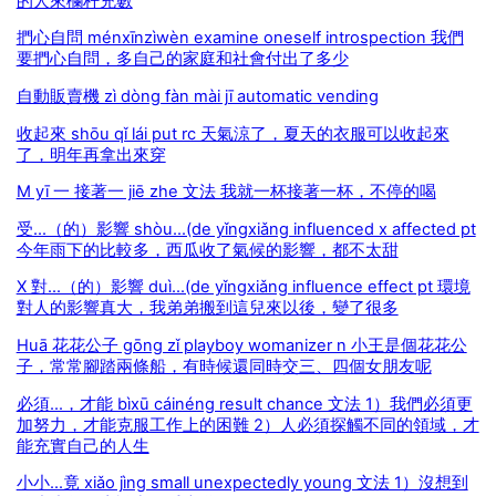
的人來欄杆充數
捫心自問 ménxīnzìwèn examine oneself introspection 我們
要捫心自問，多自己的家庭和社會付出了多少
自動販賣機 zì dòng fàn mài jī automatic vending
收起來 shōu qǐ lái put rc 天氣涼了，夏天的衣服可以收起來
了，明年再拿出來穿
M yī 一 接著一 jiē zhe 文法 我就一杯接著一杯，不停的喝
受...（的）影響 shòu...(de yǐngxiǎng influenced x affected pt
今年雨下的比較多，西瓜收了氣候的影響，都不太甜
X 對...（的）影響 duì...(de yǐngxiǎng influence effect pt 環境
對人的影響真大，我弟弟搬到這兒來以後，變了很多
Huā 花花公子 gōng zǐ playboy womanizer n 小王是個花花公
子，常常腳踏兩條船，有時候還同時交三、四個女朋友呢
必須...，才能 bìxū cáinéng result chance 文法 1）我們必須更
加努力，才能克服工作上的困難 2）人必須探觸不同的領域，才
能充實自己的人生
小小...竟 xiǎo jìng small unexpectedly young 文法 1）沒想到