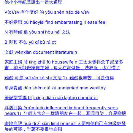
他小小年紀竟說出一番大道理
V(o)/sv 有什麼好 的 yǒu shén hǎo de v/sv
不好意思 bù hǎoyìsi find embarrassing ill ease feel
N 有時候 還 yǒu shí hòu hái 文法
B 與其 不如 yǔ qí bù rú pt
文獻 wénxiàn document literature n
家庭主婦 jiā tíng zhǔ fù housewife n 王太太覺得念了那麼多
書，卻只能做家庭主婦，每天在家做飯、洗衣服，太可惜了
雖然 可是 suī rán kě shì 文法 1）雖然很辛苦，可是值得
單身貴族 dān shēn guì zú unmarried man wealthy
筆記型電腦 bǐ jì xíng diàn nǎo laptop computer
耳濡目染 ěrrúmùrǎn influenced imbued frequently sees
hears 1）年輕人常合一群壞朋友在一起，耳濡目染，容易變壞
畫地自限 huà dì zì xiàn limit oneself 人要相信自己有無吸納發
展的可能，千萬不要畫地自限