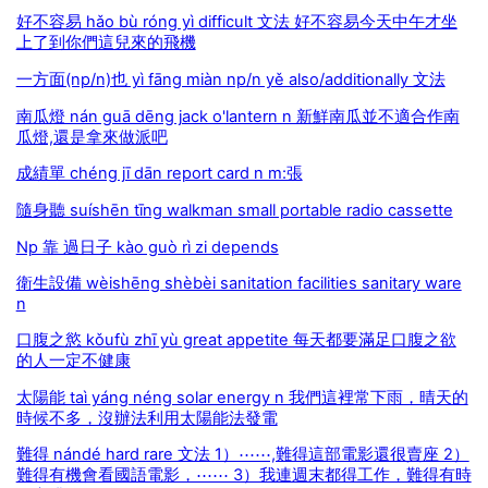
好不容易 hǎo bù róng yì difficult 文法 好不容易今天中午才坐
上了到你們這兒來的飛機
一方面(np/n)也 yì fāng miàn np/n yě also/additionally 文法
南瓜燈 nán guā dēng jack o'lantern n 新鮮南瓜並不適合作南
瓜燈,還是拿來做派吧
成績單 chéng jī dān report card n m:張
隨身聽 suíshēn tīng walkman small portable radio cassette
Np 靠 過日子 kào guò rì zi depends
衛生設備 wèishēng shèbèi sanitation facilities sanitary ware
n
口腹之慾 kǒufù zhī yù great appetite 每天都要滿足口腹之欲
的人一定不健康
太陽能 taì yáng néng solar energy n 我們這裡常下雨，晴天的
時候不多，沒辦法利用太陽能法發電
難得 nándé hard rare 文法 1）⋯⋯,難得這部電影還很賣座 2）
難得有機會看國語電影，⋯⋯ 3）我連週末都得工作，難得有時