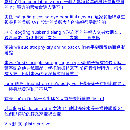
累積 lěijī accumulation v,n v）一個人累積多年的經驗是很寶貴
的 n）壓力的累積會讓人受不了
美觀 měiguān pleasing eye beautiful n,sv n）這家餐廳特別重
視餐具的美觀 sv）設計的美觀大方的海報很受歡迎的
老公 lǎogōng husband slang n 現在有的年輕人交男女朋友，
還沒結婚，就叫對方「老公」、「老婆」，真肉麻
萎縮 wěisuō atrophy dry shrink back v 他的手腳因得病而逐漸
萎縮
走私 zǒusī smuggle smuggling v,n v)小高箱子裡有幾包大麻，
警察認為他走私毒品，就把他抓起來了 n)這個海岸附近，很少
有人來，所以走私的情況越來越嚴重了
Turn 轉身 zhuǎnshēn one's body vo 我帶著孩子在排隊買票，
一轉身就發現孩子不見了
首先 shǒuxiān 第一次出國的人首先要辦護照 first of
以...來 yǐ lái do...in order 文法 1）他以洗冷水澡來提神醒腦 2）
他們以傳統的舞蹈來慶祝國慶
V o 起 來 qǐ lái starts vo