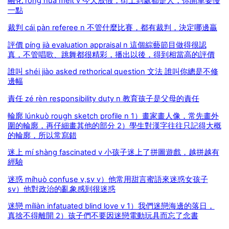
融化 róng huà melt v 今天放假，街上到處都是人，你開車要慢
一點
裁判 cái pàn referee n 不管什麼比賽，都有裁判，決定哪邊贏
評價 píng jià evaluation appraisal n 這個綜藝節目做得很認
真，不管唱歌、跳舞都很精彩，播出以後，得到相當高的評價
誰叫 shéi jiào asked rethorical question 文法 誰叫你總是不修
邊幅
責任 zé rèn responsibility duty n 教育孩子是父母的責任
輪廓 lúnkuò rough sketch profile n 1）畫家畫人像，常先畫外
圍的輪廓，再仔細畫其他的部分 2）學生對漢字往往只記得大概
的輪廓，所以常寫錯
迷上 mí shàng fascinated v 小孩子迷上了拼圖遊戲，越拼越有
經驗
迷惑 míhuò confuse v,sv v）他常用甜言蜜語來迷惑女孩子
sv）他對政治的亂象感到很迷惑
迷戀 míliàn infatuated blind love v 1）我們迷戀海邊的落日，
真捨不得離開 2）孩子們不要因迷戀電動玩具而忘了念書