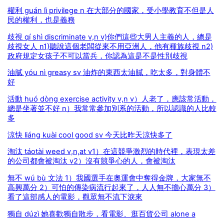
權利 guán lì privilege n 在大部分的國家，受小學教育不但是人
民的權利，也是義務
歧視 qí shì discriminate v,n v)你們這些大男人主義的人，總是
歧視女人 n1)聽說這個老闆從來不用亞洲人，他有種族歧視 n2)
政府規定女孩子不可以當兵，你認為這是不是性別歧視
油膩 yóu nì greasy sv 油炸的東西太油膩，吃太多，對身體不
好
活動 huó dòng exercise activity v,n v）人老了，應該常活動，
總是坐著並不好 n）我常常參加別系的活動，所以認識的人比較
多
涼快 liáng kuài cool good sv 今天比昨天涼快多了
淘汰 táotài weed v,n,at v1）在這競爭激烈的時代裡，表現太差
的公司都會被淘汰 v2）沒有競爭心的人，會被淘汰
無不 wú bù 文法 1）我國選手在奧運會中奪得金牌，大家無不
高興萬分 2）可怕的傳染病流行起來了，人人無不擔心萬分 3）
看了這部感人的電影，觀眾無不流下淚來
獨自 dúzì 她喜歡獨自散步，看電影、逛百貨公司 alone a