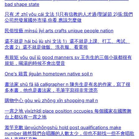
bad shape state
只有 才 zhǐ yǒu cái 文法 1)只有信教的人才過(聖誕節 2)張:我們
公司想發展國外市場,你看,應該怎麼做
民俗技藝 mínsú jìyì arts crafts unique people nation
還不就是 hái bú jiù shì 文法 1）還不就是上課、打工、考試、
念書 2）還不就是做飯、洗衣服、看電視
有規矩 yǒu guī jǔ good manners sv 王先生的三個小孩都很有
規矩，喝湯的時候不會出聲音
One's 籍貫 jíguàn hometown native soil n
書法家 shū fǎ jiā calligrapher n 陳先生是有名的作家，寫了很
多本書．他也是書法家，毛筆字寫得非常漂亮
購物中心 gòu wù zhōng xīn shopping mall n
一席之地 yìxízhīdì place position occupies 每個國家在國際舞
台上都佔有一席之地
濫竽充數 lànyúchōngshù hold post qualifications make
number 雖然我們合唱團的人數太少，但也不願找一些不會唱歌