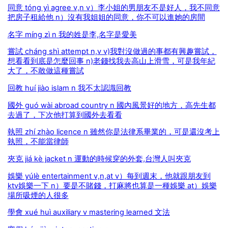
同意 tóng yì agree v,n v）李小姐的男朋友不是好人，我不同意
把房子租給他 n）沒有我姐姐的同意，你不可以進她的房間
名字 míng zì n 我的姓是李,名字是愛美
嘗試 cháng shì attempt n,v v)我對沒做過的事都有興趣嘗試，
想看看到底是怎麼回事 n)老錢找我去高山上滑雪，可是我年紀
大了，不敢做這種嘗試
回教 huí jiào islam n 我不太認識回教
國外 guó wài abroad country n 國內風景好的地方，高先生都
去過了，下次他打算到國外去看看
執照 zhí zhào licence n 雖然你是法律系畢業的，可是還沒考上
執照，不能當律師
夾克 jiá kè jacket n 運動的時候穿的外套,台灣人叫夾克
娛樂 yúlè entertainment v,n,at v）每到週末，他就跟朋友到
ktv娛樂一下 n）要是不賭錢，打麻將也算是一種娛樂 at）娛樂
場所吸煙的人很多
學會 xué huì auxiliary v mastering learned 文法