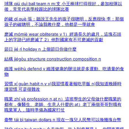
球隊 qiú duì ball team n m:支 小王棒球打得很好，參加校隊以
後，常常代表學校跟比的球隊比賽
的確 dí què 張：聽說王先生的孩子很聰明，反應很快 李：那個
孩子的確聰明，不論我教什麼，他都是一學就會
磨滅 mómiè wear obliterate v 1）經過長久的歲月，這塊石頭
上的字跡已經磨滅了 2）他對國家有不可磨滅的貢獻
節日 jié rì holiday n 上個節日你做什麼
結構 jiégòu structure construction composition n
維護 wéihù defend v 維護健康的辦法就是多運動、吃適量的食
物
習慣 xí guàn habit n,v v)我習慣看著報吃早飯 n)我知道晚睡時
壞習慣,可是很難改
職業 zhí yè profession n,at n）這班學生的父母做什麼職業的
都有，像醫生、老師、生意人什麼的 at）老丁兩個哥哥對哦有
職業軍人，隨時準備為國家打仗
臺幣 tái bì taiwan dollars n 現在一塊兒人民幣可以換幾塊台幣