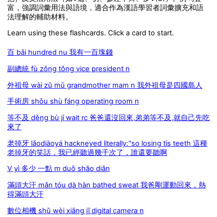
富，強調詞彙用法與語境，適合作為漢語學習者詞彙擴充和語
法理解的輔助材料。
Learn using these flashcards. Click a card to start.
百 bǎi hundred nu 我有一百塊錢
副總統 fù zǒng tǒng vice president n
外祖母 wài zǔ mǔ grandmother mam n 我外祖母是四國島人
手術房 shǒu shù fáng operating room n
等不及 děng bù jí wait rc 爸爸還沒回來,弟弟等不及,就自己先吃
來了
老掉牙 lǎodiàoyá hackneyed literally:"so losing tis teeth 這種
老掉牙的笑話，我已經聽過幾千次了，誰還要聽啊
V yì 多少 一點 m duō shǎo diǎn
滿頭大汗 mǎn tóu dà hàn bathed sweat 我爸剛運動回來，熱
得滿頭大汗
數位相機 shǔ wèi xiāng jī digital camera n