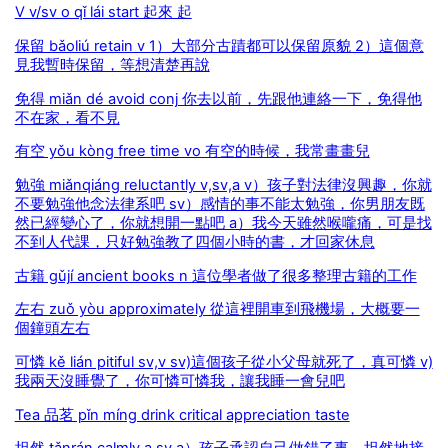
V v/sv o qǐ lái start 起來 起
保留 bǎoliú retain v 1）大部分古蹟都可以保留原貌 2）這個意
見我暫時保留，等想清楚再說
免得 miǎn dé avoid conj 你去以前，先跟他連絡一下，免得他
不在家，看不見
有空 yǒu kòng free time vo 有空的時候，我常畫畫兒
勉強 miǎnqiáng reluctantly v,sv,a v）孩子對法律沒興趣，你就
不要勉強他念法律系吧 sv）感情的事不能太勉強，你男朋友既
然已經變心了，你就想開一點吧 a）我今天雖然喉嚨痛，可是找
不到人代課，只好勉強教了四個小時的書，才回家休息
古籍 gǔjí ancient books n 這位學者做了很多整理古籍的工作
左右 zuǒ yòu approximately 從這裡開車到飛機場，大概要一
個鐘頭左右
可憐 kě lián pitiful sv,v sv)這個孩子從小父母就死了，真可憐 v)
我兩天沒睡覺了，你可憐可憐我，讓我睡一會兒吧
Tea 品茗 pǐn míng drink critical appreciation taste