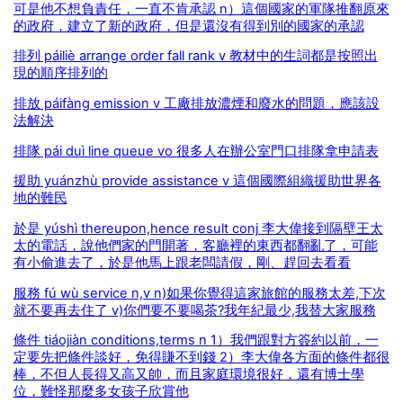
可是他不想負責任，一直不肯承認 n）這個國家的軍隊推翻原來
的政府，建立了新的政府，但是還沒有得到別的國家的承認
排列 páiliè arrange order fall rank v 教材中的生詞都是按照出
現的順序排列的
排放 páifàng emission v 工廠排放濃煙和廢水的問題，應該設
法解決
排隊 pái duì line queue vo 很多人在辦公室門口排隊拿申請表
援助 yuánzhù provide assistance v 這個國際組織援助世界各
地的難民
於是 yúshì thereupon,hence result conj 李大偉接到隔壁王太
太的電話，說他們家的門開著，客廳裡的東西都翻亂了，可能
有小偷進去了，於是他馬上跟老闆請假，剛、趕回去看看
服務 fú wù service n,v n)如果你覺得這家旅館的服務太差,下次
就不要再去住了 v)你們要不要喝茶?我年紀最少,我替大家服務
條件 tiáojiàn conditions,terms n 1）我們跟對方簽約以前，一
定要先把條件談好，免得賺不到錢 2）李大偉各方面的條件都很
棒，不但人長得又高又帥，而且家庭環境很好，還有博士學
位，難怪那麼多女孩子欣賞他