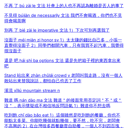
不再 了 bú zài le 文法 社會上的人也不再認為離婚是丟人的事了
不見得 bújiàn de necessarily 文法 我們不會喝酒，你們也不見
得會喝茶啊
別再 了 bié zài le imperative 文法 1）下次可別再選我了
沒面子 méi miàn zi honor sv 1）太太賺的錢比自己多，小張一
直覺得沒面子 2）同學們都開汽車，只有我買不起汽車，我覺得
很沒面子
還是 吧 hái shì ba options 文法 還是先把箱子裡的東西拿出來
吧
Stand 站出來 zhàn chūlái crowd v 老闆叫我走路，沒有一個人
敢站出來替我說話，都怕自己也丟了工作
溪流 xīliú mountain stream n
難道 嗎 nán dào ma 文法 難道＂的後面常用否定詞＂不＂或＂
沒＂，表示懷疑或不相信地反問語氣 1）難道你不想去嗎
吃到飽 chī dào bǎo eat 1）這個雖然是吃到飽的餐廳，你也不
能點太多菜。你能吃幾個就點幾個，要不然，吃不完，老闆會
不高興的 2）在台灣很多西餐廳賣自助餐，一個人不到四百塊，