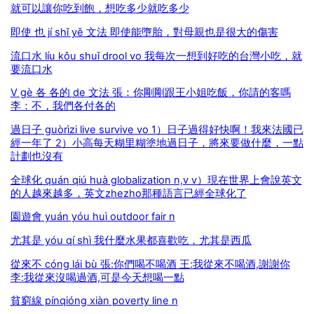
就可以讓你吃到飽，想吃多少就吃多少
即使 也 jí shǐ yě 文法 即使能墮胎，對母親也是很大的傷害
流口水 líu kǒu shuǐ drool vo 我每次一想到好吃的台灣小吃，就
要流口水
V gè 各 各的 de 文法 張：你剛剛跟王小姐吃飯，你請的客嗎
李：不，我們各付各的
過日子 guòrìzi live survive vo 1）日子過得好快啊！我來法國已
經一年了 2）小高每天糊里糊塗地過日子，將來要做什麼，一點
計劃也沒有
全球化 quán qiú huà globalization n,v v）現在世界上會說英文
的人越來越多，英文zhezho那種語言已經全球化了
園遊會 yuán yóu huì outdoor fair n
尤其是 yóu qí shì 我什麼水果都喜歡吃，尤其是西瓜
從來不 cóng lái bù 張:你們喝不喝酒 王:我從來不喝酒,謝謝你
李:我從來沒喝過酒,可是今天想喝一點
貧窮線 pínqióng xiàn poverty line n