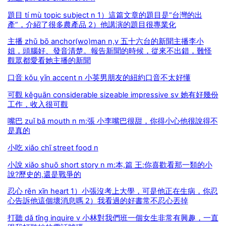
題目 tí mù topic subject n 1）這篇文章的題目是“台灣的出
產”，介紹了很多農產品 2）他講演的題目很專業化
主播 zhǔ bō anchor(wo)man n,v 五十六台的新聞主播李小
姐，頭腦好、發音清楚。報告新聞的時候，從來不出錯，難怪
觀眾都愛看她主播的新聞
口音 kǒu yīn accent n 小英男朋友的紐約口音不太好懂
可觀 kěguān considerable sizeable impressive sv 她有好幾份
工作，收入很可觀
嘴巴 zuǐ bā mouth n m:張 小李嘴巴很甜，你得小心他很說得不
是真的
小吃 xiǎo chī street food n
小說 xiǎo shuō short story n m:本,篇 王:你喜歡看那一類的小
說?歷史的,還是戰爭的
忍心 rěn xīn heart 1）小張沒考上大學，可是他正在生病，你忍
心告訴他這個壞消息嗎 2）我看過的好書常不忍心丟掉
打聽 dǎ tīng inquire v 小林對我們班一個女生非常有興趣，一直