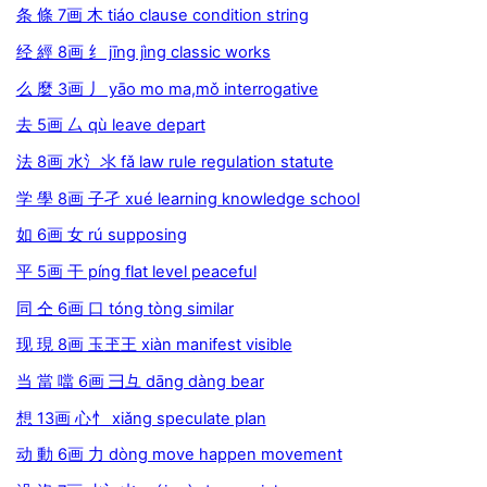
条 條 7画 木 tiáo clause condition string
经 經 8画 纟 jīng jìng classic works
么 麼 3画 丿 yāo mo ma,mǒ interrogative
去 5画 厶 qù leave depart
法 8画 水氵氺 fǎ law rule regulation statute
学 學 8画 子孑 xué learning knowledge school
如 6画 女 rú supposing
平 5画 干 píng flat level peaceful
同 仝 6画 口 tóng tòng similar
现 現 8画 玉玊王 xiàn manifest visible
当 當 噹 6画 彐彑 dāng dàng bear
想 13画 心忄 xiǎng speculate plan
动 動 6画 力 dòng move happen movement