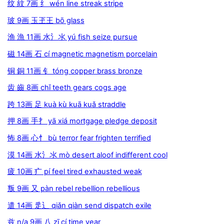
纹 紋 7画 纟 wén line streak stripe
玻 9画 玉玊王 bō glass
渔 漁 11画 水氵氺 yú fish seize pursue
磁 14画 石 cí magnetic magnetism porcelain
铜 銅 11画 钅 tóng copper brass bronze
齿 齒 8画 chǐ teeth gears cogs age
跨 13画 足 kuà kù kuā kuǎ straddle
押 8画 手扌 yā xiá mortgage pledge deposit
怖 8画 心忄 bù terror fear frighten terrified
漠 14画 水氵氺 mò desert aloof indifferent cool
疲 10画 疒 pí feel tired exhausted weak
叛 9画 又 pàn rebel rebellion rebellious
遣 14画 辵辶 qiǎn qiàn send dispatch exile
兹 n/a 9画 八 zī cí time year