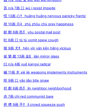
魏 n/a 18画 鬼 wèi wéi wēi kingdom
吾 n/a 7画 口 wú i resist impede
慌 13画 心忄 huāng huǎng nervous panicky frantic
祝 10画 示礻 zhù zhòu chù pray happiness
邮 郵 8画 邑阝 yóu postal mail post
吐 6画 口 tǔ tù vomit spew cough
狠 9画 犬犭 hěn yín yán kěn,hǎng vicious
鉴 鑒 鑑 13画 金釒 jiàn mirror glass
曰 n/a 4画 yuē kangxi radical
械 11画 木 xiè jiè weapons implements instruments
咬 9画 口 yǎo jiāo bite gnaw
邻 鄰 8画 邑阝 lín neighbor neighborhood
赤 7画 chì red communist bare
挤 擠 9画 手扌 jǐ crowd squeeze push