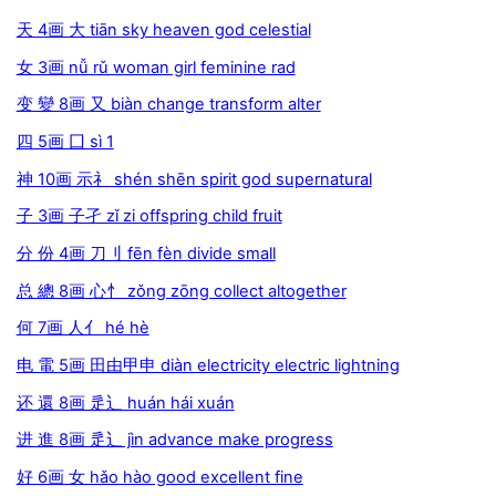
天 4画 大 tiān sky heaven god celestial
女 3画 nǚ rǔ woman girl feminine rad
变 變 8画 又 biàn change transform alter
四 5画 囗 sì 1
神 10画 示礻 shén shēn spirit god supernatural
子 3画 子孑 zǐ zi offspring child fruit
分 份 4画 刀刂 fēn fèn divide small
总 總 8画 心忄 zǒng zōng collect altogether
何 7画 人亻 hé hè
电 電 5画 田由甲申 diàn electricity electric lightning
还 還 8画 辵辶 huán hái xuán
进 進 8画 辵辶 jìn advance make progress
好 6画 女 hǎo hào good excellent fine