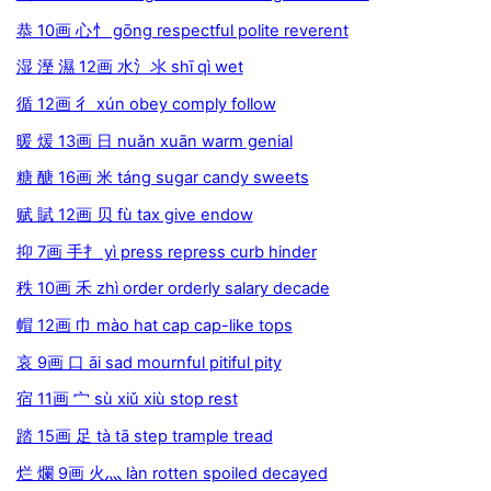
恭 10画 心忄 gōng respectful polite reverent
湿 溼 濕 12画 水氵氺 shī qì wet
循 12画 彳 xún obey comply follow
暖 煖 13画 日 nuǎn xuān warm genial
糖 醣 16画 米 táng sugar candy sweets
赋 賦 12画 贝 fù tax give endow
抑 7画 手扌 yì press repress curb hinder
秩 10画 禾 zhì order orderly salary decade
帽 12画 巾 mào hat cap cap-like tops
哀 9画 口 āi sad mournful pitiful pity
宿 11画 宀 sù xiǔ xiù stop rest
踏 15画 足 tà tā step trample tread
烂 爛 9画 火灬 làn rotten spoiled decayed