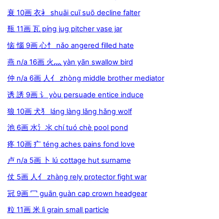
衰 10画 衣衤 shuāi cuī suō decline falter
瓶 11画 瓦 píng jug pitcher vase jar
恼 惱 9画 心忄 nǎo angered filled hate
燕 n/a 16画 火灬 yàn yān swallow bird
仲 n/a 6画 人亻 zhòng middle brother mediator
诱 誘 9画 讠 yòu persuade entice induce
狼 10画 犬犭 láng làng lǎng hǎng wolf
池 6画 水氵氺 chí tuó chè pool pond
疼 10画 疒 téng aches pains fond love
卢 n/a 5画 卜 lú cottage hut surname
仗 5画 人亻 zhàng rely protector fight war
冠 9画 冖 guān guàn cap crown headgear
粒 11画 米 lì grain small particle