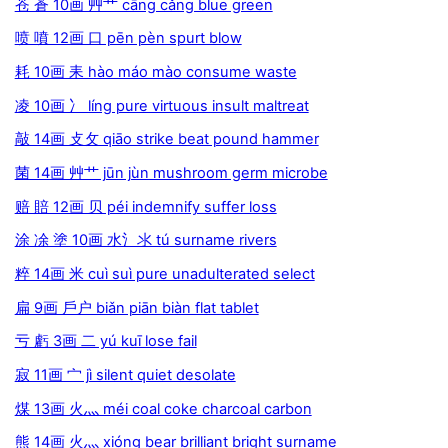
苍 蒼 10画 艸艹 cāng cǎng blue green
喷 噴 12画 口 pēn pèn spurt blow
耗 10画 耒 hào máo mào consume waste
凌 10画 冫 líng pure virtuous insult maltreat
敲 14画 攴攵 qiāo strike beat pound hammer
菌 14画 艸艹 jūn jùn mushroom germ microbe
赔 賠 12画 贝 péi indemnify suffer loss
涂 凃 塗 10画 水氵氺 tú surname rivers
粹 14画 米 cuì suì pure unadulterated select
扁 9画 戶户 biǎn piān biàn flat tablet
亏 虧 3画 二 yú kuī lose fail
寂 11画 宀 jì silent quiet desolate
煤 13画 火灬 méi coal coke charcoal carbon
熊 14画 火灬 xióng bear brilliant bright surname