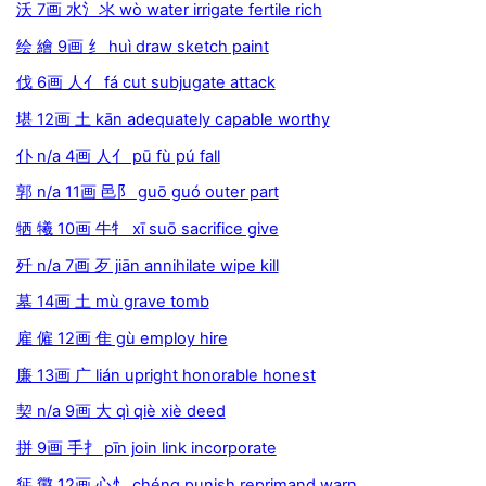
沃 7画 水氵氺 wò water irrigate fertile rich
绘 繪 9画 纟 huì draw sketch paint
伐 6画 人亻 fá cut subjugate attack
堪 12画 土 kān adequately capable worthy
仆 n/a 4画 人亻 pū fù pú fall
郭 n/a 11画 邑阝 guō guó outer part
牺 犧 10画 牛牜 xī suō sacrifice give
歼 n/a 7画 歹 jiān annihilate wipe kill
墓 14画 土 mù grave tomb
雇 僱 12画 隹 gù employ hire
廉 13画 广 lián upright honorable honest
契 n/a 9画 大 qì qiè xiè deed
拼 9画 手扌 pīn join link incorporate
惩 懲 12画 心忄 chéng punish reprimand warn