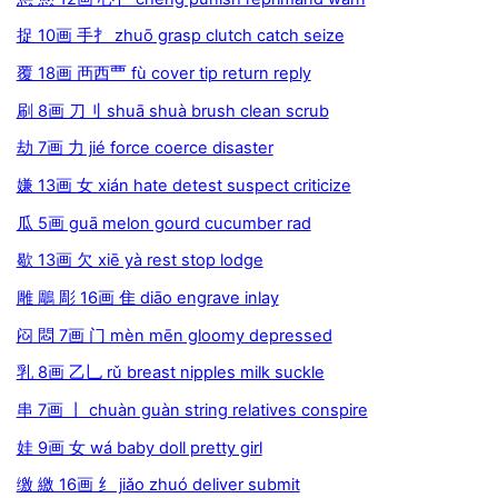
捉 10画 手扌 zhuō grasp clutch catch seize
覆 18画 襾西覀 fù cover tip return reply
刷 8画 刀刂 shuā shuà brush clean scrub
劫 7画 力 jié force coerce disaster
嫌 13画 女 xián hate detest suspect criticize
瓜 5画 guā melon gourd cucumber rad
歇 13画 欠 xiē yà rest stop lodge
雕 鵰 彫 16画 隹 diāo engrave inlay
闷 悶 7画 门 mèn mēn gloomy depressed
乳 8画 乙乚 rǔ breast nipples milk suckle
串 7画 丨 chuàn guàn string relatives conspire
娃 9画 女 wá baby doll pretty girl
缴 繳 16画 纟 jiǎo zhuó deliver submit