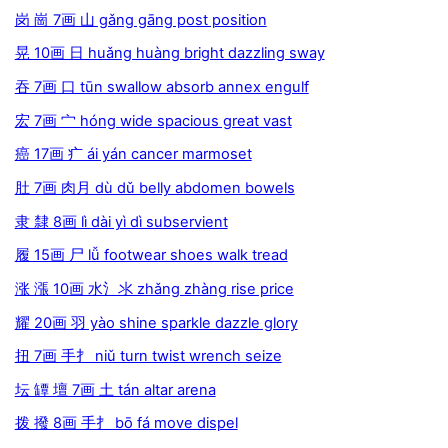
岗 崗 7画 山 gǎng gāng post position
晃 10画 日 huǎng huàng bright dazzling sway
吞 7画 口 tūn swallow absorb annex engulf
宏 7画 宀 hóng wide spacious great vast
癌 17画 疒 ái yán cancer marmoset
肚 7画 肉月 dù dǔ belly abdomen bowels
隶 隸 8画 lì dài yì dì subservient
履 15画 尸 lǚ footwear shoes walk tread
涨 漲 10画 水氵氺 zhǎng zhàng rise price
耀 20画 羽 yào shine sparkle dazzle glory
扭 7画 手扌 niǔ turn twist wrench seize
坛 罈 壇 7画 土 tán altar arena
拨 撥 8画 手扌 bō fá move dispel