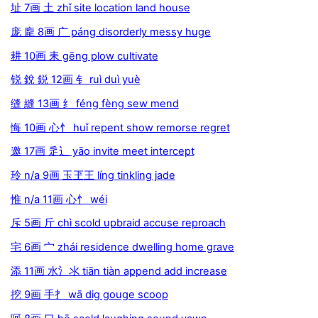
址 7画 土 zhǐ site location land house
庞 龐 8画 广 páng disorderly messy huge
耕 10画 耒 gēng plow cultivate
锐 銳 鋭 12画 钅 ruì duì yuè
缝 縫 13画 纟 féng fèng sew mend
悔 10画 心忄 huǐ repent show remorse regret
邀 17画 辵辶 yāo invite meet intercept
玲 n/a 9画 玉玊王 líng tinkling jade
惟 n/a 11画 心忄 wéi
斥 5画 斤 chì scold upbraid accuse reproach
宅 6画 宀 zhái residence dwelling home grave
添 11画 水氵氺 tiān tiàn append add increase
挖 9画 手扌 wā dig gouge scoop