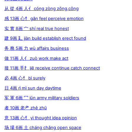
从 從 4画 人亻 cóng zòng zōng,cōng
感 13画 心忄 gǎn feel perceive emotion
实 實 8画 宀 shí real true honest
建 9画 廴 jiàn build establish erect found
务 務 5画 力 wù affairs business
做 11画 人亻 zuò work make act
接 11画 手扌 jiē receive continue catch connect
必 4画 心忄 bì surely
日 4画 rì mì sun day daytime
军 軍 6画 冖 jūn army military soldiers
者 10画 老耂 zhě zhū
意 13画 心忄 yì thought idea opinion
场 場 6画 土 cháng chǎng open space