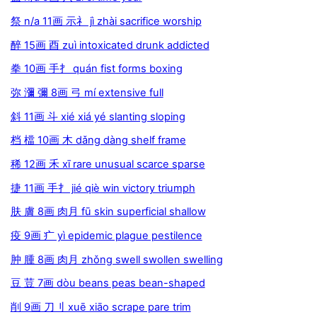
祭 n/a 11画 示礻 jì zhài sacrifice worship
醉 15画 酉 zuì intoxicated drunk addicted
拳 10画 手扌 quán fist forms boxing
弥 瀰 彌 8画 弓 mí extensive full
斜 11画 斗 xié xiá yé slanting sloping
档 檔 10画 木 dǎng dàng shelf frame
稀 12画 禾 xī rare unusual scarce sparse
捷 11画 手扌 jié qiè win victory triumph
肤 膚 8画 肉月 fū skin superficial shallow
疫 9画 疒 yì epidemic plague pestilence
肿 腫 8画 肉月 zhǒng swell swollen swelling
豆 荳 7画 dòu beans peas bean-shaped
削 9画 刀刂 xuē xiāo scrape pare trim