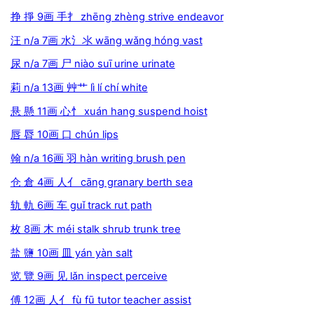
挣 掙 9画 手扌 zhēng zhèng strive endeavor
汪 n/a 7画 水氵氺 wāng wǎng hóng vast
尿 n/a 7画 尸 niào suī urine urinate
莉 n/a 13画 艸艹 lì lí chí white
悬 懸 11画 心忄 xuán hang suspend hoist
唇 脣 10画 口 chún lips
翰 n/a 16画 羽 hàn writing brush pen
仓 倉 4画 人亻 cāng granary berth sea
轨 軌 6画 车 guǐ track rut path
枚 8画 木 méi stalk shrub trunk tree
盐 鹽 10画 皿 yán yàn salt
览 覽 9画 见 lǎn inspect perceive
傅 12画 人亻 fù fū tutor teacher assist