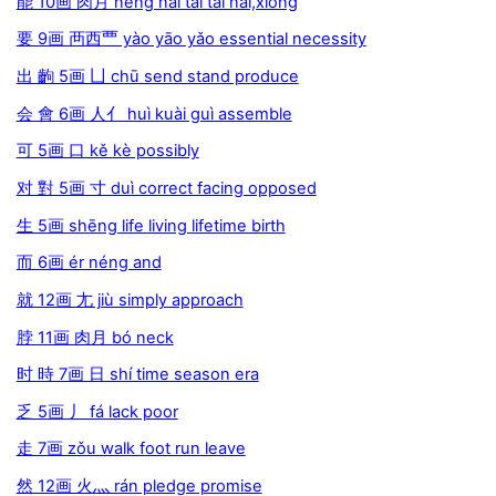
能 10画 肉月 néng nài tái tài nái,xióng
要 9画 襾西覀 yào yāo yǎo essential necessity
出 齣 5画 凵 chū send stand produce
会 會 6画 人亻 huì kuài guì assemble
可 5画 口 kě kè possibly
对 對 5画 寸 duì correct facing opposed
生 5画 shēng life living lifetime birth
而 6画 ér néng and
就 12画 尢 jiù simply approach
脖 11画 肉月 bó neck
时 時 7画 日 shí time season era
乏 5画 丿 fá lack poor
走 7画 zǒu walk foot run leave
然 12画 火灬 rán pledge promise