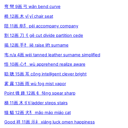
弯 彎 9画 弓 wān bend curve
椅 12画 木 yǐ yī chair seat
陪 11画 阜阝 péi accompany company
割 12画 刀刂 gē cut divide partition cede
揭 12画 手扌 jiē raise lift surname
韦 n/a 4画 wéi tanned leather surname simplified
悟 10画 心忄 wù apprehend realize aware
聪 聰 15画 耳 cōng intelligent clever bright
雾 霧 13画 雨 wù fog mist vapor
Point 锋 鋒 12画 钅 fēng spear sharp
梯 11画 木 tī tí ladder steps stairs
猫 貓 12画 犬犭 māo máo miáo cat
Good 祥 11画 示礻 xiáng luck omen happiness