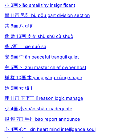
小 3画 xiǎo small tiny insignificant
部 11画 邑阝 bù pǒu part division section
其 8画 八 qí jī
数 數 13画 攴攵 shù shǔ cù shuò
些 7画 二 xiē suò sā
安 6画 宀 ān peaceful tranquil quiet
主 5画 丶 zhǔ master chief owner host
样 樣 10画 木 yáng yàng xiàng shape
她 6画 女 tā 1
理 11画 玉玊王 lǐ reason logic manage
少 4画 小 shǎo shào inadequate
报 報 7画 手扌 bào report announce
心 4画 心忄 xīn heart mind intelligence soul