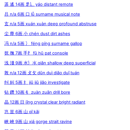
遥 遙 14画 辵辶 yáo distant remote
吕 n/a 6画 口 lǚ surname musical note
玄 n/a 5画 xuán xuàn deep profound abstruse
尘 塵 6画 小 chén dust dirt ashes
冯 n/a 5画 冫 féng píng surname gallop
抚 撫 7画 手扌 fǔ hū pat console
浅 淺 9画 水氵氺 qiǎn shallow deep superficial
敦 n/a 12画 攴攵 dūn duì diāo duī,tuán
纠 糾 5画 纟 jiū jiǔ jiǎo investigate
钻 鑽 10画 钅 zuàn zuān drill bore
晶 12画 日 jīng crystal clear bright radiant
岂 豈 6画 山 qǐ kǎi
峡 峽 9画 山 xiá gorge strait ravine