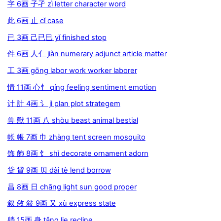
字 6画 子孑 zì letter character word
此 6画 止 cǐ case
已 3画 己已巳 yǐ finished stop
件 6画 人亻 jiàn numerary adjunct article matter
工 3画 gōng labor work worker laborer
情 11画 心忄 qíng feeling sentiment emotion
计 計 4画 讠 jì plan plot strategem
兽 獸 11画 八 shòu beast animal bestial
帐 帳 7画 巾 zhàng tent screen mosquito
饰 飾 8画 饣 shì decorate ornament adorn
贷 貸 9画 贝 dài tè lend borrow
昌 8画 日 chāng light sun good proper
叙 敘 敍 9画 又 xù express state
躺 15画 身 tǎng lie recline