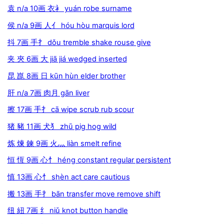
袁 n/a 10画 衣衤 yuán robe surname
侯 n/a 9画 人亻 hóu hòu marquis lord
抖 7画 手扌 dǒu tremble shake rouse give
夹 夾 6画 大 jiā jiá wedged inserted
昆 崑 8画 日 kūn hùn elder brother
肝 n/a 7画 肉月 gān liver
擦 17画 手扌 cā wipe scrub rub scour
猪 豬 11画 犬犭 zhū pig hog wild
炼 煉 鍊 9画 火灬 liàn smelt refine
恒 恆 9画 心忄 héng constant regular persistent
慎 13画 心忄 shèn act care cautious
搬 13画 手扌 bān transfer move remove shift
纽 紐 7画 纟 niǔ knot button handle