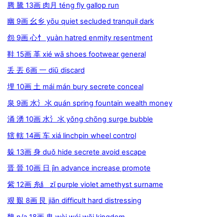
腾 騰 13画 肉月 téng fly gallop run
幽 9画 幺乡 yōu quiet secluded tranquil dark
怨 9画 心忄 yuàn hatred enmity resentment
鞋 15画 革 xié wā shoes footwear general
丢 丟 6画 一 diū discard
埋 10画 土 mái mán bury secrete conceal
泉 9画 水氵氺 quán spring fountain wealth money
涌 湧 10画 水氵氺 yǒng chōng surge bubble
辖 轄 14画 车 xiá linchpin wheel control
躲 13画 身 duǒ hide secrete avoid escape
晋 晉 10画 日 jìn advance increase promote
紫 12画 糸糹 zǐ purple violet amethyst surname
艰 艱 8画 艮 jiān difficult hard distressing