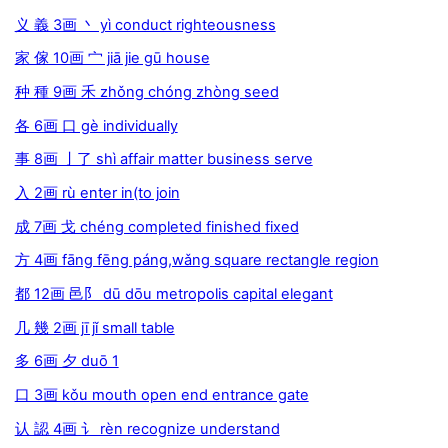
义 義 3画 丶 yì conduct righteousness
家 傢 10画 宀 jiā jie gū house
种 種 9画 禾 zhǒng chóng zhòng seed
各 6画 口 gè individually
事 8画 亅了 shì affair matter business serve
入 2画 rù enter in(to join
成 7画 戈 chéng completed finished fixed
方 4画 fāng fēng páng,wǎng square rectangle region
都 12画 邑阝 dū dōu metropolis capital elegant
几 幾 2画 jī jǐ small table
多 6画 夕 duō 1
口 3画 kǒu mouth open end entrance gate
认 認 4画 讠 rèn recognize understand