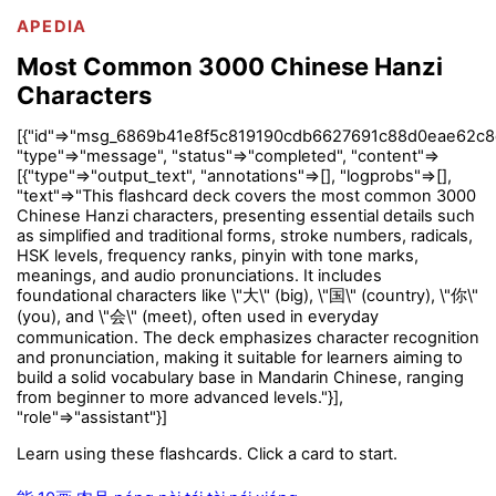
APEDIA
Most Common 3000 Chinese Hanzi
Characters
[{"id"=>"msg_6869b41e8f5c819190cdb6627691c88d0eae62c8
"type"=>"message", "status"=>"completed", "content"=>
[{"type"=>"output_text", "annotations"=>[], "logprobs"=>[],
"text"=>"This flashcard deck covers the most common 3000
Chinese Hanzi characters, presenting essential details such
as simplified and traditional forms, stroke numbers, radicals,
HSK levels, frequency ranks, pinyin with tone marks,
meanings, and audio pronunciations. It includes
foundational characters like \"大\" (big), \"国\" (country), \"你\"
(you), and \"会\" (meet), often used in everyday
communication. The deck emphasizes character recognition
and pronunciation, making it suitable for learners aiming to
build a solid vocabulary base in Mandarin Chinese, ranging
from beginner to more advanced levels."}],
"role"=>"assistant"}]
Learn using these flashcards. Click a card to start.