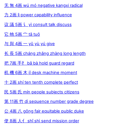
无 無 4画 wú mó negative kangxi radical
力 2画 lì power capability influence
议 議 5画 讠 yì consult talk discuss
它 牠 5画 宀 tā tuō
与 與 4画 一 yǔ yù yú give
长 長 5画 cháng zhǎng zhàng long length
把 7画 手扌 bǎ bà hold guard regard
机 機 6画 木 jī desk machine moment
十 2画 shí ten tenth complete perfect
民 5画 氏 mín people subjects citizens
第 11画 竹 dì sequence number grade degree
公 4画 八 gōng fair equitable public duke
使 8画 人亻 shǐ shì send mission order