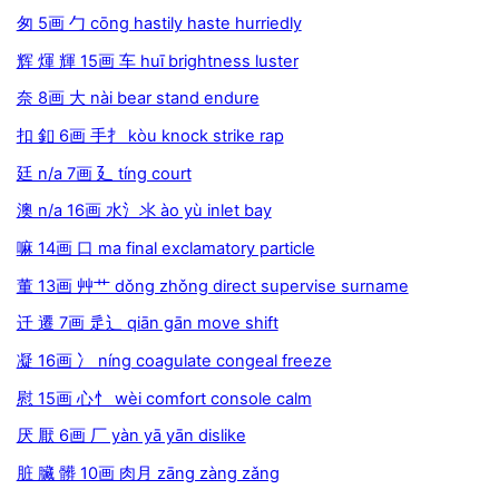
匆 5画 勹 cōng hastily haste hurriedly
辉 煇 輝 15画 车 huī brightness luster
奈 8画 大 nài bear stand endure
扣 釦 6画 手扌 kòu knock strike rap
廷 n/a 7画 廴 tíng court
澳 n/a 16画 水氵氺 ào yù inlet bay
嘛 14画 口 ma final exclamatory particle
董 13画 艸艹 dǒng zhǒng direct supervise surname
迁 遷 7画 辵辶 qiān gān move shift
凝 16画 冫 níng coagulate congeal freeze
慰 15画 心忄 wèi comfort console calm
厌 厭 6画 厂 yàn yā yān dislike
脏 臟 髒 10画 肉月 zāng zàng zǎng