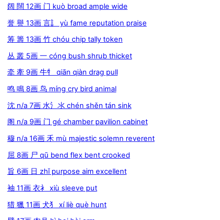
阔 闊 12画 门 kuò broad ample wide
誉 譽 13画 言訁 yù fame reputation praise
筹 籌 13画 竹 chóu chip tally token
丛 叢 5画 一 cóng bush shrub thicket
牵 牽 9画 牛牜 qiān qiàn drag pull
鸣 鳴 8画 鸟 míng cry bird animal
沈 n/a 7画 水氵氺 chén shěn tán sink
阁 n/a 9画 门 gé chamber pavilion cabinet
穆 n/a 16画 禾 mù majestic solemn reverent
屈 8画 尸 qū bend flex bent crooked
旨 6画 日 zhǐ purpose aim excellent
袖 11画 衣衤 xiù sleeve put
猎 獵 11画 犬犭 xí liè què hunt