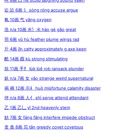
呵 8画 口 hē scold laughing sound yawn
讼 訟 6画 讠 sòng róng accuse argue
氧 10画 气 yǎng oxygen
浩 n/a 10画 水氵氺 hào gé gǎo great
羽 6画 yǔ hù feather plume wings rad
斤 4画 jīn catty approximately g axe keen
酷 14画 酉 kù strong stimulating
掠 11画 手扌 lüè lüě rob ransack plunder
妖 n/a 7画 女 yāo strange weird supernatural
祸 禍 12画 示礻 huò misfortune calamity disaster
侍 n/a 8画 人亻 shì serve attend attendant
乙 1画 乙乚 yǐ 2nd heavenly stem
妨 7画 女 fáng fāng interfere impede obstruct
贪 貪 8画 贝 tān greedy covet covetous