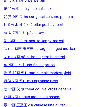
臂 17画 肉月 bì bei bèi arm
蛇 11画 虫 shé yí tuó chí snake
贺 賀 9画 贝 hè congratulate send present
柱 9画 木 zhù zhǔ pillar post support
抛 拋 7画 手扌 pāo throw
鼠 13画 shǔ rat mouse kangxi radical
瑟 n/a 13画 玉玊王 sè large stringed musical
戈 n/a 4画 gē halberd spear lance rad
牢 7画 宀 牛牜 láo lào lóu prison
逊 遜 10画 辵辶 xùn humble modest yield
迈 邁 7画 辵辶 mài big stride pass
欺 12画 欠 qī cheat double-cross deceive
吨 噸 7画 口 dūn metric ton babble
琴 12画 玉玊王 qín chinese lute guitar