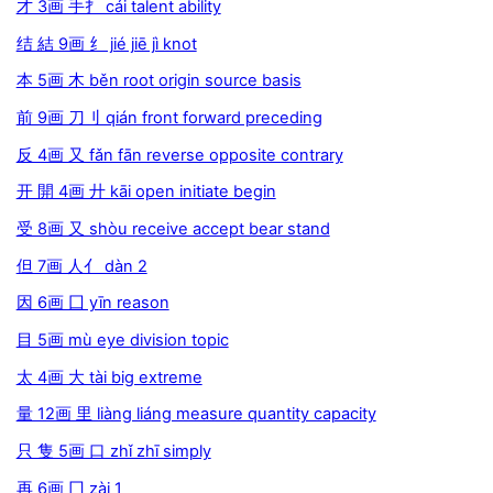
才 3画 手扌 cái talent ability
结 結 9画 纟 jié jiē jì knot
本 5画 木 běn root origin source basis
前 9画 刀刂 qián front forward preceding
反 4画 又 fǎn fān reverse opposite contrary
开 開 4画 廾 kāi open initiate begin
受 8画 又 shòu receive accept bear stand
但 7画 人亻 dàn 2
因 6画 囗 yīn reason
目 5画 mù eye division topic
太 4画 大 tài big extreme
量 12画 里 liàng liáng measure quantity capacity
只 隻 5画 口 zhǐ zhī simply
再 6画 冂 zài 1